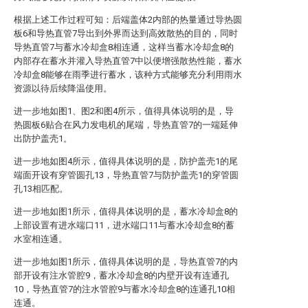
根据上述工作过程可知：后端盖体2内部的热量通过导热圆
板6和导热直管7导出到外界而达到高效散热的目的，同时
导热直管7与蓄水冷却盒8相连通，这样当蓄水冷却盒8的
内部存在蓄水并灌入导热直管7中以便增强散热性能，蓄水
冷却盒8能够在雨季进行蓄水，该种方式能够充分利用雨水
资源以待后续降温使用。
进一步地如图1、图2和图4所示，值得具体说明的是，导
热圆板6贴合在风力发电机的尾端，导热直管7的一端延伸
出防护盖壳1。
进一步地如图4所示，值得具体说明的是，防护盖壳1的尾
端面开设有穿管圆孔13，导热直管7与防护盖壳1的穿管圆
孔13相匹配。
进一步地如图1所示，值得具体说明的是，蓄水冷却盒8的
上部设置有进水端口11，进水端口11与蓄水冷却盒8的蓄
水室相连通。
进一步地如图1所示，值得具体说明的是，导热直管7的内
部开设有注水管腔9，蓄水冷却盒8的内壁开设有连通孔
10，导热直管7的注水管腔9与蓄水冷却盒8的连通孔10相
连通。