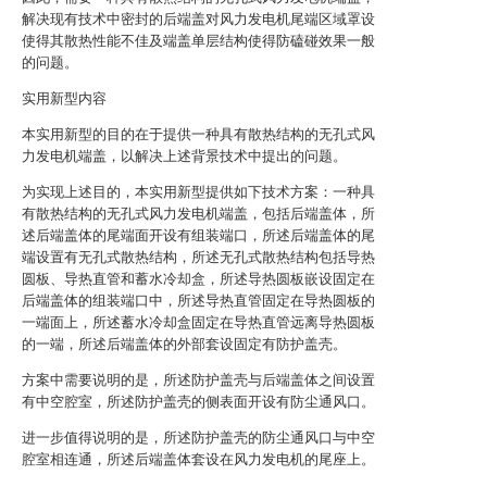
解决现有技术中密封的后端盖对风力发电机尾端区域罩设
使得其散热性能不佳及端盖单层结构使得防磕碰效果一般
的问题。
实用新型内容
本实用新型的目的在于提供一种具有散热结构的无孔式风
力发电机端盖，以解决上述背景技术中提出的问题。
为实现上述目的，本实用新型提供如下技术方案：一种具
有散热结构的无孔式风力发电机端盖，包括后端盖体，所
述后端盖体的尾端面开设有组装端口，所述后端盖体的尾
端设置有无孔式散热结构，所述无孔式散热结构包括导热
圆板、导热直管和蓄水冷却盒，所述导热圆板嵌设固定在
后端盖体的组装端口中，所述导热直管固定在导热圆板的
一端面上，所述蓄水冷却盒固定在导热直管远离导热圆板
的一端，所述后端盖体的外部套设固定有防护盖壳。
方案中需要说明的是，所述防护盖壳与后端盖体之间设置
有中空腔室，所述防护盖壳的侧表面开设有防尘通风口。
进一步值得说明的是，所述防护盖壳的防尘通风口与中空
腔室相连通，所述后端盖体套设在风力发电机的尾座上。