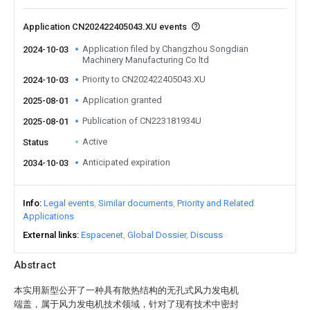
Application CN202422405043.XU events
Application filed by Changzhou Songdian
2024-10-03
Machinery Manufacturing Co ltd
Priority to CN202422405043.XU
2024-10-03
Application granted
2025-08-01
Publication of CN223181934U
2025-08-01
Active
Status
Anticipated expiration
2034-10-03
Info
Legal events
Similar documents
Priority and Related
Applications
External links
Espacenet
Global Dossier
Discuss
Abstract
本实用新型公开了一种具有散热结构的无孔式风力发电机
端盖，属于风力发电机技术领域，针对了现有技术中密封