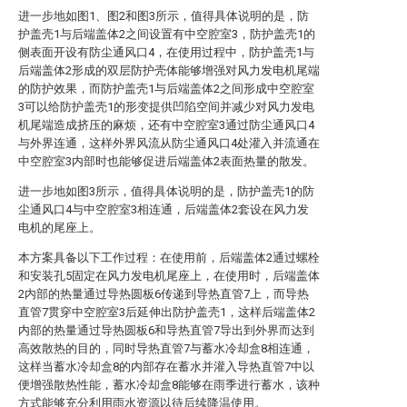
进一步地如图1、图2和图3所示，值得具体说明的是，防
护盖壳1与后端盖体2之间设置有中空腔室3，防护盖壳1的
侧表面开设有防尘通风口4，在使用过程中，防护盖壳1与
后端盖体2形成的双层防护壳体能够增强对风力发电机尾端
的防护效果，而防护盖壳1与后端盖体2之间形成中空腔室
3可以给防护盖壳1的形变提供凹陷空间并减少对风力发电
机尾端造成挤压的麻烦，还有中空腔室3通过防尘通风口4
与外界连通，这样外界风流从防尘通风口4处灌入并流通在
中空腔室3内部时也能够促进后端盖体2表面热量的散发。
进一步地如图3所示，值得具体说明的是，防护盖壳1的防
尘通风口4与中空腔室3相连通，后端盖体2套设在风力发
电机的尾座上。
本方案具备以下工作过程：在使用前，后端盖体2通过螺栓
和安装孔5固定在风力发电机尾座上，在使用时，后端盖体
2内部的热量通过导热圆板6传递到导热直管7上，而导热
直管7贯穿中空腔室3后延伸出防护盖壳1，这样后端盖体2
内部的热量通过导热圆板6和导热直管7导出到外界而达到
高效散热的目的，同时导热直管7与蓄水冷却盒8相连通，
这样当蓄水冷却盒8的内部存在蓄水并灌入导热直管7中以
便增强散热性能，蓄水冷却盒8能够在雨季进行蓄水，该种
方式能够充分利用雨水资源以待后续降温使用。