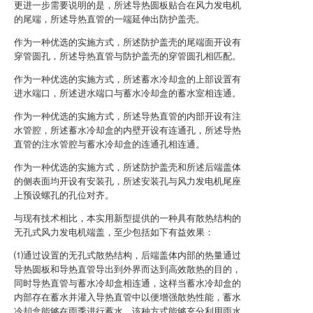
更进一步需要说明的是，所述导热圆板贴合在风力发电机
的尾端，所述导热直管的一端延伸出防护盖壳。
作为一种优选的实施方式，所述防护盖壳的尾端面开设有
穿管圆孔，所述导热直管与防护盖壳的穿管圆孔相匹配。
作为一种优选的实施方式，所述蓄水冷却盒的上部设置有
进水端口，所述进水端口与蓄水冷却盒的蓄水室相连通。
作为一种优选的实施方式，所述导热直管的内部开设有注
水管腔，所述蓄水冷却盒的内壁开设有连通孔，所述导热
直管的注水管腔与蓄水冷却盒的连通孔相连通。
作为一种优选的实施方式，所述防护盖壳和所述后端盖体
的侧表面均开设有安装孔，所述安装孔与风力发电机尾座
上预设螺孔的孔位对齐。
与现有技术相比，本实用新型提供的一种具有散热结构的
无孔式风力发电机端盖，至少包括如下有益效果：
⑴通过设置的无孔式散热结构，后端盖体内部的热量通过
导热圆板和导热直管导出到外界而达到高效散热的目的，
同时导热直管与蓄水冷却盒相连通，这样当蓄水冷却盒的
内部存在蓄水并灌入导热直管中以便增强散热性能，蓄水
冷却盒能够在雨季进行蓄水，该种方式能够充分利用雨水