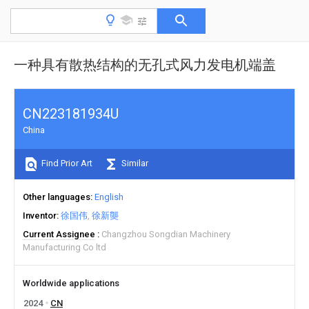
一种具有散热结构的无孔式风力发电机端盖
CN223181934U
China
Find Prior Art
Similar
Other languages
English
Inventor
徐国伟
徐新龑
Current Assignee
Changzhou Songdian Machinery
Manufacturing Co ltd
Worldwide applications
2024
CN