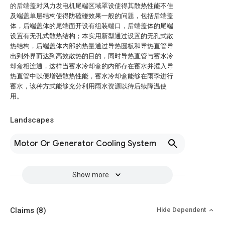
的后端盖对风力发电机尾端区域罩设使得其散热性能不佳
及端盖单层结构使得防磕碰效果一般的问题，包括后端盖
体，后端盖体的尾端面开设有组装端口，后端盖体的尾端
设置有无孔式散热结构；本实用新型通过设置的无孔式散
热结构，后端盖体内部的热量通过导热圆板和导热直管导
出到外界而达到高效散热的目的，同时导热直管与蓄水冷
却盒相连通，这样当蓄水冷却盒的内部存在蓄水并灌入导
热直管中以便增强散热性能，蓄水冷却盒能够在雨季进行
蓄水，该种方式能够充分利用雨水资源以待后续降温使
用。
Landscapes
Motor Or Generator Cooling System
Show more
Claims
(8)
Hide Dependent