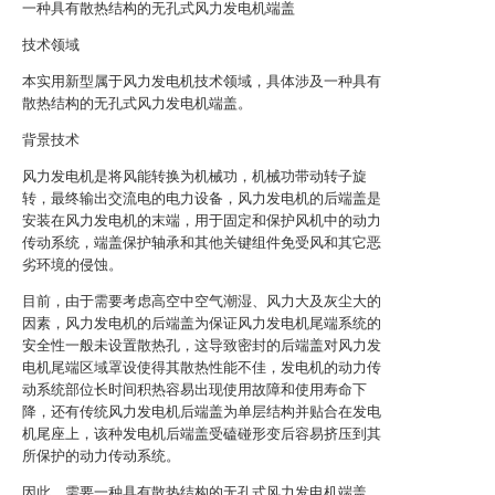
一种具有散热结构的无孔式风力发电机端盖
技术领域
本实用新型属于风力发电机技术领域，具体涉及一种具有
散热结构的无孔式风力发电机端盖。
背景技术
风力发电机是将风能转换为机械功，机械功带动转子旋
转，最终输出交流电的电力设备，风力发电机的后端盖是
安装在风力发电机的末端，用于固定和保护风机中的动力
传动系统，端盖保护轴承和其他关键组件免受风和其它恶
劣环境的侵蚀。
目前，由于需要考虑高空中空气潮湿、风力大及灰尘大的
因素，风力发电机的后端盖为保证风力发电机尾端系统的
安全性一般未设置散热孔，这导致密封的后端盖对风力发
电机尾端区域罩设使得其散热性能不佳，发电机的动力传
动系统部位长时间积热容易出现使用故障和使用寿命下
降，还有传统风力发电机后端盖为单层结构并贴合在发电
机尾座上，该种发电机后端盖受磕碰形变后容易挤压到其
所保护的动力传动系统。
因此，需要一种具有散热结构的无孔式风力发电机端盖，