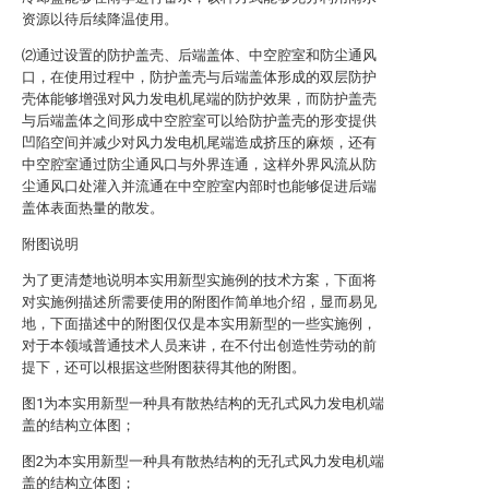
资源以待后续降温使用。
⑵通过设置的防护盖壳、后端盖体、中空腔室和防尘通风
口，在使用过程中，防护盖壳与后端盖体形成的双层防护
壳体能够增强对风力发电机尾端的防护效果，而防护盖壳
与后端盖体之间形成中空腔室可以给防护盖壳的形变提供
凹陷空间并减少对风力发电机尾端造成挤压的麻烦，还有
中空腔室通过防尘通风口与外界连通，这样外界风流从防
尘通风口处灌入并流通在中空腔室内部时也能够促进后端
盖体表面热量的散发。
附图说明
为了更清楚地说明本实用新型实施例的技术方案，下面将
对实施例描述所需要使用的附图作简单地介绍，显而易见
地，下面描述中的附图仅仅是本实用新型的一些实施例，
对于本领域普通技术人员来讲，在不付出创造性劳动的前
提下，还可以根据这些附图获得其他的附图。
图1为本实用新型一种具有散热结构的无孔式风力发电机端
盖的结构立体图；
图2为本实用新型一种具有散热结构的无孔式风力发电机端
盖的结构立体图；