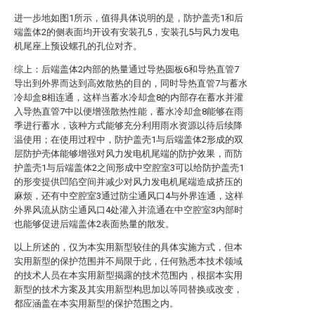
进一步地如图1所示，值得具体说明的是，防护盖壳1和后
端盖体2的侧表面均开设有安装孔5，安装孔5与风力发电
机尾座上预设螺孔的孔位对齐。
综上：后端盖体2内部的热量通过导热圆板6和导热直管7
导出到外界而达到高效散热的目的，同时导热直管7与蓄水
冷却盒8相连通，这样当蓄水冷却盒8的内部存在蓄水并灌
入导热直管7中以便增强散热性能，蓄水冷却盒8能够在雨
季进行蓄水，该种方式能够充分利用雨水资源以待后续降
温使用；在使用过程中，防护盖壳1与后端盖体2形成的双
层防护壳体能够增强对风力发电机尾端的防护效果，而防
护盖壳1与后端盖体2之间形成中空腔室3可以给防护盖壳1
的形变提供凹陷空间并减少对风力发电机尾端造成挤压的
麻烦，还有中空腔室3通过防尘通风口4与外界连通，这样
外界风流从防尘通风口4处灌入并流通在中空腔室3内部时
也能够促进后端盖体2表面热量的散发。
以上所述的，仅为本实用新型较佳的具体实施方式，但本
实用新型的保护范围并不局限于此，任何熟悉本技术领域
的技术人员在本实用新型揭露的技术范围内，根据本实用
新型的技术方案及其实用新型构思加以等同替换或改变，
都应涵盖在本实用新型的保护范围之内。