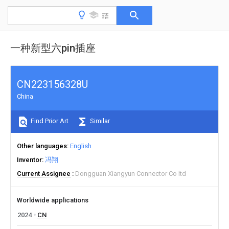
一种新型六pin插座
CN223156328U
China
Find Prior Art
Similar
Other languages
English
Inventor
冯翔
Current Assignee
Dongguan Xiangyun Connector Co ltd
Worldwide applications
2024
CN