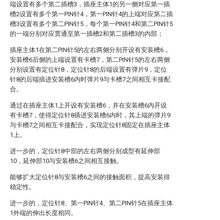
端设置有多个第二插槽3，插座主体1的另一侧对应第一插
槽2设置有多个第一PIN针4，第一PIN针4的上端对应第二插
槽3设置有多个第二PIN针5，每个第一PIN针4和第二PIN针5
的一端分别对应贯通至第一插槽2和第二插槽3的内部；
插座主体1在第二PIN针5的左右两侧分别开设有安装槽6，
安装槽6后侧的上端设置有卡槽7，第二PIN针5的左右两侧
分别设置有定位针8，定位针8的后端设置有弹片9，定位
针8的后端插进安装槽6内时弹片9与卡槽7之间相互卡接配
合。
通过在插座主体1上开设有安装槽6，并在安装槽6内开设
有卡槽7，使得定位针8插进安装槽6内时，其上端的弹片9
与卡槽7之间相互卡接配合，实现定位针8固定在插座主体
1上。
进一步的，定位针8中部的左右两侧分别成型有延伸部
10，延伸部10与安装槽6之间相互接触。
能够扩大定位针8与安装槽6之间的接触面积，提高安装得
稳定性。
进一步的，定位针8、第一PIN针4、第二PIN针5在插座主体
1外端的伸出长度相同。