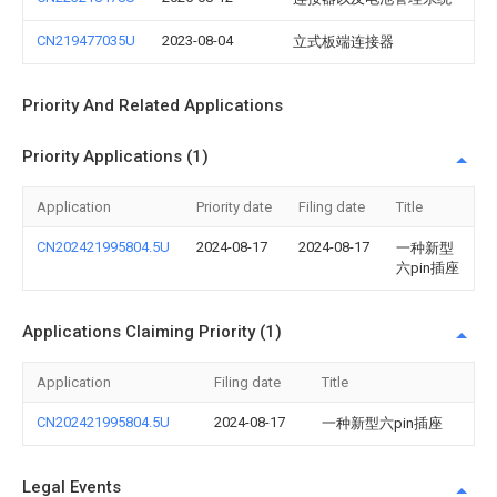
CN219477035U
2023-08-04
立式板端连接器
Priority And Related Applications
Priority Applications (1)
Application
Priority date
Filing date
Title
CN202421995804.5U
2024-08-17
2024-08-17
一种新型
六pin插座
Applications Claiming Priority (1)
Application
Filing date
Title
CN202421995804.5U
2024-08-17
一种新型六pin插座
Legal Events