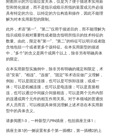
附图所示的方位或位置关系，仅是为了便于描述本实用新
型和简化描述，而不是指示或暗示所指的装置或元件必须
具有特定的方位、以特定的方位构造和操作，因此不能理
解为对本实用新型的限制。
此外，术语“第一”、“第二”仅用于描述目的，而不能理解为
指示或暗示相对重要性或者隐含指明所指示的技术特征的
数量。由此，限定有“第一”、“第二”的特征可以明示或者隐
含地包括一个或者更多个该特征。在本实用新型的描述
中，“多个”的含义是两个或两个以上，除非另有明确具体
的限定。
在本实用新型实施例中，除非另有明确的规定和限定，术
语“安装”、“相连”、“连接”、“固定”等术语应做广义理解，
例如，可以是固定连接，也可以是可拆卸连接，或成一
体；可以是机械连接，也可以是电连接；可以是直接相
连，也可以通过中间媒介间接相连，可以是两个元件内部
的连通或两个元件的相互作用关系。对于本领域的普通技
术人员而言，可以根据具体情况理解上述术语在本实用新
型中的具体含义。
请参阅图1-3，一种新型六PIN插座，包括插座主体1；
插座主体1的一侧设置有多个第一插槽2，第一插槽2的上