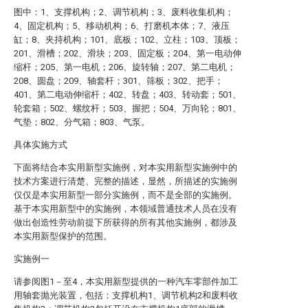
图中：1、支撑机构；2、调节机构；3、废料收集机构；
4、固定机构；5、移动机构；6、打磨机本体；7、液压
缸；8、夹持机构；101、底板；102、立柱；103、顶板；
201、滑槽；202、滑块；203、固定板；204、第一电动伸
缩杆；205、第一电机；206、旋转轴；207、第二电机；
208、圆盘；209、轴套杆；301、筛板；302、把手；
401、第二电动伸缩杆；402、转盘；403、转动套；501、
轮套箱；502、螺纹杆；503、握把；504、万向轮；801、
气垫；802、分气箱；803、气泵。
具体实施方式
下面将结合本实用新型实施例，对本实用新型实施例中的
技术方案进行清楚、完整的描述，显然，所描述的实施例
仅仅是本实用新型一部分实施例，而不是全部的实施例。
基于本实用新型中的实施例，本领域普通技术人员在没有
做出创造性劳动前提下所获得的所有其他实施例，都涉及
本实用新型保护的范围。
实施例一
请参阅图1－至4，本实用新型提供的一种汽车零部件加工
用轴套抛光装置，包括：支撑机构1、调节机构2和废料收