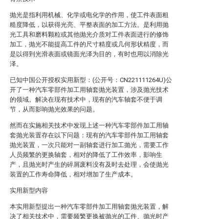
抛光是指利用机械、化学或电化学的作用，使工件表面粗
糙度降低，以获得光亮、平整表面的加工方法。是利用抛
光工具和磨料颗粒或其他抛光介质对工件表面进行的修饰
加工，抛光不能提高工件的尺寸精度或几何形状精度，而
是以得到光滑表面或镜面光泽为目的，有时也用以消除光
泽。
已知中国公开授权实用新型：(公开号：CN221111264U)公
开了一种汽车零部件加工用轴套抛光装置，涉及抛光技术
的领域。解决在现有技术中，现有的汽车轴套不便于调
节，从而影响抛光效果的问题。
然而在实施相关技术中发现上述一种汽车零部件加工用轴
套抛光装置存在以下问题：现有的汽车零部件加工用轴套
抛光装置，一次只能对一副轴套进行加工抛光，需要工作
人员频繁的更换轴套，相对的降低了工作效率，影响生
产，且抛光时产生的碎屑废料没有及时去处理，会使抛光
装置的工作寿命降低，相对增加了生产成本。
实用新型内容
本实用新型提出一种汽车零部件加工用轴套抛光装置，解
决了相关技术中，需要频繁更换被抛光的工件、抛光时产