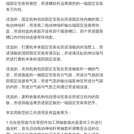
端固定安装有握把，所述螺纹杆远离握把的一端固定安装
有万向轮。
优选的，固定机构包括固定安装在所述固定块内侧的第二
电动伸缩杆，所述第二电动伸缩杆输出端固定连接有转
盘，所述转盘的表面开设有四个圆形槽口，四个所述圆形
槽口内均转动连接有转动套。
优选的，打磨机本体固定安装在所述顶板的内顶壁上，所
述顶板的顶部固定安装有液压缸，所述液压缸的伸出端与
所述打磨机本体的顶部固定连接。
优选的，夹持机构包括固定安装在所述轴套杆一侧的气
垫，所述圆盘的一侧固定安装有分气箱，所述分气箱的顶
部固定连接有气泵，所述气泵的输出端延伸至所述分气箱
的内部，所述分气箱与气垫之间通过管道相连接。
优选的，废料收集机构包括滑动安装在所述立柱内的筛
板，所述筛板远离所述固定板的一端固定安装有把手。
本实用新型的工作原理及有益效果为：
1.当在使用该汽车零部件加工用轴套抛光装置对工件进行
抛光时，首先启动电动伸缩杆将轴套杆调整至合适的位