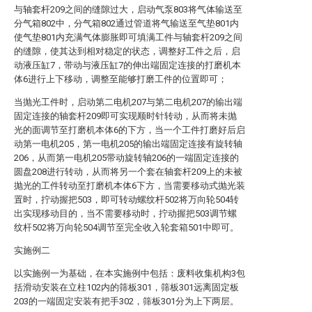
与轴套杆209之间的缝隙过大，启动气泵803将气体输送至
分气箱802中，分气箱802通过管道将气输送至气垫801内
使气垫801内充满气体膨胀即可填满工件与轴套杆209之间
的缝隙，使其达到相对稳定的状态，调整好工件之后，启
动液压缸7，带动与液压缸7的伸出端固定连接的打磨机本
体6进行上下移动，调整至能够打磨工件的位置即可；
当抛光工件时，启动第二电机207与第二电机207的输出端
固定连接的轴套杆209即可实现顺时针转动，从而将未抛
光的面调节至打磨机本体6的下方，当一个工件打磨好后启
动第一电机205，第一电机205的输出端固定连接有旋转轴
206，从而第一电机205带动旋转轴206的一端固定连接的
圆盘208进行转动，从而将另一个套在轴套杆209上的未被
抛光的工件转动至打磨机本体6下方，当需要移动式抛光装
置时，拧动握把503，即可转动螺纹杆502将万向轮504转
出实现移动目的，当不需要移动时，拧动握把503调节螺
纹杆502将万向轮504调节至完全收入轮套箱501中即可。
实施例二
以实施例一为基础，在本实施例中包括：废料收集机构3包
括滑动安装在立柱102内的筛板301，筛板301远离固定板
203的一端固定安装有把手302，筛板301分为上下两层。