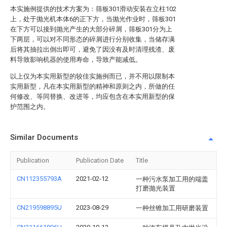
本实施例提供的技术方案为：筛板301滑动安装在立柱102
上，处于抛光机本体6的正下方，当抛光作业时，筛板301
在下方可以接到抛光产生的大部分碎屑，筛板301分为上
下两层，可以对不同形态的碎屑进行分别收集，当储存满
后将其抽拉出倒出即可，避免了因没有及时清理残渣、废
料导致影响机器的使用寿命，导致产能减低。
以上仅为本实用新型的较佳实施例而已，并不用以限制本
实用新型，凡在本实用新型的精神和原则之内，所做的任
何修改、等同替换、改进等，均应包含在本实用新型的保
护范围之内。
Similar Documents
Publication
Publication Date
Title
CN112355793A
2021-02-12
一种污水泵加工用的端盖
打磨抛光装置
CN219598895U
2023-08-29
一种丝锥加工用研磨装置