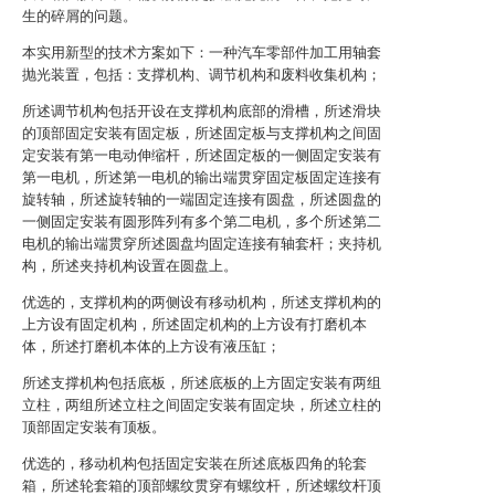
生的碎屑的问题。
本实用新型的技术方案如下：一种汽车零部件加工用轴套
抛光装置，包括：支撑机构、调节机构和废料收集机构；
所述调节机构包括开设在支撑机构底部的滑槽，所述滑块
的顶部固定安装有固定板，所述固定板与支撑机构之间固
定安装有第一电动伸缩杆，所述固定板的一侧固定安装有
第一电机，所述第一电机的输出端贯穿固定板固定连接有
旋转轴，所述旋转轴的一端固定连接有圆盘，所述圆盘的
一侧固定安装有圆形阵列有多个第二电机，多个所述第二
电机的输出端贯穿所述圆盘均固定连接有轴套杆；夹持机
构，所述夹持机构设置在圆盘上。
优选的，支撑机构的两侧设有移动机构，所述支撑机构的
上方设有固定机构，所述固定机构的上方设有打磨机本
体，所述打磨机本体的上方设有液压缸；
所述支撑机构包括底板，所述底板的上方固定安装有两组
立柱，两组所述立柱之间固定安装有固定块，所述立柱的
顶部固定安装有顶板。
优选的，移动机构包括固定安装在所述底板四角的轮套
箱，所述轮套箱的顶部螺纹贯穿有螺纹杆，所述螺纹杆顶