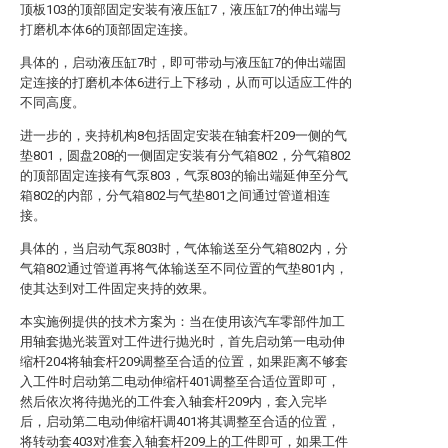
顶板103的顶部固定安装有液压缸7，液压缸7的伸出端与
打磨机本体6的顶部固定连接。
具体的，启动液压缸7时，即可带动与液压缸7的伸出端固
定连接的打磨机本体6进行上下移动，从而可以适应工件的
不同高度。
进一步的，夹持机构8包括固定安装在轴套杆209一侧的气
垫801，圆盘208的一侧固定安装有分气箱802，分气箱802
的顶部固定连接有气泵803，气泵803的输出端延伸至分气
箱802的内部，分气箱802与气垫801之间通过管道相连
接。
具体的，当启动气泵803时，气体输送至分气箱802内，分
气箱802通过管道再将气体输送至不同位置的气垫801内，
使其达到对工件固定夹持的效果。
本实施例提供的技术方案为：当在使用该汽车零部件加工
用轴套抛光装置对工件进行抛光时，首先启动第一电动伸
缩杆204将轴套杆209调整至合适的位置，如果距离不够套
入工件时启动第二电动伸缩杆401调整至合适位置即可，
然后依次将待抛光的工件套入轴套杆209内，套入完毕
后，启动第二电动伸缩杆调401将其调整至合适的位置，
将转动套403对准套入轴套杆209上的工件即可，如果工件