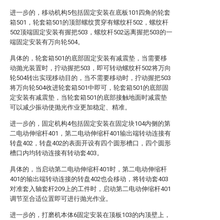
进一步的，移动机构5包括固定安装在底板101四角的轮套
箱501，轮套箱501的顶部螺纹贯穿有螺纹杆502，螺纹杆
502顶端固定安装有握把503，螺纹杆502远离握把503的一
端固定安装有万向轮504。
具体的，轮套箱501的底部固定安装有减震垫，当需要移
动抛光装置时，拧动握把503，即可转动螺纹杆502将万向
轮504转出实现移动目的，当不需要移动时，拧动握把503
将万向轮504收进轮套箱501中即可，轮套箱501的底部固
定安装有减震垫，当轮套箱501的底部接触地面时减震垫
可以减少振动使抛光作业更加稳定、精准。
进一步的，固定机构4包括固定安装在固定块104内侧的第
二电动伸缩杆401，第二电动伸缩杆401输出端转动连接有
转盘402，转盘402的表面开设有四个圆形槽口，四个圆形
槽口内均转动连接有转动套403。
具体的，当启动第二电动伸缩杆401时，第二电动伸缩杆
401的输出端转动连接的转盘402也会移动，将转动套403
对准套入轴套杆209上的工件时，启动第二电动伸缩杆401
调节至合适位置即可进行抛光作业。
进一步的，打磨机本体6固定安装在顶板103的内顶壁上，