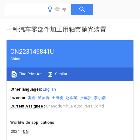
一种汽车零部件加工用轴套抛光装置
CN223146841U
China
Find Prior Art
Similar
Other languages
English
Inventor
弭珊
吴留青
王继勇
赵军道
张成贵
李小群
Current Assignee
Chengdu Yihua Auto Parts Co ltd
Worldwide applications
2024
CN