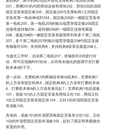
集机构3；调节机构2包括开设在支撑机构1底部的滑槽
201，滑槽201的内部滑动连接有滑块202，滑块202的顶部
固定安装有固定板203，固定板203与支撑机构1之间固定
安装有第一电动伸缩杆204，固定板203的一侧固定安装有
第一电机205，第一电机205的输出端贯穿固定板203固定
连接有旋转轴206，旋转轴206的一端固定连接有圆盘
208，圆盘208的一侧固定安装有圆形阵列有多个第二电机
207，多个第二电机207的输出端贯穿圆盘208均固定连接
有轴套杆209；夹持机构8，夹持机构8设置在圆盘208上。
当抛光工件时，启动第二电机207，使轴套杆209进行转
动，即可实现顺时针转动，从而将未抛光的面调节至打磨
机本体6的下方。
进一步的，支撑机构1的两侧设有移动机构5，支撑机构1
的上方设有固定机构4，固定机构4的上方设有打磨机本体
6，打磨机本体6的上方设有液压缸7；支撑机构1包括底板
101，底板101的上方固定安装有两组立柱102，两组立柱
102之间固定安装有固定块104，立柱102的顶部固定安装
有顶板103。
具体的，底板101的外顶壁四角固定安装有立柱102，立柱
102的外顶壁固定安装有顶板103，起到了固定和承载抛光
装置的作用。