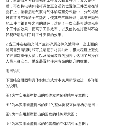
置，然后依次将待抛光的工件套入轴套杆内，套入完毕
后，再次将电动伸缩杆调整至合适的位置使工件固定在轴
套杆上，接着启动气泵将气体输送至分气箱中，分气箱通
过管道将气输送至气垫内，使其充气膨胀即可填满被抛光
的工件与轴套杆之间的缝隙，达到了一次安装可以抛光多
个工件的效果，提高了工作效率，以及使其在打磨时不会
轻易转动达到了对工件夹持的效果。
2.当工件在被抛光时产生的碎屑会掉入滤网中，当上面的
滤网需要清理时即可拉动把手将其抽出，很大程度上避免
了碎屑对操作人员，以及抛光装置的损害，达到了对操作
人员人身安全、抛光装置的使用寿命的提升的效果。
附图说明
下面结合附图和具体实施方式对本实用新型做进一步详细
的说明。
图1为本实用新型提出的整体立体俯视结构示意图；
图2为本实用新型提出的图1的整体侧视立体结构示意图；
图3为本实用新型提出的圆盘的结构示意图；
图4为本实用新型提出的轮套箱的立体结构示意图；