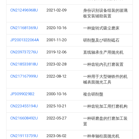
CN212496968U
2021-02-09
身份识别设备组装的玻璃
板安装辅助装置
CN211681369U
2020-10-16
一种旋转式吸尘磨床
JP2001322064A
2001-11-20
研削盤及び研削砥石
CN209737276U
2019-12-06
直线轴承生产用抛光机
CN218533818U
2023-02-28
一种齿轮内孔打磨装置
CN217167999U
2022-08-12
一种用于大型钢铁件的机
械表面抛光工具
JP3099029B2
2000-10-16
複合研削盤
CN223455194U
2025-10-21
一种齿轮加工用打磨机构
CN216608492U
2022-05-27
一种研磨盘的打磨加工装
置
CN219113739U
2023-06-02
一种单轴柱面抛光机