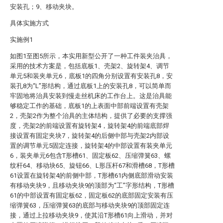
安装孔；9、移动夹块。
具体实施方式
实施例1
如图1至图5所示，本实用新型公开了一种工件装夹治具，
采用的技术方案是，包括底板1、壳架2、旋转架4、调节
单元5和装夹单元6，底板1的四角分别设置有安装孔8，安
装孔8为“L”形结构，通过底板1上的安装孔8，可以简单而
牢固地将治具安装到慢走丝机床的工作台上。这是治具能
够稳定工作的基础，底板1的上表面中部前端设置有壳架
2，壳架2作为整个治具的主体结构，提供了必要的支撑强
度，壳架2的前端设置有旋转架4，旋转架4的前端底部焊
接设置有固定夹块7，旋转架4的后侧中部与壳架2内部设
置的调节单元5固定连接，旋转架4的中部设置有装夹单元
6，装夹单元6包含T形槽61、固定板62、压缩弹簧63、螺
纹杆64、移动块65、旋钮66、L形压杆67和滑槽68，T形槽
61设置在旋转架4的前侧中部，T形槽61内侧底部滑动安装
有移动夹块9，且移动夹块9的顶部为“工”字形结构，T形槽
61的中部设置有固定板62，固定板62的底部固定安装有压
缩弹簧63，压缩弹簧63的底部与移动夹块9的顶部固定连
接，通过上拉移动夹块9，使其沿T形槽61向上滑动，并对