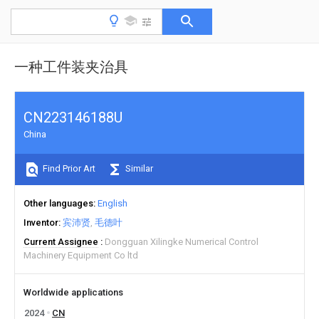
一种工件装夹治具
CN223146188U
China
Find Prior Art
Similar
Other languages
English
Inventor
宾沛贤
毛德叶
Current Assignee
Dongguan Xilingke Numerical Control
Machinery Equipment Co ltd
Worldwide applications
2024
CN