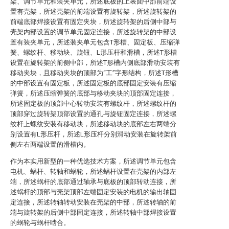
架、调节单元和装夹单元，所述底板的上表面中部前端设
置有壳架，所述壳架的前端设置有旋转架，所述旋转架的
前端底部焊接设置有固定夹块，所述旋转架的后侧中部与
壳架内部设置的调节单元固定连接，所述旋转架的中部设
置有装夹单元，所述装夹单元包含T形槽、固定板、压缩弹
簧、螺纹杆、移动块、旋钮、L形压杆和滑槽，所述T形槽
设置在旋转架的前侧中部，所述T形槽内侧底部滑动安装有
移动夹块，且移动夹块的顶部为“工”字形结构，所述T形槽
的中部设置有固定板，所述固定板的底部固定安装有压缩
弹簧，所述压缩弹簧的底部与移动夹块的顶部固定连接，
所述固定板的顶部中心转动安装有螺纹杆，所述螺纹杆的
顶部穿过旋转架顶部设置的通孔与旋钮固定连接，所述螺
纹杆上螺纹安装有移动块，所述移动块的底部左右两端分
别设置有L形压杆，所述L形压杆分别滑动安装在旋转架前
侧左右两端设置的滑槽内。
作为本实用新型的一种优选技术方案，所述调节单元包含
电机、蜗杆、转轴和蜗轮，所述蜗杆设置在壳架的内部左
端，所述蜗杆的底部通过轴承与底板的顶部转动连接，所
述蜗杆的顶部与壳架顶部左端固定安装的电机的输出轴固
定连接，所述转轴转动安装在壳架的中部，所述转轴的前
端与旋转架的后侧中部固定连接，所述转轴中部焊接设置
的蜗轮与蜗杆啮合。