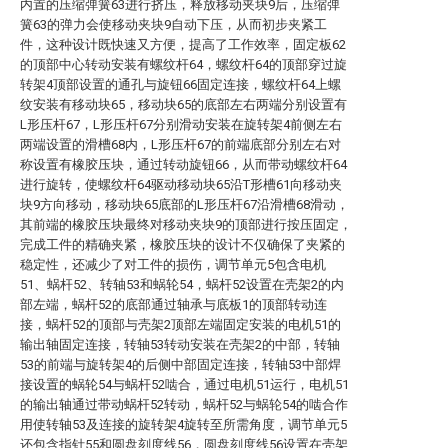
内置的压缩弹簧63进行挤压，释放移动夹块9后，压缩弹
簧63的弹力会使移动夹块9自动下压，从而初步夹紧工
件，这种设计既快速又方便，提高了工作效率，固定板62
的顶部中心转动安装有螺纹杆64，螺纹杆64的顶部穿过旋
转架4顶部设置的通孔与旋钮66固定连接，螺纹杆64上螺
纹安装有移动块65，移动块65的底部左右两端分别设置有
L形压杆67，L形压杆67分别滑动安装在旋转架4前侧左右
两端设置的滑槽68内，L形压杆67的前端底部分别左右对
称设置有橡胶压块，通过转动旋钮66，从而带动螺纹杆64
进行旋转，使螺纹杆64驱动移动块65沿T形槽61向移动夹
块9方向移动，移动块65底部的L形压杆67沿滑槽68滑动，
其前端的橡胶压块最终对移动夹块9的顶部进行按压固定，
完成工件的精确夹紧，橡胶压块的设计不仅确保了夹紧的
稳定性，还减少了对工件的损伤，调节单元5包含电机
51、蜗杆52、转轴53和蜗轮54，蜗杆52设置在壳架2的内
部左端，蜗杆52的底部通过轴承与底板1的顶部转动连
接，蜗杆52的顶部与壳架2顶部左端固定安装的电机51的
输出轴固定连接，转轴53转动安装在壳架2的中部，转轴
53的前端与旋转架4的后侧中部固定连接，转轴53中部焊
接设置的蜗轮54与蜗杆52啮合，通过电机51运行，电机51
的输出轴通过带动蜗杆52转动，蜗杆52与蜗轮54的啮合作
用使转轴53及连接的旋转架4旋转至所需角度，调节单元5
还包含指针55和圆盘刻度线56，圆盘刻度线56设置在壳架