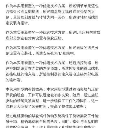
作为本实用新型的一种优选技术方案，所述调节单元还包
含指针和圆盘刻度线，所述圆盘刻度线设置在壳架的后
侧，且圆盘刻度线与转轴为同一圆心，所述转轴的后端固
定安装有指针。
作为本实用新型的一种优选技术方案，所述L形压杆的前端
底部分别左右对称设置有橡胶压块。
作为本实用新型的一种优选技术方案，所述底板的四角分
别设置有安装孔，所述安装孔为“L”形结构。
作为本实用新型的一种优选技术方案，还包括控制器，所
述控制器设置在壳架的左侧顶部，所述控制器的输出端电
连接电机的输入端，所述控制器的输入端电连接外部电源
的输出端。
本实用新型的有益效果：本实用新型通过移动夹块与压缩
弹簧的组合，工件可以迅速被初步夹紧，随后，通过旋钮
驱动的精确夹紧调整，进一步确保了工件的稳固性，这一
流程大大缩短了装夹时间，提高了整体加工效率；
通过电机驱动的蜗轮蜗杆传动系统确保了旋转架及工件能
够平稳、精确地旋转至所需角度，同时，指针与圆盘刻度
线的配合使用，为工作人员提供了直观的旋转角度指示，