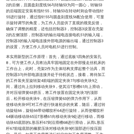
2的后侧，且圆盘刻度线56与转轴53为同一圆心，转轴53
的后端固定安装有指针55，转轴53在转动时则会带动指针
55进行旋转，通过指针55与圆盘刻度线56配合使用，可显
示旋转调节的角度，为工作人员提供了直观的视觉反馈，
确保了调整的精度，还包括控制器3，控制器3设置在壳架
2的左侧顶部，控制器3的输出端电连接电机51的输入端，
控制器3的输入端电连接外部电源的输出端，通过控制器3
的设置，方便工作人员对电机51进行控制。
本实用新型的工作原理：首先，通过底板1四角的安装孔
8，可方便工作人员将治具牢固地固定在外部慢走丝机床的
工作台上，此时，壳架2作为主体结构支撑起整个治具，而
控制器3与外部电源连接并处于待机状态，接着，将待加工
的工件装夹至旋转架4前端的固定夹块7与移动夹块9之
间，通过向上拉到移动夹块9，使其沿T形槽61向上滑动，
并对压缩弹簧63挤压，将工件放置在固定夹块7的顶部
后，松开移动夹块9，在压缩弹簧63的弹力作用下，从而
使移动夹块9可对工件进行快速初步的夹紧，随后，通过转
动旋钮66，旋钮66带动螺纹杆64进行旋转，从而使螺纹杆
64驱动移动块65沿T形槽61向移动夹块9处进行移动，而移
动块65底部的L形压杆67则沿滑槽68进行滑动，从而L形压
杆67前端底部的橡胶压块对移动夹块9的顶部进行按压固