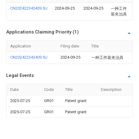
CN202422343409.5U
2024-09-25
2024-09-25
一种工件
装夹治具
Applications Claiming Priority (1)
Application
Filing date
Title
CN202422343409.5U
2024-09-25
一种工件装夹治具
Legal Events
Date
Code
Title
Description
2025-07-25
GR01
Patent grant
2025-07-25
GR01
Patent grant