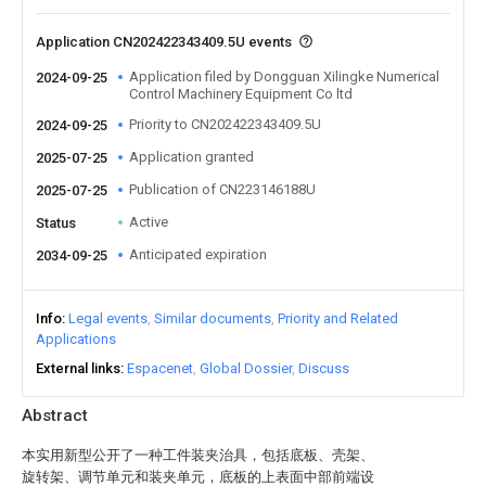
Application CN202422343409.5U events
Application filed by Dongguan Xilingke Numerical
2024-09-25
Control Machinery Equipment Co ltd
Priority to CN202422343409.5U
2024-09-25
Application granted
2025-07-25
Publication of CN223146188U
2025-07-25
Active
Status
Anticipated expiration
2034-09-25
Info
Legal events
Similar documents
Priority and Related
Applications
External links
Espacenet
Global Dossier
Discuss
Abstract
本实用新型公开了一种工件装夹治具，包括底板、壳架、
旋转架、调节单元和装夹单元，底板的上表面中部前端设