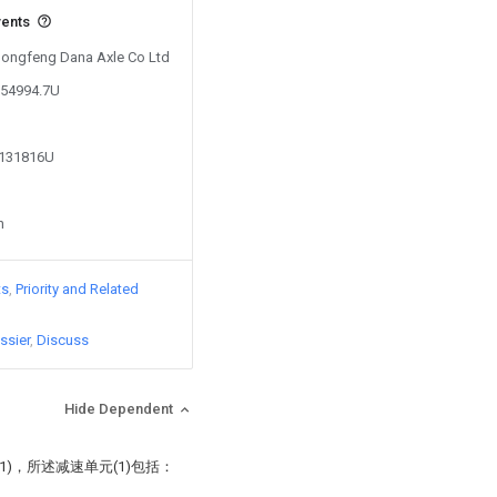
vents
 Dongfeng Dana Axle Co Ltd
054994.7U
3131816U
n
ts
Priority and Related
ssier
Discuss
Hide Dependent
)，所述减速单元(1)包括：