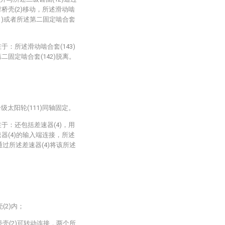
对桥壳(2)移动，所述滑动啮
41)或者所述第二固定啮合套
于：所述滑动啮合套(143)
二固定啮合套(142)脱离。
级太阳轮(111)同轴固定。
于：还包括差速器(4)，用
速器(4)的输入端连接，所述
通过所述差速器(4)将该所述
。
(2)内；
桥壳(2)可转动连接，两个所