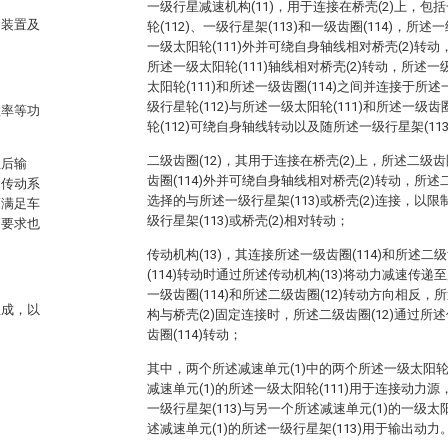
一级行星减速机构(11)，用于连接在桥壳(2)上，包括
动装置及
轮(112)、一级行星架(113)和一级齿圈(114)，所述
一级太阳轮(111)外并可绕自身轴线相对桥壳(2)转动
所述一级太阳轮(111)轴线相对桥壳(2)转动，所述一
太阳轮(111)和所述一级齿圈(114)之间并连接于所述
级行星轮(112)与所述一级太阳轮(111)和所述一级齿
效率等功
轮(112)可绕自身轴线转动以及随所述一级行星架(11
二级齿圈(12)，其用于连接在桥壳(2)上，所述二级齿
扭后输
齿圈(114)外并可绕自身轴线相对桥壳(2)转动，所述
的传动系
选择的与所述一级行星架(113)或桥壳(2)连接，以限
而满足车
级行星架(113)或桥壳(2)相对转动；
的要求也
传动机构(13)，其连接所述一级齿圈(114)和所述二级
(114)转动时通过所述传动机构(13)将动力减速传递
一级齿圈(114)和所述二级齿圈(12)转动方向相反，
总成，以
构与桥壳(2)固定连接时，所述二级齿圈(12)通过所述
齿圈(114)转动；
其中，两个所述减速单元(1)中的两个所述一级太阳轮(
减速单元(1)的所述一级太阳轮(111)用于连接动力源
一级行星架(113)与另一个所述减速单元(1)的一级太
述减速单元(1)的所述一级行星架(113)用于输出动力