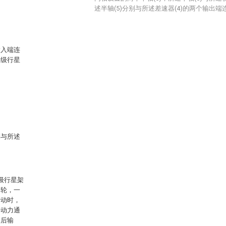
述半轴(5)分别与所述差速器(4)的两个输出端
输入端连
一级行星
别与所述
级行星架
阳轮，一
转动时，
将动力通
速后输