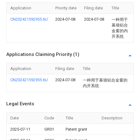
Application
Priority date
Filing date
Title
CN202421592955.6U
2024-07-08
2024-07-08
一种用于
幕墙铝合
金窗的内
开系统
Applications Claiming Priority (1)
Application
Filing date
Title
CN202421592955.6U
2024-07-08
一种用于幕墙铝合金窗的
内开系统
Legal Events
Date
Code
Title
Description
2025-07-11
GR01
Patent grant