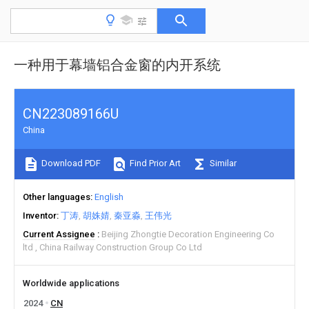
一种用于幕墙铝合金窗的内开系统
CN223089166U
China
Download PDF
Find Prior Art
Similar
Other languages
English
Inventor
丁涛
胡姝婧
秦亚淼
王伟光
Current Assignee
Beijing Zhongtie Decoration Engineering Co
ltd
China Railway Construction Group Co Ltd
Worldwide applications
2024
CN