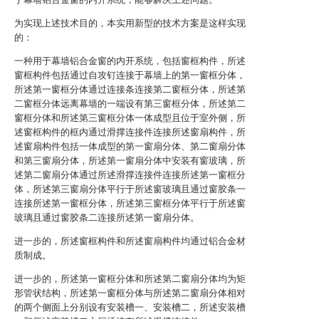
为实现上述技术目的，本实用新型的技术方案是这样实现
的：
一种用于幕墙铝合金窗的内开系统，包括窗框构件，所述
窗框构件包括通过自攻钉连接于幕墙上的第一窗框分体，
所述第一窗框分体通过连接条连接第二窗框分体，所述第
二窗框分体远离幕墙的一端设有第三窗框分体，所述第二
窗框分体和所述第三窗框分体一体成型且位于室外侧，所
述窗框构件的框内通过滑撑连接件连接所述窗扇构件，所
述窗扇构件包括一体成型的第一窗扇分体、第二窗扇分体
和第三窗扇分体，所述第一窗扇分体中安装有窗玻璃，所
述第二窗扇分体通过所述滑撑连接件连接所述第一窗框分
体，所述第三窗扇分体平行于所述窗玻璃且通过窗胶条一
连接所述第一窗框分体，所述第三窗框分体平行于所述窗
玻璃且通过窗胶条二连接所述第一窗扇分体。
进一步的，所述窗框构件和所述窗扇构件均通过铝合金材
质制成。
进一步的，所述第一窗框分体和所述第二窗扇分体均为矩
形管状结构，所述第一窗框分体与所述第二窗扇分体相对
的两个侧面上分别设有安装槽一、安装槽二，所述安装槽