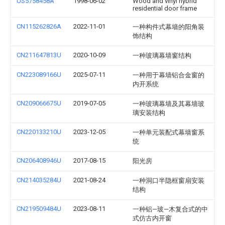
US5758458A
1998-06-02
Wood and vinyl hybrid
residential door frame
CN115262826A
2022-11-01
一种构件式幕墙的阳角装
饰结构
CN211647813U
2020-10-09
一种玻璃幕墙窗结构
CN223089166U
2025-07-11
一种用于幕墙铝合金窗的
内开系统
CN209066675U
2019-07-05
一种玻璃幕墙及其幕墙玻
璃安装结构
CN220133210U
2023-12-05
一种单元装配式幕墙窗系
统
CN206408946U
2017-08-15
阳光房
CN214035284U
2021-08-24
一种洞口半隐框窗扇安装
结构
CN219509484U
2023-08-11
一种铝—玻—木复合式的中
式仿古内开窗