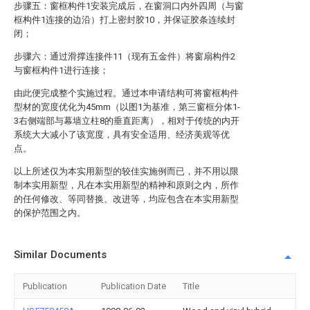
步骤五：窗框构件1安装完成后，在窗洞口内外四周（与窗
框构件1连接的边沿）打上密封胶10，并保证胶条连续封
闭；
步骤六：通过滑撑连接件11（现有五金件）将窗扇构件2
与窗框构件1进行连接；
由此便完成整个实施过程。通过本申请结构可将窗框构件
型材的宽度优化为45mm（以图1为基准，第三窗框分体1-
3右侧端部与幕墙立柱8的垂直距离），相对于传统的内开
系统大大减小了该宽度，具有安全适用、经济美观等优
点。
以上所述仅为本实用新型的较佳实施例而已，并不用以限
制本实用新型，凡在本实用新型的精神和原则之内，所作
的任何修改、等同替换、改进等，均应包含在本实用新型
的保护范围之内。
Similar Documents
Publication
Publication Date
Title