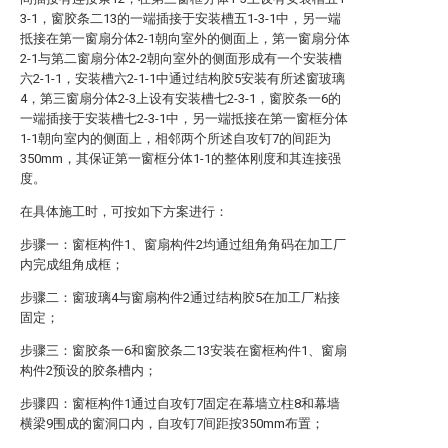
3-1，窗胶条二13的一端插接于安装槽五1-3-1中，另一端
抵接在第一窗扇分体2-1朝向室外的侧面上，第一窗扇分体
2-1与第二窗扇分体2-2朝向室外的侧面形成有一个安装槽
六2-1-1，安装槽六2-1-1中通过结构胶5安装有所述窗玻璃
4，第三窗扇分体2-3上设有安装槽七2-3-1，窗胶条一6的
一端插接于安装槽七2-3-1中，另一端抵接在第一窗框分体
1-1朝向室内的侧面上，相邻两个所述自攻钉7的间距为
350mm，其保证第一窗框分体1-1的整体刚度和其连接强
度。
在具体施工时，可按如下方案进行：
步骤一：窗框构件1、窗扇构件2均通过组角角码在加工厂
内完成组角成框；
步骤二：窗玻璃4与窗扇构件2通过结构胶5在加工厂粘接
固定；
步骤三：窗胶条一6和窗胶条二13安装在窗框构件1、窗扇
构件2预设的胶条槽内；
步骤四：窗框构件1通过自攻钉7固定在幕墙立柱8和幕墙
横梁9围成的窗洞口内，自攻钉7间距按350mm布置；