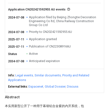
Application CN202421592955.6U events
Application filed by Beijing Zhongtie Decoration
2024-07-08
Engineering Co ltd, China Railway Construction
Group Co Ltd
Priority to CN202421592955.6U
2024-07-08
Application granted
2025-07-11
Publication of CN223089166U
2025-07-11
Active
Status
Anticipated expiration
2034-07-08
Info
Legal events
Similar documents
Priority and Related
Applications
External links
Espacenet
Global Dossier
Discuss
Abstract
本实用新型公开了一种用于幕墙铝合金窗的内开系统，包