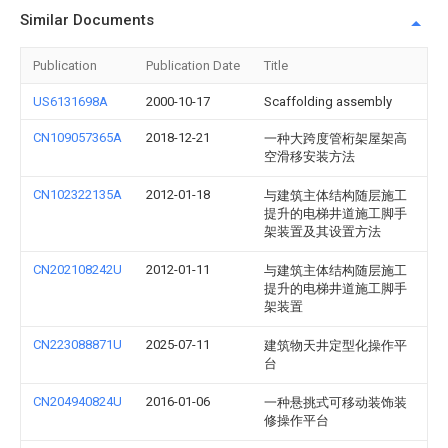
Similar Documents
Publication
Publication Date
Title
US6131698A
2000-10-17
Scaffolding assembly
CN109057365A
2018-12-21
一种大跨度管桁架屋架高
空滑移安装方法
CN102322135A
2012-01-18
与建筑主体结构随层施工
提升的电梯井道施工脚手
架装置及其设置方法
CN202108242U
2012-01-11
与建筑主体结构随层施工
提升的电梯井道施工脚手
架装置
CN223088871U
2025-07-11
建筑物天井定型化操作平
台
CN204940824U
2016-01-06
一种悬挑式可移动装饰装
修操作平台