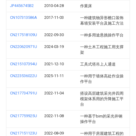
JP4456745B2
2010-04-28
作業床
CN107313586A
2017-11-03
一种建筑物异形檐口装饰
幕墙安装平台及施工方法
CN217518109U
2022-09-30
一种多用途悬挑操作平台
CN220620971U
2024-03-19
一种土木工程施工用支撑
架
CN215107394U
2021-12-10
工具式塔吊上人通道
CN223536022U
2025-11-11
一种用于墙体高处作业操
作平台
CN217734791U
2022-11-04
搭设高层建筑采光井四周
模架体系用的升降施工平
台
CN217759925U
2022-11-08
一种基于bim的采光井钢
操作平台
CN217151123U
2022-08-09
一种用于房屋建筑工程的