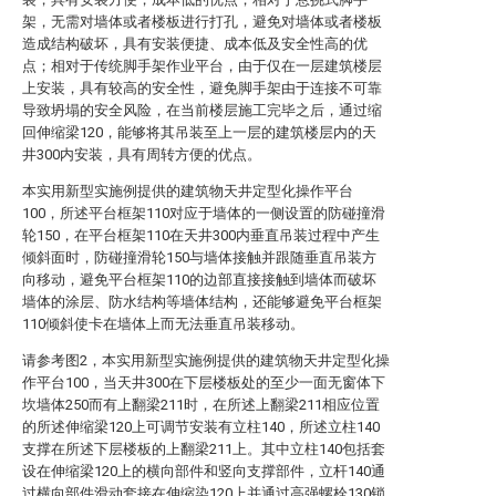
架，无需对墙体或者楼板进行打孔，避免对墙体或者楼板
造成结构破坏，具有安装便捷、成本低及安全性高的优
点；相对于传统脚手架作业平台，由于仅在一层建筑楼层
上安装，具有较高的安全性，避免脚手架由于连接不可靠
导致坍塌的安全风险，在当前楼层施工完毕之后，通过缩
回伸缩梁120，能够将其吊装至上一层的建筑楼层内的天
井300内安装，具有周转方便的优点。
本实用新型实施例提供的建筑物天井定型化操作平台
100，所述平台框架110对应于墙体的一侧设置的防碰撞滑
轮150，在平台框架110在天井300内垂直吊装过程中产生
倾斜面时，防碰撞滑轮150与墙体接触并跟随垂直吊装方
向移动，避免平台框架110的边部直接接触到墙体而破坏
墙体的涂层、防水结构等墙体结构，还能够避免平台框架
110倾斜使卡在墙体上而无法垂直吊装移动。
请参考图2，本实用新型实施例提供的建筑物天井定型化操
作平台100，当天井300在下层楼板处的至少一面无窗体下
坎墙体250而有上翻梁211时，在所述上翻梁211相应位置
的所述伸缩梁120上可调节安装有立柱140，所述立柱140
支撑在所述下层楼板的上翻梁211上。其中立柱140包括套
设在伸缩梁120上的横向部件和竖向支撑部件，立杆140通
过横向部件滑动套接在伸缩染120上并通过高强螺栓130锁