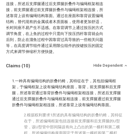
连接，所述后支撑腿通过后支撑腿折叠件与编绳框架相连
接，前支撑腿通过前支撑腿折叠件与编绳框架相连接，所
述靠背上设有编绳结构靠面。通过在座面和靠背设置编绳
结构，替代现有的金属或者木质面板，使用者更加舒适，
长时间座不易产生不适感。在靠背调节上通过按压的方式
调节角度，在上鱼的过程中只需向下按压挡杆靠背就会向
后到，防止在溜鱼过程中因靠背过高导致的一些相关问题
等，在高度调节组件通过采用限位组件的按键按压的固定
方式来调节伸缩杆方便快捷。
Claims
(10)
Hide Dependent
1.一种具有编绳结构的折叠钓椅，其特征在于，其包括编绳框
架，于编绳框架上设有编绳结构座面，靠背，前支撑腿和后支撑
腿，所述靠背通过靠背折叠件与编绳框架相连接，所述后支撑腿
通过后支撑腿折叠件与编绳框架相连接，前支撑腿通过前支撑腿
折叠件与编绳框架相连接，所述靠背上设有编绳结构靠面。
2.根据权利要求1所述的具有编绳结构的折叠钓椅，其特征
在于，所述编绳框架包括连接前支撑腿和后支撑腿的U型
管，该U型管中部间隔设有向上凸出的第一横杆和第二横
杆，所述编绳结构座面固定于所述第一横杆和第二横杆