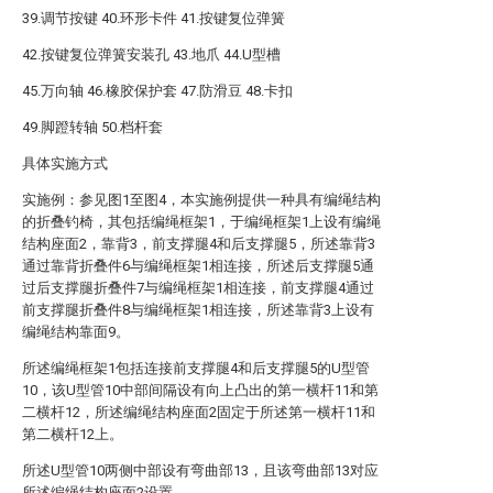
39.调节按键 40.环形卡件 41.按键复位弹簧
42.按键复位弹簧安装孔 43.地爪 44.U型槽
45.万向轴 46.橡胶保护套 47.防滑豆 48.卡扣
49.脚蹬转轴 50.档杆套
具体实施方式
实施例：参见图1至图4，本实施例提供一种具有编绳结构
的折叠钓椅，其包括编绳框架1，于编绳框架1上设有编绳
结构座面2，靠背3，前支撑腿4和后支撑腿5，所述靠背3
通过靠背折叠件6与编绳框架1相连接，所述后支撑腿5通
过后支撑腿折叠件7与编绳框架1相连接，前支撑腿4通过
前支撑腿折叠件8与编绳框架1相连接，所述靠背3上设有
编绳结构靠面9。
所述编绳框架1包括连接前支撑腿4和后支撑腿5的U型管
10，该U型管10中部间隔设有向上凸出的第一横杆11和第
二横杆12，所述编绳结构座面2固定于所述第一横杆11和
第二横杆12上。
所述U型管10两侧中部设有弯曲部13，且该弯曲部13对应
所述编绳结构座面2设置。