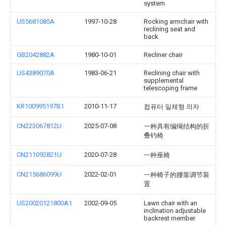
system
US5681085A
1997-10-28
Rocking armchair with
reclining seat and
back
GB2042882A
1980-10-01
Recliner chair
US4389070A
1983-06-21
Reclining chair with
supplemental
telescoping frame
KR100995197B1
2010-11-17
컴퓨터 일체형 의자
CN223067812U
2025-07-08
一种具有编绳结构的折
叠钓椅
CN211092821U
2020-07-28
一种座椅
CN215686099U
2022-02-01
一种椅子的腰靠调节装
置
US20020121800A1
2002-09-05
Lawn chair with an
inclination adjustable
backrest member