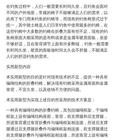
在钓鱼过程中，人们一般需要长时间久坐，且钓鱼会面对
不同的户外地形，常规的椅子不能够满足人们的需求，以
此有了专门用来钓鱼的钓椅等，而现有的钓鱼椅形式过于
统一，其中骑士椅是人们日常钓鱼中使用最多的钓椅，在
这些钓椅中大多数的钓椅在折叠方面有些不足，现有的钓
鱼椅座面大都采用的是布料或者是金属等硬质面板，坐姿
不够舒适，且在靠背调节上面有许多弊端 ，钓鱼一般需要
长时间久坐，硬质的面板做时间太久会不舒服，不能满足
人们的舒适钓鱼的需求。
实用新型内容
本实用新型的目的是针对现有技术的不足，提供一种具有
编绳结构的折叠钓椅，解决现有钓椅采用金属座面和金属
靠背，不宜久坐，以及收纳不方便的问题。
本实用新型为实现上述目的所采用的技术方案是：
一种具有编绳结构的折叠钓椅，其包括编绳框架，于编绳
框架上设有编绳结构座面，靠背，前支撑腿和后支撑腿，
所述靠背通过靠背折叠件与编绳框架相连接，所述后支撑
腿通过后支撑腿折叠件与编绳框架相连接，前支撑腿通过
前支撑腿折叠件与编绳框架相连接，所述靠背上设有编绳