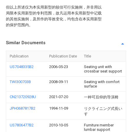
但以上所述仅为本实用新型的较佳可行实施例，并非用以
局限本实用新型的专利范围，故凡运用本实用新型中记载
的其他实施例，及所作的等效变化，均包含在本实用新型
的保护范围内。
Similar Documents
Publication
Publication Date
Title
US7048335B2
2006-05-23
Seating unit with
crossbar seat support
TWI300703B
2008-09-11
Seating with comfort
surface
CN213720928U
2021-07-20
一种可后仰的导演椅
JPH0687817B2
1994-11-09
リクライニング式長い
す
US7806477B2
2010-10-05
Furniture member
lumbar support