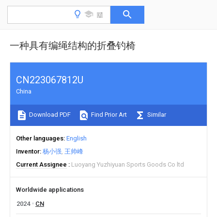
一种具有编绳结构的折叠钓椅
CN223067812U
China
Download PDF
Find Prior Art
Similar
Other languages
English
Inventor
杨小强
王帅峰
Current Assignee
Luoyang Yuzhiyuan Sports Goods Co ltd
Worldwide applications
2024
CN