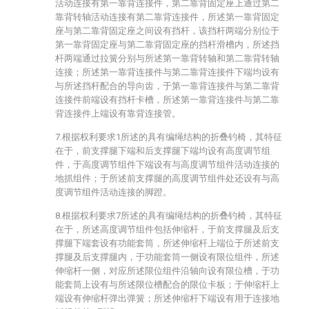
活动连接有第一靠背连接件，第二靠背固定座上通过第二
靠背转轴活动连接有第二靠背连接件，所述第一靠背固定
座与第二靠背固定座之间设有挡杆，该挡杆两端分别位于
第一靠背固定座与第二靠背固定座的挡杆滑槽内，所述挡
杆两端通过拉簧分别与所述第一靠背转轴和第二靠背转轴
连接；所述第一靠背连接件与第二靠背连接件下端均设有
与所述挡杆配合的导向齿，于第一靠背连接件与第二靠背
连接件前端设有挡杆卡槽，所述第一靠背连接件与第二靠
背连接件上端设有靠背连接管。
7.根据权利要求1所述的具有编绳结构的折叠钓椅，其特征
在于，前支撑腿下端和后支撑腿下端均设有高度调节组
件，于高度调节组件下端设有与高度调节组件活动连接的
地抓组件；于所述前支撑腿的高度调节组件处还设有与高
度调节组件活动连接的脚蹬。
8.根据权利要求7所述的具有编绳结构的折叠钓椅，其特征
在于，所述高度调节组件包括伸缩杆，于前支撑腿及后支
撑腿下端套设有功能套筒，所述伸缩杆上端位于所述前支
撑腿及后支撑腿内，于功能套筒一侧设有限位组件，所述
伸缩杆一侧，对应所述限位组件沿轴向设有限位槽，于功
能套筒上设有与所述限位槽配合的限位卡板；于伸缩杆上
端设有伸缩杆弹出弹簧；所述伸缩杆下端设有用于连接地