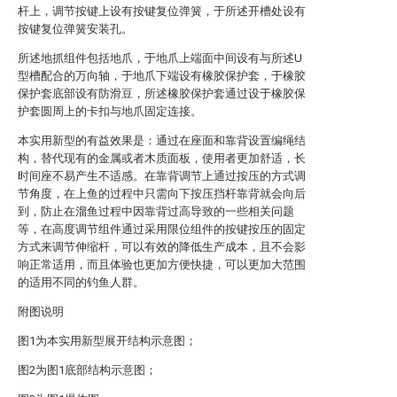
杆上，调节按键上设有按键复位弹簧，于所述开槽处设有
按键复位弹簧安装孔。
所述地抓组件包括地爪，于地爪上端面中间设有与所述U
型槽配合的万向轴，于地爪下端设有橡胶保护套，于橡胶
保护套底部设有防滑豆，所述橡胶保护套通过设于橡胶保
护套圆周上的卡扣与地爪固定连接。
本实用新型的有益效果是：通过在座面和靠背设置编绳结
构，替代现有的金属或者木质面板，使用者更加舒适，长
时间座不易产生不适感。在靠背调节上通过按压的方式调
节角度，在上鱼的过程中只需向下按压挡杆靠背就会向后
到，防止在溜鱼过程中因靠背过高导致的一些相关问题
等，在高度调节组件通过采用限位组件的按键按压的固定
方式来调节伸缩杆，可以有效的降低生产成本，且不会影
响正常适用，而且体验也更加方便快捷，可以更加大范围
的适用不同的钓鱼人群。
附图说明
图1为本实用新型展开结构示意图；
图2为图1底部结构示意图；