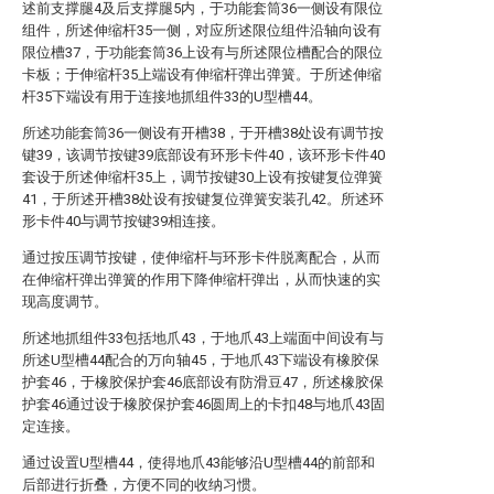
述前支撑腿4及后支撑腿5内，于功能套筒36一侧设有限位
组件，所述伸缩杆35一侧，对应所述限位组件沿轴向设有
限位槽37，于功能套筒36上设有与所述限位槽配合的限位
卡板；于伸缩杆35上端设有伸缩杆弹出弹簧。于所述伸缩
杆35下端设有用于连接地抓组件33的U型槽44。
所述功能套筒36一侧设有开槽38，于开槽38处设有调节按
键39，该调节按键39底部设有环形卡件40，该环形卡件40
套设于所述伸缩杆35上，调节按键30上设有按键复位弹簧
41，于所述开槽38处设有按键复位弹簧安装孔42。所述环
形卡件40与调节按键39相连接。
通过按压调节按键，使伸缩杆与环形卡件脱离配合，从而
在伸缩杆弹出弹簧的作用下降伸缩杆弹出，从而快速的实
现高度调节。
所述地抓组件33包括地爪43，于地爪43上端面中间设有与
所述U型槽44配合的万向轴45，于地爪43下端设有橡胶保
护套46，于橡胶保护套46底部设有防滑豆47，所述橡胶保
护套46通过设于橡胶保护套46圆周上的卡扣48与地爪43固
定连接。
通过设置U型槽44，使得地爪43能够沿U型槽44的前部和
后部进行折叠，方便不同的收纳习惯。