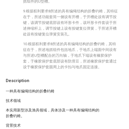
抓组件的U型槽。
9.根据权利要求8所述的具有编绳结构的折叠钓椅，其特征
在于，所述功能套筒一侧设有开槽，于开槽处设有调节按
键，该调节按键底部设有环形卡件，该环形卡件套设于所
述伸缩杆上，调节按键上设有按键复位弹簧，于所述开槽
处设有按键复位弹簧安装孔。
10.根据权利要求8所述的具有编绳结构的折叠钓椅，其特
征在于，所述地抓组件包括地爪，于地爪上端面中间设有
与所述U型槽配合的万向轴，于地爪下端设有橡胶保护
套，于橡胶保护套底部设有防滑豆，所述橡胶保护套通过
设于橡胶保护套圆周上的卡扣与地爪固定连接。
Description
一种具有编绳结构的折叠钓椅
技术领域
本实用新型涉及渔具领域，具体涉及一种具有编绳结构的
折叠钓椅。
背景技术