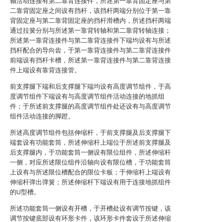
轴活动连接有第二靠背连接件，所述第一靠背固定座与第
二靠背固定座之间设有挡杆，该挡杆两端分别位于第一靠
背固定座与第二靠背固定座的挡杆滑槽内，所述挡杆两端
通过拉簧分别与所述第一靠背转轴和第二靠背转轴连接；
所述第一靠背连接件与第二靠背连接件下端均设有与所述
挡杆配合的导向齿，于第一靠背连接件与第二靠背连接件
前端设有挡杆卡槽，所述第一靠背连接件与第二靠背连接
件上端设有靠背连接管。
前支撑腿下端和后支撑腿下端均设有高度调节组件，于高
度调节组件下端设有与高度调节组件活动连接的地抓组
件；于所述前支撑腿的高度调节组件处还设有与高度调节
组件活动连接的脚蹬。
所述高度调节组件包括伸缩杆，于前支撑腿及后支撑腿下
端套设有功能套筒，所述伸缩杆上端位于所述前支撑腿及
后支撑腿内，于功能套筒一侧设有限位组件，所述伸缩杆
一侧，对应所述限位组件沿轴向设有限位槽，于功能套筒
上设有与所述限位槽配合的限位卡板；于伸缩杆上端设有
伸缩杆弹出弹簧；所述伸缩杆下端设有用于连接地抓组件
的U型槽。
所述功能套筒一侧设有开槽，于开槽处设有调节按键，该
调节按键底部设有环形卡件，该环形卡件套设于所述伸缩