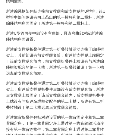
结构靠面。
所述编绳框架包括连接前支撑腿和后支撑腿的U型管，该U
型管中部间隔设有向上凸出的第一横杆和第二横杆，所述
编绳结构座面固定于所述第一横杆和第二横杆上。
所述U型管两侧中部设有弯曲部，且该弯曲部对应所述编
绳结构座面设置。
所述前支撑腿折叠件通过第一折叠转轴活动连接于编绳框
架上，其前部设有前支撑腿套筒，所述前支撑腿上端固定
于该前支撑腿套筒内，前支撑腿折叠件上端设有与所述编
绳框架配合的第一卡槽，所述第一折叠转轴设于第一卡槽
远离前支撑腿套筒端。
所述后支撑腿折叠件通过第二折叠转轴活动连接于编绳框
架上，所述后支撑腿折叠件后部设有后支撑腿套筒，所述
后支撑腿上端固定于该后支撑腿套筒内，后支撑腿折叠件
上端设有与所述编绳框架配合的第二卡槽，所述有第二折
叠转轴设于第二卡槽远离后支撑腿套筒端。
所述靠背折叠件包括对称设置的第一靠背固定座和第二靠
背固定座，于第一靠背固定座上通过第一靠背转轴活动连
接有第一靠背连接件，第二靠背固定座上通过第二靠背转