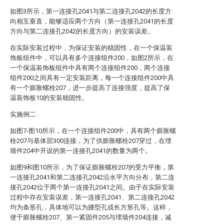
如图3所示，第一连接孔2041与第二连接孔2042的长度方
向相互垂直，能够适应两个方向（第一连接孔2041的长度
方向与第二连接孔2042的长度方向）的安装误差。
在实际安装过程中，为保证安装的稳固性，在一个保温装
饰板组件中，可以具有多个连接组件200，如图2所示，在
一个保温装饰板组件中具有两个连接组件200，两个连接
组件200之间具有一定安装距离，每一个连接组件200中具
有一个膨胀螺栓207，进一步提高了连接强度，提高了保
温装饰板10的安装稳固性。
实施例二
如图7-图10所示，在一个连接组件200中，具有两个膨胀螺
栓207与基体层300连接，为了供膨胀螺栓207穿过，在埋
墙件204中开设的第一连接孔2041的数量为两个。
如图9和图10所示，为了保证膨胀螺栓207的受力平衡，第
一连接孔2041和第二连接孔2042沿水平方向分布，第二连
接孔2042位于两个第一连接孔2041之间。由于在实际安装
过程中存在安装误差，第一连接孔2041、第二连接孔2042
均为条形孔，具体地可以为腰型孔或长方形孔等。这样，
便于膨胀螺栓207、第一紧固件205与埋墙件204连接，减