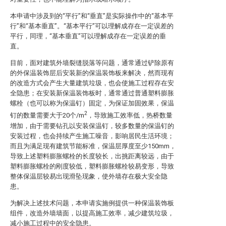
本申请中涉及到的“平行”和“垂直”是实际操作中的“基本平
行”和“基本垂直”。“基本平行”可以理解成存在一定误差的
平行，同理，“基本垂直”可以理解成存在一定误差的垂
直。
目前，面对建筑外墙裂缝脱落等问题，通常通过铲除原有
的外保温装饰层后安装新的保温装饰板来解决，然而现有
的改造方式会产生大量建筑垃圾，也会使施工过程存在安
全隐患；在安装新保温装饰板时，通常通过普通塑料膨胀
螺栓（也可以称为保温钉）固定，为保证加固效果，保温
2
钉的数量需要大于20个/m
，导致施工效率低，热桥数量
增加，由于需要钻孔以安装保温钉，较多数量的保温钉的
安装过程，也会持续产生施工噪音，影响居民生活环境；
而且为满足现有建筑节能标准，保温层厚度至少150mm，
导致上述塑料膨胀螺栓的长度较长，出挑距离较远，由于
塑料膨胀螺栓的刚度较低，塑料膨胀螺栓较易变形，导致
整体保温层较易出现滑坠现象，使外墙存在极大安全隐
患。
为解决上述技术问题，本申请实施例提供一种保温装饰板
组件，改造外墙墙面，以提高施工效率，减少建筑垃圾，
减小施工过程中的安全隐患。