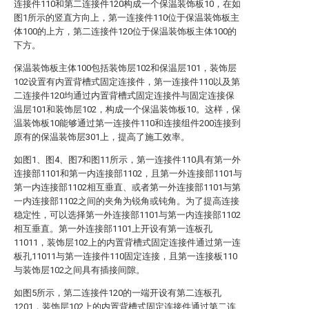
连接件110和第二连接件120构成一个保温装饰板10，在如
图1所示的竖直方向上，第一连接件110位于保温装饰板主
体100的上方，第二连接件120位于保温装饰板主体100的
下方。
保温装饰板主体100包括装饰层102和保温层101，装饰层
102设置有内置背槽式固定连接件，第一连接件110以及第
二连接件120均通过内置背槽式固定连接件与固定连接保
温层101和装饰层102，构成一个保温装饰板10。这样，保
温装饰板10能够通过第一连接件110和连接组件200连接到
原有的保温装饰层301上，提高了施工效率。
如图1、图4、图7和图11所示，第一连接件110具有第一外
连接部1101和第一内连接部1102，且第一外连接部1101与
第一内连接部1102相互垂直、或者第一外连接部1101与第
一内连接部1102之间的夹角为锐角或钝角。为了提高连接
稳定性，可以选择第一外连接部1101与第一内连接部1102
相互垂直。第一外连接部1101上开设有第一连板孔
11011，装饰层102上的内置背槽式固定连接件通过第一连
板孔11011与第一连接件110固定连接，且第一连接板110
与装饰层102之间具有插接间隙。
如图5所示，第二连接件120的一端开设有第二连板孔
1201，装饰层102上的内置背槽式固定连接件通过第二连