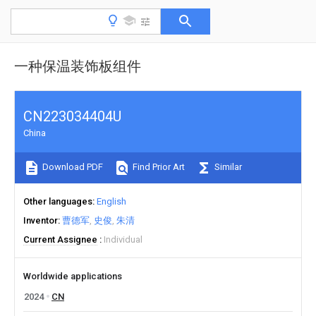
一种保温装饰板组件
CN223034404U
China
Download PDF
Find Prior Art
Similar
Other languages
English
Inventor
曹德军
史俊
朱清
Current Assignee
Individual
Worldwide applications
2024
CN