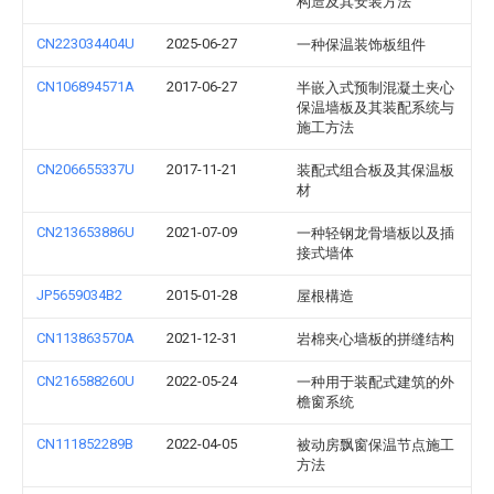
构造及其安装方法
CN223034404U
2025-06-27
一种保温装饰板组件
CN106894571A
2017-06-27
半嵌入式预制混凝土夹心
保温墙板及其装配系统与
施工方法
CN206655337U
2017-11-21
装配式组合板及其保温板
材
CN213653886U
2021-07-09
一种轻钢龙骨墙板以及插
接式墙体
JP5659034B2
2015-01-28
屋根構造
CN113863570A
2021-12-31
岩棉夹心墙板的拼缝结构
CN216588260U
2022-05-24
一种用于装配式建筑的外
檐窗系统
CN111852289B
2022-04-05
被动房飘窗保温节点施工
方法