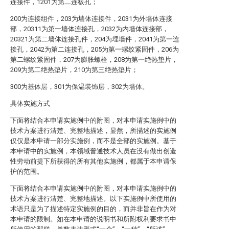
连接件，1201为第二连板孔；
200为连接组件，203为墙体连接件，2031为外墙体连接
部，20311为第一墙体连接孔，2032为内墙体连接部，
20321为第二墙体连接孔件，204为埋墙件，2041为第一连
接孔，2042为第二连接孔，205为第一螺纹紧固件，206为
第二螺纹紧固件，207为膨胀螺栓，208为第一绝热垫片，
209为第二绝热垫片，210为第三绝热垫片；
300为基体层，301为保温装饰层，302为墙体。
具体实施方式
下面将结合本申请实施例中的附图，对本申请实施例中的
技术方案进行清楚、完整地描述，显然，所描述的实施例
仅仅是本申请一部分实施例，而不是全部的实施例。基于
本申请中的实施例，本领域普通技术人员在没有做出创造
性劳动前提下所获得的所有其他实施例，都属于本申请保
护的范围。
下面将结合本申请实施例中的附图，对本申请实施例中的
技术方案进行清楚、完整地描述。以下实施例中所使用的
术语只是为了描述特定实施例的目的，而并非旨在作为对
本申请的限制。如在本申请的说明书和所附权利要求书中