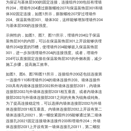
为保证与基体层300的固定连接，连接组件200包括有埋墙
件204，埋墙件204通过膨胀螺栓207与保温装饰层301和墙
体302固定连接，如图1所示，膨胀螺栓207穿过埋墙件
204、保温装饰层301、墙体302，这样能够增加埋墙件204
与基体层300的连接强度。
示例性的，如图1、图7、图11所示，埋墙件204位于保温
装饰层301的内部，可以在保温装饰层301上开设能够供埋
墙件204放置的凹槽，使埋墙件204能够嵌入保温装饰层
301，进一步加强埋墙件204的连接强度。或者，埋墙件
204可以直接固定连接在保温装饰层301的外侧表面，减少
施工步骤，提高施工效率。
如图1、图6、图7和图11所示，连接组件200还包括连接第
一连接件110和埋墙件204的墙体连接件203。墙体连接件
203具有内墙体连接部2032和外墙体连接部2031，内墙体
连接部2032与外墙体连接部2031相互垂直、或者内墙体连
接部2032与外墙体连接部2031之间的夹角为锐角或钝角。
为了提高连接稳定性，可以选择内墙体连接部2032与外墙
体连接部2031相互垂直。内墙体连接部2032上开设有第二
墙体连接孔20321，第一螺纹紧固件205能够通过第二墙体
连接孔20321固定连接墙体连接件203和埋墙件204；外墙
体连接部2031上开设有第一墙体连接孔20311，第二螺纹