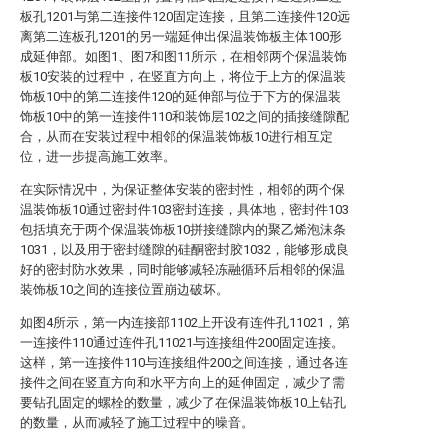
板孔1201与第二连接件120固定连接，且第二连接件120远
离第二连板孔1201的另一端延伸出保温装饰板主体100形
成延伸部。如图1、图7和图11所示，在相邻两个保温装饰
板10安装的过程中，在竖直方向上，将位于上方的保温装
饰板10中的第二连接件120的延伸部与位于下方的保温装
饰板10中的第一连接件110和装饰层102之间的插接缝隙配
合，从而在安装过程中相邻的保温装饰板10进行相互定
位，进一步提高施工效率。
在实际情况中，为保证整体安装的密封性，相邻的两个保
温装饰板10通过密封件103密封连接，具体地，密封件103
包括填充于两个保温装饰板10拼接缝隙内的聚乙烯泡沫条
1031，以及用于密封缝隙的硅酮密封胶1032，能够形成良
好的密封防水效果，同时能够减轻冻融循环后相邻的保温
装饰板10之间的连接位置崩边破坏。
如图4所示，第一内连接部1102上开设有连件孔11021，第
一连接件110通过连件孔11021与连接组件200固定连接。
这样，第一连接件110与连接组件200之间连接，通过各连
接件之间在竖直方向和水平方向上的延伸固定，减少了需
要钻孔固定的螺栓的数量，减少了在保温装饰板10上钻孔
的数量，从而减轻了施工过程中的噪音。