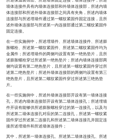
所述保温装饰层、所述墙体固定连接；墙体连接件，所述
墙体连接件具有内墙体连接部和外墙体连接部，所述内墙
体连接部和所述外墙体连接部之间具有夹角，所述内墙体
连接部与所述埋墙件通过第一螺纹紧固件固定连接，且所
述外墙体连接部与所述第一内连接部通过第二螺纹紧固件
固定连接。
在一些实施例中，所述埋墙件、所述墙体连接件、所述膨
胀螺栓、所述第一螺纹紧固件、所述第二螺纹紧固件均为
金属件；所述埋墙件的两侧均设置有第一绝热垫片，且所
述膨胀螺栓穿过所述第一绝热垫片；所述内墙体连接部两
侧均设置有第二绝热垫片，且所述第一螺纹紧固件穿过所
述第二绝热垫片；所述外墙体连接部的两侧均设置有第三
绝热垫片，且所述第二螺纹紧固件穿过所述第三绝热垫
片。
在一些实施例中，所述外墙体连接部开设有第一墙体连接
孔，所述内墙体连接部开设有第二墙体连接孔；所述埋墙
件开设有能够供所述膨胀螺栓穿过的第一连接孔，以及与
所述第二墙体连接孔对应的第二连接孔，所述第一螺纹紧
固件穿过所述第二连接孔和所述第二墙体连接孔并固定连
接所述埋墙件和所述墙体连接件；
其中，所述第一墙体连接孔、所述第二墙体连接孔、所述