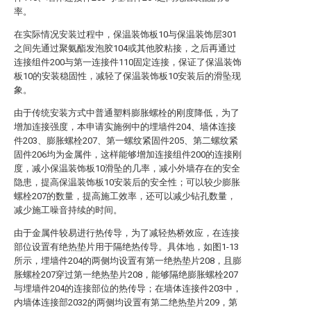
率。
在实际情况安装过程中，保温装饰板10与保温装饰层301
之间先通过聚氨酯发泡胶104或其他胶粘接，之后再通过
连接组件200与第一连接件110固定连接，保证了保温装饰
板10的安装稳固性，减轻了保温装饰板10安装后的滑坠现
象。
由于传统安装方式中普通塑料膨胀螺栓的刚度降低，为了
增加连接强度，本申请实施例中的埋墙件204、墙体连接
件203、膨胀螺栓207、第一螺纹紧固件205、第二螺纹紧
固件206均为金属件，这样能够增加连接组件200的连接刚
度，减小保温装饰板10滑坠的几率，减小外墙存在的安全
隐患，提高保温装饰板10安装后的安全性；可以较少膨胀
螺栓207的数量，提高施工效率，还可以减少钻孔数量，
减少施工噪音持续的时间。
由于金属件较易进行热传导，为了减轻热桥效应，在连接
部位设置有绝热垫片用于隔绝热传导。具体地，如图1-13
所示，埋墙件204的两侧均设置有第一绝热垫片208，且膨
胀螺栓207穿过第一绝热垫片208，能够隔绝膨胀螺栓207
与埋墙件204的连接部位的热传导；在墙体连接件203中，
内墙体连接部2032的两侧均设置有第二绝热垫片209，第