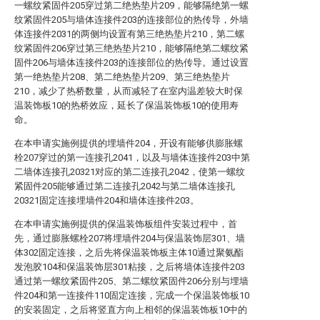
一螺纹紧固件205穿过第二绝热垫片209，能够隔绝第一螺
纹紧固件205与墙体连接件203的连接部位的热传导，外墙
体连接件2031的两侧均设置有第三绝热垫片210，第二螺
纹紧固件206穿过第三绝热垫片210，能够隔绝第二螺纹紧
固件206与墙体连接件203的连接部位的热传导。通过设置
第一绝热垫片208、第二绝热垫片209、第三绝热垫片
210，减少了热桥数量，从而减轻了在室内温差较大时保
温装饰板10的热桥效应，延长了保温装饰板10的使用寿
命。
在本申请实施例提供的埋墙件204，开设有能够供膨胀螺
栓207穿过的第一连接孔2041，以及与墙体连接件203中第
二墙体连接孔20321对应的第二连接孔2042，使第一螺纹
紧固件205能够通过第二连接孔2042与第二墙体连接孔
20321固定连接埋墙件204和墙体连接件203。
在本申请实施例提供的保温装饰板组件安装过程中，首
先，通过膨胀螺栓207将埋墙件204与保温装饰层301、墙
体302固定连接，之后先将保温装饰板主体10通过聚氨酯
发泡胶104和保温装饰层301粘接，之后将墙体连接件203
通过第一螺纹紧固件205、第二螺纹紧固件206分别与埋墙
件204和第一连接件110固定连接，完成一个保温装饰板10
的安装固定，之后将竖直方向上相邻的保温装饰板10中的