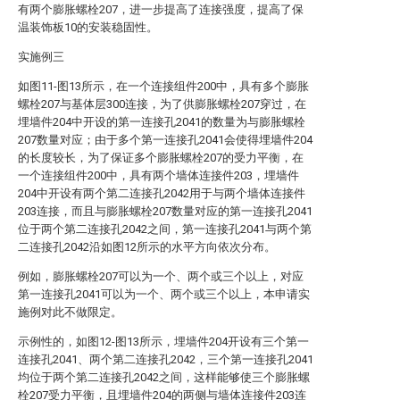
有两个膨胀螺栓207，进一步提高了连接强度，提高了保
温装饰板10的安装稳固性。
实施例三
如图11-图13所示，在一个连接组件200中，具有多个膨胀
螺栓207与基体层300连接，为了供膨胀螺栓207穿过，在
埋墙件204中开设的第一连接孔2041的数量为与膨胀螺栓
207数量对应；由于多个第一连接孔2041会使得埋墙件204
的长度较长，为了保证多个膨胀螺栓207的受力平衡，在
一个连接组件200中，具有两个墙体连接件203，埋墙件
204中开设有两个第二连接孔2042用于与两个墙体连接件
203连接，而且与膨胀螺栓207数量对应的第一连接孔2041
位于两个第二连接孔2042之间，第一连接孔2041与两个第
二连接孔2042沿如图12所示的水平方向依次分布。
例如，膨胀螺栓207可以为一个、两个或三个以上，对应
第一连接孔2041可以为一个、两个或三个以上，本申请实
施例对此不做限定。
示例性的，如图12-图13所示，埋墙件204开设有三个第一
连接孔2041、两个第二连接孔2042，三个第一连接孔2041
均位于两个第二连接孔2042之间，这样能够使三个膨胀螺
栓207受力平衡，且埋墙件204的两侧与墙体连接件203连