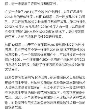
接，进一步提高了连接强度和稳定性。
在第一连接孔2041为三个以上的情况时，为保证埋墙件
204本身的板体强度，如图13所示，第一连接孔2041为圆
孔，第二连接孔2042为长条形且形成开放孔，第二连接孔
2042的长度方向与埋墙件204的长度方向一致，从而能够
在保证埋墙件204本身的板体强度的情况下，提供安装误
差空间，方便与墙体连接件203进行安装。
如图12所示，由于三个膨胀螺栓207能够提供较好的连接
强度，且在开设三个第一连接孔2041的情况下埋墙件204
长度较长，在一个保温装饰板组件中，可以只设置一个连
接组件200，一个连接组件200中具有两个墙体连接件203
与埋墙件204连接，保证了连接强度和保温装饰板10的安
装稳固性。
对所公开的实施例的上述说明，使本领域技术人员能够实
现或使用本申请。对这些实施例的多种修改对本领域技术
人员来说将是显而易见的，本文中所定义的一般原理可以
在不脱离本申请的精神或范围的情况下，在其它实施例中
实现。因此，本申请将不会被限制于本文所示的这些实施
例，而是要符合与本文所公开的原理和新颖特点相一致的
最宽的范围。