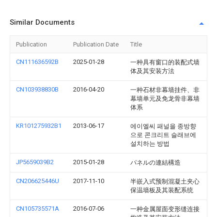
Similar Documents
Publication
Publication Date
Title
CN111636592B
2025-01-28
一种具有窗口的装配式墙
体及其安装方法
CN103938830B
2016-04-20
一种石材非幕墙挂件、非
幕墙单元及免龙骨非幕墙
体系
KR101275932B1
2013-06-17
에이엘씨 패널을 종방향
으로 콘크리트 슬래브에
설치하는 방법
JP5659039B2
2015-01-28
パネルの連結構造
CN206625446U
2017-11-10
半嵌入式预制混凝土夹心
保温墙板及其装配系统
CN105735571A
2016-07-06
一种金属屋面变形缝连接