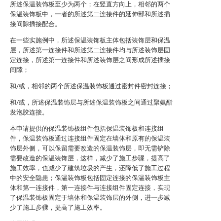
所述保温装饰板至少为两个；在竖直方向上，相邻的两个
保温装饰板中，一者的所述第二连接件的延伸部和所述插
接间隙插接配合。
在一些实施例中，所述保温装饰板主体包括装饰层和保温
层，所述第一连接件和所述第二连接件均与所述装饰层固
定连接，所述第一连接件和所述装饰层之间形成所述插接
间隙；
和/或，相邻的两个所述保温装饰板通过密封件密封连接；
和/或，所述保温装饰层与所述保温装饰板之间通过聚氨酯
发泡胶连接。
本申请提供的保温装饰板组件包括保温装饰板和连接组
件，保温装饰板通过连接组件固定在墙体和原有的保温装
饰层外侧，可以保留需要改造的保温装饰层，即无需铲除
需要改造的保温装饰层，这样，减少了施工步骤，提高了
施工效率，也减少了建筑垃圾的产生，还降低了施工过程
中的安全隐患；保温装饰板包括固定连接的保温装饰板主
体和第一连接件，第一连接件与连接组件固定连接，实现
了保温装饰板固定于墙体和保温装饰层的外侧，进一步减
少了施工步骤，提高了施工效率。