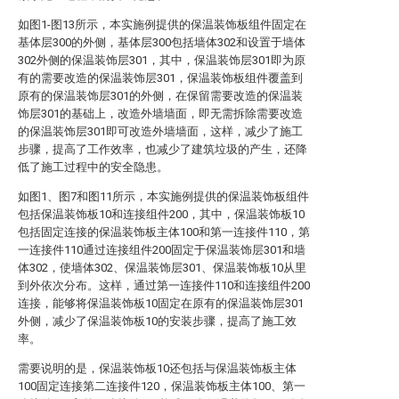
如图1-图13所示，本实施例提供的保温装饰板组件固定在
基体层300的外侧，基体层300包括墙体302和设置于墙体
302外侧的保温装饰层301，其中，保温装饰层301即为原
有的需要改造的保温装饰层301，保温装饰板组件覆盖到
原有的保温装饰层301的外侧，在保留需要改造的保温装
饰层301的基础上，改造外墙墙面，即无需拆除需要改造
的保温装饰层301即可改造外墙墙面，这样，减少了施工
步骤，提高了工作效率，也减少了建筑垃圾的产生，还降
低了施工过程中的安全隐患。
如图1、图7和图11所示，本实施例提供的保温装饰板组件
包括保温装饰板10和连接组件200，其中，保温装饰板10
包括固定连接的保温装饰板主体100和第一连接件110，第
一连接件110通过连接组件200固定于保温装饰层301和墙
体302，使墙体302、保温装饰层301、保温装饰板10从里
到外依次分布。这样，通过第一连接件110和连接组件200
连接，能够将保温装饰板10固定在原有的保温装饰层301
外侧，减少了保温装饰板10的安装步骤，提高了施工效
率。
需要说明的是，保温装饰板10还包括与保温装饰板主体
100固定连接第二连接件120，保温装饰板主体100、第一