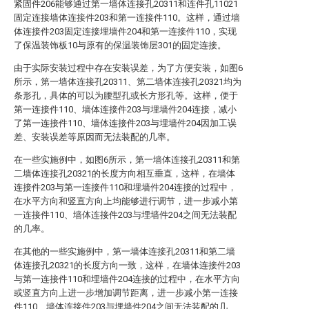
紧固件206能够通过第一墙体连接孔20311和连件孔11021
固定连接墙体连接件203和第一连接件110。这样，通过墙
体连接件203固定连接埋墙件204和第一连接件110，实现
了保温装饰板10与原有的保温装饰层301的固定连接。
由于实际安装过程中存在安装误差，为了方便安装，如图6
所示，第一墙体连接孔20311、第二墙体连接孔20321均为
条形孔，具体的可以为腰型孔或长方形孔等。这样，便于
第一连接件110、墙体连接件203与埋墙件204连接，减小
了第一连接件110、墙体连接件203与埋墙件204因加工误
差、安装误差等原因而无法装配的几率。
在一些实施例中，如图6所示，第一墙体连接孔20311和第
二墙体连接孔20321的长度方向相互垂直，这样，在墙体
连接件203与第一连接件110和埋墙件204连接的过程中，
在水平方向和竖直方向上均能够进行调节，进一步减小第
一连接件110、墙体连接件203与埋墙件204之间无法装配
的几率。
在其他的一些实施例中，第一墙体连接孔20311和第二墙
体连接孔20321的长度方向一致，这样，在墙体连接件203
与第一连接件110和埋墙件204连接的过程中，在水平方向
或竖直方向上进一步增加调节距离，进一步减小第一连接
件110、墙体连接件203与埋墙件204之间无法装配的几