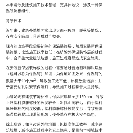
本申请涉及建筑施工技术领域，更具体地说，涉及一种保
温装饰板组件。
背景技术
近年来，建筑外墙墙面常出现大面积裂缝、脱落等情况，
存在安全隐患，且造成财产损失。
现有的改造手段需要铲除外保温装饰层，然后安装新保温
装饰板，改造施工效率较低；在铲除外保温装饰层的过程
中，会产生大量建筑垃圾，施工过程容易造成安全隐患。
在安装新保温装饰板的过程中需要通过普通塑料膨胀螺栓
（也可以称为保温钉）加固，为保证加固效果，保温钉的
2
数量大于20个/m
，导致施工效率低，热桥数量增加；由
于需要钻孔以安装保温钉，导致施工过程噪音大且持续。
为满足现有建筑节能标准，保温层厚度至少150mm，导致
上述塑料膨胀螺栓的长度较长，出挑距离较远，由于塑料
膨胀螺栓的刚度较低，塑料膨胀螺栓较易变形，导致整体
保温层较易出现滑坠现象，使外墙存在极大安全隐患。
综上所述，如何改造外墙墙面，以提高施工效率，减少建
筑垃圾，减小施工过程中的安全隐患，是目前本领域技术