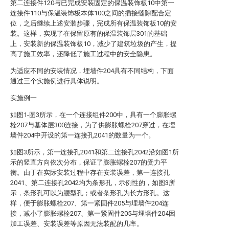
第二连接件120与已完成安装固定的保温装饰板10中第一
连接件110与保温装饰板本体100之间的插接缝隙配合定
位，之后继续上述安装步骤，完成所有保温装饰板10的安
装。这样，实现了在保留原有的保温装饰层301的基础
上，安装新的保温装饰板10，减少了建筑垃圾的产生，提
高了施工效率，还降低了施工过程中的安全隐患。
为适应不同的安装情况，埋墙件204具有不同结构，下面
通过三个实施例进行具体说明。
实施例一
如图1-图3所示，在一个连接组件200中，具有一个膨胀螺
栓207与基体层300连接，为了供膨胀螺栓207穿过，在埋
墙件204中开设的第一连接孔2041的数量为一个。
如图3所示，第一连接孔2041和第二连接孔2042沿如图1所
示的竖直方向依次分布，保证了膨胀螺栓207的受力平
衡。由于在实际安装过程中存在安装误差，第一连接孔
2041、第二连接孔2042均为条形孔，示例性的，如图3所
示，条形孔可以为腰型孔；或者条形孔为长方形孔。这
样，便于膨胀螺栓207、第一紧固件205与埋墙件204连
接，减小了膨胀螺栓207、第一紧固件205与埋墙件204因
加工误差、安装误差等原因无法装配的几率。