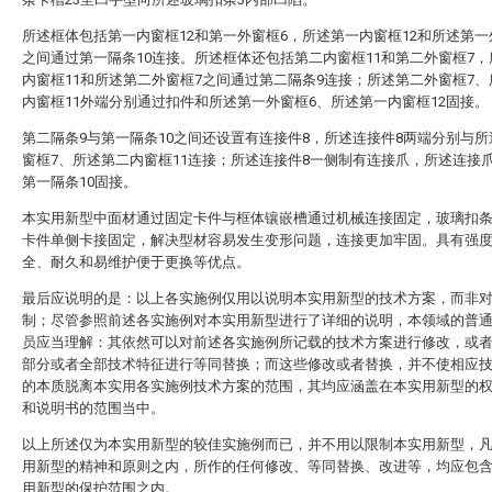
所述框体包括第一内窗框12和第一外窗框6，所述第一内窗框12和所述第一
之间通过第一隔条10连接。所述框体还包括第二内窗框11和第二外窗框7
内窗框11和所述第二外窗框7之间通过第二隔条9连接；所述第二外窗框7
内窗框11外端分别通过扣件和所述第一外窗框6、所述第一内窗框12固接。
第二隔条9与第一隔条10之间还设置有连接件8，所述连接件8两端分别与
窗框7、所述第二内窗框11连接；所述连接件8一侧制有连接爪，所述连接
第一隔条10固接。
本实用新型中面材通过固定卡件与框体镶嵌槽通过机械连接固定，玻璃扣
卡件单侧卡接固定，解决型材容易发生变形问题，连接更加牢固。具有强
全、耐久和易维护便于更换等优点。
最后应说明的是：以上各实施例仅用以说明本实用新型的技术方案，而非
制；尽管参照前述各实施例对本实用新型进行了详细的说明，本领域的普
员应当理解：其依然可以对前述各实施例所记载的技术方案进行修改，或
部分或者全部技术特征进行等同替换；而这些修改或者替换，并不使相应
的本质脱离本实用各实施例技术方案的范围，其均应涵盖在本实用新型的
和说明书的范围当中。
以上所述仅为本实用新型的较佳实施例而已，并不用以限制本实用新型，
用新型的精神和原则之内，所作的任何修改、等同替换、改进等，均应包
用新型的保护范围之内。