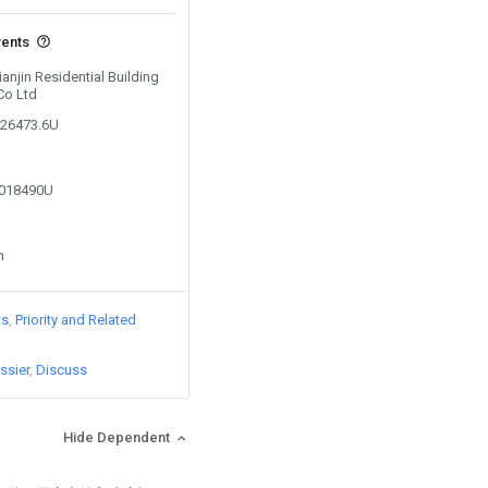
vents
ianjin Residential Building
Co Ltd
326473.6U
3018490U
n
ts
Priority and Related
ssier
Discuss
Hide Dependent