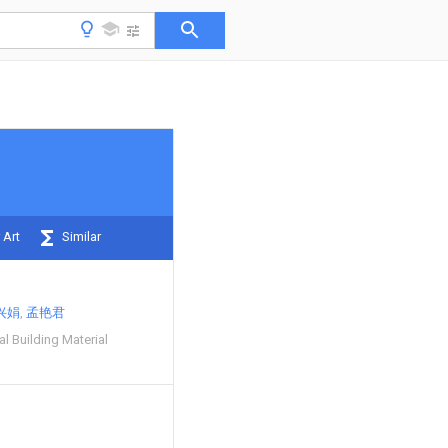
 Art
Similar
兴娟
孟艳君
al Building Material