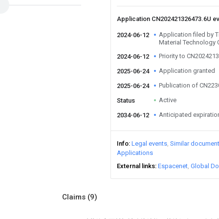
Application CN202421326473.6U e
Application filed by T
2024-06-12
Material Technology 
Priority to CN202421
2024-06-12
Application granted
2025-06-24
Publication of CN22
2025-06-24
Active
Status
Anticipated expiratio
2034-06-12
Info
Legal events
Similar documen
Applications
External links
Espacenet
Global Do
Claims
(9)