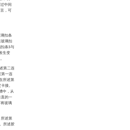
通过中间
而言，可
玻璃扣条
述玻璃扣
璃扣条3与
发生变
患。
所述第二连
述第一连
合在所述第
定卡接。
槽中，从
垂直的一
而将玻璃
。所述第
中。所述胶