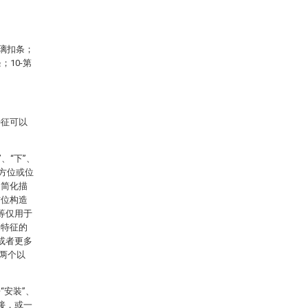
玻璃扣条；
；10-第
特征可以
、“下”、
示的方位或位
和简化描
方位构造
等仅用于
术特征的
或者更多
两个以
安装”、
接，或一