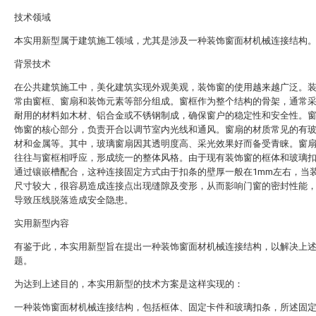
技术领域
本实用新型属于建筑施工领域，尤其是涉及一种装饰窗面材机械连接结构
背景技术
在公共建筑施工中，美化建筑实现外观美观，装饰窗的使用越来越广泛。
常由窗框、窗扇和装饰元素等部分组成。窗框作为整个结构的骨架，通常
耐用的材料如木材、铝合金或不锈钢制成，确保窗户的稳定性和安全性。
饰窗的核心部分，负责开合以调节室内光线和通风。窗扇的材质常见的有
材和金属等。其中，玻璃窗扇因其透明度高、采光效果好而备受青睐。窗
往往与窗框相呼应，形成统一的整体风格。由于现有装饰窗的框体和玻璃
通过镶嵌槽配合，这种连接固定方式由于扣条的壁厚一般在1mm左右，当
尺寸较大，很容易造成连接点出现缝隙及变形，从而影响门窗的密封性能
导致压线脱落造成安全隐患。
实用新型内容
有鉴于此，本实用新型旨在提出一种装饰窗面材机械连接结构，以解决上
题。
为达到上述目的，本实用新型的技术方案是这样实现的：
一种装饰窗面材机械连接结构，包括框体、固定卡件和玻璃扣条，所述固