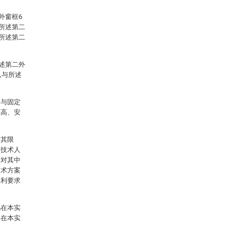
外窗框6
，所述第二
、所述第二
所述第二外
爪与所述
条与固定
度高、安
对其限
通技术人
者对其中
技术方案
权利要求
凡在本实
含在本实