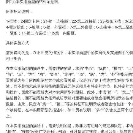
图1为本实用新型的结构示意图。
附图标记说明：
1-框体；2-固定卡件；21-第一连接部；22-第二连接部；23-胶条卡槽；3-
4-密封胶条；5-玻璃；6-第一外窗框；7-第二外窗框；8-连接件；9-第二隔条
一隔条；11-第二内窗框；12-第一内窗框。
具体实施方式
需要说明的是，在不冲突的情况下，本实用新型中的实施例及实施例中的
相互组合。
在本实用新型的描述中，需要理解的是，术语“中心”、“纵向”、“横向”、“上”
“前”、“后”、“左”、“右”、“竖直”、“水平”、“顶”、“底”、“内”、“外”等指
置关系为基于附图所示的方位或位置关系，仅是为了便于描述本实用新型
述，而不是指示或暗示所指的装置或元件必须具有特定的方位、以特定的
和操作，因此不能理解为对本实用新型的限制。此外，术语“第一”、“第二”
描述目的，而不能理解为指示或暗示相对重要性或者隐含指明所指示的技
数量。由此，限定有“第一”、“第二”等的特征可以明示或者隐含地包括一个
个该特征。在本实用新型的描述中，除非另有说明，“多个”的含义是两个或
上。
在本实用新型的描述中，需要说明的是，除非另有明确的规定和限定，术语“
“相连”、“连接”应做广义理解，例如，可以是固定连接，也可以是可拆卸连