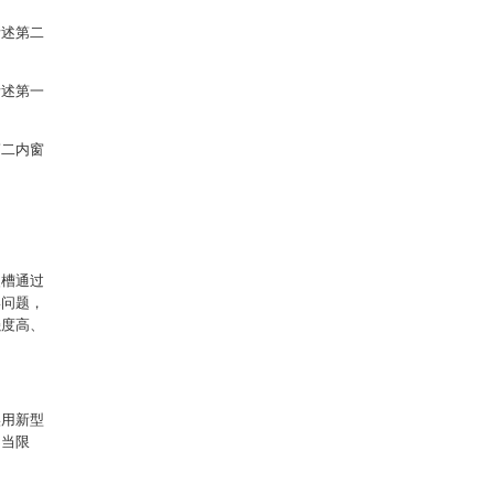
所述第二
所述第一
第二内窗
嵌槽通过
形问题，
强度高、
实用新型
不当限