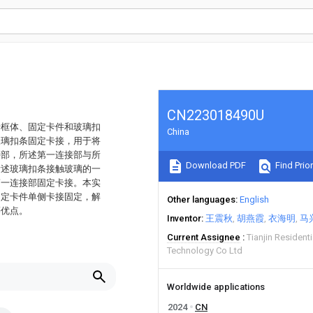
CN223018490U
括框体、固定卡件和玻璃扣
China
玻璃扣条固定卡接，用于将
接部，所述第一连接部与所
Download PDF
Find Prior
所述玻璃扣条接触玻璃的一
第一连接部固定卡接。本实
固定卡件单侧卡接固定，解
Other languages
English
等优点。
Inventor
王震秋
胡燕霞
衣海明
马
Current Assignee
Tianjin Residenti
Technology Co Ltd
Worldwide applications
2024
CN