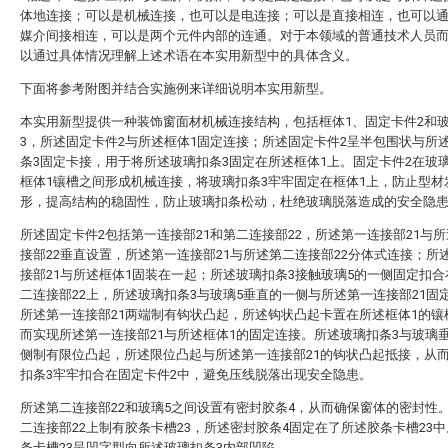
体地连接；可以是机械连接，也可以是电连接；可以是直接相连，也可以
媒介间接相连，可以是两个元件内部的连通。对于本领域的普通技术人员
以通过具体情况理解上述术语在本实用新型中的具体含义。
下面将参考附图并结合实施例来详细说明本实用新型。
本实用新型提供一种装饰窗面材机械连接结构，包括框体1、固定卡件2和
3，所述固定卡件2与所述框体1固定连接；所述固定卡件2呈半包围状与所
条3固定卡接，用于将所述玻璃扣条3固定在所述框体1上。固定卡件2在玻
框体1镶槽之间形成机械连接，将玻璃扣条3牢牢固定在框体1上，防止型材
形，提高结构的稳固性，防止玻璃扣条松动，杜绝玻璃脱落造成的安全隐
所述固定卡件2包括第一连接部21和第二连接部22，所述第一连接部21与
接部22垂直设置，所述第一连接部21与所述第二连接部22分体式连接；所
接部21与所述框体1固装在一起；所述玻璃扣条3接触玻璃5的一侧固定扣
二连接部22上，所述玻璃扣条3与玻璃5垂直的一侧与所述第一连接部21固
所述第一连接部21两端制有钩状凸起，所述钩状凸起卡置在所述框体1的镶
而实现所述第一连接部21与所述框体1的固定连接。所述玻璃扣条3与玻璃
侧制有限位凸起，所述限位凸起与所述第一连接部21的钩状凸起抵接，从
扣条3牢牢扣合在固定卡件2中，避免压线脱落出现安全隐患。
所述第二连接部22和玻璃5之间设置有密封胶条4，从而确保窗体的密封性
二连接部22上制有胶条卡槽23，所述密封胶条4固定在了所述胶条卡槽23
条卡槽23呈凹字型向所述玻璃扣条3内部凹陷。