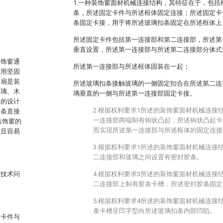
1.一种装饰窗面材机械连接结构，其特征在于，包
条，所述固定卡件与所述框体固定连接；所述固定卡
条固定卡接，用于将所述玻璃扣条固定在所述框体上
。
所述固定卡件包括第一连接部和第二连接部，所述第
垂直设置，所述第一连接部与所述第二连接部分体式
装饰窗通
所述第一连接部与所述框体固装在一起；
采用坚固
窗扇是装
所述玻璃扣条接触玻璃的一侧固定扣合在所述第二连
玻璃、木
璃垂直的一侧与所述第一连接部固定卡接。
扇的设计
2.根据权利要求1所述的装饰窗面材机械连接
扣条直接
一连接部两端制有钩状凸起，所述钩状凸起卡
装饰窗的
而实现所述第一连接部与所述框体的固定连接
，且容易
3.根据权利要求1所述的装饰窗面材机械连接
二连接部和玻璃之间设置有密封胶条。
述技术问
4.根据权利要求3所述的装饰窗面材机械连接
二连接部上制有胶条卡槽，所述密封胶条固定
5.根据权利要求4所述的装饰窗面材机械连接
条卡槽呈凹字型向所述玻璃扣条内部凹陷。
定卡件与