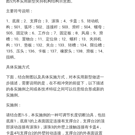
图5为本实用新型夹持机构结构示意图。
主要符号说明：
1、底座；2、支撑台；3、滚珠；4、卡盖；5、转动机
构；501、弧环；502、连接杆；503、滑杆；504、螺母；
505、固定块；6、工作台；7、固定板；8、风扇；9、滑
槽；10、置物台；11、定位块；12、螺杆；13、夹持机
构；131、垫板；132、夹台；133、转槽；134、限位槽；
135、压头；136、卡板；137、橡胶头；138、滑板；14、
扭柄。
具体实施方式
下面，结合附图以及具体实施方式，对本实用新型做进一
步描述，需要说明的是，在不相冲突的前提下，以下描述
的各实施例之间或各技术特征之间可以任意组合形成新的
实施例。
实施例：
请结合图1-5，本实施例的一种可调节长度切断治具，包括
底座1，底座1的上表面固定连接有支撑台2，支撑台2的顶
部滚动连接有滚珠3，滚珠3的外壁上接触连接有卡盖4，
卡盖4与支撑台2的外壁转动连接，支撑台2的外表面设置