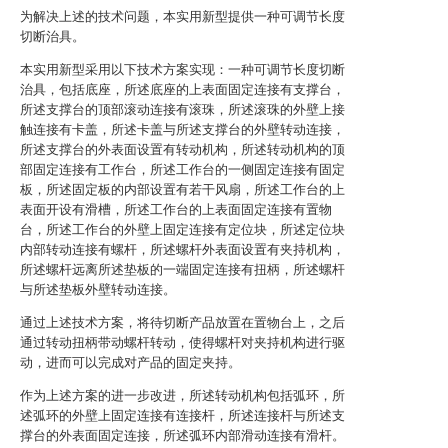
为解决上述的技术问题，本实用新型提供一种可调节长度
切断治具。
本实用新型采用以下技术方案实现：一种可调节长度切断
治具，包括底座，所述底座的上表面固定连接有支撑台，
所述支撑台的顶部滚动连接有滚珠，所述滚珠的外壁上接
触连接有卡盖，所述卡盖与所述支撑台的外壁转动连接，
所述支撑台的外表面设置有转动机构，所述转动机构的顶
部固定连接有工作台，所述工作台的一侧固定连接有固定
板，所述固定板的内部设置有若干风扇，所述工作台的上
表面开设有滑槽，所述工作台的上表面固定连接有置物
台，所述工作台的外壁上固定连接有定位块，所述定位块
内部转动连接有螺杆，所述螺杆外表面设置有夹持机构，
所述螺杆远离所述垫板的一端固定连接有扭柄，所述螺杆
与所述垫板外壁转动连接。
通过上述技术方案，将待切断产品放置在置物台上，之后
通过转动扭柄带动螺杆转动，使得螺杆对夹持机构进行驱
动，进而可以完成对产品的固定夹持。
作为上述方案的进一步改进，所述转动机构包括弧环，所
述弧环的外壁上固定连接有连接杆，所述连接杆与所述支
撑台的外表面固定连接，所述弧环内部滑动连接有滑杆。