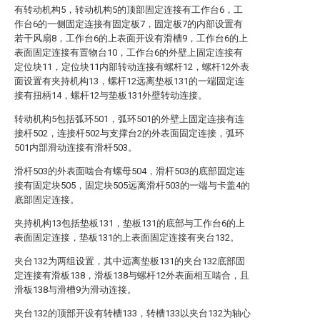
有转动机构5，转动机构5的顶部固定连接有工作台6，工
作台6的一侧固定连接有固定板7，固定板7的内部设置有
若干风扇8，工作台6的上表面开设有滑槽9，工作台6的上
表面固定连接有置物台10，工作台6的外壁上固定连接有
定位块11，定位块11内部转动连接有螺杆12，螺杆12外表
面设置有夹持机构13，螺杆12远离垫板131的一端固定连
接有扭柄14，螺杆12与垫板131外壁转动连接。
转动机构5包括弧环501，弧环501的外壁上固定连接有连
接杆502，连接杆502与支撑台2的外表面固定连接，弧环
501内部滑动连接有滑杆503。
滑杆503的外表面啮合有螺母504，滑杆503的底部固定连
接有固定块505，固定块505远离滑杆503的一端与卡盖4的
底部固定连接。
夹持机构13包括垫板131，垫板131的底部与工作台6的上
表面固定连接，垫板131的上表面固定连接有夹台132。
夹台132为两组设置，其中远离垫板131的夹台132底部固
定连接有滑板138，滑板138与螺杆12外表面相互啮合，且
滑板138与滑槽9为滑动连接。
夹台132的顶部开设有转槽133，转槽133以夹台132为轴心