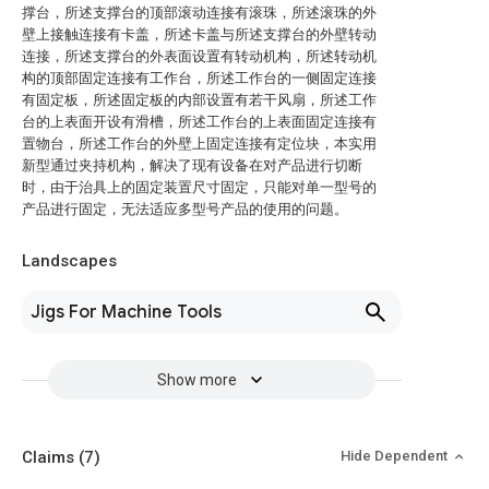
撑台，所述支撑台的顶部滚动连接有滚珠，所述滚珠的外
壁上接触连接有卡盖，所述卡盖与所述支撑台的外壁转动
连接，所述支撑台的外表面设置有转动机构，所述转动机
构的顶部固定连接有工作台，所述工作台的一侧固定连接
有固定板，所述固定板的内部设置有若干风扇，所述工作
台的上表面开设有滑槽，所述工作台的上表面固定连接有
置物台，所述工作台的外壁上固定连接有定位块，本实用
新型通过夹持机构，解决了现有设备在对产品进行切断
时，由于治具上的固定装置尺寸固定，只能对单一型号的
产品进行固定，无法适应多型号产品的使用的问题。
Landscapes
Jigs For Machine Tools
Show more
Claims
(7)
Hide Dependent