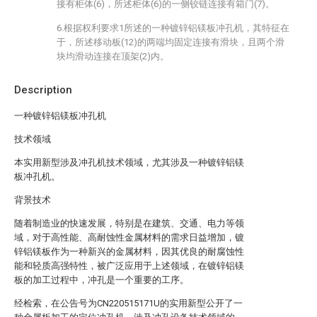
接有柜体(6)，所述柜体(6)的一侧铰链连接有箱门(7)。
6.根据权利要求1所述的一种镀锌铝镁板冲孔机，其特征在
于，所述移动板(12)的两端均固定连接有滑块，且两个滑
块均滑动连接在顶架(2)内。
Description
一种镀锌铝镁板冲孔机
技术领域
本实用新型涉及冲孔机技术领域，尤其涉及一种镀锌铝镁
板冲孔机。
背景技术
随着制造业的快速发展，特别是在建筑、交通、电力等领
域，对于高性能、高耐蚀性金属材料的需求日益增加，镀
锌铝镁板作为一种新兴的金属材料，因其优良的耐腐蚀性
能和轻质高强特性，被广泛应用于上述领域，在镀锌铝镁
板的加工过程中，冲孔是一个重要的工序。
经检索，在公告号为CN220515171U的实用新型公开了一