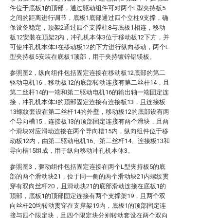
件位于底板1的顶部，通过驱动组件可对两个L型夹持板5
之间的距离进行调节，底板1底部通过四个立柱9支撑，确
保设备稳定，顶架2通过四个支撑柱8与底板1相连，移动
板12安装在顶架2内，冲孔机本体3位于移动板12下方，并
可使冲孔机本体3在移动板12的下方进行纵向移动，两个L
型夹持板5安装在底板1顶部，用于夹持镀锌铝镁板。
参照图2，纵向组件包括固定连接在移动板12底部的第二
驱动电机16，移动板12的底部转动连接有第二丝杆14，且
第二丝杆14的一端和第二驱动电机16的输出轴一端固定连
接，冲孔机本体3的顶部固定连接有连接板13，且连接板
13螺纹套设在第二丝杆14的外壁，移动板12的底部设有两
个导向槽15，连接板13的顶部固定连接有两个滑块，且两
个滑块对应滑动连接在两个导向槽15内，纵向组件位于移
动板12内，由第二驱动电机16、第二丝杆14、连接板13和
导向槽15组成，用于纵向移动冲孔机本体3。
参照图3，驱动组件包括固定连接在两个L型夹持板5的底
部的两个滑动块21，位于同一侧的两个滑动块21内螺纹贯
穿有双向丝杆20，且滑动块21的底部滑动连接在底板1的
顶部，底板1的顶部固定连接有两个支撑架19，且两个双
向丝杆20均转动贯穿在支撑架19内，底板1的顶部固定连
接与四个限定块，且四个限定块分别转动套设在两个双向