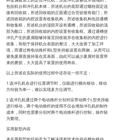
种金属板加工的定位冲孔机，涉及冲孔设备技术领域的，
包括机台和冲孔机本体，所述机台的底部通过螺栓固定连
接有回收箱，所述回收箱的正面通过合页铰接有箱门，所
述回收箱的内腔设置有收集机构，所述收集机构包括通槽
和收集框，所述机台的顶部开设有通槽，所述回收箱的顶
部为敞口，所述回收箱的内腔设置有收集框。通过通槽使
冲孔产生的废屑能够掉落至回收箱并在收集框的内腔进行
收集，有助于保持机台表面的整洁，大大改善了加工环
境，而通过将电动推杆和L型夹持板设置在两侧，从而可以
避免废屑直接掉落在其表面，由此可以减少废屑对装置带
来的磨损，大大提高了装置的使用寿命。
以上所述在实际的使用过程中还存在一些不足：
1.该冲孔机在进行位置调节时，仅能进行横向移动，移动
方向较为单一，难以实现多方位调节。
2.该冲孔机通过两个电动推杆分别对应带动两个L型夹持板
进行移动，两个电动推杆的使用不仅会增加冲孔机的制作
成本，同时也需要分别对两个电动推杆进行控制，操作较
为繁琐。
实用新型内容
本实用新型的目的是为了解决现有技术中存在横向移动，