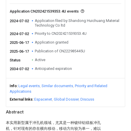
Application CN202421539353.4U events
Application filed by Shandong Huichuang Material
2024-07-02
Technology Co ltd
Priority to CN202421539353.4U
2024-07-02
Application granted
2025-06-17
Publication of CN222985445U
2025-06-17
Active
Status
Anticipated expiration
2034-07-02
Info
Legal events
Similar documents
Priority and Related
Applications
External links
Espacenet
Global Dossier
Discuss
Abstract
本实用新型属于冲孔机领域，尤其是一种镀锌铝镁板冲孔
机，针对现有的存在横向移动，移动方向较为单一，难以