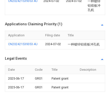
CN202421539353.4U
2024-07-02
2024-07-02
一种镀锌
铝镁板冲
孔机
Applications Claiming Priority (1)
Application
Filing date
Title
CN202421539353.4U
2024-07-02
一种镀锌铝镁板冲孔机
Legal Events
Date
Code
Title
Description
2025-06-17
GR01
Patent grant
2025-06-17
GR01
Patent grant