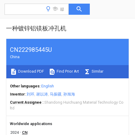
一种镀锌铝镁板冲孔机
CN222985445U
China
Download PDF
Find Prior Art
Similar
Other languages
English
Inventor
刘环
谢以涛
马振疆
孙旭海
Current Assignee
Shandong Huichuang Material Technology Co
ltd
Worldwide applications
2024
CN