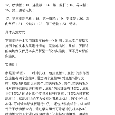
12、移动板；13、连接板；14、第二丝杆；15、导向槽；
16、第二驱动电机；
17、第三驱动电机；18、第一链轮；19、支撑架；20、双
向丝杆；21、滑动块；22、第二链轮；23、链条。
具体实施方式
下面将结合本实用新型实施例中的附图，对本实用新型实
施例中的技术方案进行清楚、完整地描述，显然，所描述
的实施例仅仅是本实用新型一部分实施例，而不是全部的
实施例。
实施例1
参照图1和图2，一种冲孔机，包括底板1，底板1的底部固
定连接有四个立柱9，通过四个立柱9可对底板1进行支
撑，底板1的顶部设有两个L型夹持板5，两个L型夹持板5
可对镀锌铝镁板进行夹持，底板1的顶部设有顶架2，底板
1和顶架2之间通过四个支撑柱8进行支撑，顶架2内设有移
动板12，移动板12的下方设有冲孔机本体3，通过冲孔机
本体3可对镀锌铝镁板进行冲孔；还包括纵向组件，纵向组
件位于移动板12内，通过纵向组件可带动冲孔机本体3在
移动板12的下方进行纵向移动；还包括驱动组件，驱动组