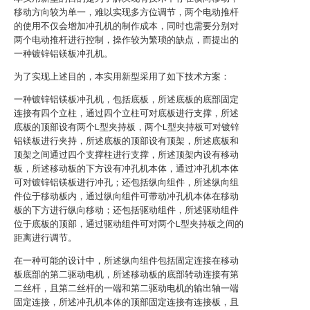
移动方向较为单一，难以实现多方位调节，两个电动推杆
的使用不仅会增加冲孔机的制作成本，同时也需要分别对
两个电动推杆进行控制，操作较为繁琐的缺点，而提出的
一种镀锌铝镁板冲孔机。
为了实现上述目的，本实用新型采用了如下技术方案：
一种镀锌铝镁板冲孔机，包括底板，所述底板的底部固定
连接有四个立柱，通过四个立柱可对底板进行支撑，所述
底板的顶部设有两个L型夹持板，两个L型夹持板可对镀锌
铝镁板进行夹持，所述底板的顶部设有顶架，所述底板和
顶架之间通过四个支撑柱进行支撑，所述顶架内设有移动
板，所述移动板的下方设有冲孔机本体，通过冲孔机本体
可对镀锌铝镁板进行冲孔；还包括纵向组件，所述纵向组
件位于移动板内，通过纵向组件可带动冲孔机本体在移动
板的下方进行纵向移动；还包括驱动组件，所述驱动组件
位于底板的顶部，通过驱动组件可对两个L型夹持板之间的
距离进行调节。
在一种可能的设计中，所述纵向组件包括固定连接在移动
板底部的第二驱动电机，所述移动板的底部转动连接有第
二丝杆，且第二丝杆的一端和第二驱动电机的输出轴一端
固定连接，所述冲孔机本体的顶部固定连接有连接板，且