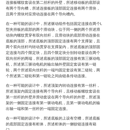
连接板螺纹套设在第二丝杆的外壁，所述移动板的底部设
有两个导向槽，所述连接板的顶部固定连接有两个滑块，
且两个滑块对应滑动连接在两个导向槽内。
在一种可能的设计中，所述驱动组件包括固定连接在两个L
型夹持板的底部的两个滑动块，位于同一侧的两个所述滑
动块内螺纹贯穿有双向丝杆，且滑动块的底部滑动连接在
底板的顶部，所述底板的顶部固定连接有两个支撑架，且
两个双向丝杆均转动贯穿在支撑架内，所述底板的顶部固
定连接与四个限定块，且四个限定块分别转动套设在两个
双向丝杆的两端，所述底板的顶部固定连接有第三驱动电
机，所述第三驱动电机的输出轴外壁固定套设有第一链
轮，两个所述双向丝杆的一端均固定套设有第二链轮，两
个所述第二链轮和第一链轮之间由链条传动连接。
在一种可能的设计中，所述顶架内转动连接有第一丝杆，
所述顶架内固定连接有两个导向杆，且移动板螺纹套设在
第一丝杆的外壁并滑动套设在两个导向杆的外壁，所述顶
架的一侧固定连接有第一驱动电机，且第一驱动电机的输
出轴一端和第一丝杆的一端固定连接。
在一种可能的设计中，所述底板的上设有空槽，所述底板
的底部固定连接有柜体，所述柜体的一侧铰链连接有箱
门。