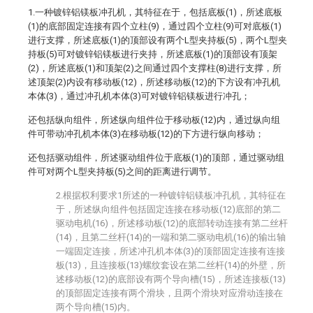
1.一种镀锌铝镁板冲孔机，其特征在于，包括底板(1)，所述底板
(1)的底部固定连接有四个立柱(9)，通过四个立柱(9)可对底板(1)
进行支撑，所述底板(1)的顶部设有两个L型夹持板(5)，两个L型夹
持板(5)可对镀锌铝镁板进行夹持，所述底板(1)的顶部设有顶架
(2)，所述底板(1)和顶架(2)之间通过四个支撑柱(8)进行支撑，所
述顶架(2)内设有移动板(12)，所述移动板(12)的下方设有冲孔机
本体(3)，通过冲孔机本体(3)可对镀锌铝镁板进行冲孔；
还包括纵向组件，所述纵向组件位于移动板(12)内，通过纵向组
件可带动冲孔机本体(3)在移动板(12)的下方进行纵向移动；
还包括驱动组件，所述驱动组件位于底板(1)的顶部，通过驱动组
件可对两个L型夹持板(5)之间的距离进行调节。
2.根据权利要求1所述的一种镀锌铝镁板冲孔机，其特征在
于，所述纵向组件包括固定连接在移动板(12)底部的第二
驱动电机(16)，所述移动板(12)的底部转动连接有第二丝杆
(14)，且第二丝杆(14)的一端和第二驱动电机(16)的输出轴
一端固定连接，所述冲孔机本体(3)的顶部固定连接有连接
板(13)，且连接板(13)螺纹套设在第二丝杆(14)的外壁，所
述移动板(12)的底部设有两个导向槽(15)，所述连接板(13)
的顶部固定连接有两个滑块，且两个滑块对应滑动连接在
两个导向槽(15)内。