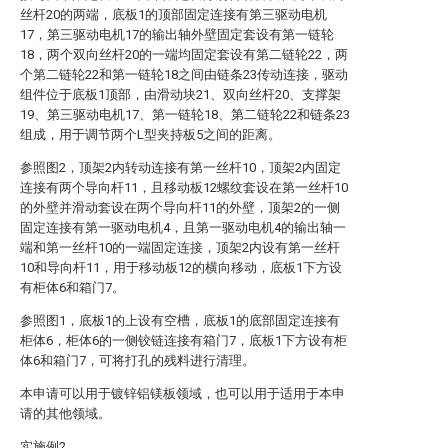
丝杆20的两端，底板1的顶部固定连接有第三驱动电机
17，第三驱动电机17的输出轴外壁固定套设有第一链轮
18，两个双向丝杆20的一端均固定套设有第二链轮22，两
个第二链轮22和第一链轮18之间由链条23传动连接，驱动
组件位于底板1顶部，由滑动块21、双向丝杆20、支撑架
19、第三驱动电机17、第一链轮18、第二链轮22和链条23
组成，用于调节两个L型夹持板5之间的距离。
参照图2，顶架2内转动连接有第一丝杆10，顶架2内固定
连接有两个导向杆11，且移动板12螺纹套设在第一丝杆10
的外壁并滑动套设在两个导向杆11的外壁，顶架2的一侧
固定连接有第一驱动电机4，且第一驱动电机4的输出轴一
端和第一丝杆10的一端固定连接，顶架2内设有第一丝杆
10和导向杆11，用于移动板12的横向移动，底板1下方设
有柜体6和箱门7。
参照图1，底板1的上设有空槽，底板1的底部固定连接有
柜体6，柜体6的一侧铰链连接有箱门7，底板1下方设有柜
体6和箱门7，可将打孔的残料进行清理。
本申请可以用于镀锌铝镁板领域，也可以用于适用于本申
请的其他领域。
实施例2