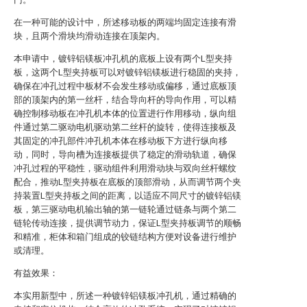
在一种可能的设计中，所述移动板的两端均固定连接有滑
块，且两个滑块均滑动连接在顶架内。
本申请中，镀锌铝镁板冲孔机的底板上设有两个L型夹持
板，这两个L型夹持板可以对镀锌铝镁板进行稳固的夹持，
确保在冲孔过程中板材不会发生移动或偏移，通过底板顶
部的顶架内的第一丝杆，结合导向杆的导向作用，可以精
确控制移动板在冲孔机本体的位置进行作用移动，纵向组
件通过第二驱动电机驱动第二丝杆的旋转，使得连接板及
其固定的冲孔部件冲孔机本体在移动板下方进行纵向移
动，同时，导向槽为连接板提供了稳定的滑动轨道，确保
冲孔过程的平稳性，驱动组件利用滑动块与双向丝杆螺纹
配合，推动L型夹持板在底板的顶部滑动，从而调节两个夹
持装置L型夹持板之间的距离，以适应不同尺寸的镀锌铝镁
板，第三驱动电机输出轴的第一链轮通过链条与两个第二
链轮传动连接，提供调节动力，保证L型夹持板调节的顺畅
和精准，柜体和箱门组成的铰链结构方便对设备进行维护
或清理。
有益效果：
本实用新型中，所述一种镀锌铝镁板冲孔机，通过精确的