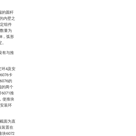
端的圆杆
1的内壁之
固定组件
有数量为
78，弧形
定。
开设有与推
定环4及安
076卡
076的
端的两个
6071推
动，使推块
免安装环
直截面为直
该装置在
块6072