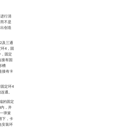
案进行清
，而不是
做出创造
2及三通
定环4，固
中，固定
连接有固
形槽
定连接有卡
固定环4
槽连通。
一端的固定
4内，并
第一弹簧
作用下，卡
免安装环