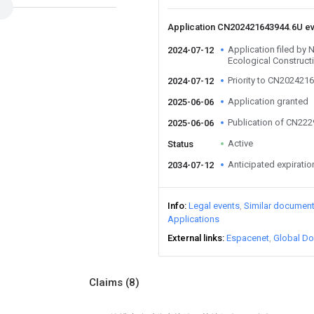
Application CN202421643944.6U e
Application filed by
2024-07-12
Ecological Constructi
Priority to CN202421
2024-07-12
Application granted
2025-06-06
Publication of CN22
2025-06-06
Active
Status
Anticipated expiratio
2034-07-12
Info
Legal events
Similar documen
Applications
External links
Espacenet
Global Do
Claims
(8)