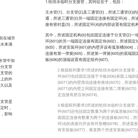
1.给排水临时分支接管，其特征在于，包括：
主水管(1)、分支管(2)及三通管(3)，所述三通管(3)
通，所述三通管(3)另一端固定连接有固定环(4)，所
接有密封盖(5)，所述固定环(4)的内部设置有固定机构
其中，所述固定机构(6)包括固定连接于分支管(2)一端
前在城市
环(601)的另一端固定连接有固定块(602)，所述固定
排水来满
(603)，所述安装环(601)的内壁开设有弧形槽(604)
连接有第一弹簧(605)，所述第一弹簧(605)的底端固
板(606)的顶端设置有固定组件(607)。
主水管中加
装分支管
2.根据权利要求1所述的给排水临时分支接管
分支管的
件(607)包括固定连接于卡板(606)表面上端的
销上的外
(6071)的内壁滑动连接有推块(6072)，所述推
过久以及
(6071)的内壁之间固定连接有第二弹簧(6073
定连接有挤压块(6074)。
分支管是
3.根据权利要求2所述的给排水临时分支接管
固定时，
件(607)还包括固定数量为两个的弧形板(6075
动，影响
面固定连接有数量为两个的连接板(6076)，所
环(4)的表面均开设有环形槽(6078)，所述弧形
有安装板(6077)，垂直两个所述安装板(607