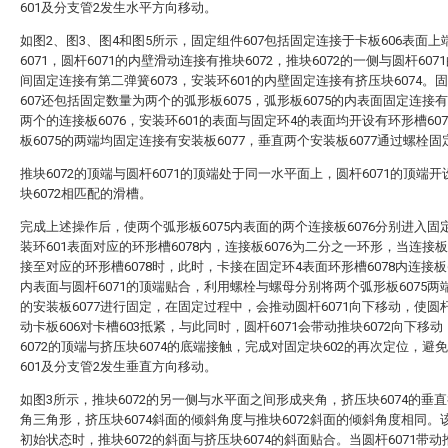
601及分支管2发生水平方向移动。
如图2、图3、图4和图5所示，固定组件607包括固定连接于卡板606表面上
6071，圆杆6071的内壁滑动连接有推块6072，推块6072的一侧与圆杆607
间固定连接有第二弹簧6073，安装环601的内壁固定连接有挤压块6074。
607还包括固定数量为两个的弧形板6075，弧形板6075的内表面固定连接
两个的连接板6076，安装环601的表面与固定环4的表面均开设有环形槽60
板6075的两端均固定连接有安装板6077，垂直两个安装板6077通过螺栓固
推块6072的顶端与圆杆6071的顶端处于同一水平面上，圆杆6071的顶端
块6072相匹配的滑槽。
完成上述操作后，使两个弧形板6075内表面的两个连接板6076分别进入固
装环601表面对应的环形槽6078内，连接板6076为二分之一环形，当连接板6
接至对应的环形槽6078时，此时，卡接在固定环4表面环形槽6078内连接板6
内表面与圆杆6071的顶端贴合，利用螺栓与螺母分别将两个弧形板6075两
的安装板6077进行固定，在固定过程中，会推动圆杆6071向下移动，使圆杆
动卡板606对卡槽603抵紧，与此同时，圆杆6071会带动推块6072向下移
6072的顶端与挤压块6074的底端接触，完成对固定块602的再次定位，避
601及分支管2发生垂直方向移动。
如图3所示，推块6072的另一侧与水平面之间形成夹角，挤压块6074的垂
角三角形，挤压块6074斜面的倾斜角度与推块6072斜面的倾斜角度相同。
初始状态时，推块6072的斜面与挤压块6074的斜面贴合。当圆杆6071带动推