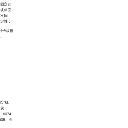
行固定的
压块斜面
再次固
稳定性；
对卡板抵
性。
固定机
弹簧；
；6074、
608、圆