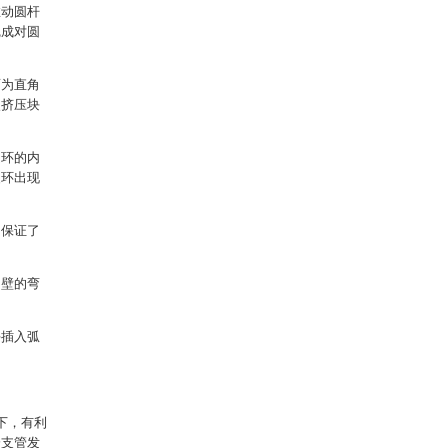
推动圆杆
完成对圆
面为直角
使挤压块
定环的内
装环出现
。保证了
内壁的弯
块插入弧
下，有利
分支管发