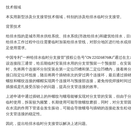
技术领域
本实用新型涉及分支接管技术领域，特别的涉及给排水临时分支接管。
背景技术
给排水指的是城市用水供给系统、排水系统(市政给排水)和建筑给排水，目
给排水工作过程中往往需要临时加装给排水管线，对部分地区进行给水或
足使用需求。
中国专利“一种给排水临时分支接管”授权公告号“CN 220268768U”通过在
设连接段三通管，给后期临时安装排水用的分支管预留一个预接部，在安
时，先将两个连接环分别安装在第一定位凹槽和第二定位凹槽内，接着将
接口段定位环抵接，随后将两个插销依次的穿过两个连接环，最后通过插
螺纹和螺纹连接的螺帽实现两个连接环与预接部连接，避免传统焊接时间
插接或是扎接受压较小的问题，提高分支管连接的效率。
上述申请中通过插销上的外螺纹与螺母能够实现对分支管的安装，但由于
临时使用，拆装较为频繁，长期使用可能导致螺纹磨损，同时，对分支管
在水流的作用下管道会发生振动，可能会导致螺母与插销的连接处发生松
分支管连接的稳定性。
因此，提出给排水临时分支接管以解决上述问题。