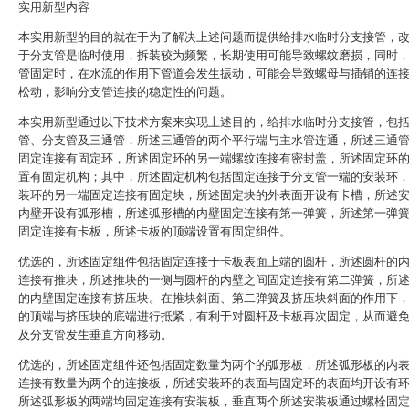
实用新型内容
本实用新型的目的就在于为了解决上述问题而提供给排水临时分支接管，
于分支管是临时使用，拆装较为频繁，长期使用可能导致螺纹磨损，同时
管固定时，在水流的作用下管道会发生振动，可能会导致螺母与插销的连
松动，影响分支管连接的稳定性的问题。
本实用新型通过以下技术方案来实现上述目的，给排水临时分支接管，包
管、分支管及三通管，所述三通管的两个平行端与主水管连通，所述三通
固定连接有固定环，所述固定环的另一端螺纹连接有密封盖，所述固定环
置有固定机构；其中，所述固定机构包括固定连接于分支管一端的安装环
装环的另一端固定连接有固定块，所述固定块的外表面开设有卡槽，所述
内壁开设有弧形槽，所述弧形槽的内壁固定连接有第一弹簧，所述第一弹
固定连接有卡板，所述卡板的顶端设置有固定组件。
优选的，所述固定组件包括固定连接于卡板表面上端的圆杆，所述圆杆的
连接有推块，所述推块的一侧与圆杆的内壁之间固定连接有第二弹簧，所
的内壁固定连接有挤压块。在推块斜面、第二弹簧及挤压块斜面的作用下
的顶端与挤压块的底端进行抵紧，有利于对圆杆及卡板再次固定，从而避
及分支管发生垂直方向移动。
优选的，所述固定组件还包括固定数量为两个的弧形板，所述弧形板的内
连接有数量为两个的连接板，所述安装环的表面与固定环的表面均开设有
所述弧形板的两端均固定连接有安装板，垂直两个所述安装板通过螺栓固