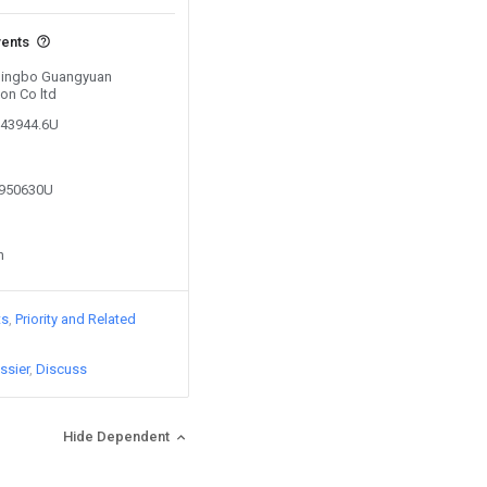
vents
 Ningbo Guangyuan
on Co ltd
643944.6U
2950630U
n
ts
Priority and Related
ssier
Discuss
Hide Dependent