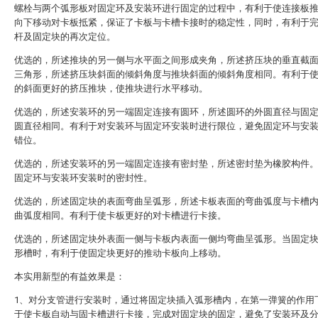
螺栓与两个弧形板对固定环及安装环进行固定的过程中，有利于使连接板
向下移动对卡板抵紧，保证了卡板与卡槽卡接时的稳定性，同时，有利于
杆及固定块的再次定位。
优选的，所述推块的另一侧与水平面之间形成夹角，所述挤压块的垂直截
三角形，所述挤压块斜面的倾斜角度与推块斜面的倾斜角度相同。有利于
的斜面更好的挤压推块，使推块进行水平移动。
优选的，所述安装环的另一端固定连接有圆环，所述圆环的外圆直径与固
圆直径相同。有利于对安装环与固定环安装时进行限位，避免固定环与安
错位。
优选的，所述安装环的另一端固定连接有密封垫，所述密封垫为橡胶构件
固定环与安装环安装时的密封性。
优选的，所述固定块的表面弯曲呈弧形，所述卡板表面的弯曲弧度与卡槽
曲弧度相同。有利于使卡板更好的对卡槽进行卡接。
优选的，所述固定块外表面一侧与卡板内表面一侧均弯曲呈弧形。当固定
形槽时，有利于使固定块更好的推动卡板向上移动。
本实用新型的有益效果是：
1、对分支管进行安装时，通过将固定块插入弧形槽内，在第一弹簧的作用
于使卡板自动与固卡槽进行卡接，完成对固定块的固定，避免了安装环及