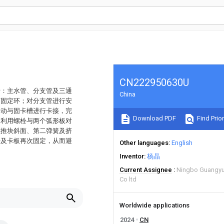
CN222950630U
括：主水管、分支管及三通
China
有固定环；对分支管进行安
自动与固卡槽进行卡接，完
Download PDF
Find Prior
，利用螺栓与两个弧形板对
在推块斜面、第二弹簧及挤
杆及卡板再次固定，从而避
Other languages
English
Inventor
杨晶
Current Assignee
Ningbo Guangyua
Co ltd
Worldwide applications
2024
CN