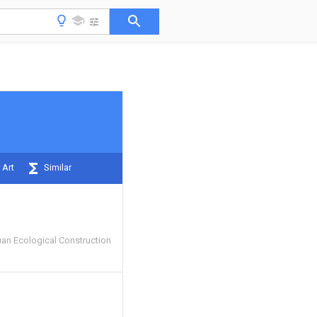
 Art
Similar
n Ecological Construction