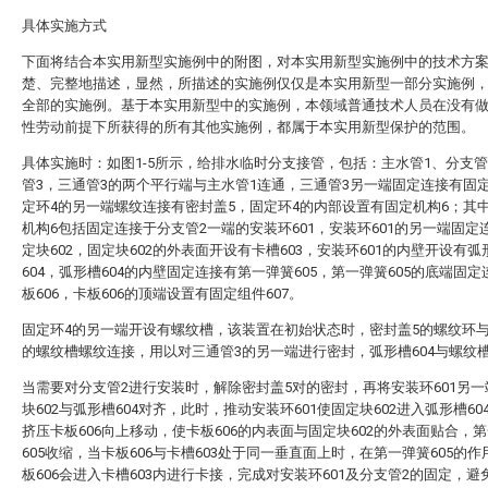
具体实施方式
下面将结合本实用新型实施例中的附图，对本实用新型实施例中的技术方
楚、完整地描述，显然，所描述的实施例仅仅是本实用新型一部分实施例
全部的实施例。基于本实用新型中的实施例，本领域普通技术人员在没有
性劳动前提下所获得的所有其他实施例，都属于本实用新型保护的范围。
具体实施时：如图1-5所示，给排水临时分支接管，包括：主水管1、分支管
管3，三通管3的两个平行端与主水管1连通，三通管3另一端固定连接有固
定环4的另一端螺纹连接有密封盖5，固定环4的内部设置有固定机构6；其
机构6包括固定连接于分支管2一端的安装环601，安装环601的另一端固定
定块602，固定块602的外表面开设有卡槽603，安装环601的内壁开设有弧
604，弧形槽604的内壁固定连接有第一弹簧605，第一弹簧605的底端固
板606，卡板606的顶端设置有固定组件607。
固定环4的另一端开设有螺纹槽，该装置在初始状态时，密封盖5的螺纹环与
的螺纹槽螺纹连接，用以对三通管3的另一端进行密封，弧形槽604与螺纹
当需要对分支管2进行安装时，解除密封盖5对的密封，再将安装环601另
块602与弧形槽604对齐，此时，推动安装环601使固定块602进入弧形槽60
挤压卡板606向上移动，使卡板606的内表面与固定块602的外表面贴合，
605收缩，当卡板606与卡槽603处于同一垂直面上时，在第一弹簧605的
板606会进入卡槽603内进行卡接，完成对安装环601及分支管2的固定，避