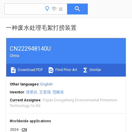
一种废水处理毛絮打捞装置
CN222948140U
China
Download PDF
Find Prior Art
Similar
Other languages
English
Inventor
张荣兵
王坚强
范晓东
Current Assignee
Fujian Dongsheng Environmental Protection
Technology Co ltd
Worldwide applications
2024
CN