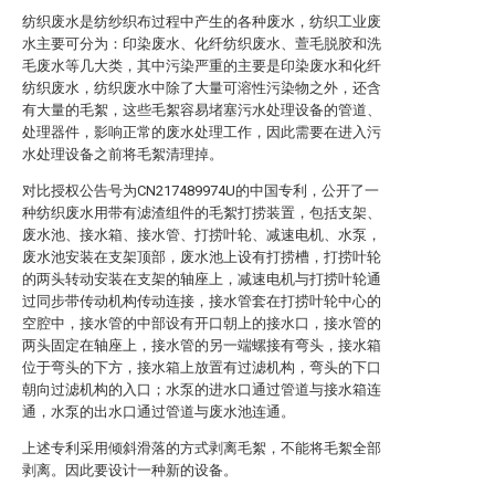
纺织废水是纺纱织布过程中产生的各种废水，纺织工业废
水主要可分为：印染废水、化纤纺织废水、萱毛脱胶和洗
毛废水等几大类，其中污染严重的主要是印染废水和化纤
纺织废水，纺织废水中除了大量可溶性污染物之外，还含
有大量的毛絮，这些毛絮容易堵塞污水处理设备的管道、
处理器件，影响正常的废水处理工作，因此需要在进入污
水处理设备之前将毛絮清理掉。
对比授权公告号为CN217489974U的中国专利，公开了一
种纺织废水用带有滤渣组件的毛絮打捞装置，包括支架、
废水池、接水箱、接水管、打捞叶轮、减速电机、水泵，
废水池安装在支架顶部，废水池上设有打捞槽，打捞叶轮
的两头转动安装在支架的轴座上，减速电机与打捞叶轮通
过同步带传动机构传动连接，接水管套在打捞叶轮中心的
空腔中，接水管的中部设有开口朝上的接水口，接水管的
两头固定在轴座上，接水管的另一端螺接有弯头，接水箱
位于弯头的下方，接水箱上放置有过滤机构，弯头的下口
朝向过滤机构的入口；水泵的进水口通过管道与接水箱连
通，水泵的出水口通过管道与废水池连通。
上述专利采用倾斜滑落的方式剥离毛絮，不能将毛絮全部
剥离。因此要设计一种新的设备。