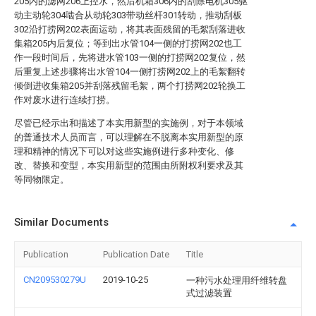
205内的滤网206上控水，然后机箱306内的刮除电机305驱
动主动轮304啮合从动轮303带动丝杆301转动，推动刮板
302沿打捞网202表面运动，将其表面残留的毛絮刮落进收
集箱205内后复位；等到出水管104一侧的打捞网202也工
作一段时间后，先将进水管103一侧的打捞网202复位，然
后重复上述步骤将出水管104一侧打捞网202上的毛絮翻转
倾倒进收集箱205并刮落残留毛絮，两个打捞网202轮换工
作对废水进行连续打捞。
尽管已经示出和描述了本实用新型的实施例，对于本领域
的普通技术人员而言，可以理解在不脱离本实用新型的原
理和精神的情况下可以对这些实施例进行多种变化、修
改、替换和变型，本实用新型的范围由所附权利要求及其
等同物限定。
Similar Documents
Publication
Publication Date
Title
CN209530279U
2019-10-25
一种污水处理用纤维转盘
式过滤装置