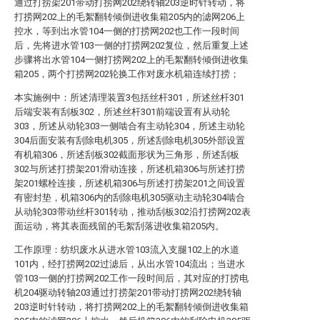
通过打捞架201带动打捞网202绕转轴203逆时针转动，将
打捞网202上的毛絮翻转倾倒进收集箱205内的滤网206上
控水，等到出水管104一侧的打捞网202也工作一段时间
后，先将进水管103一侧的打捞网202复位，然后重复上述
步骤将出水管104一侧打捞网202上的毛絮翻转倾倒进收集
箱205，两个打捞网202轮换工作对废水机箱连续打捞；
本实施例中：所述清理装置3包括丝杆301，所述丝杆301
后端安装有刮板302，所述丝杆301前端设置有从动轮
303，所述从动轮303一侧啮合有主动轮304，所述主动轮
304后面安装有刮除电机305，所述刮除电机305外部设置
有机箱306，所述刮板302截面形状为三角形，所述刮板
302与所述打捞架201滑动连接，所述机箱306与所述打捞
架201螺栓连接，所述机箱306与所述打捞架201之间设置
有密封垫，机箱306内的刮除电机305驱动主动轮304啮合
从动轮303带动丝杆301转动，推动刮板302沿打捞网202表
面运动，将其表面残留的毛絮刮落进收集箱205内。
工作原理：纺织废水从进水管103流入支腿102上的水道
101内，经打捞网202过滤后，从出水管104流出；当进水
管103一侧的打捞网202工作一段时间后，其对应的打捞电
机204驱动转轴203通过打捞架201带动打捞网202绕转轴
203逆时针转动，将打捞网202上的毛絮翻转倾倒进收集箱