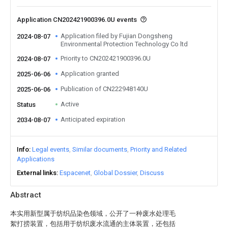
Application CN202421900396.0U events
Application filed by Fujian Dongsheng
2024-08-07
Environmental Protection Technology Co ltd
Priority to CN202421900396.0U
2024-08-07
Application granted
2025-06-06
Publication of CN222948140U
2025-06-06
Active
Status
Anticipated expiration
2034-08-07
Info
Legal events
Similar documents
Priority and Related
Applications
External links
Espacenet
Global Dossier
Discuss
Abstract
本实用新型属于纺织品染色领域，公开了一种废水处理毛
絮打捞装置，包括用于纺织废水流通的主体装置，还包括