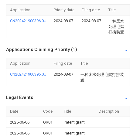
Application
Priority date
Filing date
Title
CN202421900396.0U
2024-08-07
2024-08-07
一种废水
处理毛絮
打捞装置
Applications Claiming Priority (1)
Application
Filing date
Title
CN202421900396.0U
2024-08-07
一种废水处理毛絮打捞装
置
Legal Events
Date
Code
Title
Description
2025-06-06
GR01
Patent grant
2025-06-06
GR01
Patent grant