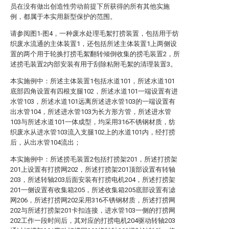
员在没有做出创造性劳动前提下所获得的所有其他实施
例，都属于本实用新型保护的范围。
请参阅图1-图4，一种废水处理毛絮打捞装置，包括用于纺
织废水流通的主体装置1，还包括所述主体装置1上两侧设
置的两个用于轮换打捞毛絮翻转倾倒收集的捞毛装置2，所
述捞毛装置2内部安装有用于刮除粘附毛絮的清理装置3。
本实施例中：所述主体装置1包括水道101，所述水道101
底部四角设置有四根支腿102，所述水道101一端设置有进
水管103，所述水道101远离所述进水管103的一端设置有
出水管104，所述进水管103为长方形方管，所述进水管
103与所述水道101一体成型，均采用316不锈钢材质，纺
织废水从进水管103流入支腿102上的水道101内，经打捞
后，从出水管104流出；
本实施例中：所述捞毛装置2包括打捞架201，所述打捞架
201上设置有打捞网202，所述打捞架201顶部设置有转轴
203，所述转轴203后面安装有打捞电机204，所述打捞架
201一侧设置有收集箱205，所述收集箱205底部设置有滤
网206，所述打捞网202采用316不锈钢材质，所述打捞网
202与所述打捞架201卡扣连接，进水管103一侧的打捞网
202工作一段时间后，其对应的打捞电机204驱动转轴203