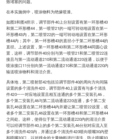
致堵塞的问题。
在本实施例中，喷涂物料为绝缘喷漆。
如图3和图4所示，调节部件40上分别设置有第一环形槽43
和第二环形槽44，第一喷管21的一端可转动地设置在第一
环形槽43内，第二喷管22的一端可转动地设置在第二环形
槽44内；其中，第一环形槽43的直径小于第二环形槽44的
直径。上述设置，第一环形槽43和第二环形槽44同圆心设
置，这样，调节部件40分别与第一喷管21和第二喷管22连
接且与第一流动通道210和第二流动通道220连通，以便于
喷涂接口11分别向第一流动通道210和第二流动通道220内
输送喷涂物料和清洁介质。
具体地，第二喷射部42包括沿调节部件40的周向方向间隔
设置的多个清洗件420，调节部件40上设置有与多个清洗
件420一一对应地设置且相互连通的多个第二安装孔46，
多个第二安装孔46与第二流动通道220连通，多个第二安
装孔46设置在第二环形槽44内并避让第二喷管22设置，或
者多个第二安装孔46设置在第一环形槽43和第二环形槽44
之间处。这样，使得位于第二流动通道220内的清洁介质
可以经调节部件40上的多个第二安装孔46分别对应流入至
多个清洗件420内，并通过多个清洗件420喷向喷嘴30内壁
和喷嘴30口，以对残余的大量物料进行清洗，防止喷嘴30