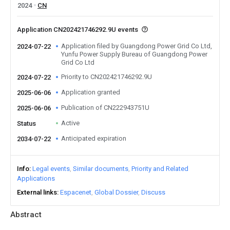
2024
CN
Application CN202421746292.9U events
Application filed by Guangdong Power Grid Co Ltd,
2024-07-22
Yunfu Power Supply Bureau of Guangdong Power
Grid Co Ltd
Priority to CN202421746292.9U
2024-07-22
Application granted
2025-06-06
Publication of CN222943751U
2025-06-06
Active
Status
Anticipated expiration
2034-07-22
Info
Legal events
Similar documents
Priority and Related
Applications
External links
Espacenet
Global Dossier
Discuss
Abstract