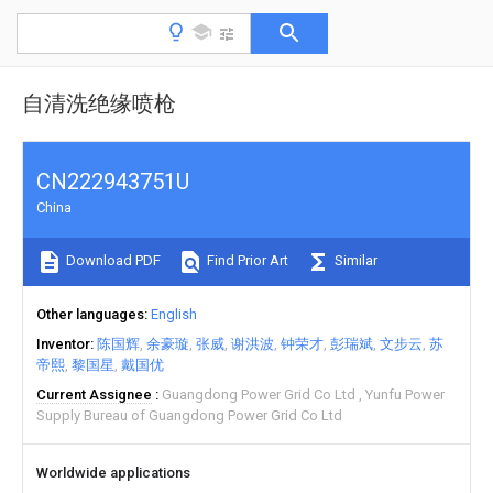
自清洗绝缘喷枪
CN222943751U
China
Download PDF
Find Prior Art
Similar
Other languages
English
Inventor
陈国辉
余豪璇
张威
谢洪波
钟荣才
彭瑞斌
文步云
苏
帝熙
黎国星
戴国优
Current Assignee
Guangdong Power Grid Co Ltd
Yunfu Power
Supply Bureau of Guangdong Power Grid Co Ltd
Worldwide applications