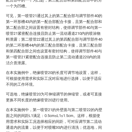
配合部中的一个为凸起，第三配合部和第四配合部中的另
一个为凹槽。
可见，第一喷管21通过其上的第二配合部与调节部件40的
第一环形槽43内的第一配合部配合卡接，且第一配合部和
第二配合部之间设置有密封结构，使得调节部件40与第一
喷管21紧密配合连接且防止第一流动通道210内的喷涂物
料泄露；第二喷管22通过其上的第四配合部与调节部件40
的第二环形槽44内的第三配合部配合卡接，且第三配合部
和第四配合部之间也设置有密封结构，使得调节部件40与
第一喷管21紧密配合连接且防止第二流动通道220内的清
洁介质泄露。
在本实施例中，绝缘喷管20的长度可调节地设置，这样，
可根据使用需求和实际工况对应地进行选择，以便于适应
不同的工作环境。
可选地，绝缘喷管20为可伸缩调节的伸缩管，或者可直接
更换不同长度的绝缘喷管20进行使用。
在本实施例中，第一喷管21的外壁面与第二喷管22的内壁
面之间的间距L1满足：0.5cm≤L1≤1.5cm。这样，根据使
用需求和实际工况选择相应的间距，可对应调节第二流动
通道内的流量，以便于对喷嘴30内进行清洗；优选地，间