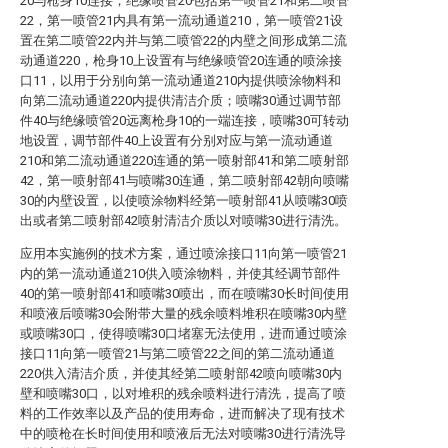
20与枪身10连接，绝缘喷管20包括第一喷管21和第二喷管
22，第一喷管21内具有第一流动通道210，第一喷管21设
置在第二喷管22内并与第二喷管22的内壁之间形成第二流
动通道220，枪身10上设置有与绝缘喷管20连通的喷涂接
口11，以用于分别向第一流动通道210内提供喷涂物料和
向第二流动通道220内提供清洁介质；喷嘴30通过调节部
件40与绝缘喷管20远离枪身10的一端连接，喷嘴30可转动
地设置，调节部件40上设置有分别对应与第一流动通道
210和第二流动通道220连通的第一喷射部41和第二喷射部
42，第一喷射部41与喷嘴30连通，第二喷射部42朝向喷嘴
30的内壁设置，以使喷涂物料经第一喷射部41从喷嘴30喷
出或者第二喷射部42喷射清洁介质以对喷嘴30进行清洗。
应用本实施例的技术方案，通过喷涂接口11向第一喷管21
内的第一流动通道210供入喷涂物料，并使其经调节部件
40的第一喷射部41和喷嘴30喷出，而在喷嘴30长时间使用
和喷液后喷嘴30会附带大量的残余喷料堆积在喷嘴30内壁
或喷嘴30口，使得喷嘴30口堵塞无法使用，进而通过喷涂
接口11向第一喷管21与第二喷管22之间的第二流动通道
220供入清洁介质，并使其经第二喷射部42喷向喷嘴30内
壁和喷嘴30口，以对堆积的残余喷料进行清洗，提高了喷
料的工作效率以及产品的使用寿命，进而解决了现有技术
中的喷枪在长时间使用和喷液后无法对喷嘴30进行清洗导