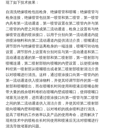
现了如下技术效果：
自清洗绝缘喷枪包括枪身、绝缘喷管和喷嘴；绝缘喷管与
枪身连接，绝缘喷管包括第一喷管和第二喷管，第一喷管
内具有第一流动通道，第一喷管设置在第二喷管内并与第
二喷管的内壁之间形成第二流动通道，枪身上设置有与绝
缘喷管连通的喷涂接口，以用于分别向第一流动通道内提
供喷涂物料和向第二流动通道内提供清洁介质；喷嘴通过
调节部件与绝缘喷管远离枪身的一端连接，喷嘴可转动地
设置，调节部件上设置有分别对应与第一流动通道和第二
流动通道连通的第一喷射部和第二喷射部，第一喷射部与
喷嘴连通，第二喷射部朝向喷嘴的内壁设置，以使喷涂物
料经第一喷射部从喷嘴喷出或者第二喷射部喷射清洁介质
以对喷嘴进行清洗。这样，通过喷涂接口向第一喷管内的
第一流动通道供入喷涂物料，并使其经调节部件的第一喷
射部和喷嘴喷出，而在喷嘴长时间使用和喷液后喷嘴会附
带大量的残余喷料堆积在喷嘴内壁或喷嘴口，使得喷嘴口
堵塞无法使用，进而通过喷涂接口向第一喷管与第二喷管
之间的第二流动通道供入清洁介质，并使其经第二喷射部
喷向喷嘴内壁和喷嘴口，以对堆积的残余喷料进行清洗，
提高了喷料的工作效率以及产品的使用寿命，进而解决了
现有技术中的喷枪在长时间使用和喷液后无法对喷嘴进行
清洗导致堵塞的问题。