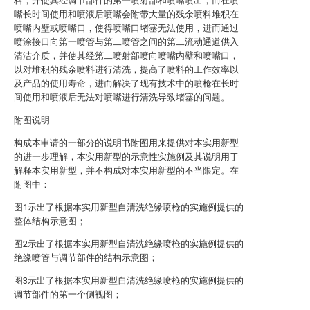
料，并使其经调节部件的第一喷射部和喷嘴喷出，而在喷
嘴长时间使用和喷液后喷嘴会附带大量的残余喷料堆积在
喷嘴内壁或喷嘴口，使得喷嘴口堵塞无法使用，进而通过
喷涂接口向第一喷管与第二喷管之间的第二流动通道供入
清洁介质，并使其经第二喷射部喷向喷嘴内壁和喷嘴口，
以对堆积的残余喷料进行清洗，提高了喷料的工作效率以
及产品的使用寿命，进而解决了现有技术中的喷枪在长时
间使用和喷液后无法对喷嘴进行清洗导致堵塞的问题。
附图说明
构成本申请的一部分的说明书附图用来提供对本实用新型
的进一步理解，本实用新型的示意性实施例及其说明用于
解释本实用新型，并不构成对本实用新型的不当限定。在
附图中：
图1示出了根据本实用新型自清洗绝缘喷枪的实施例提供的
整体结构示意图；
图2示出了根据本实用新型自清洗绝缘喷枪的实施例提供的
绝缘喷管与调节部件的结构示意图；
图3示出了根据本实用新型自清洗绝缘喷枪的实施例提供的
调节部件的第一个侧视图；