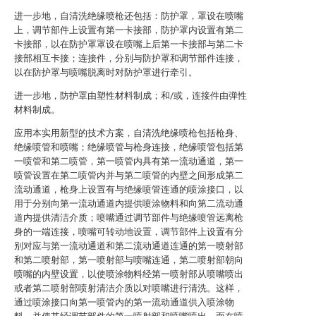
进一步地，自清洗绝缘喷枪还包括：防护罩，罩设在喷嘴
上，调节部件上设置有第一卡接部，防护罩内设置有第二
卡接部，以在防护罩罩设在喷嘴上后第一卡接部与第二卡
接部相互卡接；连接件，分别与防护罩和调节部件连接，
以在防护罩与喷嘴脱离时对防护罩进行牵引。
进一步地，防护罩由塑性材料制成；和/或，连接件由弹性
材料制成。
应用本实用新型的技术方案，自清洗绝缘喷枪包括枪身、
绝缘喷管和喷嘴；绝缘喷管与枪身连接，绝缘喷管包括第
一喷管和第二喷管，第一喷管内具有第一流动通道，第一
喷管设置在第二喷管内并与第二喷管的内壁之间形成第二
流动通道，枪身上设置有与绝缘喷管连通的喷涂接口，以
用于分别向第一流动通道内提供喷涂物料和向第二流动通
道内提供清洁介质；喷嘴通过调节部件与绝缘喷管远离枪
身的一端连接，喷嘴可转动地设置，调节部件上设置有分
别对应与第一流动通道和第二流动通道连通的第一喷射部
和第二喷射部，第一喷射部与喷嘴连通，第二喷射部朝向
喷嘴的内壁设置，以使喷涂物料经第一喷射部从喷嘴喷出
或者第二喷射部喷射清洁介质以对喷嘴进行清洗。这样，
通过喷涂接口向第一喷管内的第一流动通道供入喷涂物