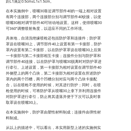
距L1满足0.5cm≤L1≤1.5cm。
在本实施例中，喷嘴30靠近调节部件40的一端上相对设置
有两个连接部，两个连接部分别与调节部件40铰接，以使
喷嘴30相对调节部件40可转动地设置。这样，使得喷嘴30
可360°调整喷射角度，以适应不同的工作环境。
具体地，自清洗绝缘喷枪还包括防护罩和连接件；防护罩
罩设在喷嘴30上，调节部件40上设置有第一卡接部，防护
罩内设置有第二卡接部，以在防护罩罩设在喷嘴30上后第
一卡接部与第二卡接部相互卡接；连接件分别与防护罩和
调节部件40连接，以在防护罩与喷嘴30脱离时对防护罩进
行牵引。上述设置，第一卡接部为相对设置在调节部件40
外侧壁上的两个凸块，第二卡接部为相对设置在所述防护
罩内的两个凹槽，两个凹槽分别对应与两个凸块卡接配
合，以在喷枪不使用的时候，对其进行防护；同时，在喷
枪使用的时候，可将防护罩从喷嘴30上拿下并利用连接件
对防护罩进行牵引，防止将其遗落并便于下次可以及时拿
取罩设在喷嘴30上。
在本实施例中，防护罩由塑性材料制成；连接件由弹性材
料制成。
从以上的描述中，可以看出，本实用新型上述的实施例实