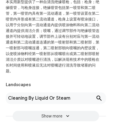
本实用新型提供了一种自清洗绝缘喷枪，包括：枪身；绝
缘喷管，与枪身连接，绝缘喷管包括第一喷管和第二喷
管，第一喷管内具有第一流动通道，第一喷管设置在第二
喷管内并形成有第二流动通道，枪身上设置有喷涂接口，
以用于分别向第一流动通道内提供喷涂物料和向第二流动
通道内提供清洁介质；喷嘴，通过调节部件与绝缘喷管连
接并可转动地设置，调节部件上设有分别对应与第一流动
通道和第二流动通道连通的第一喷射部和第二喷射部，第
一喷射部与喷嘴连通，第二喷射部朝向喷嘴的内壁设置，
以使喷涂物料经第一喷射部从喷嘴喷出或第二喷射部喷射
清洁介质以对喷嘴进行清洗，以解决现有技术中的喷枪在
长时间使用和喷液后无法对喷嘴进行清洗导致堵塞的问
题。
Landscapes
Cleaning By Liquid Or Steam
Show more