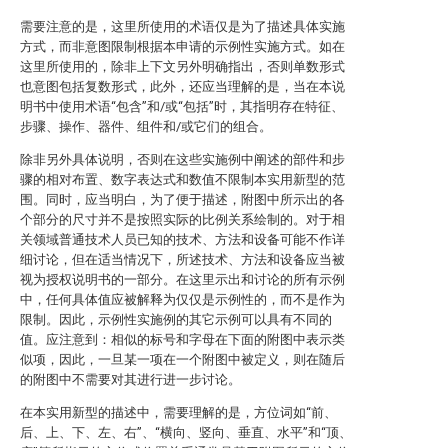
需要注意的是，这里所使用的术语仅是为了描述具体实施
方式，而非意图限制根据本申请的示例性实施方式。如在
这里所使用的，除非上下文另外明确指出，否则单数形式
也意图包括复数形式，此外，还应当理解的是，当在本说
明书中使用术语“包含”和/或“包括”时，其指明存在特征、
步骤、操作、器件、组件和/或它们的组合。
除非另外具体说明，否则在这些实施例中阐述的部件和步
骤的相对布置、数字表达式和数值不限制本实用新型的范
围。同时，应当明白，为了便于描述，附图中所示出的各
个部分的尺寸并不是按照实际的比例关系绘制的。对于相
关领域普通技术人员已知的技术、方法和设备可能不作详
细讨论，但在适当情况下，所述技术、方法和设备应当被
视为授权说明书的一部分。在这里示出和讨论的所有示例
中，任何具体值应被解释为仅仅是示例性的，而不是作为
限制。因此，示例性实施例的其它示例可以具有不同的
值。应注意到：相似的标号和字母在下面的附图中表示类
似项，因此，一旦某一项在一个附图中被定义，则在随后
的附图中不需要对其进行进一步讨论。
在本实用新型的描述中，需要理解的是，方位词如“前、
后、上、下、左、右”、“横向、竖向、垂直、水平”和“顶、