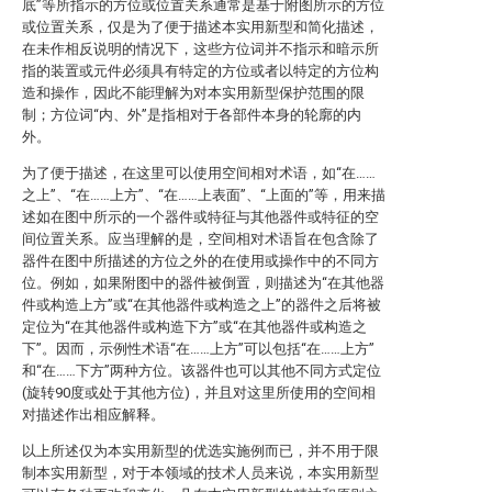
底”等所指示的方位或位置关系通常是基于附图所示的方位
或位置关系，仅是为了便于描述本实用新型和简化描述，
在未作相反说明的情况下，这些方位词并不指示和暗示所
指的装置或元件必须具有特定的方位或者以特定的方位构
造和操作，因此不能理解为对本实用新型保护范围的限
制；方位词“内、外”是指相对于各部件本身的轮廓的内
外。
为了便于描述，在这里可以使用空间相对术语，如“在……
之上”、“在……上方”、“在……上表面”、“上面的”等，用来描
述如在图中所示的一个器件或特征与其他器件或特征的空
间位置关系。应当理解的是，空间相对术语旨在包含除了
器件在图中所描述的方位之外的在使用或操作中的不同方
位。例如，如果附图中的器件被倒置，则描述为“在其他器
件或构造上方”或“在其他器件或构造之上”的器件之后将被
定位为“在其他器件或构造下方”或“在其他器件或构造之
下”。因而，示例性术语“在……上方”可以包括“在……上方”
和“在……下方”两种方位。该器件也可以其他不同方式定位
(旋转90度或处于其他方位)，并且对这里所使用的空间相
对描述作出相应解释。
以上所述仅为本实用新型的优选实施例而已，并不用于限
制本实用新型，对于本领域的技术人员来说，本实用新型