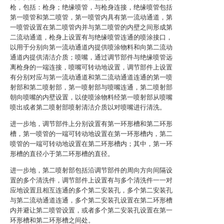
枪，包括：枪身；绝缘喷管，与枪身连接，绝缘喷管包括
第一喷管和第二喷管，第一喷管内具有第一流动通道，第
一喷管设置在第二喷管内并与第二喷管的内壁之间形成第
二流动通道，枪身上设置有与绝缘喷管连通的喷涂接口，
以用于分别向第一流动通道内提供喷涂物料和向第二流动
通道内提供清洁介质；喷嘴，通过调节部件与绝缘喷管远
离枪身的一端连接，喷嘴可转动地设置，调节部件上设置
有分别对应与第一流动通道和第二流动通道连通的第一喷
射部和第二喷射部，第一喷射部与喷嘴连通，第二喷射部
朝向喷嘴的内壁设置，以使喷涂物料经第一喷射部从喷嘴
喷出或者第二喷射部喷射清洁介质以对喷嘴进行清洗。
进一步地，调节部件上分别设置有第一环形槽和第二环形
槽，第一喷管的一端可转动地设置在第一环形槽内，第二
喷管的一端可转动地设置在第二环形槽内；其中，第一环
形槽的直径小于第二环形槽的直径。
进一步地，第二喷射部包括沿调节部件的周向方向间隔设
置的多个清洗件，调节部件上设置有与多个清洗件一一对
应地设置且相互连通的多个第二安装孔，多个第二安装孔
与第二流动通道连通，多个第二安装孔设置在第二环形槽
内并避让第二喷管设置，或者多个第二安装孔设置在第一
环形槽和第二环形槽之间处。