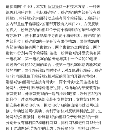
请参阅图1至图3，本实用新型提供一种技术方案：一种废
纸再利用粉碎机，包括粉碎箱1，粉碎箱1的内部开设有粉
碎腔2，粉碎腔2的内部转动连接有两个粉碎辊3，粉碎箱1
的内部且位于粉碎腔2的顶部开设有入料口23，方便废纸
的投入，粉碎腔2的内部且位于两个粉碎辊3的顶部均安装
有导板17，便于将废纸集中导向两个粉碎辊3，粉碎箱1的
内部且位于粉碎腔2的一侧开设有限位槽28，限位槽28的
内部转动连接有两个齿轮29，两个齿轮29之间啮合，两个
齿轮29分别与两个粉碎辊3连接，粉碎箱1的外壁安装有第
一电机30，第一电机30的输出端与其中一个齿轮29连接，
通过两个齿轮29之间的啮合，使第一电机30驱动齿轮29旋
转的同时，两个粉碎辊3同时转动，对废纸进行粉碎，粉碎
箱1的内部且位于粉碎腔2相对应的两侧均开设有滑槽4，
滑槽4的内部滑动连接有滑块5，两个滑块5之间连接有过
滤网6，便于对废纸碎料进行过筛，滑槽4的内部安装有伸
缩弹簧15，伸缩弹簧15的一端与滑块5连接，粉碎腔2的内
部且位于过滤网6的底部安装有支撑架31，支撑架31的顶
部安装有振动电机16，振动电机16的输出端与过滤网6连
接，带动过滤网6震动，有利于加快对废纸碎料的过筛，过
滤网6的角度倾斜，粉碎箱1的内部且位于粉碎腔2的一侧
分别开设有排料口7和进料口13，排料口7和进料口13分别
位于过滤网6和导板17的上方，粉碎箱1位于排料口7的一