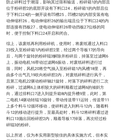
防止碎料过于潮湿，影响其过筛和输送，粉碎箱1的内部且
位于粉碎腔2的底部开设有下料口24，粉碎箱1的内部且位
于下料口24的一侧开设有凹槽25，凹槽25的内部安装有电
动伸缩杆26，电动伸缩杆26的输出端且位于下料口24的内
部连接有挡板27，使电动伸缩杆26带动挡板27位移的同
时，便于控制下料口24开启和闭合。
综上，该废纸再利用粉碎机，使用时，将废纸通过入料口
23投入至粉碎箱1内粉碎腔2里，经过两个导板17的导向
后，与两个旋转的粉碎辊3解除并粉碎后，掉落至过滤网6
上，振动电机16带动过滤网6振动，对废纸碎料进行过
筛，同时，风机20将空气抽入至粉碎箱1内风槽18里，再
由多个出气孔19吹向粉碎腔2内，对废纸碎料进行风干，
且第三电机22驱动粉碎轴21旋转，对落下的碎料进行二次
粉碎，过滤网6上体积较大的碎料顺着过滤网6的倾斜方
向，通过排料口7进入到提升箱8内提升槽9里，此时，第
二电机14驱动转辊10旋转，带动传送带11运转，传送带11
上多个料斗12循环移动，使碎料进入到料斗12内，随着料
斗12的移动进行提升，至最高处时，料斗12将碎料通过进
料口13抛出回粉碎腔2内，顺着导板17掉落，再次经过粉
碎辊3的粉碎。
以上所述，仅为本实用新型较佳的具体实施方式，但本实