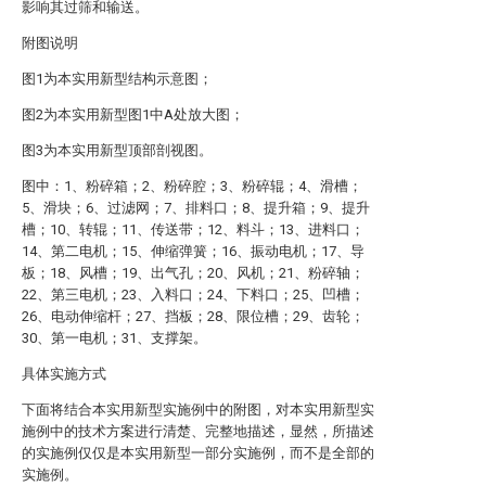
影响其过筛和输送。
附图说明
图1为本实用新型结构示意图；
图2为本实用新型图1中A处放大图；
图3为本实用新型顶部剖视图。
图中：1、粉碎箱；2、粉碎腔；3、粉碎辊；4、滑槽；
5、滑块；6、过滤网；7、排料口；8、提升箱；9、提升
槽；10、转辊；11、传送带；12、料斗；13、进料口；
14、第二电机；15、伸缩弹簧；16、振动电机；17、导
板；18、风槽；19、出气孔；20、风机；21、粉碎轴；
22、第三电机；23、入料口；24、下料口；25、凹槽；
26、电动伸缩杆；27、挡板；28、限位槽；29、齿轮；
30、第一电机；31、支撑架。
具体实施方式
下面将结合本实用新型实施例中的附图，对本实用新型实
施例中的技术方案进行清楚、完整地描述，显然，所描述
的实施例仅仅是本实用新型一部分实施例，而不是全部的
实施例。