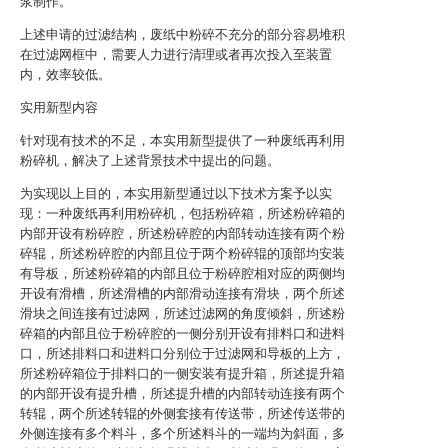
浆制作。
上述申请的过滤结构，废纸中粉碎不充分的部分容易堆积
在过滤网框中，需要人力进行清理或者再次投入至装置
内，效率较低。
实用新型内容
针对现有技术的不足，本实用新型提供了一种废纸再利用
粉碎机，解决了上述背景技术中提出的问题。
为实现以上目的，本实用新型通过以下技术方案予以实
现：一种废纸再利用粉碎机，包括粉碎箱，所述粉碎箱的
内部开设有粉碎腔，所述粉碎腔的内部转动连接有两个粉
碎辊，所述粉碎腔的内部且位于两个粉碎辊的顶部均安装
有导板，所述粉碎箱的内部且位于粉碎腔相对应的两侧均
开设有滑槽，所述滑槽的内部滑动连接有滑块，两个所述
滑块之间连接有过滤网，所述过滤网的角度倾斜，所述粉
碎箱的内部且位于粉碎腔的一侧分别开设有排料口和进料
口，所述排料口和进料口分别位于过滤网和导板的上方，
所述粉碎箱位于排料口的一侧安装有提升箱，所述提升箱
的内部开设有提升槽，所述提升槽的内部转动连接有两个
转辊，两个所述转辊的外侧套接有传送带，所述传送带的
外侧连接有多个料斗，多个所述料斗的一端均为斜面，多