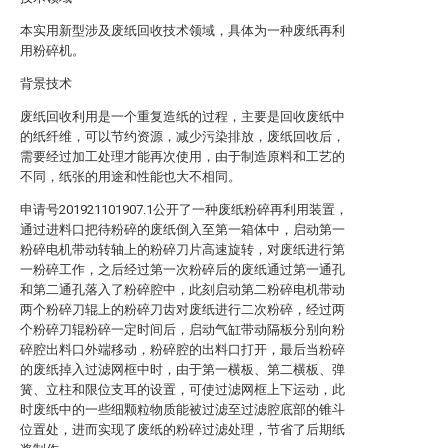
本实用新型涉及废纸回收技术领域，具体为一种废纸再利
用粉碎机。
背景技术
废纸回收利用是一个重复造纸的过程，主要是回收废纸中
的纸纤维，可以节约资源，减少污染排放，废纸回收后，
需要经过加工处理才能再次使用，由于制造原料和工艺的
不同，纸张的用途和性能也大不相同。
申请号201921101907.1公开了一种废纸粉碎再利用装置，
通过进料口把待粉碎的废纸倒入至第一箱体中，启动第一
粉碎电机带动转轴上的粉碎刀片高速旋转，对废纸进行第
一粉碎工作，之后经过第一次粉碎后的废纸通过第一通孔
和第二通孔落入了粉碎腔中，此刻启动第二粉碎电机带动
两个粉碎刀辊上的粉碎刀齿对废纸进行二次粉碎，经过两
个粉碎刀辊粉碎一定时间后，启动气缸带动隔板分别向粉
碎腔出料口外端移动，粉碎腔的出料口打开，最后当粉碎
的废纸掉入过滤网框中时，由于第一横板、第二横板、弹
簧、立柱和限位支耳的设置，可使过滤网框上下运动，此
时废纸中的一些细颗粒物质能被过滤至过滤腔底部的锥斗
位置处，进而实现了废纸的粉碎过滤处理，节省了后期纸