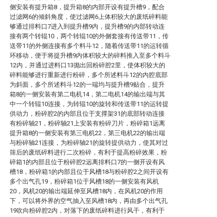
侧安装有提升箱8，提升箱8的内部开设有提升槽9，配合
过滤网6的倾斜角度，使过滤网6上体积较大的废纸碎料能
够通过排料口7进入到提升槽9内，提升槽9的内部转动连
接有两个转辊10，两个转辊10的外侧套接有传送带11，传
送带11的外侧连接有多个料斗12，随着传送带11的运转循
环移动，便于将提升槽9内体积较大的碎料推入至多个料斗
12内，并通过进料口13抛出回粉碎腔2里，使体积较大的
碎料能够进行重新进行粉碎，多个所述料斗12的内腔底部
为斜面，多个所述料斗12的一端均与提升槽9贴合，提升
箱8的一侧安装有第二电机14，第二电机14的输出端与其
中一个转辊10连接，为转辊10的旋转和传送带11的运转提
供动力，粉碎腔2的内部且位于支撑架31的底部转动连接
有粉碎轴21，粉碎轴21上安装有粉碎刀片，粉碎箱1远离
提升箱8的一侧安装有第三电机22，第三电机22的输出端
与粉碎轴21连接，为粉碎轴21的旋转提供动力，使其对过
筛后的废纸碎料进行二次粉碎，有利于提高粉碎效果，粉
碎箱1的内部且位于粉碎腔2远离排料口7的一侧开设有风
槽18，粉碎箱1的内部且位于风槽18与粉碎腔2之间开设有
多个出气孔19，粉碎箱1位于风槽18的一侧安装有风机
20，风机20的输出端延伸至风槽18内，在风机20的作用
下，可以将外界的空气抽入至风槽18内，再由多个出气孔
19吹向粉碎腔2内，对落下的废纸碎料进行风干，有利于