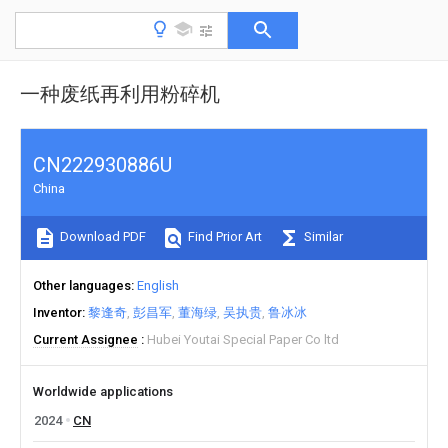
一种废纸再利用粉碎机
CN222930886U
China
Download PDF
Find Prior Art
Similar
Other languages
English
Inventor
黎逢奇
彭昌军
董海绿
吴执贵
鲁冰冰
Current Assignee
Hubei Youtai Special Paper Co ltd
Worldwide applications
2024
CN