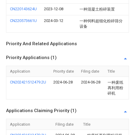
CN220143624U
2023-12-08
一种混凝土粉碎装置
CN220573661U
2024-03-12
一种饲料超细化粉碎筛分
设备
Priority And Related Applications
Priority Applications (1)
Application
Priority date
Filing date
Title
CN202421512479.2U
2024-06-28
2024-06-28
一种废纸
再利用粉
碎机
Applications Claiming Priority (1)
Application
Filing date
Title