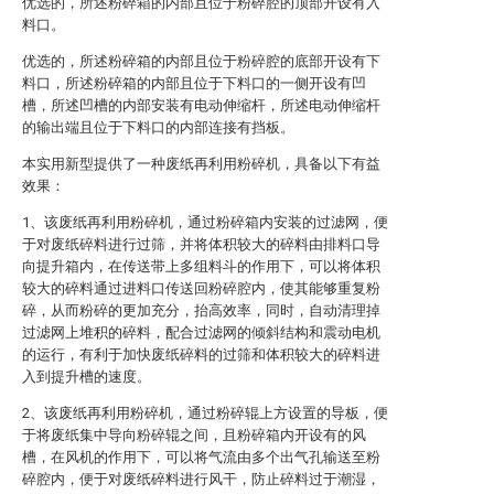
优选的，所述粉碎箱的内部且位于粉碎腔的顶部开设有入
料口。
优选的，所述粉碎箱的内部且位于粉碎腔的底部开设有下
料口，所述粉碎箱的内部且位于下料口的一侧开设有凹
槽，所述凹槽的内部安装有电动伸缩杆，所述电动伸缩杆
的输出端且位于下料口的内部连接有挡板。
本实用新型提供了一种废纸再利用粉碎机，具备以下有益
效果：
1、该废纸再利用粉碎机，通过粉碎箱内安装的过滤网，便
于对废纸碎料进行过筛，并将体积较大的碎料由排料口导
向提升箱内，在传送带上多组料斗的作用下，可以将体积
较大的碎料通过进料口传送回粉碎腔内，使其能够重复粉
碎，从而粉碎的更加充分，抬高效率，同时，自动清理掉
过滤网上堆积的碎料，配合过滤网的倾斜结构和震动电机
的运行，有利于加快废纸碎料的过筛和体积较大的碎料进
入到提升槽的速度。
2、该废纸再利用粉碎机，通过粉碎辊上方设置的导板，便
于将废纸集中导向粉碎辊之间，且粉碎箱内开设有的风
槽，在风机的作用下，可以将气流由多个出气孔输送至粉
碎腔内，便于对废纸碎料进行风干，防止碎料过于潮湿，