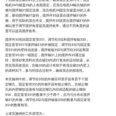
电机34与罐盖26的上表面固定，且混合电机34输出轴的外
侧与搅拌轴31固定连接，混合电机34固定在罐盖26的上表
面，驱动搅拌轴31旋转，搅拌件35设置在搅拌轴31的外
侧，用于实际的混合作业，搅拌件35设置在搅拌轴31的外
侧以便于调节搅拌角度提高搅拌效率，通过不同角度的设
置可以提高搅拌效率。
搅拌件35包括固定套管351、调节柱352和搅拌棱板353，
固定套管351与搅拌轴31的外侧固定，调节柱352与固定套
管351的内壁转动连接，搅拌棱板353与调节柱352远离固
定套管351的一端固定，搅拌轴31上的搅拌件35通过旋
转，使得砂浆原料在混合罐23内进行复杂的运动轨迹，从
而实现高效混合，刮板33的设计有助于将混合罐23内壁上
的原料刮下，参与到混合过程中，确保混合的彻底性。
本实施例中的，调节柱352的外侧呈环形开设有若干个固
定螺孔，固定套管351的外侧开设有锁止螺孔，且锁止螺
孔的内壁螺纹连接有与固定螺孔内径相适配的锁止螺栓
354，固定套管351的数量不少于两个，且均匀分布在搅拌
轴31的外侧，调节柱352与搅拌棱板353的数量与固定套管
351的数量相等。
上述实施例的工作原理为：