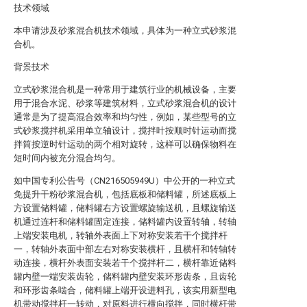
技术领域
本申请涉及砂浆混合机技术领域，具体为一种立式砂浆混
合机。
背景技术
立式砂浆混合机是一种常用于建筑行业的机械设备，主要
用于混合水泥、砂浆等建筑材料，立式砂浆混合机的设计
通常是为了提高混合效率和均匀性，例如，某些型号的立
式砂浆搅拌机采用单立轴设计，搅拌叶按顺时针运动而搅
拌筒按逆时针运动的两个相对旋转，这样可以确保物料在
短时间内被充分混合均匀。
如中国专利公告号（CN216505949U）中公开的一种立式
免提升干粉砂浆混合机，包括底板和储料罐，所述底板上
方设置储料罐，储料罐右方设置螺旋输送机，且螺旋输送
机通过连杆和储料罐固定连接，储料罐内设置转轴，转轴
上端安装电机，转轴外表面上下对称安装若干个搅拌杆
一，转轴外表面中部左右对称安装横杆，且横杆和转轴转
动连接，横杆外表面安装若干个搅拌杆二，横杆靠近储料
罐内壁一端安装齿轮，储料罐内壁安装环形齿条，且齿轮
和环形齿条啮合，储料罐上端开设进料孔，该实用新型电
机带动搅拌杆一转动，对原料进行横向搅拌，同时横杆带