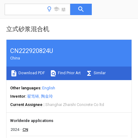
立式砂浆混合机
CN222920824U
China
Download PDF
Find Prior Art
Similar
Other languages
English
Inventor
翟笃铸
陶金玲
Current Assignee
Shanghai Zhaishi Concrete Co ltd
Worldwide applications
2024
CN