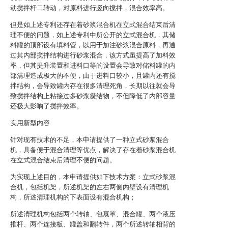
动搅拌杆二转动，对原料进行竖向搅拌，混合效率高。
但是如上述专利还存在着砂浆混合机在立式混合结束后清
理不便的问题，如上述专利中所公开的立式混合机，其储
料罐的顶部设有填料管，以用于加注砂浆混合原料，再通
过其内部搅拌结构进行砂浆混合，该方式虽提高了加料效
率，但其提升装置和进料口等的设置会导致对储料罐的内
部清理造成极大的不便，由于进料口较小，且罐内还有搅
拌结构，会导致罐内存在很多清理死角，长期以往就会导
致搅拌结构上粘接过多砂浆凝结物，不但降低了内部容量
还极大影响了搅拌效率。
实用新型内容
针对现有技术的不足，本申请提供了一种立式砂浆混合
机，具备便于混合清理等优点，解决了存在着砂浆混合机
在立式混合结束后清理不便的问题。
为实现上述目的，本申请提供如下技术方案：立式砂浆混
合机，包括机架，所述机架的左右两侧内壁设有清理机
构，所述清理机构的下表面设有混合机构；
所述清理机构包括两个转轴、包裹罩、混合罐、两个液压
推杆、两个连接板、罐盖和翻转件，两个所述转轴相背的