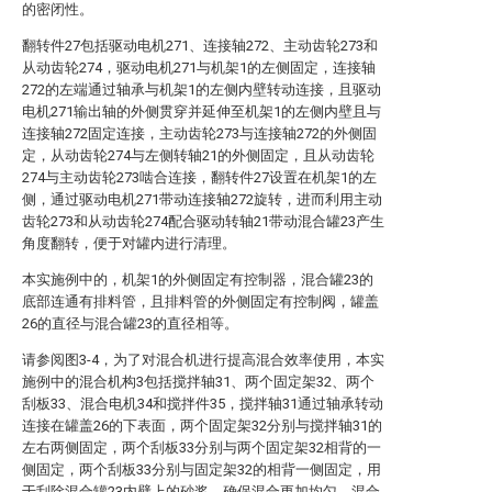
的密闭性。
翻转件27包括驱动电机271、连接轴272、主动齿轮273和
从动齿轮274，驱动电机271与机架1的左侧固定，连接轴
272的左端通过轴承与机架1的左侧内壁转动连接，且驱动
电机271输出轴的外侧贯穿并延伸至机架1的左侧内壁且与
连接轴272固定连接，主动齿轮273与连接轴272的外侧固
定，从动齿轮274与左侧转轴21的外侧固定，且从动齿轮
274与主动齿轮273啮合连接，翻转件27设置在机架1的左
侧，通过驱动电机271带动连接轴272旋转，进而利用主动
齿轮273和从动齿轮274配合驱动转轴21带动混合罐23产生
角度翻转，便于对罐内进行清理。
本实施例中的，机架1的外侧固定有控制器，混合罐23的
底部连通有排料管，且排料管的外侧固定有控制阀，罐盖
26的直径与混合罐23的直径相等。
请参阅图3-4，为了对混合机进行提高混合效率使用，本实
施例中的混合机构3包括搅拌轴31、两个固定架32、两个
刮板33、混合电机34和搅拌件35，搅拌轴31通过轴承转动
连接在罐盖26的下表面，两个固定架32分别与搅拌轴31的
左右两侧固定，两个刮板33分别与两个固定架32相背的一
侧固定，两个刮板33分别与固定架32的相背一侧固定，用
于刮除混合罐23内壁上的砂浆，确保混合更加均匀，混合