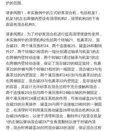
护的范围。
请参阅图1，本实施例中的立式砂浆混合机，包括机架1，
机架1的左右两侧内壁设有清理机构2，清理机构2的下表
面设有混合机构3。
请参阅图2，为了对砂浆混合机进行提高清理便捷性使用，
本实施例中的清理机构2包括两个转轴21、包裹罩22、混
合罐23、两个液压推杆24、两个连接板25、罐盖26和翻转
件27，两个转轴21相背的一端分别通过轴承与机架1的左
右两侧内壁转动连接，两个转轴21通过轴承与机架1的左
右两侧内壁转动连接，保证了混合罐23的稳定旋转，包裹
罩22的外侧与两个转轴21相对的一端固定，混合罐23与包
裹罩22的内壁固定，两个液压推杆24分别与包裹罩22的左
右两侧固定，混合罐23与包裹罩22内壁固定，是存放砂浆
的容器，其设计允许砂浆在混合过程中充分接触和混合，
两个连接板25分别与两个液压推杆24输出轴的外侧固定，
两个液压推杆24通过液压系统的作用，可推动罐盖26与混
合罐23的分离操作，罐盖26与两个连接板25相对的一侧固
定，在清理时可利用液压推动罐盖26带动混合机构3从混
合罐23内移出，以便于清理和混合，翻转件27设置在机架
1的左侧以驱动混合罐23产生角度翻转以便于对罐内清
理，混合时将罐盖26封闭混合罐23的顶部，保证混合过程