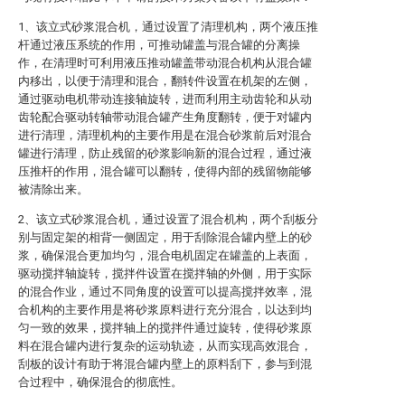
1、该立式砂浆混合机，通过设置了清理机构，两个液压推
杆通过液压系统的作用，可推动罐盖与混合罐的分离操
作，在清理时可利用液压推动罐盖带动混合机构从混合罐
内移出，以便于清理和混合，翻转件设置在机架的左侧，
通过驱动电机带动连接轴旋转，进而利用主动齿轮和从动
齿轮配合驱动转轴带动混合罐产生角度翻转，便于对罐内
进行清理，清理机构的主要作用是在混合砂浆前后对混合
罐进行清理，防止残留的砂浆影响新的混合过程，通过液
压推杆的作用，混合罐可以翻转，使得内部的残留物能够
被清除出来。
2、该立式砂浆混合机，通过设置了混合机构，两个刮板分
别与固定架的相背一侧固定，用于刮除混合罐内壁上的砂
浆，确保混合更加均匀，混合电机固定在罐盖的上表面，
驱动搅拌轴旋转，搅拌件设置在搅拌轴的外侧，用于实际
的混合作业，通过不同角度的设置可以提高搅拌效率，混
合机构的主要作用是将砂浆原料进行充分混合，以达到均
匀一致的效果，搅拌轴上的搅拌件通过旋转，使得砂浆原
料在混合罐内进行复杂的运动轨迹，从而实现高效混合，
刮板的设计有助于将混合罐内壁上的原料刮下，参与到混
合过程中，确保混合的彻底性。