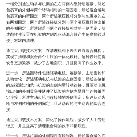
一端分别通过轴承与机架的左右两侧内壁转动连接，所述
包裹罩的外侧与两个转轴相对的一端固定，所述混合罐与
包裹罩的内壁固定，两个所述液压推杆分别与包裹罩的左
右两侧固定，两个所述连接板分别与两个液压推杆输出轴
的外侧固定，所述罐盖与两个连接板相对的一侧固定，所
述翻转件设置在机架的左侧以驱动混合罐产生角度翻转以
便于对罐内清理。
通过采用该技术方案，在清理机构下表面设置混合机构，
实现了清理和混合两个工序的一体化设计。这种设计使得
设备更加紧凑，减少了占地面积，并且提高了作业效率。
进一步，所述翻转件包括驱动电机、连接轴、主动齿轮和
从动齿轮，所述驱动电机与机架的左侧固定，所述连接轴
的左端通过轴承与机架的左侧内壁转动连接，且驱动电机
输出轴的外侧贯穿并延伸至机架的左侧内壁且与连接轴固
定连接，所述主动齿轮与连接轴的外侧固定，所述从动齿
轮与左侧转轴的外侧固定，且从动齿轮与主动齿轮啮合连
接。
通过采用该技术方案，简化了操作流程，减少了人工劳动
强度，并且提高了清理混合罐的效率和彻底性。
进一步，所述机架的外侧固定有控制器，所述混合罐的底