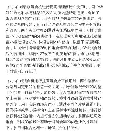
（1）在对砂浆混合机进行提高清理便捷性使用时，两个转
轴21通过轴承与机架1的左右两侧内壁转动连接，保证了
混合罐23的稳定旋转，混合罐23与包裹罩22内壁固定，是
存放砂浆的容器，其设计允许砂浆在混合过程中充分接触
和混合，两个液压推杆24通过液压系统的作用，可推动罐
盖26与混合罐23的分离操作，在清理时可利用液压推动罐
盖26带动混合机构3从混合罐23内移出，以便于清理和混
合，且混合时将罐盖26封闭混合罐23的顶部，保证混合过
程的密闭性，翻转件27设置在机架1的左侧，通过驱动电
机271带动连接轴272旋转，进而利用主动齿轮273和从动
齿轮274配合驱动转轴21带动混合罐23产生角度翻转，便
于对罐内进行清理。
（2）在对混合机进行提高混合效率使用时，两个刮板33
分别与固定架32的相背一侧固定，用于刮除混合罐23内壁
上的砂浆，确保混合更加均匀，混合电机34固定在罐盖26
的上表面，驱动搅拌轴31旋转，搅拌件35设置在搅拌轴31
的外侧，用于实际的混合作业，通过不同角度的设置可以
提高搅拌效率，搅拌轴31上的搅拌件35通过旋转，使得砂
浆原料在混合罐23内进行复杂的运动轨迹，从而实现高效
混合，刮板33的设计有助于将混合罐23内壁上的原料刮
下，参与到混合过程中，确保混合的彻底性。