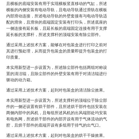
且横板的底端安装有用于实现横板竖直移动的气缸，所述
横板的内侧安装有电动导轨，且电动导轨通过滑轨在横板
内部滑动连接，所述电动导轨的外壁套接有与电动导轨适
配的滑块，且滑块的底端固定安装有打印头，所述底座的
一侧连接有延长板，且延长板的底端固定连接有用于支撑
延长板的支撑杆，所述支撑杆的顶端安装有除尘部件。
通过采用上述技术方案，能够在对包装盒进行打印之前对
其进行预处理，从而提升包装盒的质量即提升包装盒的打
印质量。
本实用新型进一步设置为，所述除尘部件包括两组对称设
置的清洁辊，且除尘部件的外壁安装有用于对清洁辊进行
驱动的动力箱。
通过采用上述技术方案，起到对包装盒的清洁除尘效果。
本实用新型进一步设置为，所述支撑杆的顶端位于除尘部
件的一侧还设置有烘干部件，且所述烘干部件包括安装在
两侧内部中的风机，且每组所述风机的出风端部处均安装
有电热网，所述烘干部件的内部开设有用于气体流动的气
腔，且烘干部件的底端开设有多组用于排气的出气口。
通过采用上述技术方案，起到对包装盒的烘干干燥效果。