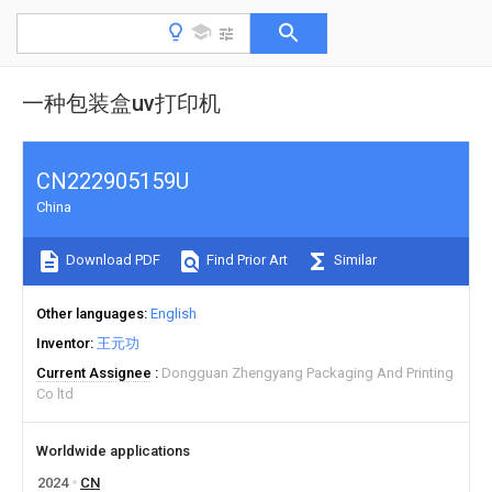
一种包装盒uv打印机
CN222905159U
China
Download PDF
Find Prior Art
Similar
Other languages
English
Inventor
王元功
Current Assignee
Dongguan Zhengyang Packaging And Printing
Co ltd
Worldwide applications
2024
CN