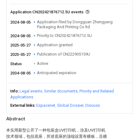
Application CN202421876712.5U events
Application filed by Dongguan Zhengyang
2024-08-05
Packaging And Printing Co ltd
Priority to CN202421876712.5U
2024-08-05
Application granted
2025-05-27
Publication of CN222905159U
2025-05-27
Active
Status
Anticipated expiration
2034-08-05
Info
Legal events
Similar documents
Priority and Related
Applications
External links
Espacenet
Global Dossier
Discuss
Abstract
本实用新型公开了一种包装盒UV打印机，涉及UV打印机
技术领域，包括底座，所述底座的顶端设置有横板，且横