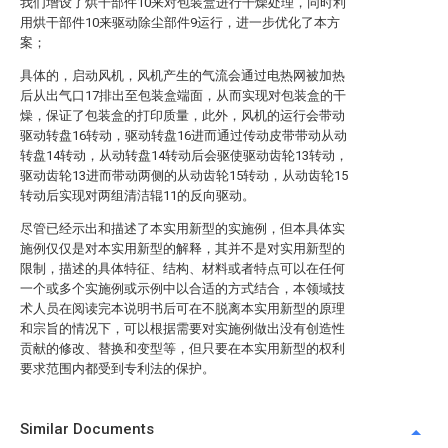
我们增设了烘干部件10来对包装盒进行干燥处理，同时利
用烘干部件10来驱动除尘部件9运行，进一步优化了本方
案；
具体的，启动风机，风机产生的气流会通过电热网被加热
后从出气口17排出至包装盒端面，从而实现对包装盒的干
燥，保证了包装盒的打印质量，此外，风机的运行会带动
驱动转盘16转动，驱动转盘16进而通过传动皮带带动从动
转盘14转动，从动转盘14转动后会驱使驱动齿轮13转动，
驱动齿轮13进而带动两侧的从动齿轮15转动，从动齿轮15
转动后实现对两组清洁辊11的反向驱动。
尽管已经示出和描述了本实用新型的实施例，但本具体实
施例仅仅是对本实用新型的解释，其并不是对实用新型的
限制，描述的具体特征、结构、材料或者特点可以在任何
一个或多个实施例或示例中以合适的方式结合，本领域技
术人员在阅读完本说明书后可在不脱离本实用新型的原理
和宗旨的情况下，可以根据需要对实施例做出没有创造性
贡献的修改、替换和变型等，但只要在本实用新型的权利
要求范围内都受到专利法的保护。
Similar Documents