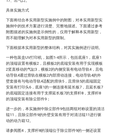
17、出气口。
具体实施方式
下面将结合本实用新型实施例中的附图，对本实用新型实
施例中的技术方案进行清楚、完整地描述。下面通过参考
附图描述的实施例是示例性的，仅用于解释本实用新型，
而不能理解为对本实用新型的限制。
下面根据本实用新型的整体结构，对其实施例进行说明。
一种包装盒UV打印机，如图1-4所示，包括底座1，底座1
的顶端设置有横板2，且横板2的底端安装有用于实现横板
2竖直移动的气缸3，横板2的内侧安装有电动导轨4，且电
动导轨4通过滑轨在横板2内部滑动连接，电动导轨4的外
壁套接有与电动导轨4适配的滑块5，且滑块5的底端固定
安装有打印头6，底座1的一侧连接有延长板7，且延长板7
的底端固定连接有用于支撑延长板7的支撑杆8，支撑杆8
的顶端安装有除尘部件9；
进一步的，本实施例中除尘部件9包括两组对称设置的清洁
辊11，且除尘部件9的外壁安装有用于对清洁辊11进行驱
动的动力箱12。
请参阅图4，支撑杆8的顶端位于除尘部件9的一侧还设置