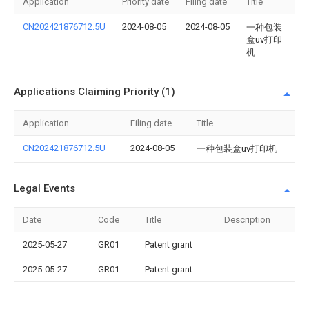
Application
Priority date
Filing date
Title
CN202421876712.5U
2024-08-05
2024-08-05
一种包装
盒uv打印
机
Applications Claiming Priority (1)
Application
Filing date
Title
CN202421876712.5U
2024-08-05
一种包装盒uv打印机
Legal Events
Date
Code
Title
Description
2025-05-27
GR01
Patent grant
2025-05-27
GR01
Patent grant