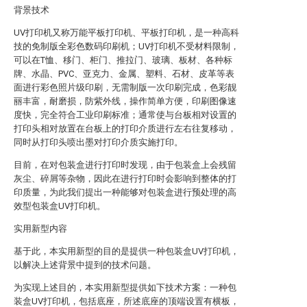
背景技术
UV打印机又称万能平板打印机、平板打印机，是一种高科
技的免制版全彩色数码印刷机；UV打印机不受材料限制，
可以在T恤、移门、柜门、推拉门、玻璃、板材、各种标
牌、水晶、PVC、亚克力、金属、塑料、石材、皮革等表
面进行彩色照片级印刷，无需制版一次印刷完成，色彩靓
丽丰富，耐磨损，防紫外线，操作简单方便，印刷图像速
度快，完全符合工业印刷标准；通常使与台板相对设置的
打印头相对放置在台板上的打印介质进行左右往复移动，
同时从打印头喷出墨对打印介质实施打印。
目前，在对包装盒进行打印时发现，由于包装盒上会残留
灰尘、碎屑等杂物，因此在进行打印时会影响到整体的打
印质量，为此我们提出一种能够对包装盒进行预处理的高
效型包装盒UV打印机。
实用新型内容
基于此，本实用新型的目的是提供一种包装盒UV打印机，
以解决上述背景中提到的技术问题。
为实现上述目的，本实用新型提供如下技术方案：一种包
装盒UV打印机，包括底座，所述底座的顶端设置有横板，