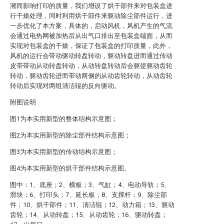
潮而影响打印的质量，我们增设了烘干部件来对包装盒进
行干燥处理，同时利用烘干部件来驱动除尘部件运行，进
一步优化了本方案，具体的，启动风机，风机产生的气流
会通过电热网被加热后从出气口排出至包装盒端面，从而
实现对包装盒的干燥，保证了包装盒的打印质量，此外，
风机的运行会带动驱动转盘转动，驱动转盘进而通过传动
皮带带动从动转盘转动，从动转盘转动后会驱使驱动齿轮
转动，驱动齿轮进而带动两侧的从动齿轮转动，从动齿轮
转动后实现对两组清洁辊的反向驱动。
附图说明
图1为本实用新型的整体结构示意图；
图2为本实用新型的除尘部件结构示意图；
图3为本实用新型的传动结构示意图；
图4为本实用新型的烘干部件结构示意图。
图中：1、底座；2、横板；3、气缸；4、电动导轨；5、
滑块；6、打印头；7、延长板；8、支撑杆；9、除尘部
件；10、烘干部件；11、清洁辊；12、动力箱；13、驱动
齿轮；14、从动转盘；15、从动齿轮；16、驱动转盘；