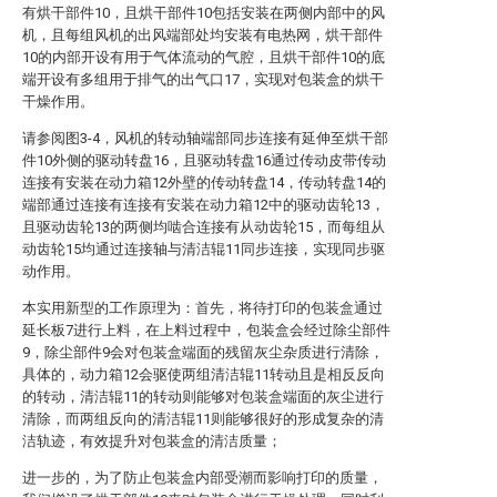
有烘干部件10，且烘干部件10包括安装在两侧内部中的风
机，且每组风机的出风端部处均安装有电热网，烘干部件
10的内部开设有用于气体流动的气腔，且烘干部件10的底
端开设有多组用于排气的出气口17，实现对包装盒的烘干
干燥作用。
请参阅图3-4，风机的转动轴端部同步连接有延伸至烘干部
件10外侧的驱动转盘16，且驱动转盘16通过传动皮带传动
连接有安装在动力箱12外壁的传动转盘14，传动转盘14的
端部通过连接有连接有安装在动力箱12中的驱动齿轮13，
且驱动齿轮13的两侧均啮合连接有从动齿轮15，而每组从
动齿轮15均通过连接轴与清洁辊11同步连接，实现同步驱
动作用。
本实用新型的工作原理为：首先，将待打印的包装盒通过
延长板7进行上料，在上料过程中，包装盒会经过除尘部件
9，除尘部件9会对包装盒端面的残留灰尘杂质进行清除，
具体的，动力箱12会驱使两组清洁辊11转动且是相反反向
的转动，清洁辊11的转动则能够对包装盒端面的灰尘进行
清除，而两组反向的清洁辊11则能够很好的形成复杂的清
洁轨迹，有效提升对包装盒的清洁质量；
进一步的，为了防止包装盒内部受潮而影响打印的质量，