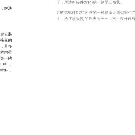
于：所述衔接件(914)的一侧呈三角状。
器，解决
7.根据权利要求1所述的一种精密无缝钢管生
于：所述喷头(9)的外表面呈三百六十度开设
固定安装
连接壳的
环，且多
块的内壁
且第一防
水电机，
动推杆，
。