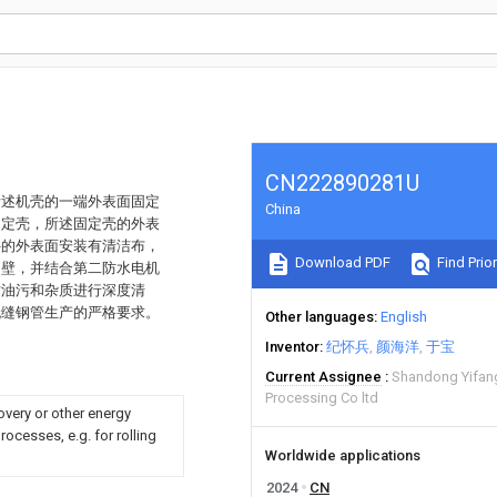
CN222890281U
所述机壳的一端外表面固定
China
固定壳，所述固定壳的外表
件的外表面安装有清洁布，
Download PDF
Find Prior
内壁，并结合第二防水电机
对油污和杂质进行深度清
无缝钢管生产的严格要求。
Other languages
English
Inventor
纪怀兵
颜海洋
于宝
Current Assignee
Shandong Yifan
Processing Co ltd
overy or other energy
ocesses, e.g. for rolling
Worldwide applications
2024
CN