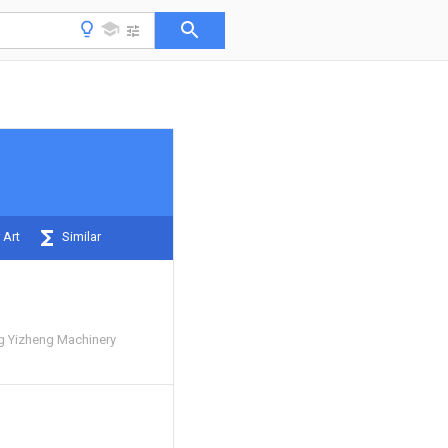
 Art
Similar
g Yizheng Machinery