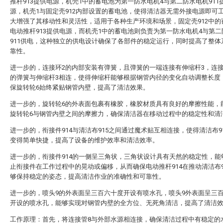
推杆913提供电源，机壳1中的蓄电池为第一防水电机4与第二防水电机911
源，机壳1与固定壳912内部设置的蓄电池，使得清洁器无需外接电源即可
大增强了其移动性和灵活性，适用于各种生产环境和场景，固定壳912中的
电动推杆913提供电源，而机壳1中的蓄电池则负责为第一防水电机4与第
911供电，这种独立的供电设计确保了各部件的稳定运行，同时提高了整体
靠性。
进一步的，连接环2的内部安装有弹簧，且弹簧的一端连接有伸缩杆3，连接
的弹簧与伸缩杆3相连，使得伸缩杆能够根据钢管内径的变化自动调整长度
保旋转轮6始终紧贴钢管内壁，提高了清洁效果。
进一步的，旋转轮6的外表面包裹有橡胶，橡胶材质具有良好的摩擦性能，
旋转轮6与钢管内壁之间的摩擦力，确保清洁器在移动过程中的稳定性和清
进一步的，衔接件914与清洁布915之间通过魔术贴互相连接，使得清洁布9
变得简单快捷，提高了设备的维护效率和清洁效率。
进一步的，衔接件914的一侧呈三角状，三角状设计具有天然的稳定性，能
止衔接件在工作过程中的晃动或偏移，从而确保电动推杆914在推动清洁布9
够保持稳定的姿态，提高清洁作业的准确性和可靠性。
进一步的，喷头9的外表面呈三百六十度开设有喷水孔，喷头9外表面呈三
开设的喷水孔，能够实现对钢管内壁的全方位、无死角清洁，提高了清洁
工作原理：首先，将连接管8与外部水源相连接，确保清洁过程中有稳定的