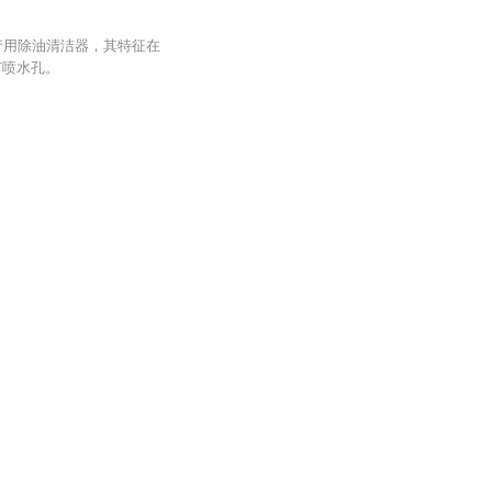
产用除油清洁器，其特征在
有喷水孔。