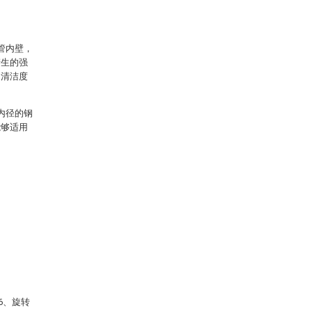
管内壁，
产生的强
的清洁度
内径的钢
能够适用
6、旋转