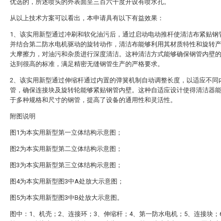
优选的，所述喷头的外表面呈三百六十度开设有喷水孔。
从以上技术方案可以看出，本申请具有以下有益效果：
1、该实用新型通过冲刷和软化油污后，通过启动电动推杆使清洁布紧贴钢
并结合第二防水电机驱动的旋转动作，清洁布能够利用其材质特性和旋转
大摩擦力，对油污和杂质进行深度清洁。这种清洁方式能够确保钢管内壁
达到很高的标准，满足精密无缝钢管生产的严格要求。
2、该实用新型通过伸缩杆通过内置的弹簧机制自动调整长度，以适应不同
管，确保连接块及旋转轮能够紧贴钢管内壁。这种自适应设计使得清洁器
于多种规格和尺寸的钢管，提高了设备的通用性和灵活性。
附图说明
图1为本实用新型第一立体结构示意图；
图2为本实用新型第二立体结构示意图；
图3为本实用新型第三立体结构示意图；
图4为本实用新型图3中A处放大示意图；
图5为本实用新型图3中B处放大示意图。
图中：1、机壳；2、连接环；3、伸缩杆；4、第一防水电机；5、连接块；