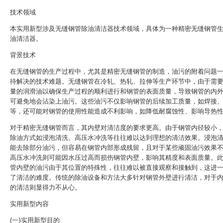
技术领域
本实用新型涉及无缝钢管除油清洁器技术领域，具体为一种精密无缝钢管
油清洁器。
背景技术
在无缝钢管的生产过程中，尤其是精密无缝钢管的制造，油污的附着问题
待解决的技术难题。无缝钢管在冷轧、热轧、拉伸等生产环节中，由于需
量的润滑油以确保生产过程的顺利进行和钢管的表面质量，导致钢管的内
可避免地会沾染上油污。这些油污不仅影响钢管的后续加工质量，如焊接
等，还可能对钢管的使用性能造成不利影响，如降低耐腐蚀性、影响导热
对于精密无缝钢管而言，其内壁对清洁度的要求更高。由于钢管内径较小
除油方式如浸泡清洗、高压水冲洗等往往难以达到理想的清洁效果。浸泡
能去除部分油污，但容易在钢管内部形成残留，且对于某些顽固油污效果
高压水冲洗则可能因水压过高而损伤钢管内壁，影响其精度和表面质量。
管内壁的油污由于其位置的特殊性，往往难以被直接观察和接触到，这进
了清洁的难度。传统的除油设备和方法大多针对钢管外壁进行清洁，对于
的清洁则显得力不从心。
实用新型内容
(一)实用新型目的