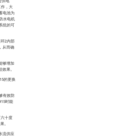
提供电
工作，大
蓄电池为
二防水电机
系统的可
环2内部
，从而确
能够增加
洁效果。
15的更换
够有效防
15时能
百六十度
效果。
水流供应