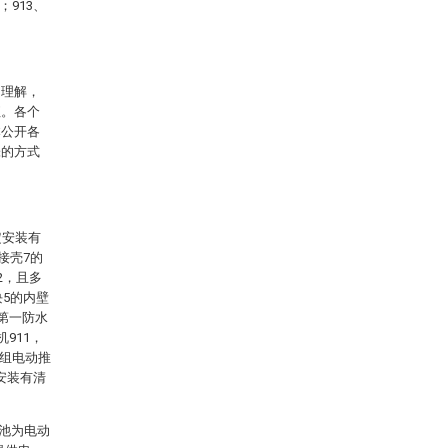
；913、
当理解，
征。各个
本公开各
张的方式
定安装有
接壳7的
2，且多
块5的内壁
第一防水
911，
多组电动推
面安装有清
电池为电动