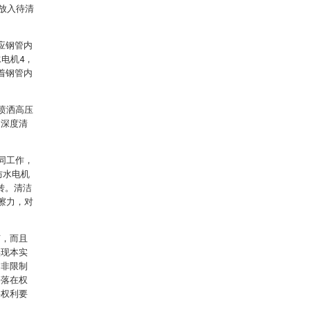
地放入待清
应钢管内
电机4，
着钢管内
喷洒高压
的深度清
同工作，
防水电机
旋转。清洁
擦力，对
节，而且
实现本实
是非限制
将落在权
将权利要