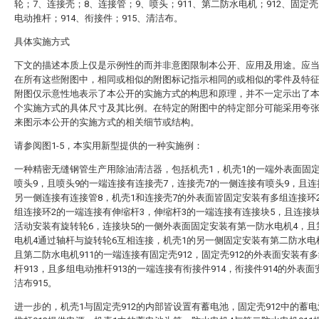
轮；7、连接壳；8、连接管；9、喷头；911、第二防水电机；912、固定壳
电动推杆；914、衔接件；915、清洁布。
具体实施方式
下文的描述本质上仅是示例性的而并非意图限制本公开、应用及用途。应
在所有这些附图中，相同或相似的附图标记指示相同的或相似的零件及特
附图仅示意性地表示了本公开的实施方式的构思和原理，并不一定示出了
个实施方式的具体尺寸及其比例。在特定的附图中的特定部分可能采用夸
来图示本公开的实施方式的相关细节或结构。
请参阅图1-5，本实用新型提供的一种实施例：
一种精密无缝钢管生产用除油清洁器，包括机壳1，机壳1的一端外表面固
喷头9，且喷头9的一端连接有连接壳7，连接壳7的一侧连接有喷头9，且连
另一侧连接有连接管8，机壳1和连接壳7的外表面皆固定安装有多组连接环
组连接环2的一端连接有伸缩杆3，伸缩杆3的一端连接有连接块5，且连接
活动安装有旋转轮6，连接块5的一侧外表面固定安装有第一防水电机4，且
电机4通过轴杆与旋转轮6互相连接，机壳1的另一侧固定安装有第二防水电机
且第二防水电机911的一端连接有固定壳912，固定壳912的外表面安装有
杆913，且多组电动推杆913的一端连接有衔接件914，衔接件914的外表
洁布915。
进一步的，机壳1与固定壳912的内部皆设置有蓄电池，固定壳912中的蓄