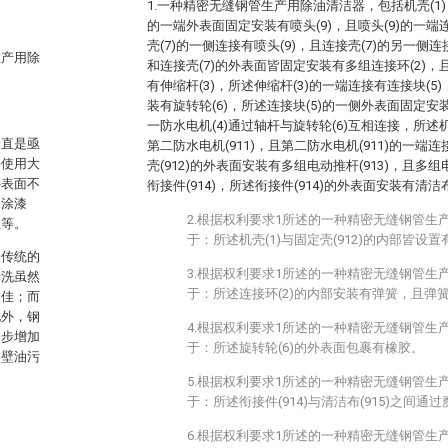
1.一种精密无缝钢管生产用除油清洁器，包括机壳(1)
的一端外表面固定安装有喷头(9)，且喷头(9)的一端
壳(7)的一侧连接有喷头(9)，且连接壳(7)的另一侧连
生产用除
和连接壳(7)的外表面皆固定安装有多组连接环(2)，
有伸缩杆(3)，所述伸缩杆(3)的一端连接有连接块(5
装有旋转轮(6)，所述连接块(5)的一侧外表面固定安
一防水电机(4)通过轴杆与旋转轮(6)互相连接，所述
一直是亟
第二防水电机(911)，且第二防水电机(911)的一端连
要使用大
壳(912)的外表面安装有多组电动推杆(913)，且多组
外表面不
衔接件(914)，所述衔接件(914)的外表面安装有清洁布(
、涂漆
2.根据权利要求1所述的一种精密无缝钢管生
性等。
于：所述机壳(1)与固定壳(912)的内部皆设
，传统的
3.根据权利要求1所述的一种精密无缝钢管生
清洗虽然
于：所述连接环(2)的内部安装有弹簧，且弹簧
不佳；而
此外，钢
4.根据权利要求1所述的一种精密无缝钢管生
一步增加
于：所述旋转轮(6)的外表面包裹有橡胶。
内壁油污
5.根据权利要求1所述的一种精密无缝钢管生
于：所述衔接件(914)与清洁布(915)之间
6.根据权利要求1所述的一种精密无缝钢管生