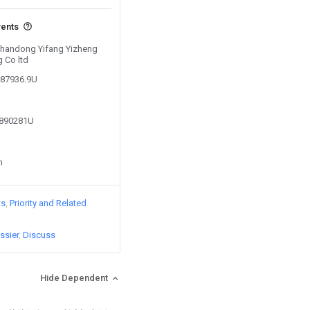
vents
 Shandong Yifang Yizheng
 Co ltd
787936.9U
2890281U
n
ts
Priority and Related
ssier
Discuss
Hide Dependent