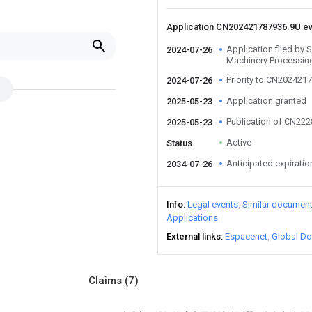
Application CN202421787936.9U e
Application filed by
2024-07-26
Machinery Processing
Priority to CN202421
2024-07-26
Application granted
2025-05-23
Publication of CN22
2025-05-23
Active
Status
Anticipated expiratio
2034-07-26
Info
Legal events
Similar documen
Applications
External links
Espacenet
Global Do
Claims
(7)