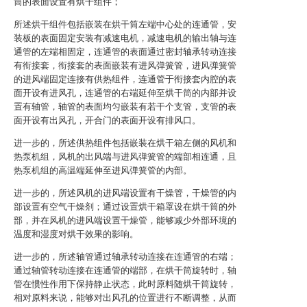
筒的表面设置有烘干组件；
所述烘干组件包括嵌装在烘干筒左端中心处的连通管，安
装板的表面固定安装有减速电机，减速电机的输出轴与连
通管的左端相固定，连通管的表面通过密封轴承转动连接
有衔接套，衔接套的表面嵌装有进风弹簧管，进风弹簧管
的进风端固定连接有供热组件，连通管于衔接套内腔的表
面开设有进风孔，连通管的右端延伸至烘干筒的内部并设
置有轴管，轴管的表面均匀嵌装有若干个支管，支管的表
面开设有出风孔，开合门的表面开设有排风口。
进一步的，所述供热组件包括嵌装在烘干箱左侧的风机和
热泵机组，风机的出风端与进风弹簧管的端部相连通，且
热泵机组的高温端延伸至进风弹簧管的内部。
进一步的，所述风机的进风端设置有干燥管，干燥管的内
部设置有空气干燥剂；通过设置烘干箱罩设在烘干筒的外
部，并在风机的进风端设置干燥管，能够减少外部环境的
温度和湿度对烘干效果的影响。
进一步的，所述轴管通过轴承转动连接在连通管的右端；
通过轴管转动连接在连通管的端部，在烘干筒旋转时，轴
管在惯性作用下保持静止状态，此时原料随烘干筒旋转，
相对原料来说，能够对出风孔的位置进行不断调整，从而