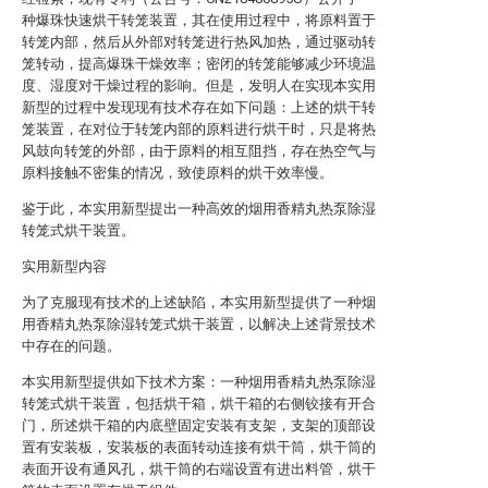
种爆珠快速烘干转笼装置，其在使用过程中，将原料置于
转笼内部，然后从外部对转笼进行热风加热，通过驱动转
笼转动，提高爆珠干燥效率；密闭的转笼能够减少环境温
度、湿度对干燥过程的影响。但是，发明人在实现本实用
新型的过程中发现现有技术存在如下问题：上述的烘干转
笼装置，在对位于转笼内部的原料进行烘干时，只是将热
风鼓向转笼的外部，由于原料的相互阻挡，存在热空气与
原料接触不密集的情况，致使原料的烘干效率慢。
鉴于此，本实用新型提出一种高效的烟用香精丸热泵除湿
转笼式烘干装置。
实用新型内容
为了克服现有技术的上述缺陷，本实用新型提供了一种烟
用香精丸热泵除湿转笼式烘干装置，以解决上述背景技术
中存在的问题。
本实用新型提供如下技术方案：一种烟用香精丸热泵除湿
转笼式烘干装置，包括烘干箱，烘干箱的右侧铰接有开合
门，所述烘干箱的内底壁固定安装有支架，支架的顶部设
置有安装板，安装板的表面转动连接有烘干筒，烘干筒的
表面开设有通风孔，烘干筒的右端设置有进出料管，烘干