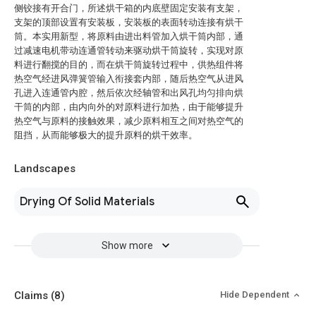
侧铰接有开合门，所述烘干箱的内底壁固定安装有支架，
支架的顶部设置有安装板，安装板的表面转动连接有烘干
筒。本实用新型，将原料由进出料管加入烘干筒内部，通
过减速电机带动连通管转动来驱动烘干筒旋转，实现对原
料进行翻搅的目的，而在烘干筒旋转过程中，供热组件将
热空气经进风弹簧管输入衔接套内部，随后热空气从进风
孔进入连通管内腔，然后依次经轴管和出风孔均匀排向烘
干筒的内部，由内向外的对原料进行加热，由于能够提升
热空气与原料的接触效果，减少原料相互之间对热空气的
阻挡，从而能够极大的提升原料的烘干效率。
Landscapes
Drying Of Solid Materials
Show more
Claims
(8)
Hide Dependent