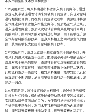
本实用新型的技术效果和优点：
1.本实用新型，将原料由进出料管加入烘干筒内部，通过
减速电机带动连通管转动来驱动烘干筒旋转，实现对原料
进行翻搅的目的，而在烘干筒旋转过程中，供热组件将热
空气经进风弹簧管输入衔接套内部，随后热空气从进风孔
进入连通管内腔，然后依次经轴管和出风孔均匀排向烘干
筒的内部，由内向外的对原料进行加热，由于能够提升热
空气与原料的接触效果，减少原料相互之间对热空气的阻
挡，从而能够极大的提升原料的烘干效率。
2.本实用新型，通过设置烘干箱罩设在烘干筒的外部，并
在风机的进风端设置干燥管，能够减少外部环境的温度和
湿度对烘干效果的影响；通过轴管转动连接在连通管的端
部，在烘干筒旋转时，轴管在惯性作用下保持静止状态，
此时原料随烘干筒旋转，相对原料来说，能够对出风孔的
位置进行不断调整，从而能够提升原料烘干的彻底性，消
除烘干漏点。
3.本实用新型，通过设置倾斜出料组件，通过伺服电机带
动横向丝杠转动，横向螺块能够带动撑杆将安装板撑起，
实现驱动烘干筒倾斜的目的，方便原料从进出料管排出；
在进行烘干动作时，利用水平顶杆与烘干箱的内底壁接
触，能够对安装板进行辅助支撑，提升安装板的稳定性。