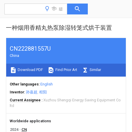
一种烟用香精丸热泵除湿转笼式烘干装置
CN222881557U
China
Download PDF
Find Prior Art
Similar
Other languages
English
Inventor
孙嘉超
程阳
Current Assignee
Xuzhou Shengqi Energy Saving Equipment Co
ltd
Worldwide applications
2024
CN