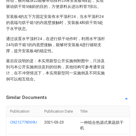
转动，横向螺块22能够带动撑杆23将安装板4撑起，实现
驱动烘干筒5倾斜的目的，方便原料从进出料管7排出。
安装板4的左下方固定安装有水平顶杆24，当水平顶杆24
的底端与烘干箱1的内底壁接触时，安装板4和烘干筒5处
于水平状态。
通过设置水平顶杆24，在进行烘干动作时，利用水平顶杆
24与烘干箱1的内底壁接触，能够对安装板4进行辅助支
撑，提升安装板4的稳定性。
最后应说明的是：本实用新型公开实施例附图中，只涉及
到与本公开实施例涉及到的结构，其他结构可参考通常设
计，在不冲突情况下，本实用新型同一实施例及不同实施
例可以相互组合。
Similar Documents
Publication
Publication Date
Title
CN212778369U
2021-03-23
一种组合热源式果蔬烘干
机