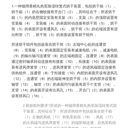
1.一种烟用香精丸热泵除湿转笼式烘干装置，包括烘干箱（1），
烘干箱（1）的右侧铰接有开合门（2），其特征在于：所述烘干
箱（1）的内底壁固定安装有支架（3），支架（3）的顶部设置有
安装板（4），安装板（4）的表面转动连接有烘干筒（5），烘干
筒（5）的表面开设有通风孔（6），烘干筒（5）的右端设置有进
出料管（7），烘干筒（5）的表面设置有烘干组件；
所述烘干组件包括嵌装在烘干筒（5）左端中心处的连通管
（8），安装板（4）的表面固定安装有减速电机（9），减速电机
（9）的输出轴与连通管（8）的左端相固定，连通管（8）的表面
通过密封轴承转动连接有衔接套（10），衔接套（10）的表面嵌
装有进风弹簧管（11），进风弹簧管（11）的进风端固定连接有
供热组件，连通管（8）于衔接套（10）内腔的表面开设有进风孔
（12），连通管（8）的右端延伸至烘干筒（5）的内部并设置有
轴管（13），轴管（13）的表面均匀嵌装有若干个支管（14），
支管（14）的表面开设有出风孔（15），开合门（2）的表面开
设有排风口（16）。
2.根据权利要求1所述的一种烟用香精丸热泵除湿转笼式烘
干装置，其特征在于：所述供热组件包括嵌装在烘干箱
（1）左侧的风机（17）和热泵机组（18），风机（17）
的出风端与进风弹簧管（11）的端部相连通，且热泵机组