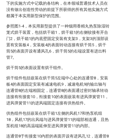
下的实施方式中记载的各结构，在本领域普通技术人员在
没有做出创造性劳动的前提下所获得的所有其他实施方式
都属于本实用新型保护的范围。
参照图1-4，本实用新型提供了一种烟用香精丸热泵除湿转
笼式烘干装置，包括烘干箱1，烘干箱1的右侧铰接有开合
门2，烘干箱1的内底壁固定安装有支架3，支架3的顶部设
置有安装板4，安装板4的表面转动连接有烘干筒5，烘干
筒5的表面开设有通风孔6，烘干筒5的右端设置有进出料
管7。
烘干筒5的表面设置有烘干组件。
烘干组件包括嵌装在烘干筒5左端中心处的连通管8，安装
板4的表面固定安装有减速电机9，减速电机9的输出轴与
连通管8的左端相固定，连通管8的表面通过密封轴承转动
连接有衔接套10，衔接套10的表面嵌装有进风弹簧管11，
进风弹簧管11的进风端固定连接有供热组件。
供热组件包括嵌装在烘干箱1左侧的风机17和热泵机组
18，风机17的出风端与进风弹簧管11的端部相连通，且热
泵机组18的高温端延伸至进风弹簧管11的内部。
连通管8于衔接套10内腔的表面开设有进风孔12，连通管8