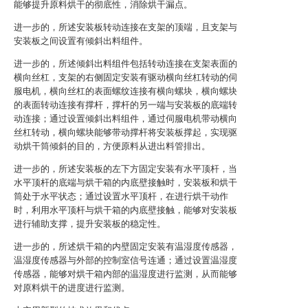
能够提升原料烘干的彻底性，消除烘干漏点。
进一步的，所述安装板转动连接在支架的顶端，且支架与
安装板之间设置有倾斜出料组件。
进一步的，所述倾斜出料组件包括转动连接在支架表面的
横向丝杠，支架的右侧固定安装有驱动横向丝杠转动的伺
服电机，横向丝杠的表面螺纹连接有横向螺块，横向螺块
的表面转动连接有撑杆，撑杆的另一端与安装板的底端转
动连接；通过设置倾斜出料组件，通过伺服电机带动横向
丝杠转动，横向螺块能够带动撑杆将安装板撑起，实现驱
动烘干筒倾斜的目的，方便原料从进出料管排出。
进一步的，所述安装板的左下方固定安装有水平顶杆，当
水平顶杆的底端与烘干箱的内底壁接触时，安装板和烘干
筒处于水平状态；通过设置水平顶杆，在进行烘干动作
时，利用水平顶杆与烘干箱的内底壁接触，能够对安装板
进行辅助支撑，提升安装板的稳定性。
进一步的，所述烘干箱的内壁固定安装有温湿度传感器，
温湿度传感器与外部的控制室信号连通；通过设置温湿度
传感器，能够对烘干箱内部的温湿度进行监测，从而能够
对原料烘干的进度进行监测。