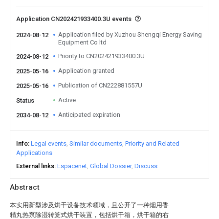
Application CN202421933400.3U events
Application filed by Xuzhou Shengqi Energy Saving
2024-08-12
Equipment Co ltd
Priority to CN202421933400.3U
2024-08-12
Application granted
2025-05-16
Publication of CN222881557U
2025-05-16
Active
Status
Anticipated expiration
2034-08-12
Info
Legal events
Similar documents
Priority and Related
Applications
External links
Espacenet
Global Dossier
Discuss
Abstract
本实用新型涉及烘干设备技术领域，且公开了一种烟用香
精丸热泵除湿转笼式烘干装置，包括烘干箱，烘干箱的右