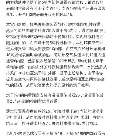
的右端延伸至烘干筒5的内部并设置有轴管13，轴管13的
表面均匀嵌装有若干个支管14，支管14的表面开设有出风
孔15，开合门2的表面开设有排风口16。
本实用新型，预先将整体装置与外部的控制室电性连通，
然后将原料由进出料管7加入烘干筒5内部，通过减速电机
9带动连通管8转动来驱动烘干筒5旋转，实现对原料进行
翻搅的目的，而在烘干筒5旋转过程中，风机17将空气经
进风弹簧管11输入衔接套10内部，而空气在经过热泵机组
18高温端表面时会被加热，随后热空气从进风孔12进入连
通管8内腔，然后依次经轴管13和出风孔15均匀排向烘干
筒5的内部，由内向外的对原料进行加热烘干，水汽然后从
排风口16排出至烘干箱1外部，基于上述结构，由于能够
提升热空气与原料的接触效果，减少原料相互之间对热空
气的阻挡，从而能够极大的提升原料的烘干效率。
烘干箱1的内壁固定安装有温湿度传感器25，温湿度传感
器25与外部的控制室信号连通。
通过设置温湿度传感器25，能够对烘干箱1内部的温湿度
进行监测，从而能够对原料烘干的进度进行监测，在烘干
结束后，打开进出料管7，将原料由烘干筒5内部放出。
风机17的进风端设置有干燥管19，干燥管19的内部设置有