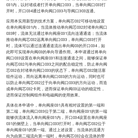
031内，以封堵或者打开单向阀口033，当单向阀口033打
开时，开口034通过单向阀口033与导阀口303连通。
应用本实用新型的技术方案，单向阀芯032可移动地设置
在单向阀座031内，当流体推动单向阀芯032封堵单向阀口
033时，流体无法通过单向阀座031流向连通通道；当流体
推动单向阀芯032远离单向阀口033，单向阀口033打开
时，流体可以通过连通通道流出单向阀03的开口034，如
此即可实现单向阀03的单向导通作用。本申请通过将单向
阀口033设置在单向阀座031和连接通道之间，能够保证单
向阀芯032与单向阀口033之间的配合稳定性，防止单向阀
芯032在封堵单向阀口033的状态下，单向阀芯032随活塞
组件运动，而向远离单向阀口033的方向运动，同时也可
以防止单向阀芯032过于向单向阀口033的方向运动，而造
成单向阀芯032卡死，进而保证单向阀03运动的稳定性，
进而保证控制阀组件和电磁阀的使用效果。
具体在本申请中，单向阀座031具有相对设置的第一端和
第二端，单向阀口033位于第二端，单向阀座031的第一端
能够供流体流入单向阀座031内，开口034设置在单向阀座
031的侧壁上，当单向阀口033打开时，单向阀芯032位于
单向阀座031的第一端。通过上述设置，当流体的流通方
向为由第二端流向第一端时，单向阀芯032会在流体的带