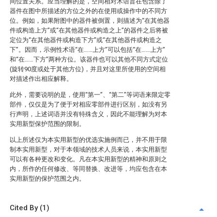
间位置关系。应当理解的是，空间相对术语旨在包含除了
器件在图中所描述的方位之外的在使用或操作中的不同方
位。例如，如果附图中的器件被倒置，则描述为“在其他器
件或构造上方”或“在其他器件或构造之上”的器件之后将被
定位为“在其他器件或构造下方”或“在其他器件或构造之
下”。因而，示例性术语“在……上方”可以包括“在……上方”
和“在……下方”两种方位。该器件也可以其他不同方式定位
(旋转90度或处于其他方位)，并且对这里所使用的空间相
对描述作出相应解释。
此外，需要说明的是，使用“第一”、“第二”等词语来限定零
部件，仅仅是为了便于对相应零部件进行区别，如没有另
行声明，上述词语并没有特殊含义，因此不能理解为对本
实用新型保护范围的限制。
以上所述仅为本实用新型的优选实施例而已，并不用于限
制本实用新型，对于本领域的技术人员来说，本实用新型
可以有各种更改和变化。凡在本实用新型的精神和原则之
内，所作的任何修改、等同替换、改进等，均应包含在本
实用新型的保护范围之内。
Cited By (1)