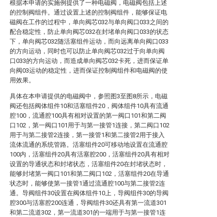
根据本申请的实施例提供了一种电磁阀，电磁阀包括上述
的控制阀组件。通过设置上述的控制阀组件，能够保证电
磁阀在工作的过程中，单向阀芯032与单向阀口033之间的
配合稳定性，防止单向阀芯032在封堵单向阀口033的状态
下，单向阀芯032随活塞组件运动，而向远离单向阀口033
的方向运动，同时也可以防止单向阀芯032过于向单向阀
口033的方向运动，而造成单向阀芯032卡死，进而保证单
向阀03运动的稳定性，进而保证控制阀组件和电磁阀的使
用效果。
具体在本申请提供的电磁阀中，参照图3至图8所示，电磁
阀还包括阀体组件10和活塞组件20，阀体组件10具有流通
腔100，流通腔100具有相对设置的第一阀口101和第二阀
口102，第一阀口101用于与第一接管1连接，第二阀口102
用于与第二接管2连接，第一接管1和第二接管2用于接入
流体流通的系统管路。活塞组件20可移动地设置在流通腔
100内，活塞组件20具有活塞腔200，活塞组件20具有相对
设置的导通状态和封堵状态，活塞组件20在封堵状态时，
能够封堵第一阀口101和第二阀口102，活塞组件20在导通
状态时，能够使第一接管1通过流通腔100与第二接管2连
通。导阀组件30设置在阀体组件10上，导阀组件30的导阀
腔300与活塞腔200连通，导阀组件30还具有第一流道301
和第二流道302，第一流道301的一端用于与第一接管1连