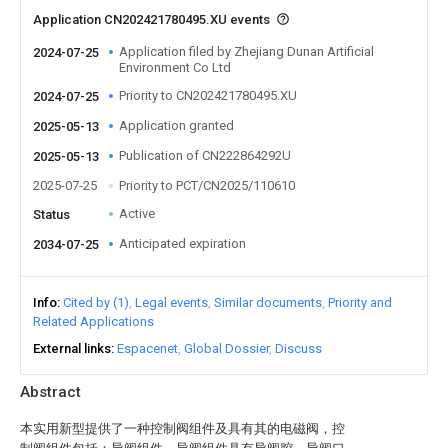
Application CN202421780495.XU events
Application filed by Zhejiang Dunan Artificial
2024-07-25
Environment Co Ltd
Priority to CN202421780495.XU
2024-07-25
Application granted
2025-05-13
Publication of CN222864292U
2025-05-13
2025-07-25
Priority to PCT/CN2025/110610
Active
Status
Anticipated expiration
2034-07-25
Info
Cited by (1)
Legal events
Similar documents
Priority and
Related Applications
External links
Espacenet
Global Dossier
Discuss
Abstract
本实用新型提供了一种控制阀组件及具有其的电磁阀，控