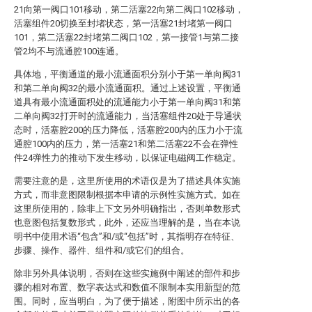
21向第一阀口101移动，第二活塞22向第二阀口102移动，
活塞组件20切换至封堵状态，第一活塞21封堵第一阀口
101，第二活塞22封堵第二阀口102，第一接管1与第二接
管2均不与流通腔100连通。
具体地，平衡通道的最小流通面积分别小于第一单向阀31
和第二单向阀32的最小流通面积。通过上述设置，平衡通
道具有最小流通面积处的流通能力小于第一单向阀31和第
二单向阀32打开时的流通能力，当活塞组件20处于导通状
态时，活塞腔200的压力降低，活塞腔200内的压力小于流
通腔100内的压力，第一活塞21和第二活塞22不会在弹性
件24弹性力的推动下发生移动，以保证电磁阀工作稳定。
需要注意的是，这里所使用的术语仅是为了描述具体实施
方式，而非意图限制根据本申请的示例性实施方式。如在
这里所使用的，除非上下文另外明确指出，否则单数形式
也意图包括复数形式，此外，还应当理解的是，当在本说
明书中使用术语“包含”和/或“包括”时，其指明存在特征、
步骤、操作、器件、组件和/或它们的组合。
除非另外具体说明，否则在这些实施例中阐述的部件和步
骤的相对布置、数字表达式和数值不限制本实用新型的范
围。同时，应当明白，为了便于描述，附图中所示出的各