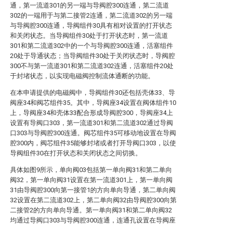
通，第一流道301的另一端与导阀腔300连通，第二流道
302的一端用于与第二接管2连通，第二流道302的另一端
与导阀腔300连通，导阀组件30具有相对设置的打开状态
和关闭状态。当导阀组件30处于打开状态时，第一流道
301和第二流道302中的一个与导阀腔300连通，活塞组件
20处于导通状态；当导阀组件30处于关闭状态时，导阀腔
300不与第一流道301和第二流道302连通，活塞组件20处
于封堵状态，以实现电磁阀控制流体通断的功能。
在本申请提供的电磁阀中，导阀组件30还包括壳体33、导
阀座34和阀芯组件35。其中，导阀座34设置在阀体组件10
上，导阀座34和壳体33配合形成导阀腔300，导阀座34上
设置有导阀口303，第一流道301和第二流道302通过导阀
口303与导阀腔300连通。阀芯组件35可移动地设置在导阀
腔300内，阀芯组件35能够封堵或者打开导阀口303，以使
导阀组件30在打开状态和关闭状态之间切换。
具体如图9所示，单向阀03包括第一单向阀31和第二单向
阀32，第一单向阀31设置在第一流道301上，第一单向阀
31由导阀腔300向第一接管1的方向单向导通，第二单向阀
32设置在第二流道302上，第二单向阀32由导阀腔300向第
二接管2的方向单向导通。第一单向阀31和第二单向阀32
均通过导阀口303与导阀腔300连通，连通孔设置在导阀座