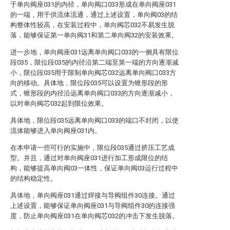
于单向阀座031的内径，单向阀口033形成在单向阀座031
的一端，用于供流体流通，通过上述设置，单向阀03的结
构整体性较高，在安装过程中，单向阀芯032不易发生脱
落，能够保证第一单向阀31和第二单向阀32的安装效果。
进一步地，单向阀座031远离单向阀口033的一侧具有限位
段035，限位段035的内径沿第二端至第一端的方向逐渐减
小，限位段035用于限制单向阀芯032远离单向阀口033方
向的移动。具体地，限位段035可以设置为锥形段的形
式，锥形段的内径沿远离单向阀口033的方向逐渐减小，
以对单向阀芯032起到限位效果。
具体地，限位段035远离单向阀口033的端口不封闭，以使
流体能够进入单向阀座031内。
在本申请一些可行的实施中，限位段035通过挤压工艺成
型。并且，通过对单向阀座031进行加工形成限位的结
构，能够提高单向阀03一体性，保证单向阀03运行过程中
的结构稳定性。
具体地，单向阀座031通过焊接与导阀组件30连接。通过
上述设置，能够保证单向阀座031与导阀组件30的连接强
度，防止单向阀座031在单向阀芯032的冲击下发生脱落。