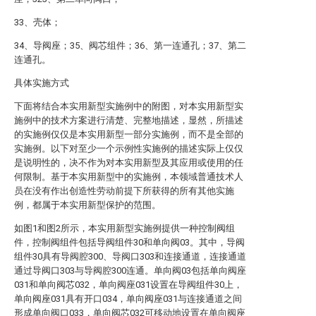
33、壳体；
34、导阀座；35、阀芯组件；36、第一连通孔；37、第二
连通孔。
具体实施方式
下面将结合本实用新型实施例中的附图，对本实用新型实
施例中的技术方案进行清楚、完整地描述，显然，所描述
的实施例仅仅是本实用新型一部分实施例，而不是全部的
实施例。以下对至少一个示例性实施例的描述实际上仅仅
是说明性的，决不作为对本实用新型及其应用或使用的任
何限制。基于本实用新型中的实施例，本领域普通技术人
员在没有作出创造性劳动前提下所获得的所有其他实施
例，都属于本实用新型保护的范围。
如图1和图2所示，本实用新型实施例提供一种控制阀组
件，控制阀组件包括导阀组件30和单向阀03。其中，导阀
组件30具有导阀腔300、导阀口303和连接通道，连接通道
通过导阀口303与导阀腔300连通。单向阀03包括单向阀座
031和单向阀芯032，单向阀座031设置在导阀组件30上，
单向阀座031具有开口034，单向阀座031与连接通道之间
形成单向阀口033，单向阀芯032可移动地设置在单向阀座