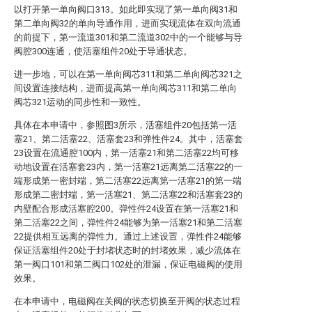
以打开第一单向阀口313。如此即实现了第一单向阀31和
第二单向阀32的单向导通作用，进而实现流体在双向流通
的前提下，第一流道301和第二流道302中的一个能够与导
阀腔300连通，使活塞组件20处于导通状态。
进一步地，可以在第一单向阀芯311和第二单向阀芯321之
间设置连接结构，进而提高第一单向阀芯311和第二单向
阀芯321运动的同步性和一致性。
具体在本申请中，参照图3所示，活塞组件20包括第一活
塞21、第二活塞22、活塞套23和弹性件24。其中，活塞套
23设置在流通腔100内，第一活塞21和第二活塞22均可移
动地设置在活塞套23内，第一活塞21远离第二活塞22的一
端形成第一密封端，第二活塞22远离第一活塞21的第一端
形成第二密封端，第一活塞21、第二活塞22和活塞套23的
内壁配合形成活塞腔200。弹性件24设置在第一活塞21和
第二活塞22之间，弹性件24能够为第一活塞21和第二活塞
22提供相互远离的弹性力。通过上述设置，弹性件24能够
保证活塞组件20处于封堵状态时的封堵效果，减少流体在
第一阀口101和第二阀口102处的泄漏，保证电磁阀的使用
效果。
在本申请中，电磁阀在关阀的状态切换至开阀的状态过程