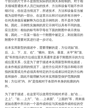
个部分的尺寸并不是按照实际的比例关系绘制的。对于相
关领域普通技术人员已知的技术、方法和设备可能不作详
细讨论，但在适当情况下，所述技术、方法和设备应当被
视为说明书的一部分。在这里示出和讨论的所有示例中，
任何具体值应被解释为仅仅是示例性的，而不是作为限
制。因此，示例性实施例的其它示例可以具有不同的值。
应注意到：相似的标号和字母在下面的附图中表示类似
项，因此，一旦某一项在一个附图中被定义，则在随后的
附图中不需要对其进行进一步讨论。
在本实用新型的描述中，需要理解的是，方位词如“前、
后、上、下、左、右”、“横向、竖向、垂直、水平”和“顶、
底”等所指示的方位或位置关系通常是基于附图所示的方位
或位置关系，仅是为了便于描述本实用新型和简化描述，
在未作相反说明的情况下，这些方位词并不指示和暗示所
指的装置或元件必须具有特定的方位或者以特定的方位构
造和操作，因此不能理解为对本实用新型保护范围的限
制；方位词“内、外”是指相对于各部件本身的轮廓的内
外。
为了便于描述，在这里可以使用空间相对术语，如“在……
之上”、“在……上方”、“在……上表面”、“上面的”等，用来描
述如在图中所示的一个器件或特征与其他器件或特征的空