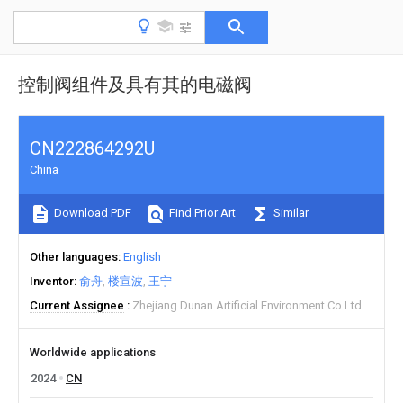
控制阀组件及具有其的电磁阀
CN222864292U
China
Download PDF
Find Prior Art
Similar
Other languages
English
Inventor
俞舟
楼宣波
王宁
Current Assignee
Zhejiang Dunan Artificial Environment Co Ltd
Worldwide applications
2024
CN