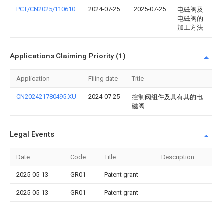
PCT/CN2025/110610
2024-07-25
2025-07-25
电磁阀及
电磁阀的
加工方法
Applications Claiming Priority (1)
Application
Filing date
Title
CN202421780495.XU
2024-07-25
控制阀组件及具有其的电
磁阀
Legal Events
Date
Code
Title
Description
2025-05-13
GR01
Patent grant
2025-05-13
GR01
Patent grant