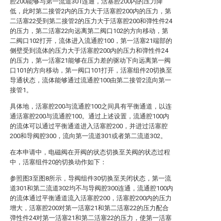
腔200能够与第一流道301连通，活塞腔200内的压力降
低，此时第二接管2内的压力大于活塞腔200内的压力，第
二活塞22受到第二接管2的压力大于活塞腔200和弹性件24
的压力，第二活塞22向远离第二阀口102的方向移动，第
二阀口102打开，流体进入流通腔100，第一活塞21端部的
侧壁受到流体的压力大于活塞腔200内的压力和弹性件24
的压力，第一活塞21能够在压力差的驱动下向远离第一阀
口101的方向移动，第一阀口101打开，活塞组件20切换至
导通状态，流体能够通过流通腔100由第二接管2流向第一
接管1。
具体地，活塞腔200与流通腔100之间具有平衡通道，以连
通活塞腔200与流通腔100。通过上述设置，流通腔100内
的流体可以通过平衡通道进入活塞腔200，并进过活塞腔
200和导阀腔300，流向第一流道301或者第二流道302。
在本申请中，电磁阀在开阀的状态切换至关阀的状态过程
中，活塞组件20的切换动作如下：
参照图3至图8所示，导阀组件30切换至关闭状态，第一流
道301和第二流道302均不与导阀腔300连通，流通腔100内
的流体通过平衡通道流入活塞腔200，活塞腔200内的压力
增大，活塞腔200对第一活塞21和第二活塞22的压力配合
弹性件24对第一活塞21和第二活塞22的压力，使第一活塞