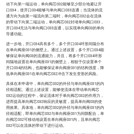
动下向第一端运动，单向阀芯032能够至少部分地避让开
口034，使开口034能够与单向阀口033连通；当流体的流
通方向为由第一端流向第二端时，单向阀芯032会在流体
的带动下向第二端运动，单向阀芯032封堵单向阀口033，
开口034无法与单向阀口033连通，以实现单向阀03的单向
导通功能。
进一步地，开口034具有多个，多个开口034环形间隔分布
在单向阀座031的侧壁上。通过上述设置，多个开口034能
够保证单向阀03的流通能力，并且，将多个开口034环形
间隔地设置在单向阀座031的侧壁上，相较于仅设置单个
开口034的结构，也能够保证单向阀座031的结构强度，降
低单向阀座031在单向阀芯032冲击下发生变形的风险。
具体在本申请中，单向阀芯032的外径与单向阀座031的内
径相适配。通过上述设置，能够使流体在带动单向阀芯
032运动的过程中，保证流体对于单向阀芯032的作用力，
进而提高单向阀芯032响应的灵敏度，提高单向阀03的使
用效果。具体地，单向阀芯032的外径与单向阀座031的内
径相适配，即单向阀芯032与单向阀座031为间隙配合，单
向阀芯032可移动地设置在单向阀座031内，且单向阀芯
032可以在流体的带动下进行运动。