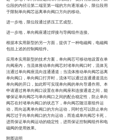
位段的内径沿第二端至第一端的方向逐渐减小，限位段用
于限制单向阀芯远离单向阀口方向的移动。
进一步地，限位段通过挤压工艺成型。
进一步地，单向阀座通过焊接与导阀组件连接。
根据本实用新型的另一方面，提供了一种电磁阀，电磁阀
包括上述的控制阀组件。
应用本实用新型的技术方案，单向阀芯可移动地设置在单
向阀座内，当流体推动单向阀芯封堵单向阀口时，流体无
法通过单向阀座流向连通通道；当流体推动单向阀芯远离
单向阀口，单向阀口打开时，流体可以通过连通通道流出
单向阀的开口，如此即可实现单向阀的单向导通作用。本
申请通过将单向阀口设置在单向阀座和连接通道之间，能
够保证单向阀芯与单向阀口之间的配合稳定性，防止单向
阀芯在封堵单向阀口的状态下，单向阀芯随活塞组件运
动，而向远离单向阀口的方向运动，同时也可以防止单向
阀芯过于向单向阀口的方向运动，而造成单向阀芯卡死，
进而保证单向阀运动的稳定性，进而保证控制阀组件和电
磁阀的使用效果。
附图说明