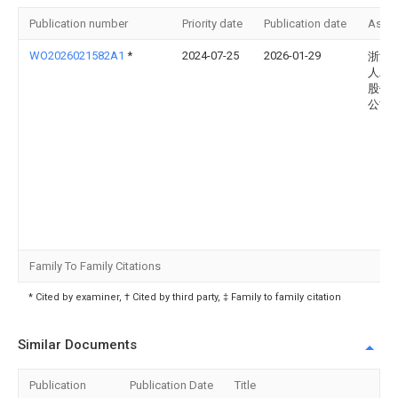
Publication number
Priority date
Publication date
Assi
WO2026021582A1
*
2024-07-25
2026-01-29
浙江
人工
股份
公司
Family To Family Citations
* Cited by examiner, † Cited by third party, ‡ Family to family citation
Similar Documents
Publication
Publication Date
Title