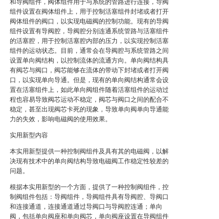
和导阀组件，阀体组件用于与系统的管路进行连接，导阀
组件设置在阀体组件上，用于控制活塞组件封堵或者打开
阀体组件的阀口，以实现电磁阀的控制功能。现有的导阀
组件设置有导阀腔，导阀腔分别连通系统管路与活塞组件
的活塞腔，用于控制活塞腔内部的压力，以实现控制活塞
组件的运动状态。目前，通常会在导阀腔与系统管路之间
设置单向阀结构，以控制流体的流通方向。单向阀结构具
有阀芯与阀口，阀芯能够在流体的带动下封堵或者打开阀
口，以实现单向导通。但是，现有的单向阀结构通常会设
置在活塞组件上，如此单向阀组件随着活塞组件的运动过
程也容易导致阀芯运动不稳定，阀芯与阀口之间的配合不
稳定，甚至出现阀芯卡死的现象，导致单向阀单向导通能
力的失效，影响电磁阀的使用效果。
实用新型内容
本实用新型提供一种控制阀组件及具有其的电磁阀，以解
决现有技术中的单向阀结构导致电磁阀工作稳定性较差的
问题。
根据本实用新型的一个方面，提供了一种控制阀组件，控
制阀组件包括：导阀组件，导阀组件具有导阀腔、导阀口
和连接通道，连接通道通过导阀口与导阀腔连通；单向
阀，包括单向阀座和单向阀芯，单向阀座设置在导阀组件