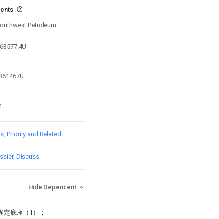
vents
 Southwest Petroleum
663577.4U
2861467U
n
ts
Priority and Related
ssier
Discuss
Hide Dependent
固定底座（1）；