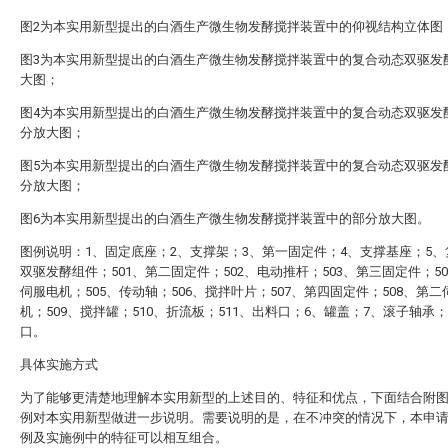
图2为本实用新型提出的白酒生产微生物发酵搅拌装置中的仰视结构立体图
图3为本实用新型提出的白酒生产微生物发酵搅拌装置中的复合动态双驱发
大图；
图4为本实用新型提出的白酒生产微生物发酵搅拌装置中的复合动态双驱发
分放大图；
图5为本实用新型提出的白酒生产微生物发酵搅拌装置中的复合动态双驱发
分放大图；
图6为本实用新型提出的白酒生产微生物发酵搅拌装置中的部分放大图。
图例说明：1、固定底座；2、支撑架；3、第一固定件；4、支撑基座；5
双驱发酵组件；501、第二固定件；502、电动推杆；503、第三固定件；5
伺服电机；505、传动轴；506、搅拌叶片；507、第四固定件；508、第二
机；509、搅拌罐；510、折流板；511、出料口；6、罐盖；7、滚子轴承
口。
具体实施方式
为了能够更清楚地理解本实用新型的上述目的、特征和优点，下面结合附
例对本实用新型做进一步说明。需要说明的是，在不冲突的情况下，本申
例及实施例中的特征可以相互组合。