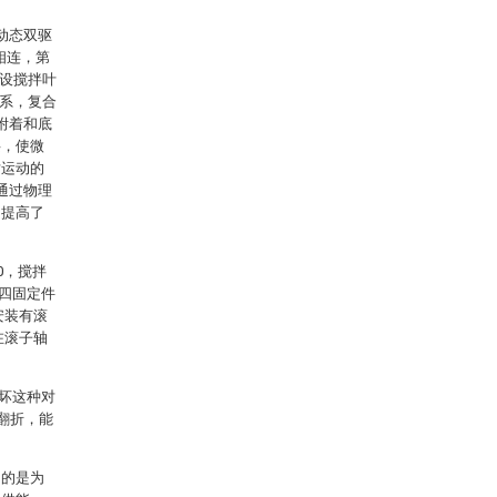
动态双驱
相连，第
插设搅拌叶
关系，复合
附着和底
层，使微
对运动的
通过物理
功提高了
0，搅拌
第四固定件
安装有滚
在滚子轴
破坏这种对
翻折，能
目的是为