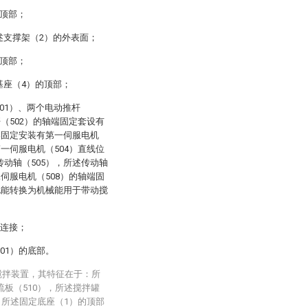
的顶部；
述支撑架（2）的外表面；
的顶部；
基座（4）的顶部；
01）、两个电动推杆
杆（502）的轴端固定套设有
部固定安装有第一伺服电机
第一伺服电机（504）直线位
传动轴（505），所述传动轴
二伺服电机（508）的轴端固
将电能转换为机械能用于带动搅
定连接；
01）的底部。
搅拌装置，其特征在于：所
流板（510），所述搅拌罐
，所述固定底座（1）的顶部