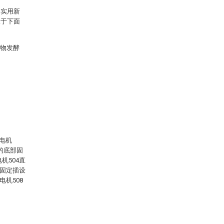
本实用新
限于下面
生物发酵
服电机
3的底部固
机504直
部固定插设
电机508