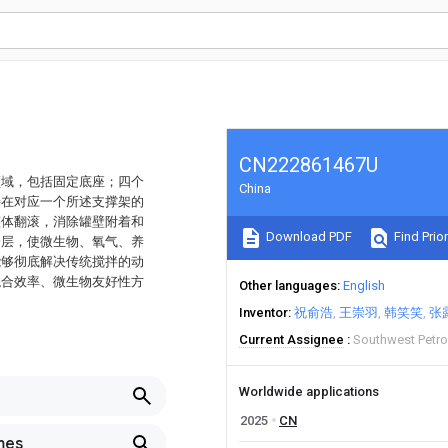
CN222861467U
域，包括固定底座；‌四个
China
接在对应一个所述支撑架的
整体翻滚，消除罐壁附着和
Download PDF
Find Prior
分层，使微生物、氧气、养
能够彻底解决传统搅拌的动
混合效率、微生物友好性方
Other languages
English
Inventor
祝俞浩
王崇羽
韩笑笑
张
Current Assignee
Southwest Petro
Worldwide applications
2025
CN
mes