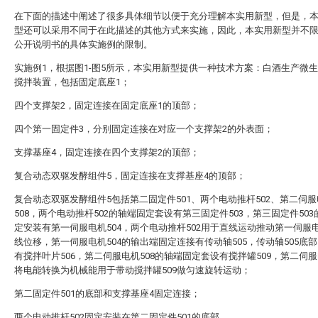
在下面的描述中阐述了很多具体细节以便于充分理解本实用新型，但是，
型还可以采用不同于在此描述的其他方式来实施，因此，本实用新型并不
公开说明书的具体实施例的限制。
实施例1，根据图1-图5所示，本实用新型提供一种技术方案：白酒生产微
搅拌装置，包括固定底座1；
‌四个支撑架2，固定连接在固定底座1的顶部；
四个第一固定件3，分别固定连接在对应一个支撑架2的外表面；
支撑基座4，固定连接在四个支撑架2的顶部；
复合动态双驱发酵组件5，固定连接在支撑基座4的顶部；
复合动态双驱发酵组件5包括第二固定件501、两个电动推杆502、第二伺
508，两个电动推杆502的轴端固定套设有第三固定件503，第三固定件50
定安装有第一伺服电机504，两个电动推杆502用于直线运动推动第一伺服电
线位移，第一伺服电机504的输出端固定连接有传动轴505，传动轴505底
有搅拌叶片506，第二伺服电机508的轴端固定套设有搅拌罐509，第二伺服
将电能转换为机械能用于带动搅拌罐509做匀速旋转运动；
第二固定件501的底部和支撑基座4固定连接；
两个电动推杆502固定安装在第二固定件501的底部。