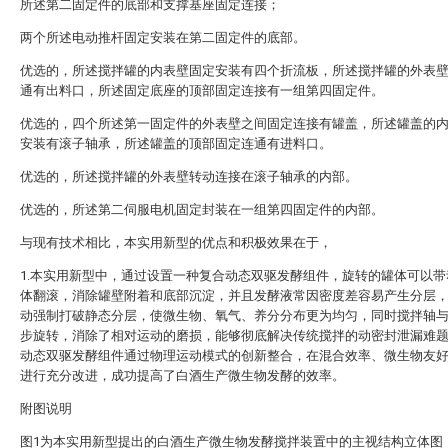
所述第二固定件的底部和支撑基座固定连接；
两个所述电动推杆固定安装在第二固定件的底部。
优选的，所述搅拌罐的内表壁固定安装有四个折流板，所述搅拌罐的外表
通有出料口，所述固定底座的顶部固定连接有一组第四固定件。
优选的，四个所述第一固定件的外表壁之间固定连接有罐盖，所述罐盖的
安装有滚子轴承，所述罐盖的顶部固定连通有进料口。
优选的，所述搅拌罐的外表壁转动连接在滚子轴承的内部。
优选的，所述第二伺服电机固定封装在一组第四固定件的内部。
与现有技术相比，本实用新型的优点和积极效果在于，
1.本实用新型中，通过设置一种复合动态双驱发酵组件，旋转的罐体可以带
体翻滚，消除罐壁附着和底部沉淀，并且发酵液常因密度差容易产生分层
动强制打破静态分层，使微生物、氧气、养分分布更为均匀，同时搅拌轴
步旋转，消除了相对运动的磨损，能够彻底解决传统搅拌的动密封泄漏难
动态双驱发酵组件通过物理运动模式的创新整合，在混合效率、微生物友
进行充分改进，成功提高了白酒生产微生物发酵的效率‌。
附图说明
图1为本实用新型提出的白酒生产微生物发酵搅拌装置中的主视结构立体图