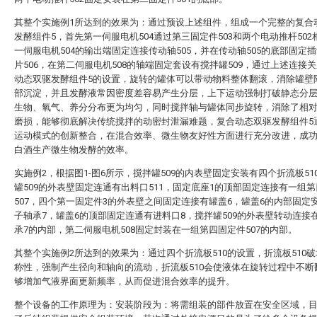
其整个实施例1所达到的效果为：通过预设上述组件，组成一个完整的复合
发酵组件5，首先第一伺服电机504通过第三固定件503和两个电动推杆502
一伺服电机504的输出端固定连接传动轴505，并在传动轴505的底部固定
片506，在第二伺服电机508的轴端固定套设有搅拌罐509，通过上述连接
动态双驱发酵组件5的设置，旋转的罐体可以带动物料整体翻滚，消除罐壁
部沉淀，并且发酵液常因密度差容易产生分层，上下运动强制打破静态分
生物、氧气、养分分布更为均匀，同时搅拌轴与罐体同步旋转，消除了相
磨损，能够彻底解决传统搅拌的动密封泄漏难题，复合动态双驱发酵组件5
运动模式的创新整合，在混合效率、微生物友好性方面进行充分改进，成
白酒生产微生物发酵的效率。
实施例2，根据图1-图6所示，搅拌罐509的内表壁固定安装有四个折流板51
罐509的外表壁固定连通有出料口511，固定底座1的顶部固定连接有一组
507，四个第一固定件3的外表壁之间固定连接有罐盖6，罐盖6的内部固定
子轴承7，罐盖6的顶部固定连通有进料口8，搅拌罐509的外表壁转动连接
承7的内部，第二伺服电机508固定封装在一组第四固定件507的内部。
其整个实施例2所达到的效果为：通过四个折流板510的设置，折流板510
称性，强制产生径向和轴向的流动，折流板510会使液体在旋转过程中不断
够增加气液界面更新频率，从而促进混合效率的提升‌。
整个设备的工作原理为：安装阶段为：将需组装的部件放置在安全区域，