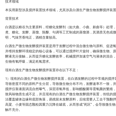
技术领域
本实用新型涉及搅拌装置技术领域，尤其涉及白酒生产微生物发酵搅拌装
背景技术
白酒是以粮谷为主要原料，经糖化发酵剂（如大曲、小曲、麸曲等）处理
煮、糖化、发酵、蒸馏、陈酿、勾调等工艺制成的蒸馏酒，其酒质无色或
明，气味芳香纯正，酒精含量较高‌‌。
白酒生产微生物发酵搅拌装置是用于发酵过程中混合微生物与原料、促进
并维持发酵环境稳定的核心设备，可以通过搅拌叶片旋转，确保微生物、
酵液充分接触，从而提升糖化发酵效率‌，机械搅拌加速空气与液体的混合
生物有氧呼吸，满足耗氧需求‌‌‌。
现有白酒生产微生物发酵搅拌装置存在以下不足：
1）现有的白酒生产微生物发酵搅拌装置，在白酒发酵的过程中常规的搅拌
导致密度不同的原料产生分层，导致微生物分布不均，发酵速率不一致，
搅拌仅靠液面涡流自然曝气，深层溶氧率低，影响醋酸菌等需氧菌的繁殖
致风味物质生成不足，并且现有的白酒生产微生物发酵搅拌装置，传统的
法覆盖罐体边缘和底部角落，易残留未发酵原料，后续需要人工去干预翻
高粱、小麦等固态颗粒因重力沉降在罐底，从而形成“死区”，会导致微生物
触不充分‌。