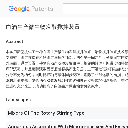
Patents
白酒生产微生物发酵搅拌装置
Abstract
本实用新型提供了一种白酒生产微生物发酵搅拌装置，涉及搅拌装置技术领
支撑架，固定连接在所述固定底座的顶部；四个第一固定件，分别固定连
外表面；通过设置一种复合动态双驱发酵组件，旋转的罐体可以带动物料
底部沉淀，并且发酵液常因密度差容易产生分层，上下运动强制打破静态
分分布更为均匀，同时搅拌轴与罐体同步旋转，消除了相对运动的磨损，
密封泄漏难题，复合动态双驱发酵组件通过物理运动模式的创新整合，在
面进行充分改进，成功提高了白酒生产微生物发酵的效率。
Landscapes
Mixers Of The Rotary Stirring Type
Apparatus Associated With Microorganisms And Enzy