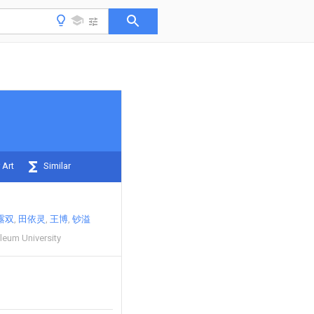
 Art
Similar
露双
田依灵
王博
钞溢
leum University