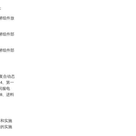
；
酵组件放
酵组件部
酵组件部
、复合动态
04、第一
伺服电
；8、进料
图和实施
请的实施