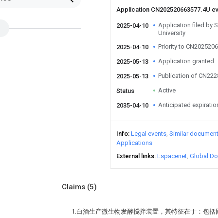
Application CN202520663577.4U e
Application filed by
2025-04-10
University
Priority to CN202520
2025-04-10
Application granted
2025-05-13
Publication of CN22
2025-05-13
Active
Status
Anticipated expiratio
2035-04-10
Info
Legal events
Similar documen
Applications
External links
Espacenet
Global Do
Claims
(5)
1.白酒生产微生物发酵搅拌装置，其特征在于：包括