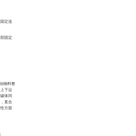
壁固定连
内部固定
动物料整
，上下运
与罐体同
题，复合
好性方面
；