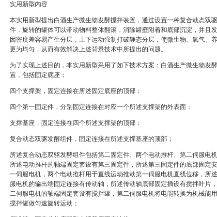
实用新型内容
本实用新型提出白酒生产微生物发酵搅拌装置，通过设置一种复合动态双
件，旋转的罐体可以带动物料整体翻滚，消除罐壁附着和底部沉淀，并且
因密度差容易产生分层，上下运动强制打破静态分层，使微生物、氧气、
更为均匀，从而有效解决上述背景技术中所提出的问题。
为了实现上述目的，本实用新型采用了如下技术方案：白酒生产微生物发
置，包括固定底座；
‌四个支撑架，固定连接在所述固定底座的顶部；
四个第一固定件，分别固定连接在对应一个所述支撑架的外表面；
支撑基座，固定连接在四个所述支撑架的顶部；
复合动态双驱发酵组件，固定连接在所述支撑基座的顶部；
所述复合动态双驱发酵组件包括第二固定件、两个电动推杆、第二伺服电
所述电动推杆的轴端固定套设有第三固定件，所述第三固定件的底部固定
一伺服电机，两个电动推杆用于直线运动推动第一伺服电机直线位移，所
服电机的输出端固定连接有传动轴，所述传动轴底部固定插设有搅拌叶片
二伺服电机的轴端固定套设有搅拌罐，第二伺服电机将电能转换为机械能
搅拌罐做匀速旋转运动；