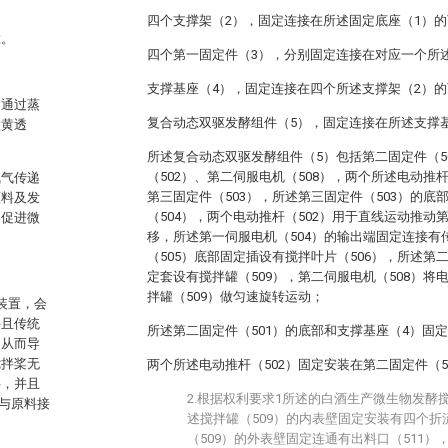
‌四个支撑架（2），固定连接在所述固定底座（1）
置。
四个第一固定件（3），分别固定连接在对应一个所
支撑基座（4），固定连接在四个所述支撑架（2）
，通过蒸
复合动态双驱发酵组件（5），固定连接在所述支撑
微黄透
所述复合动态双驱发酵组件（5）包括第二固定件（5
（502）、第二伺服电机（508），两个所述电动推
氧气传递
第三固定件（503），所述第三固定件（503）的底
原料及发
（504），两个电动推杆（502）用于直线运动推动
，促进微
移，所述第一伺服电机（504）的输出端固定连接有
（505）底部固定插设有搅拌叶片（506），所述第
定套设有搅拌罐（509），第二伺服电机（508）
拌罐（509）做匀速旋转运动；
装置，会
并且传统
所述第二固定件（501）的底部和支撑基座（4）固
，从而导
搅拌桨无
两个所述电动推杆（502）固定安装在第二固定件（5
拌，并且
2.根据权利要求1所述的白酒生产微生物发酵
与原料接
述搅拌罐（509）的内表壁固定安装有四个折
（509）的外表壁固定连通有出料口（511）