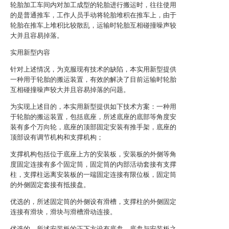
轮胎加工车间内对加工成型的轮胎进行搬运时，往往使用
的是普通推车，工作人员手动将轮胎堆积在推车上，由于
轮胎在推车上堆积比较散乱，运输时轮胎互相碰撞噪声较
大并且容易掉落。
实用新型内容
针对上述情况，为克服现有技术的缺陷，本实用新型提供
一种用于轮胎的搬运装置，有效的解决了目前运输时轮胎
互相碰撞噪声较大并且容易掉落的问题。
为实现上述目的，本实用新型提供如下技术方案：一种用
于轮胎的搬运装置，包括底座，所述底座的底部等角度安
装有多个万向轮，底座的顶部固定安装有推手架，底座的
顶部设有调节机构和支撑机构；
支撑机构包括位于底座上方的安装板，安装板的外侧等角
度固定连接有多个固定筒，固定筒的内部活动套接有支撑
柱，支撑柱远离安装板的一端固定连接有限位板，固定筒
的外侧固定套接有抵接盘。
优选的，所述固定筒的外侧设有滑槽，支撑柱的外侧固定
连接有滑块，滑块与滑槽滑动连接。
优选的，所述安装板的正下方设有底盘，底盘与安装板之