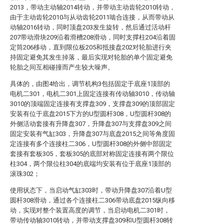
2013，带动主动轴2014转动，并带动主动齿轮2010转动，
由于主动齿轮2010与从动齿轮2011啮合连接，从而带动从
动轴2016转动，同时顶盘203发生旋转，然后通过活动杆
207带动滑块209沿着滑槽208滑动，同时支撑柱204沿着固
定筒206移动，直到限位板205和抵接盘202对轮胎进行夹
持固定避免其发生掉落，最后实现对轮胎的单个固定避免
轮胎之间互相碰撞而产生较大噪声。
具体的，由图4给出，调节机构3包括固定于底座1顶部的
电机二301，电机二301上固定连接有传动轴3010，传动轴
3010的顶端固定连接有支撑盘309，支撑盘309的顶部固定
安装有位于底盘2015下方的U型圆杆308，U型圆杆308的
外侧活动套接有升降盘307，升降盘307与支撑盘309之间
固定安装有气缸303，升降盘307与底盘2015之间等角度固
定连接有多个连接柱二306，U型圆杆308的外侧中部固定
套接有套板305，套板305的底部对称固定连接有两个限位
柱304，两个限位柱304的底端均安装有位于底座1顶部的
滚珠302；
使用状态下，当启动气缸303时，带动升降盘307沿着U型
圆杆308滑动，通过各个连接柱二306带动底盘2015纵向移
动，实现对整个装置高度的调节，当启动电机二301时，
带动传动轴3010转动，并带动支撑盘309和U型圆杆308转