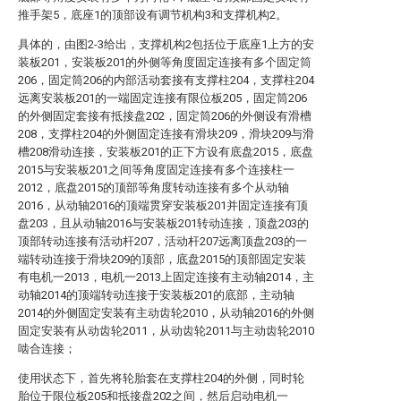
推手架5，底座1的顶部设有调节机构3和支撑机构2。
具体的，由图2-3给出，支撑机构2包括位于底座1上方的安
装板201，安装板201的外侧等角度固定连接有多个固定筒
206，固定筒206的内部活动套接有支撑柱204，支撑柱204
远离安装板201的一端固定连接有限位板205，固定筒206
的外侧固定套接有抵接盘202，固定筒206的外侧设有滑槽
208，支撑柱204的外侧固定连接有滑块209，滑块209与滑
槽208滑动连接，安装板201的正下方设有底盘2015，底盘
2015与安装板201之间等角度固定连接有多个连接柱一
2012，底盘2015的顶部等角度转动连接有多个从动轴
2016，从动轴2016的顶端贯穿安装板201并固定连接有顶
盘203，且从动轴2016与安装板201转动连接，顶盘203的
顶部转动连接有活动杆207，活动杆207远离顶盘203的一
端转动连接于滑块209的顶部，底盘2015的顶部固定安装
有电机一2013，电机一2013上固定连接有主动轴2014，主
动轴2014的顶端转动连接于安装板201的底部，主动轴
2014的外侧固定安装有主动齿轮2010，从动轴2016的外侧
固定安装有从动齿轮2011，从动齿轮2011与主动齿轮2010
啮合连接；
使用状态下，首先将轮胎套在支撑柱204的外侧，同时轮
胎位于限位板205和抵接盘202之间，然后启动电机一