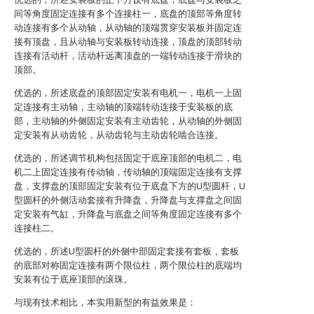
间等角度固定连接有多个连接柱一，底盘的顶部等角度转
动连接有多个从动轴，从动轴的顶端贯穿安装板并固定连
接有顶盘，且从动轴与安装板转动连接，顶盘的顶部转动
连接有活动杆，活动杆远离顶盘的一端转动连接于滑块的
顶部。
优选的，所述底盘的顶部固定安装有电机一，电机一上固
定连接有主动轴，主动轴的顶端转动连接于安装板的底
部，主动轴的外侧固定安装有主动齿轮，从动轴的外侧固
定安装有从动齿轮，从动齿轮与主动齿轮啮合连接。
优选的，所述调节机构包括固定于底座顶部的电机二，电
机二上固定连接有传动轴，传动轴的顶端固定连接有支撑
盘，支撑盘的顶部固定安装有位于底盘下方的U型圆杆，U
型圆杆的外侧活动套接有升降盘，升降盘与支撑盘之间固
定安装有气缸，升降盘与底盘之间等角度固定连接有多个
连接柱二。
优选的，所述U型圆杆的外侧中部固定套接有套板，套板
的底部对称固定连接有两个限位柱，两个限位柱的底端均
安装有位于底座顶部的滚珠。
与现有技术相比，本实用新型的有益效果是：