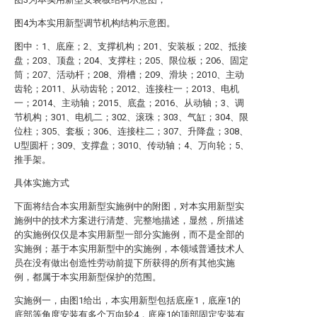
图4为本实用新型调节机构结构示意图。
图中：1、底座；2、支撑机构；201、安装板；202、抵接
盘；203、顶盘；204、支撑柱；205、限位板；206、固定
筒；207、活动杆；208、滑槽；209、滑块；2010、主动
齿轮；2011、从动齿轮；2012、连接柱一；2013、电机
一；2014、主动轴；2015、底盘；2016、从动轴；3、调
节机构；301、电机二；302、滚珠；303、气缸；304、限
位柱；305、套板；306、连接柱二；307、升降盘；308、
U型圆杆；309、支撑盘；3010、传动轴；4、万向轮；5、
推手架。
具体实施方式
下面将结合本实用新型实施例中的附图，对本实用新型实
施例中的技术方案进行清楚、完整地描述，显然，所描述
的实施例仅仅是本实用新型一部分实施例，而不是全部的
实施例；基于本实用新型中的实施例，本领域普通技术人
员在没有做出创造性劳动前提下所获得的所有其他实施
例，都属于本实用新型保护的范围。
实施例一，由图1给出，本实用新型包括底座1，底座1的
底部等角度安装有多个万向轮4，底座1的顶部固定安装有