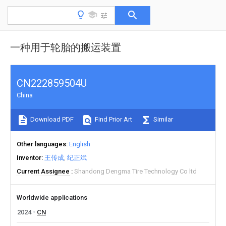
一种用于轮胎的搬运装置
CN222859504U
China
Download PDF
Find Prior Art
Similar
Other languages
English
Inventor
王传成
纪正斌
Current Assignee
Shandong Dengma Tire Technology Co ltd
Worldwide applications
2024
CN