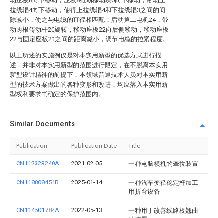
动压板8向下移动，压板8推动移动块6向下移动，带动上
拉线辊4向下移动，使得上拉线辊4和下拉线辊3之间的间
隙减小，使之与电缆的直径相匹配；启动第二电机24，带
动两根传动杆20旋转，移动座板22向后侧移动，移动座板
22与固定座板21之间的距离减小，调节电缆的拉紧程度。
以上所述的实施例仅是对本实用新型的优选方式进行描
述，并非对本实用新型的范围进行限定，在不脱离本实用
新型设计精神的前提下，本领域普通技术人员对本实用新
型的技术方案做出的各种变形和改进，均应落入本实用新
型权利要求书确定的保护范围内。
Similar Documents
Publication
Publication Date
Title
CN112323240A
2021-02-05
一种电脑横机的牵拉装置
CN118808451B
2025-01-14
一种汽车变径稳定杆加工
用折弯设备
CN114501784A
2022-05-13
一种用于改善线路板翘曲