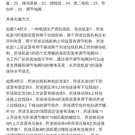
板；22、移动座板；23、绕线辊；24、第二电机；25、导
向杆；26、调节地脚。
具体实施方式
如图1-4所示，一种电缆生产用拉线机，包括机架1，所述
机架1的顶面设置有两个拉线机构，两个所述拉线机构左右
并列布置，两个所述拉线机构之间设置有调节机构，所述
机架1上还设置有用于驱动两个所述拉线机构工作的驱动机
构；所述机架1的四个支撑腿的底部安装有调节地脚26；
当工作厂区的底地面不平时，通过调节调节地脚26可以改
变支撑腿和调节地脚26的整体高度，从而使机架1的顶面
保持水平状态。
如图4所示，所述拉线机构包括支架2，所述支架2的下部
设置有固定块5，所述固定块5上转动连接有下拉线辊3，
所述固定块5的上方设置有移动块6，所述移动块6上转动
连接上拉线辊4，所述移动块6的顶面设置有用于驱动所述
上拉线辊4上下移动的调节组件；所述调节组件包括调节螺
杆10，所述支架2的顶部固定连接有顶板11，所述顶板11
上开设有与所述调节螺杆10相匹配的螺纹孔，所述移动块
6的上方设置有压板8，所述移动块6和所述压板8之间连接
有弹簧7，所述压板8的顶面通过螺栓连接有连接块9，所