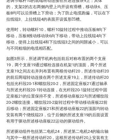
述调节螺杆10的底端转动连接在所述连接块9上；具体
的，支架2的左右两侧内壁上均开设有滑槽，移动块6、压
板8均可以沿滑槽上下滑动；为了防止电缆跑偏，可以在下
拉线辊3、上拉线辊4的表面开设弧形凹槽。
使用时，转动螺杆10，螺杆10旋转过程中推动压板8向下
移动，压板8推动移动块6向下移动，带动上拉线辊4向下
移动，使得上拉线辊4和下拉线辊3之间的间隙减小，可以
与不同粗细的电缆相匹配。
如图3所示，所述调节机构包括前后对称布置的两个支座
19，两个支座19通过螺栓连接在机架1的顶面，两个所述
支座19之间左右并列布置有两根传动杆20，所述传动杆20
的前后两端转动连接在两个所述支座19上，所述传动杆20
包括光杆段20-1和螺纹段20-2，所述固定座板21通过轴承
与所述光杆段20-1转动连接，在光杆段20-1旋转过程中固
定座板21的位置保持不变，所述移动座板22与所述螺纹段
20-2螺纹连接，螺纹段20-2旋转过程中带动移动座板22前
后移动；所述固定座板21和所述移动座板22的顶面均转动
安装有两个绕线辊23，位于后侧的所述支座19的后面设置
有用于驱动所述移动座板22运动的驱动组件。
所述驱动组件包括第二电机24，所述第二电机24的输出轴
与其中一根所述传动杆20，这根所述传动杆20上安装有主