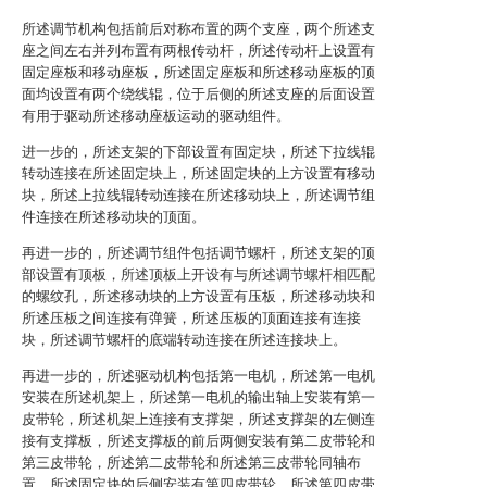
所述调节机构包括前后对称布置的两个支座，两个所述支
座之间左右并列布置有两根传动杆，所述传动杆上设置有
固定座板和移动座板，所述固定座板和所述移动座板的顶
面均设置有两个绕线辊，位于后侧的所述支座的后面设置
有用于驱动所述移动座板运动的驱动组件。
进一步的，所述支架的下部设置有固定块，所述下拉线辊
转动连接在所述固定块上，所述固定块的上方设置有移动
块，所述上拉线辊转动连接在所述移动块上，所述调节组
件连接在所述移动块的顶面。
再进一步的，所述调节组件包括调节螺杆，所述支架的顶
部设置有顶板，所述顶板上开设有与所述调节螺杆相匹配
的螺纹孔，所述移动块的上方设置有压板，所述移动块和
所述压板之间连接有弹簧，所述压板的顶面连接有连接
块，所述调节螺杆的底端转动连接在所述连接块上。
再进一步的，所述驱动机构包括第一电机，所述第一电机
安装在所述机架上，所述第一电机的输出轴上安装有第一
皮带轮，所述机架上连接有支撑架，所述支撑架的左侧连
接有支撑板，所述支撑板的前后两侧安装有第二皮带轮和
第三皮带轮，所述第二皮带轮和所述第三皮带轮同轴布
置，所述固定块的后侧安装有第四皮带轮，所述第四皮带