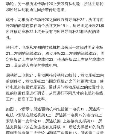
动轮，另一根所述传动杆20上安装有从动轮，所述主动轮
和所述从动轮通过同步带传动连接。
此外，两根所述传动杆20之间设置有导向杆25，所述导向
杆25的两端连接在两个所述支座19上，所述固定座板21和
所述移动座板22上均开设有与所述导向杆25相匹配的通
孔。
使用时，电缆从左侧的拉线机构出来后一次绕过固定座板
21上左侧的绕线辊23、移动座板22上左侧的绕线辊23、固
定座板21上右侧的绕线辊23、移动座板22上右侧的绕线辊
23，最后进入右侧的拉线机构。
启动第二电机24，带动两根传动杆20旋转，移动座板22向
前侧移动，移动座板22与固定座板21之间的距离增加，使
得电缆的拉紧程度更高，通过调节移动座板22的位置对电
缆的张紧程度进行调节，从而进行不同尺寸的电缆的拉线
工作，提高了工作效率。
如图1、2所示，所述驱动机构包括第一电机12，所述第一
电机12安装在所述机架1上，所述第一电机12的输出轴上
安装有第一皮带轮13，所述机架1上连接有支撑架17，所
述支撑架17的左侧连接有支撑板18，所述支撑板18的前后
两侧安装有第二皮带轮14和第三皮带轮15，所述第二皮带