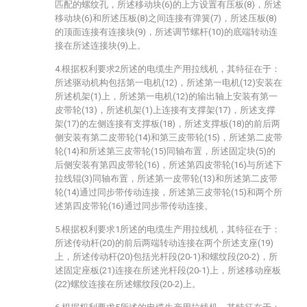
匹配的螺纹孔，所述移动块(6)的上方设置有压板(8)，所述
移动块(6)和所述压板(8)之间连接有弹簧(7)，所述压板(8)
的顶面连接有连接块(9)，所述调节螺杆(10)的底端转动连
接在所述连接块(9)上。
4.根据权利要求2所述的电缆生产用拉线机，其特征在于：
所述驱动机构包括第一电机(12)，所述第一电机(12)安装在
所述机架(1)上，所述第一电机(12)的输出轴上安装有第一
皮带轮(13)，所述机架(1)上连接有支撑架(17)，所述支撑
架(17)的左侧连接有支撑板(18)，所述支撑板(18)的前后两
侧安装有第二皮带轮(14)和第三皮带轮(15)，所述第二皮带
轮(14)和所述第三皮带轮(15)同轴布置，所述固定块(5)的
后侧安装有第四皮带轮(16)，所述第四皮带轮(16)与所述下
拉线辊(3)同轴布置，所述第一皮带轮(13)和所述第二皮带
轮(14)通过同步带传动连接，所述第三皮带轮(15)和两个所
述第四皮带轮(16)通过同步带传动连接。
5.根据权利要求1所述的电缆生产用拉线机，其特征在于：
所述传动杆(20)的前后两端转动连接在两个所述支座(19)
上，所述传动杆(20)包括光杆段(20-1)和螺纹段(20-2)，所
述固定座板(21)连接在所述光杆段(20-1)上，所述移动座板
(22)螺纹连接在所述螺纹段(20-2)上。