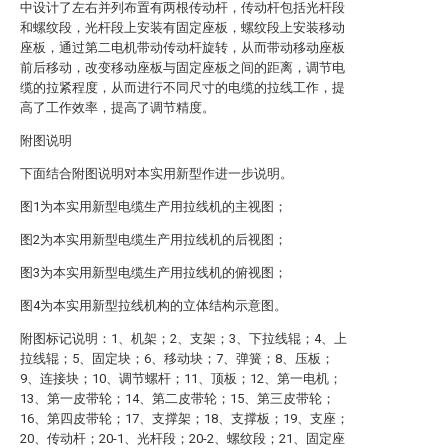
中设计了左右并列布置有两根传动杆，传动杆包括光杆段
和螺纹段，光杆段上安装有固定座板，螺纹段上安装移动
座板，通过第二电机带动传动杆旋转，从而带动移动座板
前后移动，改变移动座板与固定座板之间的距离，调节电
缆的拉紧程度，从而进行不同尺寸的电缆的拉线工作，提
高了工作效率，提高了调节精度。
附图说明
下面结合附图说明对本实用新型作进一步说明。
图1为本实用新型电缆生产用拉线机的主视图；
图2为本实用新型电缆生产用拉线机的后视图；
图3为本实用新型电缆生产用拉线机的俯视图；
图4为本实用新型拉线机构的立体结构示意图。
附图标记说明：1、机架；2、支架；3、下拉线辊；4、上
拉线辊；5、固定块；6、移动块；7、弹簧；8、压板；
9、连接块；10、调节螺杆；11、顶板；12、第一电机；
13、第一皮带轮；14、第二皮带轮；15、第三皮带轮；
16、第四皮带轮；17、支撑架；18、支撑板；19、支座；
20、传动杆；20-1、光杆段；20-2、螺纹段；21、固定座