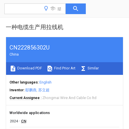
一种电缆生产用拉线机
CN222856302U
China
Download PDF
Find Prior Art
Similar
Other languages
English
Inventor
邸鹏燕
苏立超
Current Assignee
Zhongmai Wire And Cable Co ltd
Worldwide applications
2024
CN