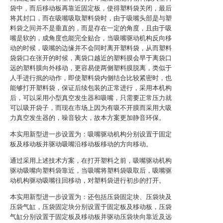
袋中，而后移动板再靠近固定板，使得塑料袋关闭，最后
将其封口，而在吸嘴吸取塑料袋时，由于吸嘴头部是与塑
料袋之间并不是垂直的，而是存在一定的角度，且由于吸
嘴是软的，成角度也能完全贴合，当吸嘴驱动机构反向移
动的时候，吸嘴的边缘并不会同时离开塑料袋，从而塑料
袋袋口在张开的时候，离袋口越近的塑料膜会早于离袋口
远的塑料膜向外移动，更容易使两侧塑料膜脱离，类似于
人手进行抿的动作，即使塑料袋内侧结合比较紧密时，也
能够打开塑料袋，保证后续包装的正常进行，采用本机构
后，可以采用小型真空发生器和吸嘴，只需要正常压力就
可以吸开袋子，而现在市场上因为有吸不开膜而采用大吸
力真空发生器的，噪音较大，故本方案更加静音环保。
本实用新型进一步设置为：吸嘴驱动机构分别设置于固定
板及移动板并驱动吸嘴沿移动板移动的方向移动。
通过采用上述技术方案，在打开塑料之前，吸嘴驱动机构
驱动吸嘴向塑料袋靠近，当吸嘴将塑料袋吸取后，吸嘴驱
动机构驱动吸嘴往回移动，对塑料袋进行初步的打开。
本实用新型进一步设置为：还包括压袋固定块、压袋块及
压袋气缸，压袋固定块分别设置于固定板及移动板，压袋
气缸分别设置于固定板及移动板并驱动压袋块向靠近及远