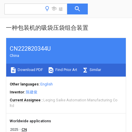
一种包装机的吸袋压袋组合装置
CN222820344U
China
Download PDF
Find Prior Art
Similar
Other languages
English
Inventor
陈建俊
Current Assignee
Leqing Saike Automation Manufacturing Co
ltd
Worldwide applications
2025
CN