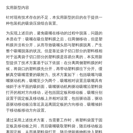
实用新型内容
针对现有技术存在的不足，本实用新型的目的在于提供一
种包装机的吸袋压袋组合装置。
为实现上述目的，避免吸嘴在移动的过程中脱落，问题的
本质在于：吸嘴在吸住塑料膜之后，往两侧移动，但是塑
料膜并没有分开，从而导致吸嘴头部与塑料膜脱离，产生
整个吸嘴脱落的状况。但是靠近袋子切口部分的塑料模相
对于远离袋子切口部分的塑料膜是容易分离的，本实用新
型提供了技术方案基于以下依据：在分离两侧塑料膜的时
候，将袋口的塑料膜先分开，再带动塑料膜往下分开。缓
解真空吸嘴需要的吸附力。技术方案如下：包括吸嘴与吸
嘴驱动机构，吸嘴至少为两个，吸嘴相对设置且吸嘴具有
倾斜于水平面的吸斜面，吸嘴驱动机构驱动吸嘴沿塑料袋
打开的相对方向移动，还包括固定板和移动板，吸嘴分别
设置于固定板及移动板上并相对设置，包括驱动器，驱动
器驱动移动板沿靠近及远离固定板的方向移动，吸嘴倾斜
于移动板移动方向设置。
通过采用上述技术方案，当需要工作时，将塑料袋置于固
定板及移动板之间，而后吸嘴吸取塑料袋，随后移动板远
离固定板，从而将塑料袋打开，随后便能将物料放入塑料