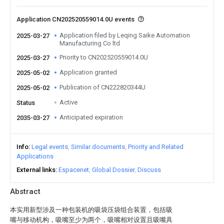
Application CN202520559014.0U events
Application filed by Leqing Saike Automation
2025-03-27
Manufacturing Co ltd
Priority to CN202520559014.0U
2025-03-27
Application granted
2025-05-02
Publication of CN222820344U
2025-05-02
Active
Status
Anticipated expiration
2035-03-27
Info
Legal events
Similar documents
Priority and Related
Applications
External links
Espacenet
Global Dossier
Discuss
Abstract
本实用新型涉及一种包装机的吸袋压袋组合装置，包括吸
嘴与移动机构，吸嘴至少为两个，吸嘴相对设置且吸嘴具