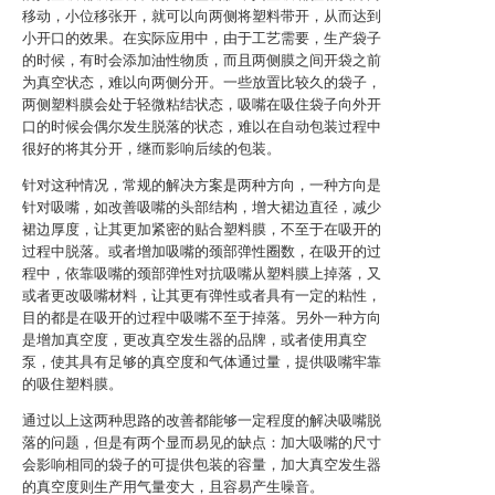
移动，小位移张开，就可以向两侧将塑料带开，从而达到
小开口的效果。在实际应用中，由于工艺需要，生产袋子
的时候，有时会添加油性物质，而且两侧膜之间开袋之前
为真空状态，难以向两侧分开。一些放置比较久的袋子，
两侧塑料膜会处于轻微粘结状态，吸嘴在吸住袋子向外开
口的时候会偶尔发生脱落的状态，难以在自动包装过程中
很好的将其分开，继而影响后续的包装。
针对这种情况，常规的解决方案是两种方向，一种方向是
针对吸嘴，如改善吸嘴的头部结构，增大裙边直径，减少
裙边厚度，让其更加紧密的贴合塑料膜，不至于在吸开的
过程中脱落。或者增加吸嘴的颈部弹性圈数，在吸开的过
程中，依靠吸嘴的颈部弹性对抗吸嘴从塑料膜上掉落，又
或者更改吸嘴材料，让其更有弹性或者具有一定的粘性，
目的都是在吸开的过程中吸嘴不至于掉落。另外一种方向
是增加真空度，更改真空发生器的品牌，或者使用真空
泵，使其具有足够的真空度和气体通过量，提供吸嘴牢靠
的吸住塑料膜。
通过以上这两种思路的改善都能够一定程度的解决吸嘴脱
落的问题，但是有两个显而易见的缺点：加大吸嘴的尺寸
会影响相同的袋子的可提供包装的容量，加大真空发生器
的真空度则生产用气量变大，且容易产生噪音。