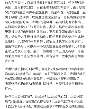
放入塑料袋中，而后移动板3再靠近固定板2，使得塑料袋
关闭，最后将其封口，而在吸嘴5吸取塑料袋时，由于吸嘴
5是与塑料袋之间并不是垂直的，而是存在一定的角度，且
由于吸嘴5是软的，成角度也能完全贴合，当吸嘴驱动机构
6反向移动的时候，吸嘴5的边缘并不会同时离开塑料袋，
从而塑料袋袋口在张开的时候，离袋口越近的塑料膜会早
于离袋口远的塑料膜向外移动，更容易使两侧塑料膜脱
离，类似于人手进行抿的动作，即使塑料袋内侧结合比较
紧密时，也能够打开塑料袋，保证后续包装的正常进行，
采用本机构后，可以采用小型真空发生器和吸嘴5，只需要
正常压力就可以吸开袋子，而现在市场上因为有吸不开膜
而采用大吸力真空发生器的，噪音较大，故本方案更加静
音环保。
吸嘴驱动机构6分别设置于固定板2及移动板3并驱动吸嘴5
沿移动板3移动的方向移动，在打开塑料之前，吸嘴驱动机
构6驱动吸嘴5向塑料袋靠近，当吸嘴5将塑料袋吸取后，
吸嘴驱动机构6驱动吸嘴5往回移动，对塑料袋进行初步的
打开。
还包括压袋固定块7、压袋块71及压袋气缸72，压袋固定
块7分别设置于固定板2及移动板3，压袋气缸72分别设置
于固定板2及移动板3并驱动压袋块71向靠近及远离压袋固