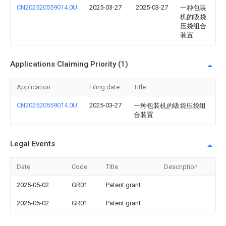
CN202520559014.0U
2025-03-27
2025-03-27
一种包装
机的吸袋
压袋组合
装置
Applications Claiming Priority (1)
Application
Filing date
Title
CN202520559014.0U
2025-03-27
一种包装机的吸袋压袋组
合装置
Legal Events
Date
Code
Title
Description
2025-05-02
GR01
Patent grant
2025-05-02
GR01
Patent grant