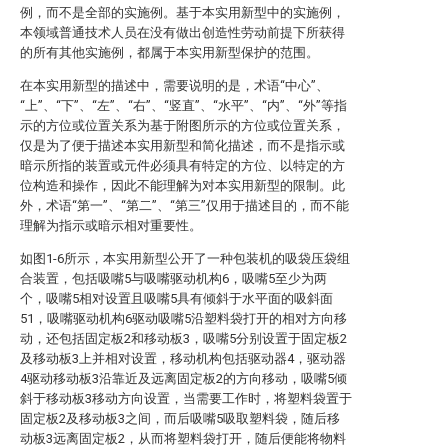
例，而不是全部的实施例。基于本实用新型中的实施例，
本领域普通技术人员在没有做出创造性劳动前提下所获得
的所有其他实施例，都属于本实用新型保护的范围。
在本实用新型的描述中，需要说明的是，术语“中心”、
“上”、“下”、“左”、“右”、“竖直”、“水平”、“内”、“外”等指
示的方位或位置关系为基于附图所示的方位或位置关系，
仅是为了便于描述本实用新型和简化描述，而不是指示或
暗示所指的装置或元件必须具有特定的方位、以特定的方
位构造和操作，因此不能理解为对本实用新型的限制。此
外，术语“第一”、“第二”、“第三”仅用于描述目的，而不能
理解为指示或暗示相对重要性。
如图1-6所示，本实用新型公开了一种包装机的吸袋压袋组
合装置，包括吸嘴5与吸嘴驱动机构6，吸嘴5至少为两
个，吸嘴5相对设置且吸嘴5具有倾斜于水平面的吸斜面
51，吸嘴驱动机构6驱动吸嘴5沿塑料袋打开的相对方向移
动，还包括固定板2和移动板3，吸嘴5分别设置于固定板2
及移动板3上并相对设置，移动机构包括驱动器4，驱动器
4驱动移动板3沿靠近及远离固定板2的方向移动，吸嘴5倾
斜于移动板3移动方向设置，当需要工作时，将塑料袋置于
固定板2及移动板3之间，而后吸嘴5吸取塑料袋，随后移
动板3远离固定板2，从而将塑料袋打开，随后便能将物料