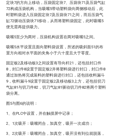
定块7的方向上移动，压袋固定块7、压袋块71及压袋气缸
72构成压袋机构，当吸嘴5带动塑料袋向两侧移动后，此
时塑料袋进入压袋固定块7及压袋块71之间，而后压袋气
缸72驱动压袋块71移动，从而将塑料袋固定，此时吸嘴5
便无需再提供吸力。
吸嘴5至少为两对，压袋机构设置在两对吸嘴5之间。
吸嘴5水平设置且面向塑料袋设置，所述的吸斜面51的布
置方向相对水平面的夹角小于六十度且大于零度。
固定板2及移动板3之间设置有导向杆21，还包括封口件
8，封口件8设置于固定板2并将塑料袋进行封口，封口件8
通过加热将完成装料的塑料袋进行封口，还包括收料漏斗
9，收料漏斗9设置于固定板2及移动板3上方，还包括切刀
气缸81与切刀件82，切刀气缸81驱动切刀件82将两个塑料
袋分离。
图5与图6的说明：
1、在PLC中设置，并在触摸屏中记录；
2、1次吸开：吸嘴闭合，加真空，吸开一次成功；
3、2次吸开：吸嘴闭合，加真空，吸开没有到位就脱落，