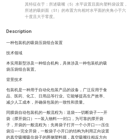
其特征在于：所述吸嘴（5）水平设置且面向塑料袋设置，
所述的吸斜面（51）的布置方向相对水平面的夹角小于六
十度且大于零度。
Description
一种包装机的吸袋压袋组合装置
技术领域
本实用新型涉及一种组合机构，具体涉及一种包装机的吸
袋压袋组合装置。
背景技术
包装机是一种用于自动化包装产品的设备，广泛应用于食
品、医药、化工、日用品等行业。它能够提高生产效率、
减少人工成本，并确保包装的一致性和质量。
同膜袋自动包装机的一般流程为：送袋——切断袋子——开
袋（撑开袋口）——装入物料——封口，为可靠的撑开袋
子，开袋的一般流程为：先将袋子打开一个小开口——压住
袋沿——完全开袋，一般袋子小开口的结构为利用正向设置
的真空吸嘴吸住袋子的两侧塑料膜，真空吸嘴往相反方向