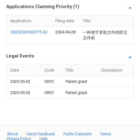
Applications Claiming Priority (1)
Application
Filing date
Title
CN202420906775.4U
2024-04-28
一种便于拿取文件的防尘
文件柜
Legal Events
Date
Code
Title
Description
2025-05-02
GR01
Patent grant
2025-05-02
GR01
Patent grant
About
Send Feedback
Public Datasets
Terms
Privacy Policy
Help