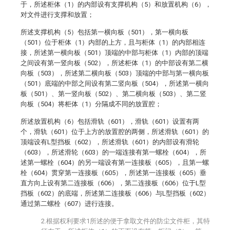
于，所述柜体（1）的内部设有支撑机构（5）和放置机构（6），
对文件进行支撑和放置；
所述支撑机构（5）包括第一横向板（501），第一横向板
（501）位于柜体（1）内部的上方，且与柜体（1）的内部相连
接，所述第一横向板（501）顶端的中部与柜体（1）内部的顶端
之间设有第一竖向板（502），所述柜体（1）的中部设有第二横
向板（503），所述第二横向板（503）顶端的中部与第一横向板
（501）底端的中部之间设有第二竖向板（504），所述第一横向
板（501）、第一竖向板（502）、第二横向板（503）、第二竖
向板（504）将柜体（1）分隔成不同的放置腔；
所述放置机构（6）包括滑轨（601），滑轨（601）设置有两
个，滑轨（601）位于上方的放置腔的两侧，所述滑轨（601）的
顶端设有L型挡板（602），所述滑轨（601）的内部设有滑轮
（603），所述滑轮（603）的一端连接有第一螺栓（604），所
述第一螺栓（604）的另一端设有第一连接板（605），且第一螺
栓（604）贯穿第一连接板（605），所述第一连接板（605）垂
直方向上设有第二连接板（606），第二连接板（606）位于L型
挡板（602）的底端，所述第二连接板（606）与L型挡板（602）
通过第二螺栓（607）进行连接。
2.根据权利要求1所述的便于拿取文件的防尘文件柜，其特