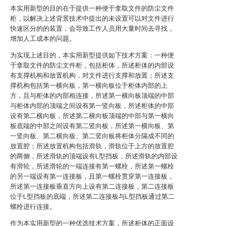
本实用新型的目的在于提供一种便于拿取文件的防尘文件
柜，以解决上述背景技术中提出的未设置可以对文件进行
快速区分的的装置，会导致工作人员用大量时间去寻找，
增加人工成本的问题。
为实现上述目的，本实用新型提供如下技术方案：一种便
于拿取文件的防尘文件柜，包括柜体，所述柜体的内部设
有支撑机构和放置机构，对文件进行支撑和放置；所述支
撑机构包括第一横向板，第一横向板位于柜体内部的上
方，且与柜体的内部相连接，所述第一横向板顶端的中部
与柜体内部的顶端之间设有第一竖向板，所述柜体的中部
设有第二横向板，所述第二横向板顶端的中部与第一横向
板底端的中部之间设有第二竖向板，所述第一横向板、第
一竖向板、第二横向板、第二竖向板将柜体分隔成不同的
放置腔；所述放置机构包括滑轨，滑轨位于上方的放置腔
的两侧，所述滑轨的顶端设有L型挡板，所述滑轨的内部设
有滑轮，所述滑轮的一端连接有第一螺栓，所述第一螺栓
的另一端设有第一连接板，且第一螺栓贯穿第一连接板，
所述第一连接板垂直方向上设有第二连接板，第二连接板
位于L型挡板的底端，所述第二连接板与L型挡板通过第二
螺栓进行连接。
作为本实用新型的一种优选技术方案，所述柜体的正面设