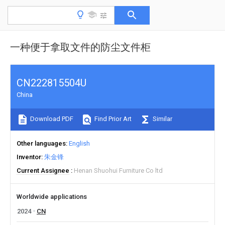
一种便于拿取文件的防尘文件柜
CN222815504U
China
Download PDF
Find Prior Art
Similar
Other languages
English
Inventor
朱金锋
Current Assignee
Henan Shuohui Furniture Co ltd
Worldwide applications
2024
CN