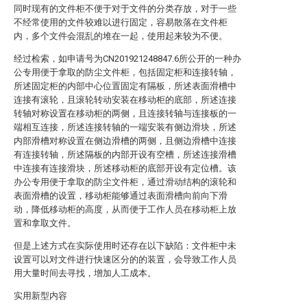
同时现有的文件柜不便于对于文件的分类存放，对于一些
不经常使用的文件较难以进行固定，容易散落在文件柜
内，多个文件会混乱的堆在一起，使用起来较为不便。
经过检索，如申请号为CN201921248847.6所公开的一种办
公专用便于拿取的防尘文件柜，包括固定柜和连接转轴，
所述固定柜的内部中心位置固定有隔板，所述表面滑槽中
连接有滚轮，且滚轮转动安装在移动柜的底部，所述连接
转轴对称设置在移动柜的两侧，且连接转轴与连接板的一
端相互连接，所述连接转轴的一端安装有侧边滑块，所述
内部滑槽对称设置在侧边滑槽的两侧，且侧边滑槽中连接
有连接转轴，所述隔板的内部开设有空槽，所述连接滑槽
中连接有连接滑块，所述移动柜的底部开设有定位槽。该
办公专用便于拿取的防尘文件柜，通过滑动结构的滚轮和
表面滑槽的设置，移动柜能够通过表面滑槽向前向下滑
动，降低移动柜的高度，从而便于工作人员在移动柜上放
置和拿取文件。
但是上述方式在实际使用时还存在以下缺陷：文件柜中未
设置可以对文件进行快速区分的的装置，会导致工作人员
用大量时间去寻找，增加人工成本。
实用新型内容