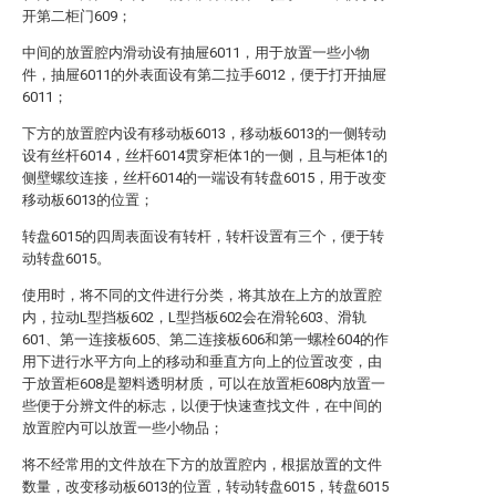
开第二柜门609；
中间的放置腔内滑动设有抽屉6011，用于放置一些小物
件，抽屉6011的外表面设有第二拉手6012，便于打开抽屉
6011；
下方的放置腔内设有移动板6013，移动板6013的一侧转动
设有丝杆6014，丝杆6014贯穿柜体1的一侧，且与柜体1的
侧壁螺纹连接，丝杆6014的一端设有转盘6015，用于改变
移动板6013的位置；
转盘6015的四周表面设有转杆，转杆设置有三个，便于转
动转盘6015。
使用时，将不同的文件进行分类，将其放在上方的放置腔
内，拉动L型挡板602，L型挡板602会在滑轮603、滑轨
601、第一连接板605、第二连接板606和第一螺栓604的作
用下进行水平方向上的移动和垂直方向上的位置改变，由
于放置柜608是塑料透明材质，可以在放置柜608内放置一
些便于分辨文件的标志，以便于快速查找文件，在中间的
放置腔内可以放置一些小物品；
将不经常用的文件放在下方的放置腔内，根据放置的文件
数量，改变移动板6013的位置，转动转盘6015，转盘6015