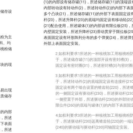
(1)的内部设有储存罐(11)，所述储存罐(11)的顶端设
内部转动设有转动件(2)，所述转动件(2)的内部下
质储存设
多个凸块(21)，所述储存罐(11)的外部下表面固定
杆(23)，所述升降杆(23)的底端均固定设有移动轮(22
(21)配合使用，所述罐体(1)的内部设有限位板(25)，
内壁固定安装，所述升降杆(23)滑动贯穿于限位板(25
乳粉为主
表面固定设有环形阵列分布的多个弹簧(24)，所述弹簧(
料、均
外部上表面固定安装。
核桃粉储
2.如权利要求1所述的一种核桃加工用核桃粉
于，所述储存罐(11)的顶部开设有密封槽(3)，
结块的现
固定设有密封圈(31)，所述密封槽(3)与密封圈
3.如权利要求1所述的一种核桃加工用核桃粉
于，所述转动件(2)的底端固定设有连接杆(210
固定设有两个啮合设置的锥齿轮(220)，所述锥齿轮
容易出现
的一侧固定设有驱动杆(230)，所述驱动杆(23
变质储存
一侧壁置于外部，所述驱动杆(230)的外部转动
限位件(260)的底端与罐体(1)的内部下表面
体的内部
4.如权利要求3所述的一种核桃加工用核桃粉
件，所述
于，所述驱动杆(230)远离锥齿轮(220)的一端
部下表面
(240)的驱动端与驱动杆(230)同轴固定安装。
轮，所述