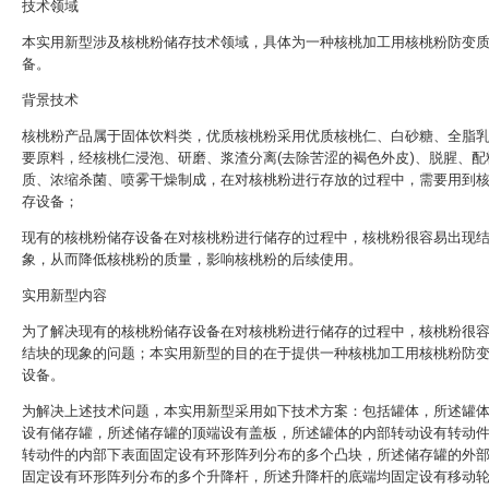
技术领域
本实用新型涉及核桃粉储存技术领域，具体为一种核桃加工用核桃粉防变
备。
背景技术
核桃粉产品属于固体饮料类，优质核桃粉采用优质核桃仁、白砂糖、全脂
要原料，经核桃仁浸泡、研磨、浆渣分离(去除苦涩的褐色外皮)、脱腥、配
质、浓缩杀菌、喷雾干燥制成，在对核桃粉进行存放的过程中，需要用到
存设备；
现有的核桃粉储存设备在对核桃粉进行储存的过程中，核桃粉很容易出现
象，从而降低核桃粉的质量，影响核桃粉的后续使用。
实用新型内容
为了解决现有的核桃粉储存设备在对核桃粉进行储存的过程中，核桃粉很
结块的现象的问题；本实用新型的目的在于提供一种核桃加工用核桃粉防
设备。
为解决上述技术问题，本实用新型采用如下技术方案：包括罐体，所述罐
设有储存罐，所述储存罐的顶端设有盖板，所述罐体的内部转动设有转动
转动件的内部下表面固定设有环形阵列分布的多个凸块，所述储存罐的外
固定设有环形阵列分布的多个升降杆，所述升降杆的底端均固定设有移动