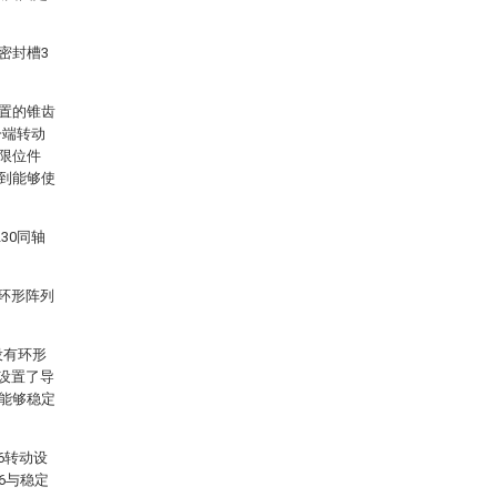
密封槽3
设置的锥齿
一端转动
，限位件
达到能够使
30同轴
有环形阵列
设有环形
过设置了导
1能够稳定
6转动设
6与稳定