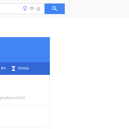
 Art
Similar
riculture Co ltd