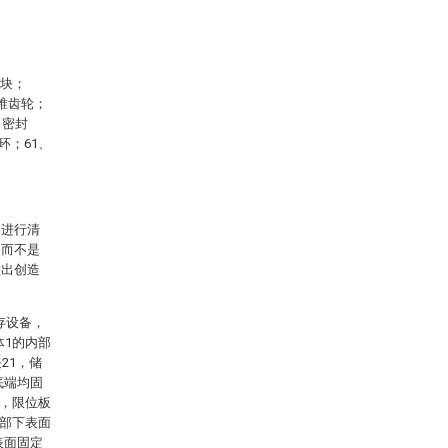
凸块；
、锥齿轮；
、密封
环；61、
案进行清
，而不是
做出创造
存设备，
体1的内部
21，储
底端均固
5，限位板
外部下表面
表面固定