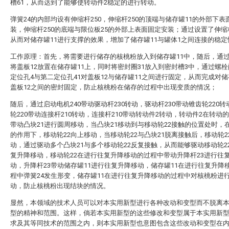
槽61，从而达到了能够使转动件2稳定的进行转动。
弹簧24的内部均设有伸缩杆250，伸缩杆250的顶端与储存罐11的外部下表
装，伸缩杆250的底端与限位板25的外部上表面固定安装；通过设置了伸缩杆
从而对储存罐11进行支撑的效果，增加了储存罐11与罐体1之间连接的稳定
工作原理：首先，将需要进行储存的核桃粉放入到储存罐11中，随后，通过
将盖板12放置在储存罐11上，同时将密封圈31放入到密封槽3中，通过螺
定位孔4与第二定位孔41对盖板12与储存罐11之间进行固定，从而完成对储
盖板12之间的密封固定，防止核桃粉在储存的过程中出现变质的情况；
随后，通过启动电机240带动驱动杆230转动，驱动杆230带动锥齿轮220
轮220带动连接杆210转动，连接杆210带动转动件2转动，转动件2在转动
带动凸块21进行圆周移动，当凸块21移动到与移动轮22接触的位置处时，在
的作用下，移动轮22向上移动，当移动轮22与凸块21脱离接触后，移动轮2
动，通过驱动多个凸块21与多个移动轮22反复接触，从而能够驱动移动轮2
复升降移动，移动轮22在进行往复升降移动的过程中带动升降杆23进行往
动，升降杆23带动储存罐11进行往复升降移动，储存罐11在进行往复升降
程中弹簧24发生形变，储存罐11在进行往复升降移动的过程中对核桃粉进
动，防止核桃粉出现结块的情况。
显然，本领域的技术人员可以对本实用新型进行各种改动和变型而不脱离
型的精神和范围。这样，倘若本实用新型的这些修改和变型属于本实用新
求及其等同技术的范围之内，则本实用新型也意图包含这些改动和变型在