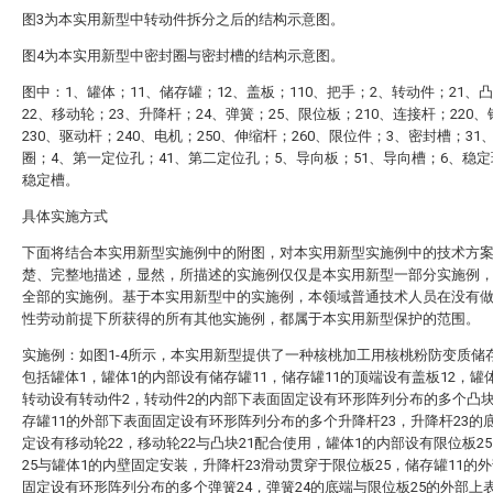
图3为本实用新型中转动件拆分之后的结构示意图。
图4为本实用新型中密封圈与密封槽的结构示意图。
图中：1、罐体；11、储存罐；12、盖板；110、把手；2、转动件；21、
22、移动轮；23、升降杆；24、弹簧；25、限位板；210、连接杆；220
230、驱动杆；240、电机；250、伸缩杆；260、限位件；3、密封槽；31
圈；4、第一定位孔；41、第二定位孔；5、导向板；51、导向槽；6、稳定
稳定槽。
具体实施方式
下面将结合本实用新型实施例中的附图，对本实用新型实施例中的技术方
楚、完整地描述，显然，所描述的实施例仅仅是本实用新型一部分实施例
全部的实施例。基于本实用新型中的实施例，本领域普通技术人员在没有
性劳动前提下所获得的所有其他实施例，都属于本实用新型保护的范围。
实施例：如图1-4所示，本实用新型提供了一种核桃加工用核桃粉防变质储
包括罐体1，罐体1的内部设有储存罐11，储存罐11的顶端设有盖板12，罐
转动设有转动件2，转动件2的内部下表面固定设有环形阵列分布的多个凸块
存罐11的外部下表面固定设有环形阵列分布的多个升降杆23，升降杆23的
定设有移动轮22，移动轮22与凸块21配合使用，罐体1的内部设有限位板2
25与罐体1的内壁固定安装，升降杆23滑动贯穿于限位板25，储存罐11的
固定设有环形阵列分布的多个弹簧24，弹簧24的底端与限位板25的外部上