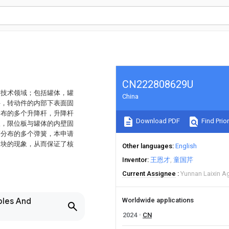
CN222808629U
存技术领域；包括罐体，罐
China
件，转动件的内部下表面固
分布的多个升降杆，升降杆
Download PDF
Find Prior
板，限位板与罐体的内壁固
列分布的多个弹簧，本申请
结块的现象，从而保证了核
Other languages
English
Inventor
王恩才
童国芹
Current Assignee
Yunnan Laixin Ag
bles And
Worldwide applications
2024
CN