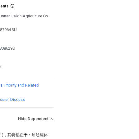
vents
Yunnan Laixin Agriculture Co
687964.3U
2808629U
n
ts
Priority and Related
ssier
Discuss
Hide Dependent
1)，其特征在于：所述罐体