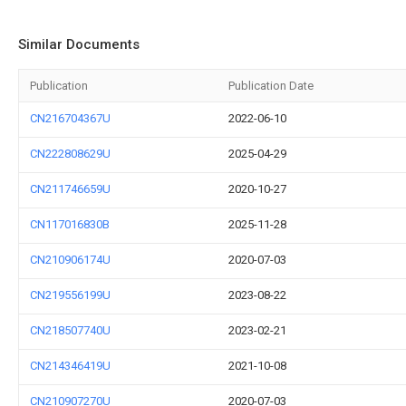
Similar Documents
Publication
Publication Date
CN216704367U
2022-06-10
CN222808629U
2025-04-29
CN211746659U
2020-10-27
CN117016830B
2025-11-28
CN210906174U
2020-07-03
CN219556199U
2023-08-22
CN218507740U
2023-02-21
CN214346419U
2021-10-08
CN210907270U
2020-07-03