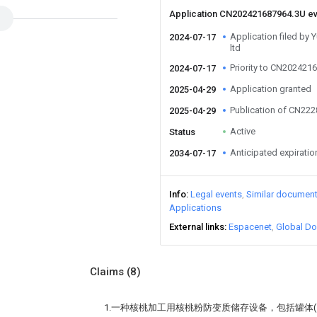
Application CN202421687964.3U e
Application filed by 
2024-07-17
ltd
Priority to CN202421
2024-07-17
Application granted
2025-04-29
Publication of CN22
2025-04-29
Active
Status
Anticipated expiratio
2034-07-17
Info
Legal events
Similar documen
Applications
External links
Espacenet
Global Do
Claims
(8)
1.一种核桃加工用核桃粉防变质储存设备，包括罐体(