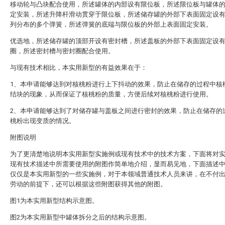
移动轮与凸块配合使用，所述罐体的内部设有限位板，所述限位板与罐体
定安装，所述升降杆滑动贯穿于限位板，所述储存罐的外部下表面固定设
列分布的多个弹簧，所述弹簧的底端与限位板的外部上表面固定安装。
优选地，所述储存罐的顶部开设有密封槽，所述盖板的外部下表面固定设
圈，所述密封槽与密封圈配合使用。
与现有技术相比，本实用新型的有益效果在于：
1、本申请能够达到对核桃粉进行上下抖动的效果，防止在储存的过程中核
结块的现象，从而保证了核桃粉的质量，方便后续对核桃粉进行使用。
2、本申请能够达到了对储存罐与盖板之间进行密封的效果，防止在储存的
桃粉出现变质的情况。
附图说明
为了更清楚地说明本实用新型实施例或现有技术中的技术方案，下面将对
现有技术描述中所需要使用的附图作简单地介绍，显而易见地，下面描述
仅仅是本实用新型的一些实施例，对于本领域普通技术人员来讲，在不付
劳动的前提下，还可以根据这些附图获得其他的附图。
图1为本实用新型结构示意图。
图2为本实用新型中罐体拆分之后的结构示意图。