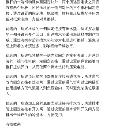
推杆的一端滑动延伸至固定块外，两个所述固定块之间设
置有两个压板，所述压板的一侧与对应的三个推杆固定连
接，通过设置的固定块、抵紧槽、推杆和压板搭配使用方
便对抵紧电缆，方便对其擦拭。
优选的，所述压板的一侧固定连接有擦水垫，所述擦水垫
的一侧开设有多个凹口，所述擦水垫采用海绵材质制作而
成，通过海绵材质的擦水垫能够对电缆进行擦拭，避免电
缆上附着的水渍过多，影响后续干燥效率。
优选的，所述抵紧槽的一侧内壁固定连接有弹簧，所述弹
簧的一端与推杆的一端固定连接，通过设置的弹簧能够向
推杆提供弹力，从而使两个擦水垫始终压紧电缆。
优选的，所述负压箱的顶部贯穿连接有通气管，所述通气
管内固定连接有过滤网，通过设置的通气管和过滤网搭配
使用能够方便气流进入到负压箱内，同时避免杂质垃圾进
入。
优选的，所述加工台的底部固定连接有排水管，所述排水
管上固定连接有开关阀，通过设置的排水管和开关阀方便
排出干燥产生的冷凝水，方便使用。
有益效果