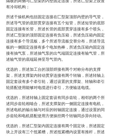
隔板的两侧与匚型架的内壁固定连接，所述匚型架上设置
有冷却机构；
所述干燥机构包括固定连接在匚型架顶部内壁的导气管，
所述导气管的底部贯穿连接有五个短管，所述短管的底部
固定连接有长管，所述长管的底部贯穿连接有多个喷头，
所述匚型架的顶部固定连接有负压箱，所述负压箱内固定
连接有多个导流板，多个所述导流板交替分布，所述导流
板的一侧固定连接有多个电加热棒，所述负压箱内固定连
接有抽气泵，所述抽气泵的出气端固定连接有输气管，所
述输气管的底端延伸至导气管内。
优选的，所述加工台的顶部焊接有两个对称分布的支撑
架，所述支撑架内转动贯穿连接有两个转轴，所述转轴上
固定套设有多个牵引轮，通过设置的支撑架、转轴和牵引
轮搭配使用能够对电缆进行牵引，方便输送电缆。
优选的，所述转轴上固定套设有同步齿轮，相邻的两个所
述同步齿轮相啮合，所述支撑架的一侧固定连接有电机，
所述电机的输出轴与对应的转轴固定连接，通过设置的同
步齿轮和电机搭配使用方便操控两个转轴同步异向转动。
优选的，所述匚型架内固定连接有两个固定块，所述固定
块上开设有三个抵紧槽，所述抵紧槽内设置有推杆，所述