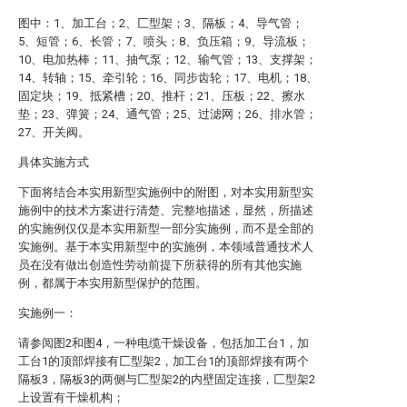
图中：1、加工台；2、匚型架；3、隔板；4、导气管；
5、短管；6、长管；7、喷头；8、负压箱；9、导流板；
10、电加热棒；11、抽气泵；12、输气管；13、支撑架；
14、转轴；15、牵引轮；16、同步齿轮；17、电机；18、
固定块；19、抵紧槽；20、推杆；21、压板；22、擦水
垫；23、弹簧；24、通气管；25、过滤网；26、排水管；
27、开关阀。
具体实施方式
下面将结合本实用新型实施例中的附图，对本实用新型实
施例中的技术方案进行清楚、完整地描述，显然，所描述
的实施例仅仅是本实用新型一部分实施例，而不是全部的
实施例。基于本实用新型中的实施例，本领域普通技术人
员在没有做出创造性劳动前提下所获得的所有其他实施
例，都属于本实用新型保护的范围。
实施例一：
请参阅图2和图4，一种电缆干燥设备，包括加工台1，加
工台1的顶部焊接有匚型架2，加工台1的顶部焊接有两个
隔板3，隔板3的两侧与匚型架2的内壁固定连接，匚型架2
上设置有干燥机构；