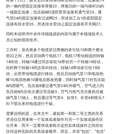
有多个凹口，擦水垫22采用海绵材质制作而成；抵紧槽19
的一侧内壁固定连接有弹簧23，弹簧23的一端与推杆20的
一端固定连接；负压箱8的顶部贯穿连接有通气管24，通
气管24内固定连接有过滤网25；所述加工台1的底部固定
连接有排水管26，所述排水管26上固定连接有开关阀27。
同时本说明书中未作详细描述的内容均属于本领域技术人
员公知的现有技术。
工作时，首先将多个电缆穿过两侧的牵引轮15和两个擦水
垫22之间，然后启动两个电机17，电机17带动相连的转轴
14转动，转轴14通过同步齿轮16带动另一个转轴14转动，
此时两个转轴14同步异向转动，转轴14带动牵引轮15转
动，从而带动电缆进行移动，然后启动抽气泵11和电加热
棒10,电加热棒10通电后散发热量，同时抽气泵11对负压箱
8内部吸气，负压箱8通过通气管24向外吸气，空气进入到
负压箱8内后依次通过导流板9，空气与热气充分换热后被
抽气泵11抽人，然后通过导气管4、短管5、长管6和喷头7
向下喷出来对电缆进行干燥。
需要说明的是，在本文中，诸如第一和第二等之类的关系
术语仅仅用来将一个实体或者操作与另一个实体或操作区
分开来，而不一定要求或者暗示这些实体或操作之间存在
任何这种实际的关系或者顺序。而且，术语“包括”、“包含”