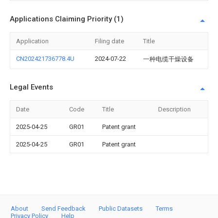
Applications Claiming Priority (1)
Application
Filing date
Title
CN202421736778.4U
2024-07-22
一种电缆干燥设备
Legal Events
Date
Code
Title
Description
2025-04-25
GR01
Patent grant
2025-04-25
GR01
Patent grant
About
Send Feedback
Public Datasets
Terms
Privacy Policy
Help