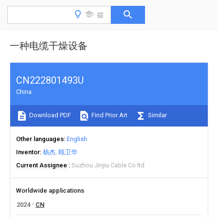
一种电缆干燥设备
CN222801493U
China
Download PDF
Find Prior Art
Similar
Other languages
English
Inventor
杨杰
顾卫华
Current Assignee
Suzhou Jinjiu Cable Co ltd
Worldwide applications
2024
CN