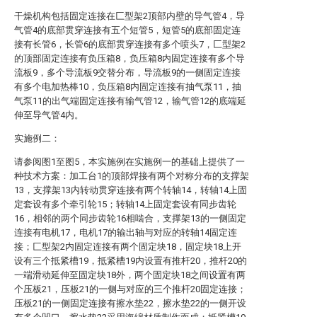
干燥机构包括固定连接在匚型架2顶部内壁的导气管4，导
气管4的底部贯穿连接有五个短管5，短管5的底部固定连
接有长管6，长管6的底部贯穿连接有多个喷头7，匚型架2
的顶部固定连接有负压箱8，负压箱8内固定连接有多个导
流板9，多个导流板9交替分布，导流板9的一侧固定连接
有多个电加热棒10，负压箱8内固定连接有抽气泵11，抽
气泵11的出气端固定连接有输气管12，输气管12的底端延
伸至导气管4内。
实施例二：
请参阅图1至图5，本实施例在实施例一的基础上提供了一
种技术方案：加工台1的顶部焊接有两个对称分布的支撑架
13，支撑架13内转动贯穿连接有两个转轴14，转轴14上固
定套设有多个牵引轮15；转轴14上固定套设有同步齿轮
16，相邻的两个同步齿轮16相啮合，支撑架13的一侧固定
连接有电机17，电机17的输出轴与对应的转轴14固定连
接；匚型架2内固定连接有两个固定块18，固定块18上开
设有三个抵紧槽19，抵紧槽19内设置有推杆20，推杆20的
一端滑动延伸至固定块18外，两个固定块18之间设置有两
个压板21，压板21的一侧与对应的三个推杆20固定连接；
压板21的一侧固定连接有擦水垫22，擦水垫22的一侧开设