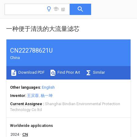
一种便于清洗的大流量滤芯
CN222788621U
China
Download PDF
Find Prior Art
Similar
Other languages
English
Inventor
王滨蓉
杨一坤
Current Assignee
Shanghai Bindian Environmental Protection
Technology Co ltd
Worldwide applications
2024
CN