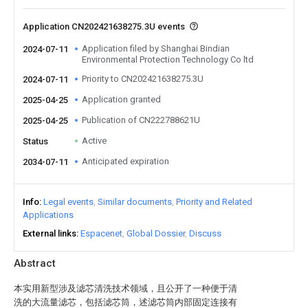
Application CN202421638275.3U events
Application filed by Shanghai Bindian
2024-07-11
Environmental Protection Technology Co ltd
Priority to CN202421638275.3U
2024-07-11
Application granted
2025-04-25
Publication of CN222788621U
2025-04-25
Active
Status
Anticipated expiration
2034-07-11
Info
Legal events
Similar documents
Priority and Related
Applications
External links
Espacenet
Global Dossier
Discuss
Abstract
本实用新型涉及滤芯清洗技术领域，且公开了一种便于清
洗的大流量滤芯，包括滤芯筒，述滤芯筒内部固定连接有