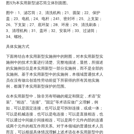
图5为本实用新型滤芯筒立体剖面图。
图中：1、滤芯筒；2、清洗机构；21、圆架；22、保护
盖；23、电机；24、电杆；241、密封环；25、上支架；
26、下支架；27、底环架；28、环座；29、清洗刷条；
3、清理机构；31、盖环；32、安装环；33、过滤筒；
34、螺栓。
具体实施方式
下面将结合本实用新型实施例中的附图，对本实用新型实
施例中的技术方案进行清楚、完整地描述，显然，所描述
的实施例仅仅是本实用新型一部分实施例，而不是全部的
实施例。基于本实用新型中的实施例，本领域普通技术人
员在没有做出创造性劳动前提下所获得的所有其他实施
例，都属于本实用新型保护的范围。
在本实用新型中，除非另有明确的规定和限定，术语“安
装”、“相连”、“连接”、“固定”等术语应做广义理解，例
如，可以是固定连接，也可以是可拆卸连接，或成一体；
可以是机械连接，也可以是电连接；可以是直接相连，也
可以通过中间媒介间接相连，可以是两个元件内部的连通
或两个元件的相互作用关系。对于本领域的普通技术人员
而言，可以根据具体情况理解上述术语在本实用新型中的