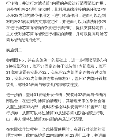
行转动，并进行对滤芯筒1内壁的杂质进行清理清扫作用，
另外在电杆24进行转动时，其利用底端连接的底环架27在
环座28内部的限位作用之下进行转动作用，进而可以起到
对电杆24转动时的支撑稳定性，并进而可以为清洗刷条29
在进行滤芯筒1内部的杂质进行清扫时，提供支撑稳定性，
且方便对滤芯筒1内部进行相应的清理，并可以提高对滤芯
筒1内部的清扫效率。
实施例二
参阅图1-5，并在实施例一的基础上，进一步得到清理机构
3包括盖环31，盖环31固定连接于滤芯筒1内部底端，盖环
31底端设置有安装环32，安装环32内部固定连接有过滤筒
33，安装环32内部螺纹连接有螺栓34，盖环31内部开设螺
纹孔，螺栓34表面与螺纹孔内部螺纹连接。
进一步的，盖环31底端开设卡槽，安装环32表面与卡槽内
部贴合，在进行对滤筒的清理时，其清理出来的杂质会落
入至过滤筒33内部，此时将螺栓34从安装环32和盖环31进
行拆卸，从而可以将过滤筒33从滤芯筒1底端内部进行取
出，并方便将过滤筒33内部的杂质进行清理。
在实际操作过程中，当此装置使用时，在进行对滤筒的清
理过程中，此时保护盖22内部的电机23进行工作，并进而