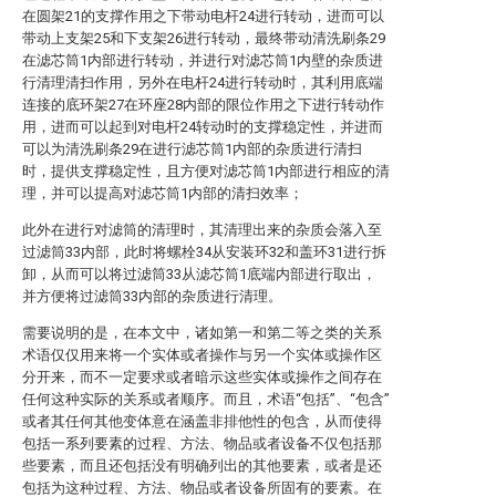
在圆架21的支撑作用之下带动电杆24进行转动，进而可以
带动上支架25和下支架26进行转动，最终带动清洗刷条29
在滤芯筒1内部进行转动，并进行对滤芯筒1内壁的杂质进
行清理清扫作用，另外在电杆24进行转动时，其利用底端
连接的底环架27在环座28内部的限位作用之下进行转动作
用，进而可以起到对电杆24转动时的支撑稳定性，并进而
可以为清洗刷条29在进行滤芯筒1内部的杂质进行清扫
时，提供支撑稳定性，且方便对滤芯筒1内部进行相应的清
理，并可以提高对滤芯筒1内部的清扫效率；
此外在进行对滤筒的清理时，其清理出来的杂质会落入至
过滤筒33内部，此时将螺栓34从安装环32和盖环31进行拆
卸，从而可以将过滤筒33从滤芯筒1底端内部进行取出，
并方便将过滤筒33内部的杂质进行清理。
需要说明的是，在本文中，诸如第一和第二等之类的关系
术语仅仅用来将一个实体或者操作与另一个实体或操作区
分开来，而不一定要求或者暗示这些实体或操作之间存在
任何这种实际的关系或者顺序。而且，术语“包括”、“包含”
或者其任何其他变体意在涵盖非排他性的包含，从而使得
包括一系列要素的过程、方法、物品或者设备不仅包括那
些要素，而且还包括没有明确列出的其他要素，或者是还
包括为这种过程、方法、物品或者设备所固有的要素。在