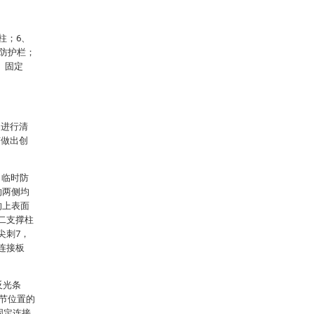
柱；6、
、防护栏；
、固定
案进行清
有做出创
。
口临时防
的两侧均
的上表面
二支撑柱
尖刺7，
连接板
反光条
调节位置的
固定连接