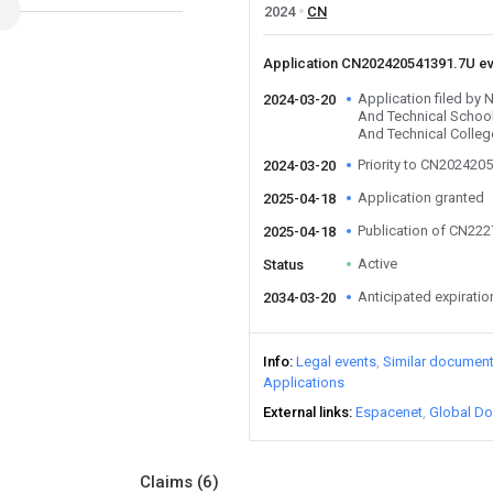
2024
CN
Application CN202420541391.7U e
Application filed by 
2024-03-20
And Technical School
And Technical Colleg
Priority to CN202420
2024-03-20
Application granted
2025-04-18
Publication of CN22
2025-04-18
Active
Status
Anticipated expiratio
2034-03-20
Info
Legal events
Similar documen
Applications
External links
Espacenet
Global Do
Claims
(6)