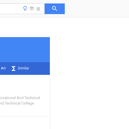
 Art
Similar
Vocational And Technical
nd Technical College