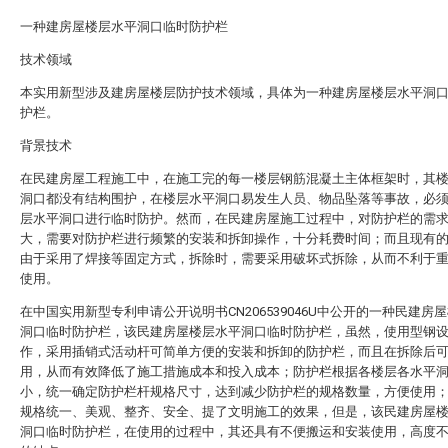
一种建房屋楼层水平洞口临时防护栏
技术领域
本实用新型涉及建房屋楼层防护技术领域，具体为一种建房屋楼层水平洞
护栏。
背景技术
在民建房屋工程施工中，在施工完的每一楼层钢筋混凝土主体框架时，其
洞口都没有结构围护，在楼层水平洞口易发生人员、物品坠落等事故，必
层水平洞口进行临时防护。然而，在民建房屋施工过程中，对防护栏的需
大，需要对防护栏进行频繁的安装和拆卸操作，十分耗费时间；而且现有
由于采用了焊接等固定方式，拆除时，需要采用破坏式拆除，从而不利于
使用。
在中国实用新型专利申请公开说明书CN206539046U中公开的一种民建房
洞口临时防护栏，该民建房屋楼层水平洞口临时防护栏，虽然，使用型钢
作，采用插销式活动杆可简单方便的安装和拆卸的防护栏，而且在拆除后
用，从而有效降低了施工措施成本和投入成本；防护栏根据各楼层各水平
小，统一确定防护栏杆规格尺寸，达到减少防护栏的规格数量，方便使用
规格统一、美观、整齐、安全、提了文明施工的效果，但是，该民建房屋
洞口临时防护栏，在使用的过程中，其还具有不便搬运和安装使用，高度