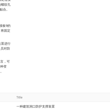
的螺纹孔
相贴合。
接板9的
，将固定
；
装置进行
人员对防
而言，可
多种变
定。
Title
一种建筑洞口防护支撑装置