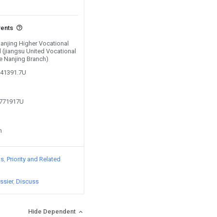
vents
Nanjing Higher Vocational
 (jiangsu United Vocational
e Nanjing Branch)
541391.7U
2771917U
n
ts
Priority and Related
ssier
Discuss
Hide Dependent