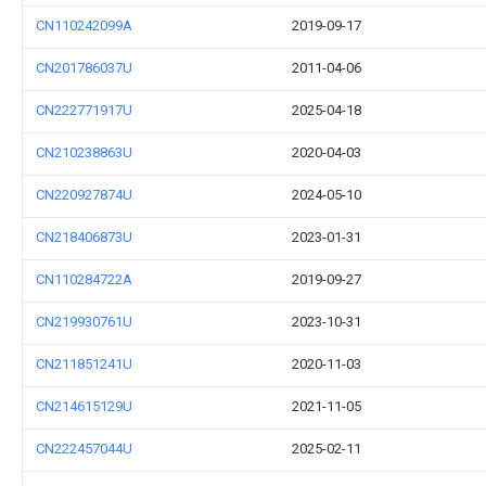
CN110242099A
2019-09-17
CN201786037U
2011-04-06
CN222771917U
2025-04-18
CN210238863U
2020-04-03
CN220927874U
2024-05-10
CN218406873U
2023-01-31
CN110284722A
2019-09-27
CN219930761U
2023-10-31
CN211851241U
2020-11-03
CN214615129U
2021-11-05
CN222457044U
2025-02-11