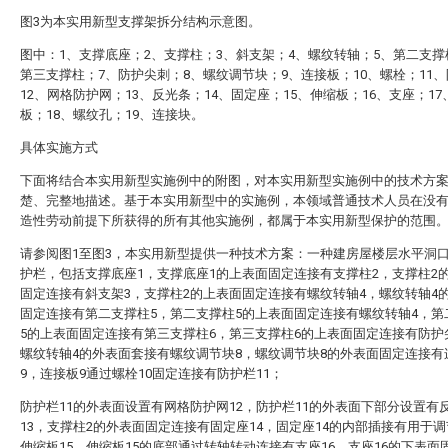
图3为本实用新型支撑架拆分结构示意图。
图中：1、支撑底座；2、支撑柱；3、斜支架；4、螺纹转轴；5、第二支撑
第三支撑柱；7、防护尖刺；8、螺纹调节块；9、连接板；10、螺栓；11
12、网格防护网；13、反光条；14、固定座；15、伸缩板；16、支座；17
板；18、螺纹孔；19、连接块。
具体实施方式
下面将结合本实用新型实施例中的附图，对本实用新型实施例中的技术方
楚、完整地描述。基于本实用新型中的实施例，本领域普通技术人员在没
造性劳动前提下所获得的所有其他实施例，都属于本实用新型保护的范围
请参阅图1至图3，本实用新型提供一种技术方案：一种建房屋楼层水平洞
护栏，包括支撑底座1，支撑底座1的上表面固定连接有支撑柱2，支撑柱2
固定连接有斜支架3，支撑柱2的上表面固定连接有螺纹转轴4，螺纹转轴4
固定连接有第二支撑柱5，第二支撑柱5的上表面固定连接有螺纹转轴4，第
5的上表面固定连接有第三支撑柱6，第三支撑柱6的上表面固定连接有防护
螺纹转轴4的外表面套接有螺纹调节块8，螺纹调节块8的外表面固定连接有
9，连接板9通过螺栓10固定连接有防护栏11；
防护栏11的外表面设置有网格防护网12，防护栏11的外表面下部分设置有
13，支撑柱2的外表面固定连接有固定座14，固定座14的内部插接有用于
伸缩板15，伸缩板15的底部通过转轴转动连接有支座16，支座16的下表面