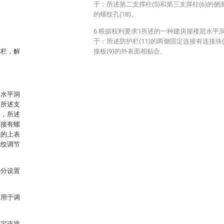
于：所述第二支撑柱(5)和第三支撑柱(6)的侧
的螺纹孔(18)。
6.根据权利要求1所述的一种建房屋楼层水平
于：所述防护栏(11)的两侧固定连接有连接块(1
护栏，解
接板(9)的外表面相贴合。
层水平洞
，所述支
轴，所述
连接有螺
柱的上表
螺纹调节
部分设置
有用于调
固定连接