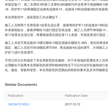
有固定板17，第二支撑柱5和第三支撑柱6的侧面均开设有用于插接螺栓10
18，防护栏11的两侧固定连接有连接块19，连接块19和连接板9的外表面
本实用新型中，该装置的工作步骤如下：
施工人员将两个支撑底座1放置合适位置，接着将防护栏11的连接块19和连
外表面相贴合，接着用螺栓10进行固定安装连接，施工人员调节伸缩板15
座17放置在合适位置，将重物放置在固定座17上表面，对该装置进行固定
施工人员也可将连接块19通过螺栓10固定插接在螺纹孔18内，更好的将该
固定，施工人员也可转动螺纹调节块8，将连接板9合适的调节，方便施工
护栏11进行安装调节。
尽管已经示出和描述了本实用新型的实施例，对于本领域的普通技术人员
以理解在不脱离本实用新型的原理和精神的情况下可以对这些实施例进行
化、修改、替换和变型，本实用新型的范围由所附权利要求及其等同物限
Similar Documents
Publication
Publication Date
CN206737452U
2017-12-12