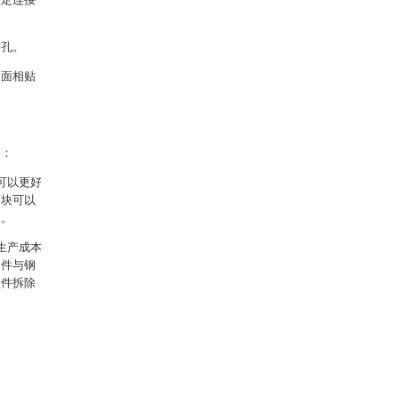
纹孔。
表面相贴
果：
可以更好
节块可以
人。
生产成本
扣件与钢
扣件拆除