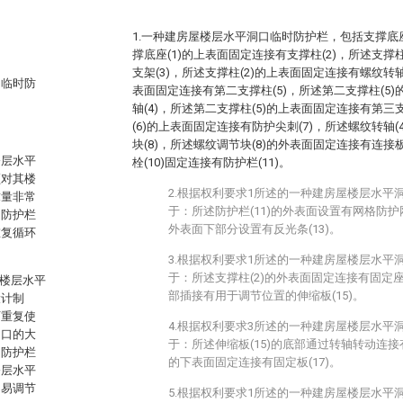
1.一种建房屋楼层水平洞口临时防护栏，包括支撑底座
撑底座(1)的上表面固定连接有支撑柱(2)，所述支撑
支架(3)，所述支撑柱(2)的上表面固定连接有螺纹转轴
口临时防
表面固定连接有第二支撑柱(5)，所述第二支撑柱(5
轴(4)，所述第二支撑柱(5)的上表面固定连接有第三
(6)的上表面固定连接有防护尖刺(7)，所述螺纹转轴
块(8)，所述螺纹调节块(8)的外表面固定连接有连接板
楼层水平
栓(10)固定连接有防护栏(11)。
须对其楼
2.根据权利要求1所述的一种建房屋楼层水平
求量非常
于：所述防护栏(11)的外表面设置有网格防护网(
的防护栏
外表面下部分设置有反光条(13)。
重复循环
3.根据权利要求1所述的一种建房屋楼层水平
于：所述支撑柱(2)的外表面固定连接有固定座(1
屋楼层水平
部插接有用于调节位置的伸缩板(15)。
设计制
可重复使
4.根据权利要求3所述的一种建房屋楼层水平
洞口的大
于：所述伸缩板(15)的底部通过转轴转动连接有支
；防护栏
的下表面固定连接有固定板(17)。
楼层水平
不易调节
5.根据权利要求1所述的一种建房屋楼层水平