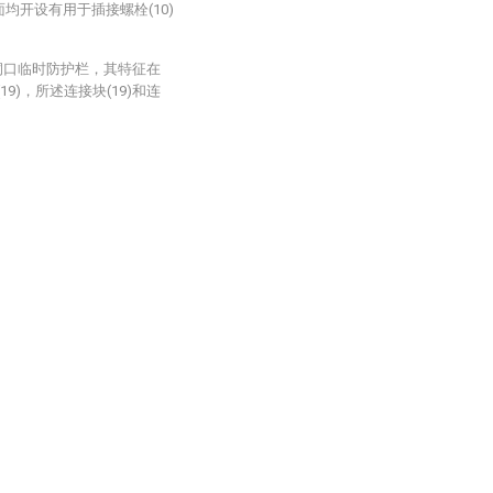
面均开设有用于插接螺栓(10)
洞口临时防护栏，其特征在
9)，所述连接块(19)和连