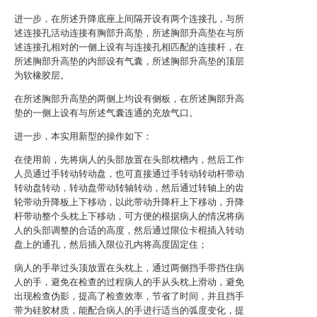
进一步，在所述升降底座上间隔开设有两个连接孔，与所
述连接孔活动连接有胸部升高垫，所述胸部升高垫在与所
述连接孔相对的一侧上设有与连接孔相匹配的连接杆，在
所述胸部升高垫的内部设有气囊，所述胸部升高垫的顶层
为软橡胶层。
在所述胸部升高垫的两侧上均设有侧板，在所述胸部升高
垫的一侧上设有与所述气囊连通的充放气口。
进一步，本实用新型的操作如下：
在使用前，先将病人的头部放置在头部枕槽内，然后工作
人员通过手转动转动盘，也可直接通过手转动转动杆带动
转动盘转动，转动盘带动转轴转动，然后通过转轴上的齿
轮带动升降板上下移动，以此带动升降杆上下移动，升降
杆带动整个头枕上下移动，可方便的根据病人的情况将病
人的头部调整的合适的高度，然后通过限位卡棍插入转动
盘上的通孔，然后插入限位孔内将高度固定住；
病人的手举过头顶放置在头枕上，通过两侧挡手带挡住病
人的手，避免在检查的过程病人的手从头枕上滑动，避免
出现检查伪影，提高了检查效率，节省了时间，并且挡手
带为硅胶材质，能配合病人的手进行适当的弧度变化，提