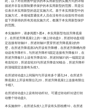
此，以下对在附图中提供的本实用新型的实施方式的详细
描述并非旨在限制要求保护的本实用新型的范围，而是仅
仅表示本实用新型的选定实施方式。基于本实用新型中的
实施方式，本领域普通技术人员在没有作出创造性劳动前
提下所获得的所有其他实施方式，都属于本实用新型保护
的范围。
本实施例中，请参阅图1-图4，本实用新型包括升降底座
2，在所述升降底座2上的一侧上转动盘3，所述转动盘3固
定连接有转轴31，所述转轴31贯穿所述升降底座2的外
壁，在所述升降底座2内开设有升降槽，在所述升降槽内滑
动设有升降杆5，与所述升降杆5固定连接有升降板51，在
所述升降板51上设有升降齿50，所述转轴31的一端固定设
有齿轮33，所述齿轮33与所述升降齿50啮合，所述升降杆
的顶端固定连接有头枕1。
在所述转动盘3上间隔均匀开设有多个通孔34，在所述升
降底座2上开设有限位孔20，所述升降底座2上连接有限位
卡棍7。
在所述转动盘3上设有转动杆32。可通过转动杆32进行转
动整个转动盘3。
本实施例中，在所述头枕1上开设有头部枕槽10，在所述