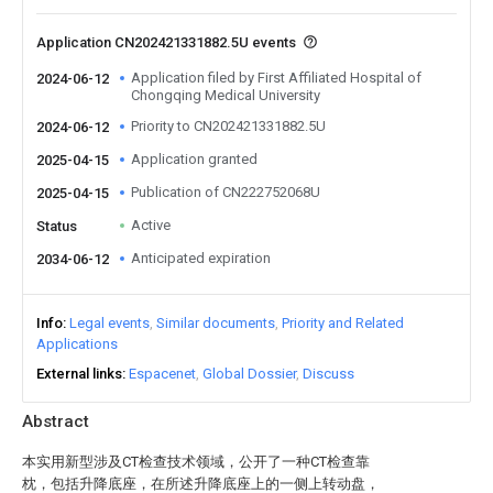
Application CN202421331882.5U events
Application filed by First Affiliated Hospital of
2024-06-12
Chongqing Medical University
Priority to CN202421331882.5U
2024-06-12
Application granted
2025-04-15
Publication of CN222752068U
2025-04-15
Active
Status
Anticipated expiration
2034-06-12
Info
Legal events
Similar documents
Priority and Related
Applications
External links
Espacenet
Global Dossier
Discuss
Abstract
本实用新型涉及CT检查技术领域，公开了一种CT检查靠
枕，包括升降底座，在所述升降底座上的一侧上转动盘，