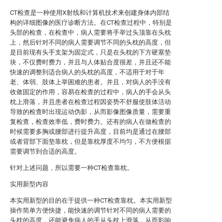
CT检查是一种使用X射线和计算机技术来创建身体内部结
构的详细图像的医疗诊断方法。在CT检查过程中，特别是
头部的检查，在检查中，病人需要将手举过头顶靠在头枕
上，然后针对不同的病人需要调节不同的头枕的高度，但
是目前现有头手支架为固定式，只是在头枕的下方硬塞垫
块，不仅费时费力，并且与人体贴合度很差，并且还不能
快速的调整到适合病人的头枕的高度，不适用于对于年
老、体弱、肢体上举困难的患者。并且，对病人的手没有
收敛固定的作用，容易在检查的过程中，病人的手会从头
枕上滑落，并且患者在检查过程因姿势不舒服使肢体活动
导致的检查时出现运动伪影，从而影像图像质量，需要重
复检查，检查效率低，费时费力。还有的病人在做检查的
时候需要多胸或腰部进行提升高度，目前均是通过在腰部
或者背部下面垫靠枕，但是靠枕厚度不均匀，不方便根据
需要调节到合适的高度。
针对上述问题，所以需要一种CT检查靠枕。
实用新型内容
本实用新型的目的在于提供一种CT检查靠枕。本实用新型
操作简单方便快捷，能快速的调节针对不同的病人需要的
头枕的高度，还能避免病人的手从头枕上滑落，从而影响