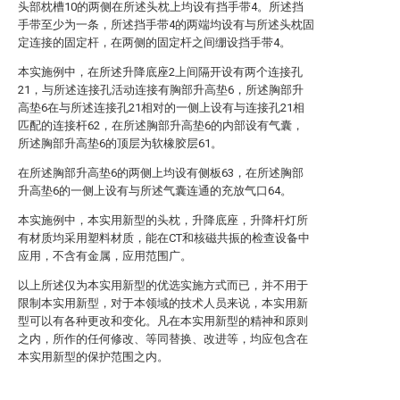
头部枕槽10的两侧在所述头枕上均设有挡手带4。所述挡
手带至少为一条，所述挡手带4的两端均设有与所述头枕固
定连接的固定杆，在两侧的固定杆之间绷设挡手带4。
本实施例中，在所述升降底座2上间隔开设有两个连接孔
21，与所述连接孔活动连接有胸部升高垫6，所述胸部升
高垫6在与所述连接孔21相对的一侧上设有与连接孔21相
匹配的连接杆62，在所述胸部升高垫6的内部设有气囊，
所述胸部升高垫6的顶层为软橡胶层61。
在所述胸部升高垫6的两侧上均设有侧板63，在所述胸部
升高垫6的一侧上设有与所述气囊连通的充放气口64。
本实施例中，本实用新型的头枕，升降底座，升降杆灯所
有材质均采用塑料材质，能在CT和核磁共振的检查设备中
应用，不含有金属，应用范围广。
以上所述仅为本实用新型的优选实施方式而已，并不用于
限制本实用新型，对于本领域的技术人员来说，本实用新
型可以有各种更改和变化。凡在本实用新型的精神和原则
之内，所作的任何修改、等同替换、改进等，均应包含在
本实用新型的保护范围之内。