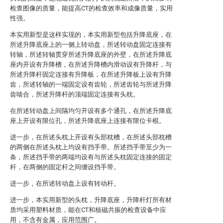
检查图像的质量，能提高CT的检查效率和成像质量，实用
性强。
本实用新型是这样实现的，本实用新型包括升降底座，在
所述升降底座上的一侧上转动盘，所述转动盘固定连接有
转轴，所述转轴贯穿所述升降底座的外壁，在所述升降底
座内开设有升降槽，在所述升降槽内滑动设有升降杆，与
所述升降杆固定连接有升降板，在所述升降板上设有升降
齿，所述转轴的一端固定设有齿轮，所述齿轮与所述升降
齿啮合，所述升降杆的顶端固定连接有头枕。
在所述转动盘上间隔均匀开设有多个通孔，在所述升降底
座上开设有限位孔，所述升降底座上连接有限位卡棍。
进一步，在所述头枕上开设有头部枕槽，在所述头部枕槽
的两侧在所述头枕上均设有挡手带。所述挡手带至少为一
条，所述挡手带的两端均设有与所述头枕固定连接的固定
杆，在两侧的固定杆之间绷设挡手带。
进一步，在所述转动盘上设有转动杆。
进一步，本实用新型的头枕，升降底座，升降杆灯所有材
质均采用塑料材质，能在CT和核磁共振的检查设备中应
用，不含有金属，应用范围广。