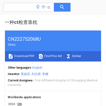
一种ct检查靠枕
CN222752068U
China
Download PDF
Find Prior Art
Similar
Other languages
English
Inventor
黄超琼
刘文静
李娜
Current Assignee
First Affiliated Hospital of Chongqing Medical
University
Worldwide applications
2024
CN