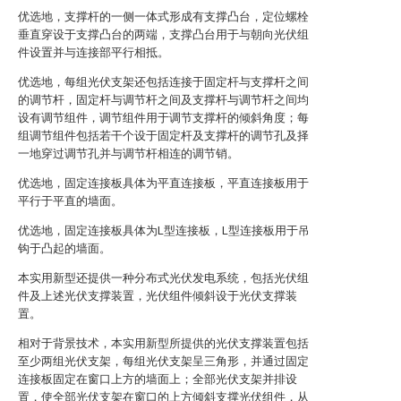
优选地，支撑杆的一侧一体式形成有支撑凸台，定位螺栓
垂直穿设于支撑凸台的两端，支撑凸台用于与朝向光伏组
件设置并与连接部平行相抵。
优选地，每组光伏支架还包括连接于固定杆与支撑杆之间
的调节杆，固定杆与调节杆之间及支撑杆与调节杆之间均
设有调节组件，调节组件用于调节支撑杆的倾斜角度；每
组调节组件包括若干个设于固定杆及支撑杆的调节孔及择
一地穿过调节孔并与调节杆相连的调节销。
优选地，固定连接板具体为平直连接板，平直连接板用于
平行于平直的墙面。
优选地，固定连接板具体为L型连接板，L型连接板用于吊
钩于凸起的墙面。
本实用新型还提供一种分布式光伏发电系统，包括光伏组
件及上述光伏支撑装置，光伏组件倾斜设于光伏支撑装
置。
相对于背景技术，本实用新型所提供的光伏支撑装置包括
至少两组光伏支架，每组光伏支架呈三角形，并通过固定
连接板固定在窗口上方的墙面上；全部光伏支架并排设
置，使全部光伏支架在窗口的上方倾斜支撑光伏组件，从