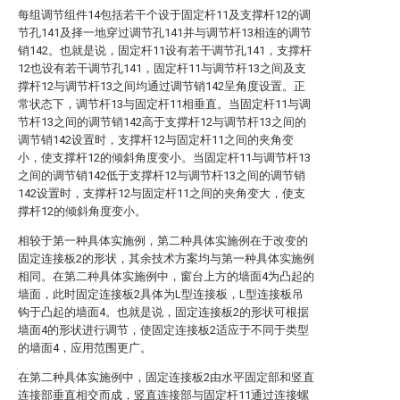
每组调节组件14包括若干个设于固定杆11及支撑杆12的调
节孔141及择一地穿过调节孔141并与调节杆13相连的调节
销142。也就是说，固定杆11设有若干调节孔141，支撑杆
12也设有若干调节孔141，固定杆11与调节杆13之间及支
撑杆12与调节杆13之间均通过调节销142呈角度设置。正
常状态下，调节杆13与固定杆11相垂直。当固定杆11与调
节杆13之间的调节销142高于支撑杆12与调节杆13之间的
调节销142设置时，支撑杆12与固定杆11之间的夹角变
小，使支撑杆12的倾斜角度变小。当固定杆11与调节杆13
之间的调节销142低于支撑杆12与调节杆13之间的调节销
142设置时，支撑杆12与固定杆11之间的夹角变大，使支
撑杆12的倾斜角度变小。
相较于第一种具体实施例，第二种具体实施例在于改变的
固定连接板2的形状，其余技术方案均与第一种具体实施例
相同。在第二种具体实施例中，窗台上方的墙面4为凸起的
墙面，此时固定连接板2具体为L型连接板，L型连接板吊
钩于凸起的墙面4。也就是说，固定连接板2的形状可根据
墙面4的形状进行调节，使固定连接板2适应于不同于类型
的墙面4，应用范围更广。
在第二种具体实施例中，固定连接板2由水平固定部和竖直
连接部垂直相交而成，竖直连接部与固定杆11通过连接螺