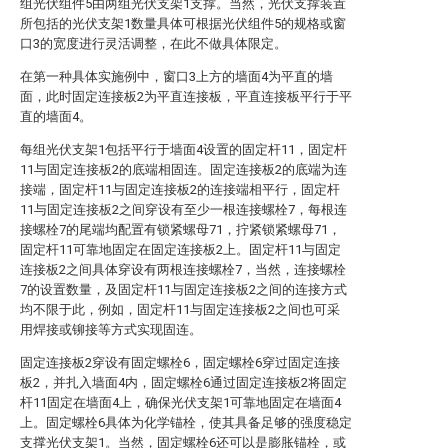
组光伏组件5由两组光伏支架1支撑。当然，光伏支撑装置
所包括的光伏支架1数量具体可根据光伏组件5的规格或窗
口3的宽度进行灵活调整，在此不做具体限定。
在第一种具体实施例中，窗口3上方的墙面4为平直的墙
面，此时固定连接板2为平直连接板，平直连接板平行于平
直的墙面4。
每组光伏支架1包括平行于墙面4设置的固定杆11，固定杆
11与固定连接板2的底端相固连。固定连接板2的底端为连
接端，固定杆11与固定连接板2的连接端相平行，固定杆
11与固定连接板2之间穿设有至少一根连接螺栓7，每根连
接螺栓7的尾端均配置有锁紧螺母71，拧紧锁紧螺母71，
固定杆11可靠地固定在固定连接板2上。固定杆11与固定
连接板2之间具体穿设有两根连接螺栓7，当然，连接螺栓
7的设置数量，及固定杆11与固定连接板2之间的连接方式
均不限于此，例如，固定杆11与固定连接板2之间也可采
用焊接或铆接等方式实现固连。
固定连接板2穿设有固定螺栓6，固定螺栓6穿过固定连接
板2，并扎入墙面4内，固定螺栓6通过固定连接板2将固定
杆11固定在墙面4上，确保光伏支架1可靠地固定在墙面4
上。固定螺栓6具体为化学锚栓，使其具备足够的强度稳定
支撑光伏支架1。当然，固定螺栓6还可以是膨胀锚栓，或