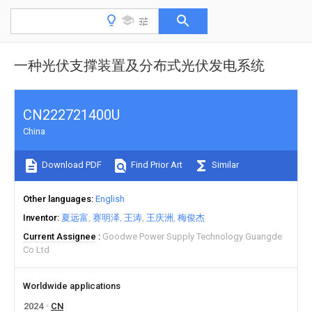
一种光伏支撑装置及分布式光伏发电系统
CN222721400U
China
Download PDF
Find Prior Art
Similar
Other languages
English
Inventor
夏远富
赛明泽
王涛
王庆洲
梅俊杰
Current Assignee
Goodwe Power Supply Technology Guangde
Co Ltd
Worldwide applications
2024
CN