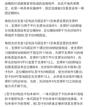
由螺纹钉或膨胀套管组成的连接组件，在此不做具体限
定。在第一种具体实施例中，固定连接板2仅垂直设有一根
固定螺栓6。
每组光伏支架1还包括与固定杆11呈角度设置的支撑杆
12，支撑杆12用于平行支撑光伏组件5；支撑杆12的两端
分别垂直固设有定位螺栓8，定位螺栓8用于与光伏组件5
两端所卡固的L型卡扣9相固连。
每组光伏支架1还包括与固定杆11呈角度设置的支撑杆
12，支撑杆12与固定杆11通过转动销铰接相连，使支撑杆
12能绕转动销相对于固定杆11转动，为调节支撑杆12的倾
斜角度提供条件。支撑杆12用于平行支撑光伏组件5，也
即光伏组件5平行放置于支撑杆12上。支撑杆12的两端分
别垂直固设有定位螺栓8，光伏组件5两端分别卡固有L型
卡扣9，定位螺栓8与L型卡扣9相固连，使光伏组件5通过L
型卡扣9可靠地固定在支撑杆12上，从而使光伏组件5随支
撑杆12同步转动。当然，光伏组件5与支撑杆12之间的连
接方式不限于此。
L型卡扣9包括卡扣本体91、一体式固设于卡扣本体91顶端
的卡接部92及一体式固设于卡扣本体91底端的连接端。卡
扣本体91为矩形框，使L型卡扣9具备足够的强度支撑光伏