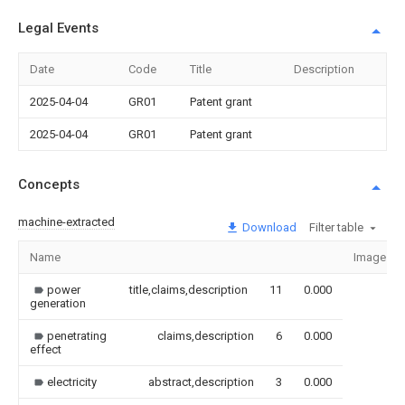
Legal Events
Date
Code
Title
Description
2025-04-04
GR01
Patent grant
2025-04-04
GR01
Patent grant
Concepts
machine-extracted
Download
Filter table
Name
Image
power
title,claims,description
11
0.000
generation
penetrating
claims,description
6
0.000
effect
electricity
abstract,description
3
0.000