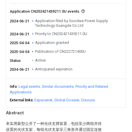
Application CN202421439211.0U events
Application filed by Goodwe Power Supply
2024-06-21
Technology Guangde Co Ltd
Priority to CN202421439211.0U
2024-06-21
Application granted
2025-04-04
Publication of CN222721400U
2025-04-04
Active
Status
Anticipated expiration
2034-06-21
Info
Legal events
Similar documents
Priority and Related
Applications
External links
Espacenet
Global Dossier
Discuss
Abstract
本实用新型公开了一种光伏支撑装置，包括至少两组并排
设置的光伏支架，每组光伏支架呈三角形并通过固定连接