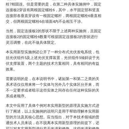
栓7相固连。但是需要的是，在第二种具体实施例中，固定
连接板2穿设有两根固定螺栓6，其中，水平固定部和竖直
连接部各垂直穿设有一根固定螺杆，两根固定螺栓6垂直相
交，但两根固定螺栓6在墙面4内不会相互干涉。
当然，固定连接板2的形状不限于上述两种实施例，且固定
连接板2的固定螺栓6数量可根据固定连接板2的形状进行
灵活调整，在此不做具体限定。
本实用新型实施例还公开了一种分布式光伏发电系统，包
括光伏组件5及上述光伏支撑装置，光伏组件5倾斜设于光
伏支撑装置，两个主题的技术方案相同，具有相同的有益
效果。
需要说明的是，在本说明书中，诸如第一和第二之类的关
系术语仅仅用来将一个实体与另外几个实体区分开来，而
不一定要求或者暗示这些实体之间存在任何这种实际的关
系或者顺序。
本文中应用了具体个例对本实用新型的原理及实施方式进
行了阐述，以上实施例的说明只是用于帮助理解本实用新
型的方法及其核心思想。应当指出，对于本技术领域的普
通技术人员来说，在不脱离本实用新型原理的前提下，还
可以对本实用新型进行若干改进和修饰，这些改进和修饰