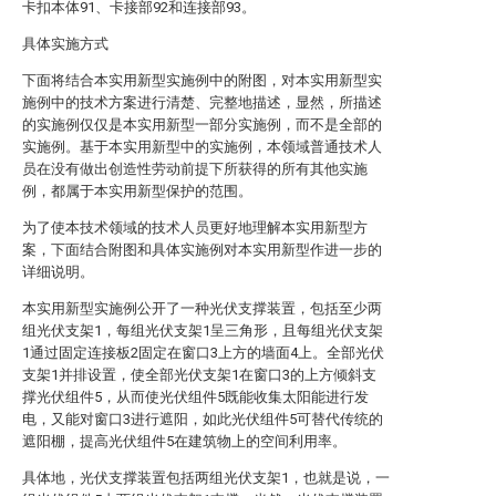
卡扣本体91、卡接部92和连接部93。
具体实施方式
下面将结合本实用新型实施例中的附图，对本实用新型实
施例中的技术方案进行清楚、完整地描述，显然，所描述
的实施例仅仅是本实用新型一部分实施例，而不是全部的
实施例。基于本实用新型中的实施例，本领域普通技术人
员在没有做出创造性劳动前提下所获得的所有其他实施
例，都属于本实用新型保护的范围。
为了使本技术领域的技术人员更好地理解本实用新型方
案，下面结合附图和具体实施例对本实用新型作进一步的
详细说明。
本实用新型实施例公开了一种光伏支撑装置，包括至少两
组光伏支架1，每组光伏支架1呈三角形，且每组光伏支架
1通过固定连接板2固定在窗口3上方的墙面4上。全部光伏
支架1并排设置，使全部光伏支架1在窗口3的上方倾斜支
撑光伏组件5，从而使光伏组件5既能收集太阳能进行发
电，又能对窗口3进行遮阳，如此光伏组件5可替代传统的
遮阳棚，提高光伏组件5在建筑物上的空间利用率。
具体地，光伏支撑装置包括两组光伏支架1，也就是说，一