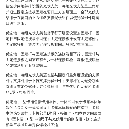
为实现上述目的，本实用新型提供一种光伏支撑装置，包
括至少两组并排设置的光伏支架，每组光伏支架呈三角形
并通过固定连接板固定在窗口上方的墙面上，全部光伏支
架用于在窗口的上方倾斜支撑光伏组件以使光伏组件对窗
口进行遮阳。
优选地，每组光伏支架包括平行于墙面设置的固定杆，固
定杆与固定连接板相固连；固定连接板穿设有固定螺栓，
固定螺栓用于通过固定连接板将固定杆固定在墙面上。
优选地，固定杆与固定连接板的连接端相平行，固定杆与
固定连接板之间穿设有至少一根连接螺栓，每根连接螺栓
的尾端均配置有锁紧螺母。
优选地，每组光伏支架还包括与固定杆呈角度设置的支撑
杆，支撑杆用于平行支撑光伏组件；支撑杆的两端分别垂
直固设有定位螺栓，定位螺栓用于与光伏组件两端所卡固
的L型卡扣相固连。
优选地，L型卡扣包括卡扣本体、一体式固设于卡扣本体顶
端的卡接部及一体式固设于卡扣本体底端的连接部；卡扣
本体为矩形框，卡接部呈L型且卡接部与卡扣本体之间形成
有U型卡槽，U型卡槽用于与光伏组件的侧沿相卡接；连接
部呈平板状且与定位螺栓相固连。