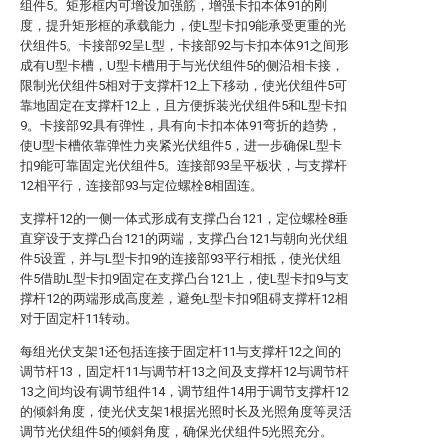
组件5。矩形框内可增设加强筋，增强卡扣本体91的刚
度，提升矩形框的承载能力，使L型卡扣9能承受更重的光
伏组件5。卡接部92呈L型，卡接部92与卡扣本体91之间形
成有U型卡槽，U型卡槽用于与光伏组件5的侧沿相卡接，
限制光伏组件5相对于支撑杆12上下移动，使光伏组件5可
靠地固定在支撑杆12上，且方便拆装光伏组件5和L型卡扣
9。卡接部92具有弹性，具有向卡扣本体91弯折的趋势，
使U型卡槽依靠弹性力夹紧光伏组件5，进一步确保L型卡
扣9能可靠固定光伏组件5。连接部93呈平板状，与支撑杆
12相平行，连接部93与定位螺栓8相固连。
支撑杆12的一侧一体式形成有支撑凸台121，定位螺栓8垂
直穿设于支撑凸台121的两端，支撑凸台121与朝向光伏组
件5设置，并与L型卡扣9的连接部93平行相抵，使光伏组
件5借助L型卡扣9固定在支撑凸台121上，使L型卡扣9与支
撑杆12的两端形成高度差，避免L型卡扣9阻碍支撑杆12相
对于固定杆11转动。
每组光伏支架1还包括连接于固定杆11与支撑杆12之间的
调节杆13，固定杆11与调节杆13之间及支撑杆12与调节杆
13之间均设有调节组件14，调节组件14用于调节支撑杆12
的倾斜角度，使光伏支架1根据光照时长及光照角度等灵活
调节光伏组件5的倾斜角度，确保光伏组件5光照充分。