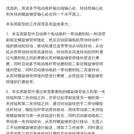
优选的，所述多节电动推杆输出端轴心处、转动筒轴心处
和夹持的螺旋钢管轴心处在同一个水平面上。
本实用新型的工作原理及有益效果为：
1、本实用新型中启动两个电动推杆一带动磨削轮一和清理
刷靠近螺旋钢管焊缝处，然后启动双轴电机带动转动杆一
端的驱动轮转动，驱动轮通过皮带带动从动轮转动，从动
轮从而带动转动筒高速转动，转动筒在高速转动的同时通
过与磨削轮之间的摩擦从而对螺旋钢管焊缝外壁进行摩
擦，同时启动多节电动推杆带动磨削轮二靠近螺旋钢管焊
缝内壁处，同时启动驱动电机一带动磨削轮二高速转动，
从而对螺旋钢管焊缝内壁进行摩擦，从而提高了螺旋钢管
焊缝的打磨效率。
2、本实用新型中通过将需要磨削的螺旋钢管放入到第一夹
持辊和第二夹持辊之间，并穿过处理箱放置另一侧的第一
夹持辊和第二夹持辊之间，通过转动旋转把手二带动螺纹
丝杆转动，螺纹丝杆带动滑块移动，滑块带动第二夹持辊
将螺旋钢管与第一夹持辊进行挤压，同时启动驱动电机二
带动第一夹持辊转动，从而对螺旋钢管进行移动，无需人
工手动将螺旋钢管进行输送，增加了工作效率，同时通过
设置的集尘箱可有效的对打磨时产生的碎屑进行收集。