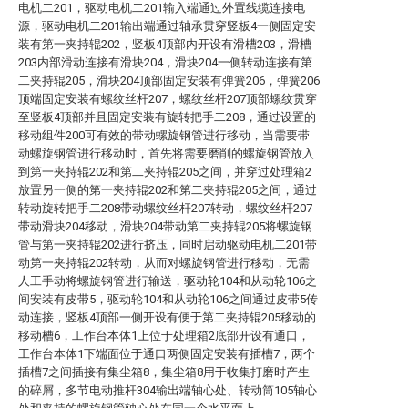
电机二201，驱动电机二201输入端通过外置线缆连接电
源，驱动电机二201输出端通过轴承贯穿竖板4一侧固定安
装有第一夹持辊202，竖板4顶部内开设有滑槽203，滑槽
203内部滑动连接有滑块204，滑块204一侧转动连接有第
二夹持辊205，滑块204顶部固定安装有弹簧206，弹簧206
顶端固定安装有螺纹丝杆207，螺纹丝杆207顶部螺纹贯穿
至竖板4顶部并且固定安装有旋转把手二208，通过设置的
移动组件200可有效的带动螺旋钢管进行移动，当需要带
动螺旋钢管进行移动时，首先将需要磨削的螺旋钢管放入
到第一夹持辊202和第二夹持辊205之间，并穿过处理箱2
放置另一侧的第一夹持辊202和第二夹持辊205之间，通过
转动旋转把手二208带动螺纹丝杆207转动，螺纹丝杆207
带动滑块204移动，滑块204带动第二夹持辊205将螺旋钢
管与第一夹持辊202进行挤压，同时启动驱动电机二201带
动第一夹持辊202转动，从而对螺旋钢管进行移动，无需
人工手动将螺旋钢管进行输送，驱动轮104和从动轮106之
间安装有皮带5，驱动轮104和从动轮106之间通过皮带5传
动连接，竖板4顶部一侧开设有便于第二夹持辊205移动的
移动槽6，工作台本体1上位于处理箱2底部开设有通口，
工作台本体1下端面位于通口两侧固定安装有插槽7，两个
插槽7之间插接有集尘箱8，集尘箱8用于收集打磨时产生
的碎屑，多节电动推杆304输出端轴心处、转动筒105轴心