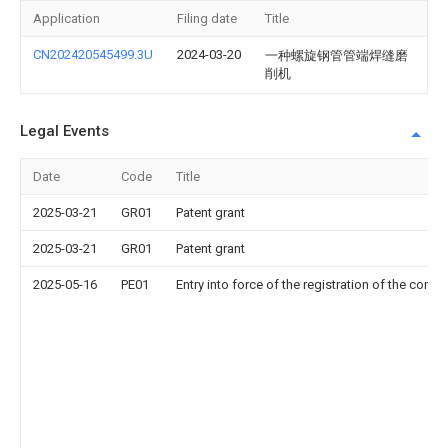
Application
Filing date
Title
CN202420545499.3U
2024-03-20
一种螺旋钢管管端焊缝磨
削机
Legal Events
Date
Code
Title
2025-03-21
GR01
Patent grant
2025-03-21
GR01
Patent grant
2025-05-16
PE01
Entry into force of the registration of the contr