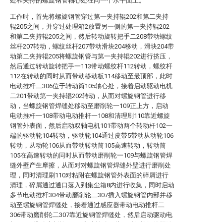
处和夹持的螺旋钢管轴心处在同一个水平面上。
工作时，首先将螺旋钢管穿过第一夹持辊202和第二夹持
辊205之间，并穿过处理箱2放置另一侧的第一夹持辊202
和第二夹持辊205之间，然后转动旋转把手二208带动螺纹
丝杆207转动，螺纹丝杆207带动滑块204移动，滑块204带
动第二夹持辊205将螺旋钢管与第一夹持辊202进行挤压，
然后通过转动旋转把手一113带动螺纹杆112转动，螺纹杆
112在转动的同时从而带动移动板114移动至最顶部，此时
电动推杆二306位于转动筒105轴心处，接着启动驱动电机
二201带动第一夹持辊202转动，从而对螺旋钢管进行移
动，当螺旋钢管焊缝处移动至磨削轮一109正上方，启动
电动推杆一108带动电动推杆一108和清理刷110靠近螺旋
钢管外表面，然后启动双轴电机101带动两个转动杆102一
端的驱动轮104转动，驱动轮104通过皮带5带动从动轮106
转动，从动轮106从而带动转动筒105高速转动，转动筒
105在高速转动的同时从而带动磨削轮一109与螺旋钢管焊
缝外壁产生摩擦，从而对对螺旋钢管焊缝外壁进行磨削处
理，同时清理刷110对粘附在螺旋钢管外表面的碎屑进行
清理，碎屑通过通口落入到集尘箱8内进行收集，同时启动
多节电动推杆304带动磨削轮二307插入螺旋钢管内部并移
动至螺旋钢管焊缝处，接着通过感应器带动电动推杆二
306带动磨削轮二307靠近旋钢管焊缝处，然后启动驱动电