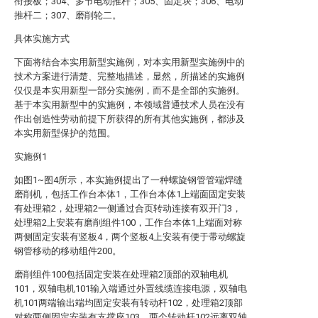
衔接板；304、多节电动推杆；305、固定块；306、电动
推杆二；307、磨削轮二。
具体实施方式
下面将结合本实用新型实施例，对本实用新型实施例中的
技术方案进行清楚、完整地描述，显然，所描述的实施例
仅仅是本实用新型一部分实施例，而不是全部的实施例。
基于本实用新型中的实施例，本领域普通技术人员在没有
作出创造性劳动前提下所获得的所有其他实施例，都涉及
本实用新型保护的范围。
实施例1
如图1~图4所示，本实施例提出了一种螺旋钢管管端焊缝
磨削机，包括工作台本体1，工作台本体1上端面固定安装
有处理箱2，处理箱2一侧通过合页转动连接有双开门3，
处理箱2上安装有磨削组件100，工作台本体1上端面对称
两侧固定安装有竖板4，两个竖板4上安装有便于带动螺旋
钢管移动的移动组件200。
磨削组件100包括固定安装在处理箱2顶部的双轴电机
101，双轴电机101输入端通过外置线缆连接电源，双轴电
机101两端输出端均固定安装有转动杆102，处理箱2顶部
对称两侧固定安装有支撑座103，两个转动杆102远离双轴