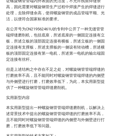
证螺旋钢管管端内外表面的光洁度，不允许残留焊缝余
高，因此需要对螺旋钢管生产过程中焊接产生的焊缝进行
处理，去除焊缝余高，使得螺旋钢管的成品管端平顺、光
洁，以便符合国家标准的要求。
在公开号为CN219562461U的专利中公开了一种无缝管管
端焊缝磨削机，包括底座，所述底座的一侧固定连接有立
板，所述立板的顶部固定连接有横板，所述立板的一侧固
定连接有支撑板，所述支撑板的一侧设有转动槽，所述横
板的顶部固定连接有第一电机，所述第一电机的输出端固
定连接有丝杆。
但是上述结构之中存在不足之处，对螺旋钢管管端焊缝的
打磨效率不高，且不能同时对螺旋钢管管端焊缝的内侧壁
与外侧壁进行打磨，打磨效率低下，为此，本实用新型提
供了一种螺旋钢管管端焊缝磨削机。
实用新型内容
本实用新型提出一种螺旋钢管管端焊缝磨削机，以解决上
述背景技术中提出的螺旋钢管管端焊缝的打磨效率不高，
且不能同时对螺旋钢管管端焊缝的内侧壁与外侧壁进行打
磨，打磨效率低下等问题。
本实用新型的技术方案如下：