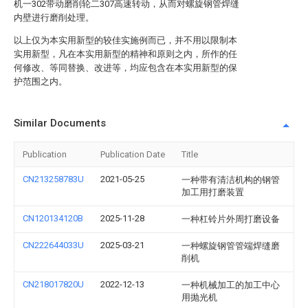
机一302带动磨削轮二307高速转动，从而对螺旋钢管焊缝
内壁进行磨削处理。
以上仅为本实用新型的较佳实施例而已，并不用以限制本
实用新型，凡在本实用新型的精神和原则之内，所作的任
何修改、等同替换、改进等，均应包含在本实用新型的保
护范围之内。
Similar Documents
Publication
Publication Date
Title
CN213258783U
2021-05-25
一种带有清洁机构的钢管
加工用打磨装置
CN120134120B
2025-11-28
一种杠铃片外周打磨设备
CN222644033U
2025-03-21
一种螺旋钢管管端焊缝磨
削机
CN218017820U
2022-12-13
一种机械加工的加工中心
用抛光机