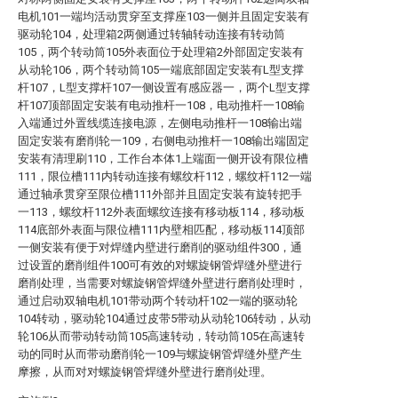
电机101一端均活动贯穿至支撑座103一侧并且固定安装有
驱动轮104，处理箱2两侧通过转轴转动连接有转动筒
105，两个转动筒105外表面位于处理箱2外部固定安装有
从动轮106，两个转动筒105一端底部固定安装有L型支撑
杆107，L型支撑杆107一侧设置有感应器一，两个L型支撑
杆107顶部固定安装有电动推杆一108，电动推杆一108输
入端通过外置线缆连接电源，左侧电动推杆一108输出端
固定安装有磨削轮一109，右侧电动推杆一108输出端固定
安装有清理刷110，工作台本体1上端面一侧开设有限位槽
111，限位槽111内转动连接有螺纹杆112，螺纹杆112一端
通过轴承贯穿至限位槽111外部并且固定安装有旋转把手
一113，螺纹杆112外表面螺纹连接有移动板114，移动板
114底部外表面与限位槽111内壁相匹配，移动板114顶部
一侧安装有便于对焊缝内壁进行磨削的驱动组件300，通
过设置的磨削组件100可有效的对螺旋钢管焊缝外壁进行
磨削处理，当需要对螺旋钢管焊缝外壁进行磨削处理时，
通过启动双轴电机101带动两个转动杆102一端的驱动轮
104转动，驱动轮104通过皮带5带动从动轮106转动，从动
轮106从而带动转动筒105高速转动，转动筒105在高速转
动的同时从而带动磨削轮一109与螺旋钢管焊缝外壁产生
摩擦，从而对对螺旋钢管焊缝外壁进行磨削处理。