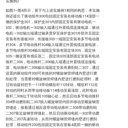
实施例2
如图1~图4所示，基于与上述实施例1相同的构思，本实施
例还提出了驱动组件300包括固定安装在移动板114顶部一
侧的保护盒301，保护盒301内部固定安装有驱动电机一
302，驱动电机一302输入端通过外置线缆连接电源，驱动
电机一302输出端通过轴承贯穿至保护盒301外部并且固定
安装有衔接板303，衔接板303一端固定安装有多节电动推
杆304，多节电动推杆304输入端通过外置线缆连接电源，
多节电动推杆304输出端固定安装有固定块305，固定块
305一侧设置有感应器二，固定块305顶部固定安装有电动
推杆二306，电动推杆二306输入端通过外置线缆连接电
源，电动推杆二306输出端固定安装有磨削轮二307，通过
设置的驱动组件300可有效的对螺旋钢管焊缝内壁进行磨
削处理，当需要对螺旋钢管焊缝内壁进行磨削处理时，通
过转动旋转把手一113带动螺纹杆112转动，螺纹杆112在
转动的同时从而带动移动板114移动至最顶部，此时电动
推杆二306位于转动筒105轴心处，然后启动多节电动推杆
304带动磨削轮二307插入螺旋钢管内部并移动至螺旋钢管
焊缝处，接着通过感应器带动电动推杆二306带动磨削轮
二307靠近旋钢管焊缝处，然后启动驱动电机一302带动磨
削轮二307高速转动，从而对螺旋钢管焊缝内壁进行磨削
处理，移动组件200包括固定安装在竖板4底部一侧的驱动