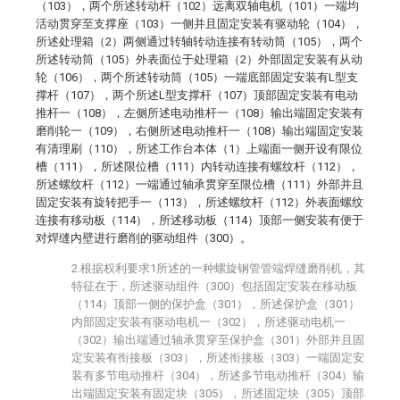
（103），两个所述转动杆（102）远离双轴电机（101）一端均
活动贯穿至支撑座（103）一侧并且固定安装有驱动轮（104），
所述处理箱（2）两侧通过转轴转动连接有转动筒（105），两个
所述转动筒（105）外表面位于处理箱（2）外部固定安装有从动
轮（106），两个所述转动筒（105）一端底部固定安装有L型支
撑杆（107），两个所述L型支撑杆（107）顶部固定安装有电动
推杆一（108），左侧所述电动推杆一（108）输出端固定安装有
磨削轮一（109），右侧所述电动推杆一（108）输出端固定安装
有清理刷（110），所述工作台本体（1）上端面一侧开设有限位
槽（111），所述限位槽（111）内转动连接有螺纹杆（112），
所述螺纹杆（112）一端通过轴承贯穿至限位槽（111）外部并且
固定安装有旋转把手一（113），所述螺纹杆（112）外表面螺纹
连接有移动板（114），所述移动板（114）顶部一侧安装有便于
对焊缝内壁进行磨削的驱动组件（300）。
2.根据权利要求1所述的一种螺旋钢管管端焊缝磨削机，其
特征在于，所述驱动组件（300）包括固定安装在移动板
（114）顶部一侧的保护盒（301），所述保护盒（301）
内部固定安装有驱动电机一（302），所述驱动电机一
（302）输出端通过轴承贯穿至保护盒（301）外部并且固
定安装有衔接板（303），所述衔接板（303）一端固定安
装有多节电动推杆（304），所述多节电动推杆（304）输
出端固定安装有固定块（305），所述固定块（305）顶部