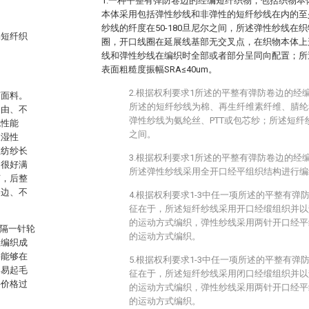
1.一种平整有弹防卷边的经编短纤织物，包括织物
本体采用包括弹性纱线和非弹性的短纤纱线在内的至
纱线的纤度在50-180旦尼尔之间，所述弹性纱线在
编短纤织
圈，开口线圈在延展线基部无交叉点，在织物本体上
线和弹性纱线在编织时全部或者部分呈同向配置；所
表面粗糙度振幅SRA≤40um。
2.根据权利要求1所述的平整有弹防卷边的经
剪面料。
所述的短纤纱线为棉、再生纤维素纤维、腈纶
自由、不
弹性纱线为氨纶丝、PTT或包芯纱；所述短纤纱
色性能
之间。
吸湿性
维纺纱长
3.根据权利要求1所述的平整有弹防卷边的经
了很好满
所述弹性纱线采用全开口经平组织结构进行编
艺，后整
卷边、不
4.根据权利要求1-3中任一项所述的平整有
征在于，所述短纤纱线采用开口经缎组织并以垫纱数码1-
的运动方式编织，弹性纱线采用两针开口经平组织并
线隔一针轮
的运动方式编织。
上编织成
料能够在
5.根据权利要求1-3中任一项所述的平整有
容易起毛
征在于，所述短纤纱线采用闭口经缎组织并以垫纱数码0-
料价格过
的运动方式编织，弹性纱线采用两针开口经平组织并
的运动方式编织。