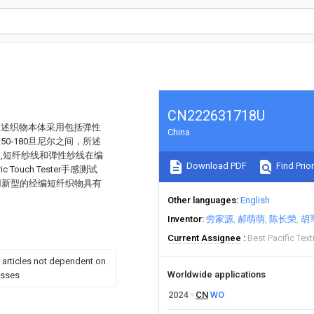
CN222631718U
所述织物本体采用包括弹性
China
‑180旦尼尔之间，所述
,短纤纱线和弹性纱线在编
Download PDF
Find Prior
uch Tester手感测试
实用新型的经编短纤织物具有
Other languages
English
Inventor
劳家源
郝萌萌
陈长荣
胡
Current Assignee
Best Pacific Text
r articles not dependent on
Worldwide applications
esses
2024
CN
WO