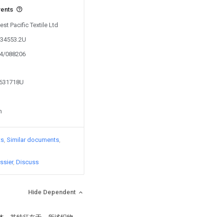
vents
est Pacific Textile Ltd
234553.2U
24/088206
2631718U
n
ts
Similar documents
ssier
Discuss
Hide Dependent