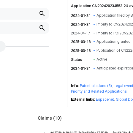
Application CN202420234553.2U e
Application filed by B
2024-01-31
Priority to CN202420
2024-01-31
2024-04-17
Priority to PCT/CN20
Application granted
2025-03-18
Publication of CN22
2025-03-18
Active
Status
Anticipated expiratio
2034-01-31
Info
Patent citations (5)
Legal even
Priority and Related Applications
External links
Espacenet
Global Do
Claims
(10)