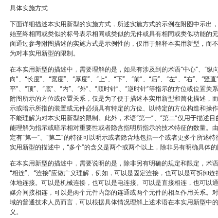
具体实施方式
下面详细描述本实用新型的实施方式，所述实施方式的示例在附图中示出
始至终相同或类似的标号表示相同或类似的元件或具有相同或类似功能的
面通过参考附图描述的实施方式是示例性的，仅用于解释本实用新型，而
为对本实用新型的限制。
在本实用新型的描述中，需要理解的是，如果有涉及到的术语“中心”、“纵向
向”、“长度”、“宽度”、“厚度”、“上”、“下”、“前”、“后”、“左”、“右”、“竖直
平”、“顶”、“底”、“内”、“外”、“顺时针”、“逆时针”等指示的方位或位置关
附图所示的方位或位置关系，仅是为了便于描述本实用新型和简化描述，
示或暗示所指的装置或元件必须具有特定的方位、以特定的方位构造和操
不能理解为对本实用新型的限制。此外，术语“第一”、“第二”仅用于描述目
能理解为指示或暗示相对重要性或者隐含指明所指示的技术特征的数量。
定有“第一”、“第二”的特征可以明示或者隐含地包括一个或者更多个所述特
实用新型的描述中，“多个”的含义是两个或两个以上，除非另有明确具体的
在本实用新型的描述中，需要说明的是，除非另有明确的规定和限定，术语“
“相连”、“连接”应做广义理解，例如，可以是固定连接，也可以是可拆卸连
体地连接。可以是机械连接，也可以是电连接。可以是直接相连，也可以
媒介间接相连，可以是两个元件内部的连通或两个元件的相互作用关系。
域的普通技术人员而言，可以根据具体情况理解上述术语在本实用新型中
义。