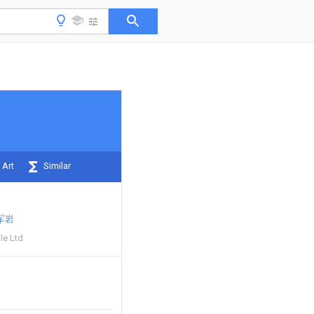
 Art
Similar
军岩
ile Ltd