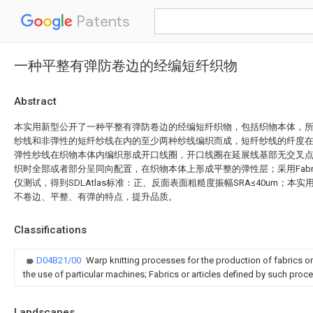
Patents
一种平整有弹防卷边的经编短纤织物
Abstract
本实用新型公开了一种平整有弹防卷边的经编短纤织物，包括织物本体，
纱线和非弹性的短纤纱线在内的至少两种纱线编织而成，短纤纱线的纤度在50
弹性纱线在织物本体内编织形成开口线圈，开口线圈在延展线基部无交叉点
织时全部或者部分呈同向配置，在织物本体上形成平整的弹性层；采用Fabric To
仪测试，得到SDLAtlas标准：正、反面表面粗糙度振幅SRA≤40um；本
不卷边、平整、有弹的特点，提升品质。
Classifications
D04B21/00
Warp knitting processes for the production of fabrics o
the use of particular machines; Fabrics or articles defined by such proc
Landscapes