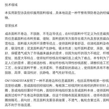
技术领域
本实用新型涉及纺织服用面料领域，具体地说是一种平整有弹防卷边的经
物。
背景技术
成衣面料不卷边、不脱散、不毛边等优点，在针织面料中可定义为任意裁
而任意裁面料在布料剪裁、缝制、面料损耗等方面存在着方向及形状剪裁
需包边、面料最大利用不浪费等优点，使得面料穿着舒适。但涤纶面料染
差，吸湿性差；尼龙面料易产生静电、吸水性差；短纤面料柔软、亲肤、
好、保暖透气成为了市场越来越多的需求，但因为短纤的强力不稳定、纤
度短、捻度大等特点，使得短纤纱线在经编织造上成为了难点。本专利为
足人们的需求，通过精选纱线，将短纤纱线与弹性纱线搭配，调整织造工
工艺，在保证面料平整，光泽柔和、手感柔软的基础上，使得面料具有不
脱散、高弹、吸湿性好、抗静电、透气性好等优点。
CN110042551A发明了一种不易卷边和任意裁面料，包括采用每根第一纱
流垫纱成圈，形成面组织经绒结构，每根第二纱线同时在相邻的两针织针
圈，形成地组织重经平结构，面组织和地组织复合形成面料本体，使得面
裁剪过程中产生卷边和脱散现象。但这个织物布面延展线较长，使得布面
圈倒顺毛，易勾丝，而且面料克重容易做重，不透气，氨纶含量过高，面
高不利于市场流通。