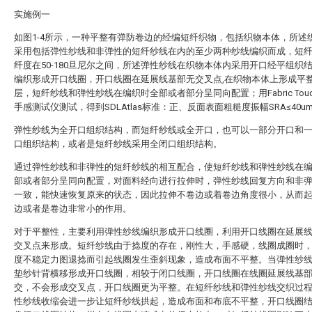
实施例一
如图1-4所示，一种平整有弹防卷边的经编短纤织物，包括织物本体，所述
采用包括弹性纱线和非弹性的短纤纱线在内的至少两种纱线编织而成，短
纤度在50-180旦尼尔之间，所述弹性纱线在织物本体内采用开口经平组织
编织形成开口线圈，开口线圈在延展线基部无交叉点,在织物本体上形成平
层，短纤纱线和弹性纱线在编织时全部或者部分呈同向配置；用Fabric Touch T
手感测试仪测试，得到SDLAtlas标准：正、反面表面粗糙度振幅SRA≤40u
弹性纱线为全开口组织结构，而短纤纱线或全开口，也可以一部分开口和
口组织结构，或者是短纤纱线采用全闭口组织结构。
通过弹性纱线和非弹性的短纤纱线的相互配合，使短纤纱线和弹性纱线在
部或者部分呈同向配置，对面料经向进行拉伸时，弹性纱线回复方向和非
一致，能快速恢复原来的状态，因此拉伸不卷边或着卷边角度很小，从而
边或者是卷边非常小的作用。
对于平整性，主要利用弹性纱线编织形成开口线圈，利用开口线圈在延展
交叉点来形成。短纤纱线由于捻度的存在，刚性大，手感硬，线圈成圈时
度不稳定力图退捻而引起线圈发生歪斜现象，造成布面不平整。当弹性纱
垫纱针背横移形成开口线圈，相较于闭口线圈，开口线圈在线圈延展线基
交，不会形成交叉点，开口线圈更为平整。在短纤纱线和弹性纱线交织过
性纱线收缩会进一步让短纤纱线拱起，造成布面和布底不平整，开口线圈