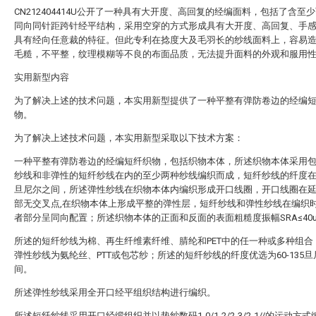
CN212404414U公开了一种具有大开度、高回复的经编面料，包括了含至
同向同针距跨针经平结构，采用空穿的方式形成具有大开度、高回复、手
具有经向任意裁的特征。但此专利在捻度大及毛羽长的纱线面料上，容易
毛糙，不平整，纹理模糊等不良的布面品质，无法提升面料的外观和服用
实用新型内容
为了解决上述的技术问题，本实用新型提供了一种平整有弹防卷边的经编
物。
为了解决上述技术问题，本实用新型采取以下技术方案：
一种平整有弹防卷边的经编短纤织物，包括织物本体，所述织物本体采用
纱线和非弹性的短纤纱线在内的至少两种纱线编织而成，短纤纱线的纤度在50
旦尼尔之间，所述弹性纱线在织物本体内编织形成开口线圈，开口线圈在
部无交叉点,在织物本体上形成平整的弹性层，短纤纱线和弹性纱线在编织
者部分呈同向配置；所述织物本体的正面和反面的表面粗糙度振幅SRA≤40
所述的短纤纱线为棉、再生纤维素纤维、腈纶和PET中的任一种或多种组合
弹性纱线为氨纶丝、PTT或包芯纱；所述的短纤纱线的纤度优选为60-135
间。
所述弹性纱线采用全开口经平组织结构进行编织。
所述短纤纱线采用开口经缎组织并以垫纱数码1-0/1-2/2-3/2-1//的运动方