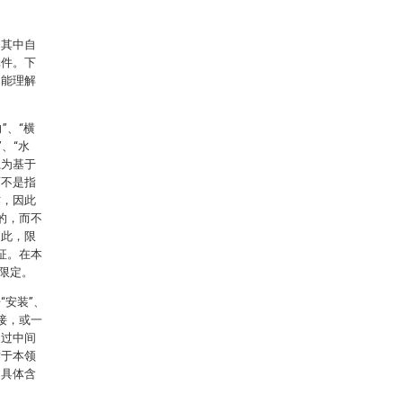
，其中自
元件。下
不能理解
”、“横
”、“水
系为基于
而不是指
作，因此
的，而不
由此，限
征。在本
限定。
安装”、
接，或一
通过中间
对于本领
的具体含