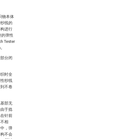
织物本体
纤纱线的
结构进行
整的弹性
ester
m。
一部分闭
编织时全
弹性纱线
起到不卷
线基部无
，由于捻
线在针前
部不相
程中，弹
结构不会