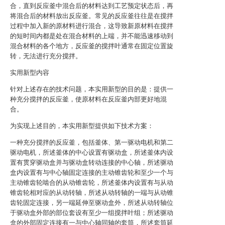
合，直到反应釜中混合后的材料达到工艺预定状态后，再
将混合后的材料放出反应釜。常见的反应釜往往是在搅拌
过程中加入新的原材料进行混合，这导致新原材料在搅拌
的短时间内都是处在混合材料的上端，并不能迅速移动到
混合材料的各个地方，反应釜的搅拌叶通常在固定位置旋
转，无法进行充分搅拌。
实用新型内容
针对上述存在的技术问题，本实用新型的目的是：提供一
种充分搅拌的反应釜，使原材料在反应釜内部更好地混
合。
为实现上述目的，本实用新型提供如下技术方案：
一种充分搅拌的反应釜，包括釜体、第一驱动电机和第二
驱动电机，所述釜体的中心设置有驱动盒，所述釜体内设
置有贯穿驱动盒并与驱动盒转动连接的中心轴，所述驱动
盒内设置有与中心轴固定连接的主动锥齿轮和至少一个与
主动锥齿轮啮合的从动锥齿轮，所述釜体内设置有与从动
锥齿轮相对应的从动转轴，所述从动转轴的一端与从动锥
齿轮固定连接，另一端延伸至驱动盒外，所述从动转轴位
于驱动盒外部的部位套设有至少一组搅拌叶组；所述驱动
盒的外部固定连接有一与中心轴同轴的套筒，所述套筒延