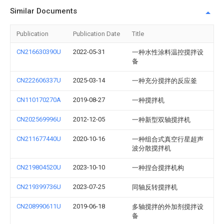
Similar Documents
Publication
Publication Date
Title
CN216630390U
2022-05-31
一种水性涂料温控搅拌设
备
CN222606337U
2025-03-14
一种充分搅拌的反应釜
CN110170270A
2019-08-27
一种搅拌机
CN202569996U
2012-12-05
一种新型双轴搅拌机
CN211677440U
2020-10-16
一种组合式真空行星超声
波分散搅拌机
CN219804520U
2023-10-10
一种捏合搅拌机构
CN219399736U
2023-07-25
同轴反转搅拌机
CN208990611U
2019-06-18
多轴搅拌的外加剂搅拌设
备