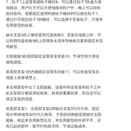
7，轮子7上设置有锁轮子螺丝8。可以通过轮子7快速方便
地移动，用户白天可以方便地移动到户外，晚上可以轻松
收回室内。需要固定使用时锁轮子螺丝8可以锁住轮子7。
通过拧开固定轮子7的螺丝，可以选择不安装轮子，方便本
实用新型的挂装。
纵向支架3的上侧设置有托盘铁板9。安装在地面上时，可
以利用托盘铁板9的上部增加水泥块等物体压紧和固定本实
用新型。
太阳能板5的底部固定设置有逆变器10。节省空间方便连
接电源线。
前底部支架1的内侧固定设置有挂板11。可以快速安装在
地面上或者墙壁上。
本实用新型中出了太阳能板、连接件和逆变器和轮子之外
的支架部分都采用铝材质。材质的重量轻便，而且还可以
保证支架的强度。
前底部支架1、后底部支架2和纵向支架3均为方筒。固定
筒41和伸缩筒42均为六角筒。方形的结构能坚固锁住太阳
能板。收起本实用新型以后，本实用新型的外部平齐，没
有凸起的部件，能节约包装空间，节省运输成本。