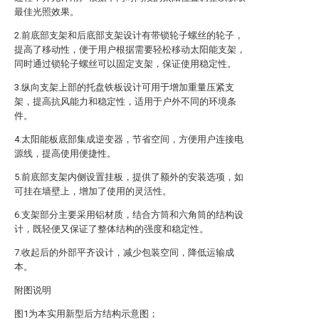
最佳光照效果。
2.前底部支架和后底部支架设计有带锁轮子螺丝的轮子，
提高了移动性，便于用户根据需要轻松移动太阳能支架，
同时通过锁轮子螺丝可以固定支架，保证使用稳定性。
3.纵向支架上部的托盘铁板设计可用于增加重量压紧支
架，提高抗风能力和稳定性，适用于户外不同的环境条
件。
4.太阳能板底部集成逆变器，节省空间，方便用户连接电
源线，提高使用便捷性。
5.前底部支架内侧设置挂板，提供了额外的安装选项，如
可挂在墙壁上，增加了使用的灵活性。
6.支架部分主要采用铝材质，结合方筒和六角筒的结构设
计，既轻便又保证了整体结构的强度和稳定性。
7.收起后的外部平齐设计，减少包装空间，降低运输成
本。
附图说明
图1为本实用新型后方结构示意图；