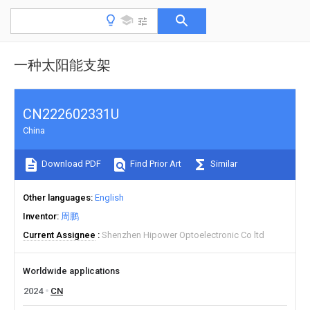
一种太阳能支架
CN222602331U
China
Download PDF
Find Prior Art
Similar
Other languages
English
Inventor
周鹏
Current Assignee
Shenzhen Hipower Optoelectronic Co ltd
Worldwide applications
2024
CN