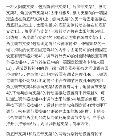
一种太阳能支架，包括前底部支架1、后底部支架2、纵向
支架3、角度调节支架4和太阳能板5，纵向支架3的一端固
定连接在前底部支架1上，纵向支架3的另一端固定连接在
后底部支架2上，太阳能板5的底部边侧转动连接在前底部
支架1上，角度调节支架4一端转动连接在太阳能板5的上
部边侧，角度调节支架4的下端转动连接在纵向支架3上，
角度调节支架4包括固定筒41和伸缩筒42，伸缩筒42的一
端可滑动的设置在固定筒41的内部，固定筒41的外侧固定
设置有调节器外壳43，调节器外壳43的外侧转动设置有调
节器按钮44，调节器按钮44的一端固定设置有卡销(未画
出)，调节器按钮44的另一端与调节器外壳43之间设置有回
位弹簧45，伸缩筒42上均匀设置有调节角度孔46，卡销透
过调节器外壳43和固定筒41卡合在调节角度孔46的内部。
角度调节支架4和纵向支架3各设置有两个，角度调节支架
4的下端与纵向支架3的转动连接处设置有手拧螺丝6。可
以通过调节器按钮44来调节太阳能板5与地面的角度。双
手按下调节器按钮44，通过伸缩筒42在固定筒41滑动即可
调节，松开调节器按钮44则锁住太阳能板5角度，卡销会
卡合在调节角度孔46内从而锁死角度调节支架4。当手动
拧开手拧螺丝6后，则可以收起支架，简单方便。
前底部支架1和后底部支架2的两端分别转动设置有轮子