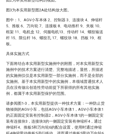
图2为本实用新型结构剖视图。
图3为本实用新型图2A处结构放大图。
图中：1、AGV小车本体 2、控制器 3、连接块 4、伸缩杆
5、推板 6、万向轮 7、连接板 8、电动推杆 9、夹板 10、
框架 11、电机盒 12、伺服电机13、传动杆 14、螺纹输送
杆 15、限位杆 16、螺纹孔 17、螺纹块 18、挡板 19、框
板。
具体实施方式
下面将结合本实用新型实施例中的附图，对本实用新型实
施例中的技术方案进行清楚、完整地描述，显然，所描述
的实施例仅仅是本实用新型一部分实施例，而不是全部的
实施例。基于本实用新型中的实施例，本领域普通技术人
员在没有做出创造性劳动前提下所获得的所有其他实施
例，都属于本实用新型保护的范围。
请参阅图1-3，本实用新型提供一种技术方案：一种防止货
物倾倒的AGV小车，包括AGV小车本体1，AGV小车本体1
的正面固定安装有控制器2，AGV小车本体1的一侧固定安
装有连接块3，连接块3的一侧固定安装有伸缩杆4，通过
伸缩杆4、推板5和万向轮6的配合设置，使用时通过伸缩
杆4伸缩带动推板5进行移动，进而通过推板5带动万向轮6