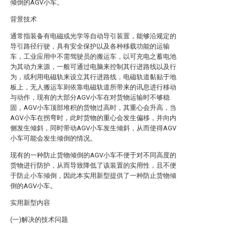
倾倒的AGV小车。
背景技术
通常指装备有电磁或光学等自动导引装置，能够沿规定的
导引路径行驶，具有安全保护以及各种移载功能的运输
车，工业应用中不需驾驶员的搬运车，以可充电之蓄电池
为其动力来源，一般可通过电脑来控制其行进路线以及行
为，或利用电磁轨来设立其行进路线，电磁轨道黏贴于地
板上，无人搬运车则依靠电磁轨道所带来的讯息进行移动
与动作，现有的大部分AGV小车在对货物运输时不够稳
固，AGV小车顶部堆积的货物过高时，其重心会升高，当
AGV小车在拐弯时，此时货物的重心会发生偏移，并向内
侧发生倾斜，同时带动AGV小车发生倾斜，从而使得AGV
小车可能会发生倾倒的情况。
现有的一种防止货物倾倒的AGV小车不便于对不同高度的
货物进行防护，从而导致降低了该装置的实用性，且不便
于防止小车倾倒，因此本实用新型提供了一种防止货物倾
倒的AGV小车。
实用新型内容
(一)解决的技术问题