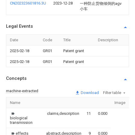
CN202323601816.3U
2023-12-28
一种防止货物倾倒的agv
小车
Legal Events
Date
Code
Title
Description
2025-02-18
GR01
Patent grant
2025-02-18
GR01
Patent grant
Concepts
machine-extracted
Download
Filter table
Name
Image
S
claims,description
11
0.000
biological
transmission
effects
abstract,description
9
0.000