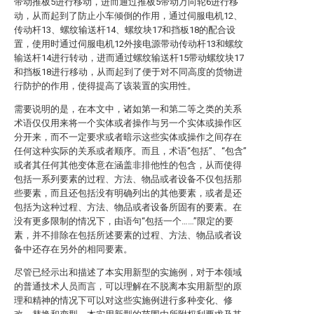
带动推板5进行移动，进而通过推板5带动万向轮6进行移
动，从而起到了防止小车倾倒的作用，通过伺服电机12、
传动杆13、螺纹输送杆14、螺纹块17和挡板18的配合设
置，使用时通过伺服电机12外接电源带动传动杆13和螺纹
输送杆14进行转动，进而通过螺纹输送杆15带动螺纹块17
和挡板18进行移动，从而起到了便于对不同高度的货物进
行防护的作用，使得提高了该装置的实用性。
需要说明的是，在本文中，诸如第一和第二等之类的关系
术语仅仅用来将一个实体或者操作与另一个实体或操作区
分开来，而不一定要求或者暗示这些实体或操作之间存在
任何这种实际的关系或者顺序。而且，术语“包括”、“包含”
或者其任何其他变体意在涵盖非排他性的包含，从而使得
包括一系列要素的过程、方法、物品或者设备不仅包括那
些要素，而且还包括没有明确列出的其他要素，或者是还
包括为这种过程、方法、物品或者设备所固有的要素。在
没有更多限制的情况下，由语句“包括一个……”限定的要
素，并不排除在包括所述要素的过程、方法、物品或者设
备中还存在另外的相同要素。
尽管已经示出和描述了本实用新型的实施例，对于本领域
的普通技术人员而言，可以理解在不脱离本实用新型的原
理和精神的情况下可以对这些实施例进行多种变化、修