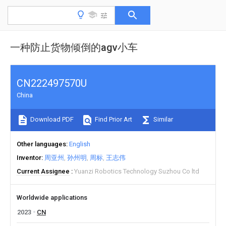
一种防止货物倾倒的agv小车
CN222497570U
China
Download PDF
Find Prior Art
Similar
Other languages
English
Inventor
周亚州
孙州明
周标
王志伟
Current Assignee
Yuanzi Robotics Technology Suzhou Co ltd
Worldwide applications
2023
CN