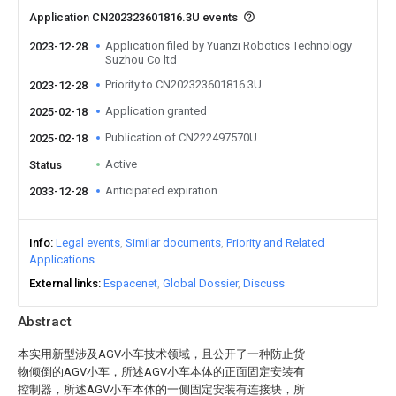
Application CN202323601816.3U events
Application filed by Yuanzi Robotics Technology
2023-12-28
Suzhou Co ltd
Priority to CN202323601816.3U
2023-12-28
Application granted
2025-02-18
Publication of CN222497570U
2025-02-18
Active
Status
Anticipated expiration
2033-12-28
Info
Legal events
Similar documents
Priority and Related
Applications
External links
Espacenet
Global Dossier
Discuss
Abstract
本实用新型涉及AGV小车技术领域，且公开了一种防止货
物倾倒的AGV小车，所述AGV小车本体的正面固定安装有
控制器，所述AGV小车本体的一侧固定安装有连接块，所