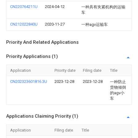
CN220764211U
2024-04-12
一种具有夹紧机构的运输
车
CN212022840U
2020-11-27
一种agv运输车
Priority And Related Applications
Priority Applications (1)
Application
Priority date
Filing date
Title
CN202323601816.3U
2023-12-28
2023-12-28
一种防止
货物倾倒
的agv小
车
Applications Claiming Priority (1)
Application
Filing date
Title