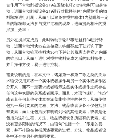
合作用下带动刮板设备219在围绕电杆212转动时可自身转
动，进而带动刮板设备219进行对搅拌箱体1内壁附着的物
料颗粒进行刮刷，从而可以避免在搅拌箱体1内壁附着一定
量的颗粒却无法参与搅拌过程的现象，进而提高相应的搅
拌加工效率；
另外在搅拌完成后，此时转动手轮35带动丝杆34进行转
动，进而带动滑块32在连接座33内部限位下进行向下滑
动，从而带动锥形控料块36向下并让其脱离支撑座31内部
的锥形口，从而可进行对搅拌物料完成之后的卸料操作，
并且操作方便，易于进行控制。
需要说明的是，在本文中，诸如第一和第二等之类的关系
术语仅仅用来将一个实体或者操作与另一个实体或操作区
分开来，而不一定要求或者暗示这些实体或操作之间存在
任何这种实际的关系或者顺序。而且，术语“包括”、“包含”
或者其任何其他变体意在涵盖非排他性的包含，从而使得
包括一系列要素的过程、方法、物品或者设备不仅包括那
些要素，而且还包括没有明确列出的其他要素，或者是还
包括为这种过程、方法、物品或者设备所固有的要素。在
没有更多限制的情况下，由语句“包括一个......”限定的要
素，并不排除在包括所述要素的过程、方法、物品或者设
备中还存在另外的相同要素。