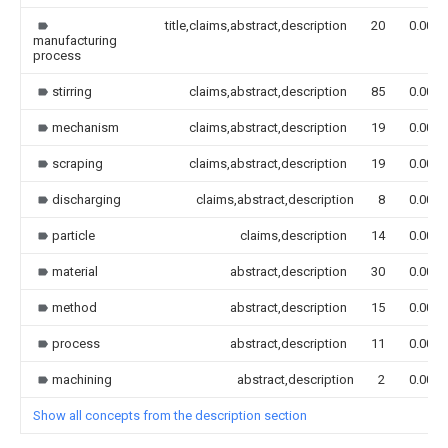
title,claims,abstract,description
20
0.000
manufacturing
process
stirring
claims,abstract,description
85
0.000
mechanism
claims,abstract,description
19
0.000
scraping
claims,abstract,description
19
0.000
discharging
claims,abstract,description
8
0.000
particle
claims,description
14
0.000
material
abstract,description
30
0.000
method
abstract,description
15
0.000
process
abstract,description
11
0.000
machining
abstract,description
2
0.000
Show all concepts from the description section