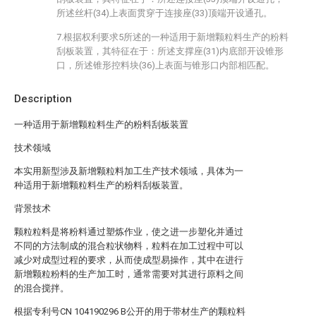
所述丝杆(34)上表面贯穿于连接座(33)顶端开设通孔。
7.根据权利要求5所述的一种适用于新增颗粒料生产的粉料
刮板装置，其特征在于：所述支撑座(31)内底部开设锥形
口，所述锥形控料块(36)上表面与锥形口内部相匹配。
Description
一种适用于新增颗粒料生产的粉料刮板装置
技术领域
本实用新型涉及新增颗粒料加工生产技术领域，具体为一
种适用于新增颗粒料生产的粉料刮板装置。
背景技术
颗粒粒料是将粉料通过塑炼作业，使之进一步塑化并通过
不同的方法制成的混合粒状物料，粒料在加工过程中可以
减少对成型过程的要求，从而使成型易操作，其中在进行
新增颗粒粉料的生产加工时，通常需要对其进行原料之间
的混合搅拌。
根据专利号CN 104190296 B公开的用于带材生产的颗粒料