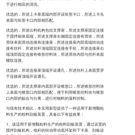
于进行相应的清洗。
优选的，所述上卡座底端内部开设矩形卡口，所述上卡头
表面与矩形卡口内部相匹配。
优选的，所述出料机构包括支撑座，所述支撑座固定连接
于搅拌箱体底端，所述支撑座右侧固定连接有滑块，所述
滑块表面滑动连接有连接座，所述连接座内部底端转动连
接有丝杆，所述丝杆顶端固定连接有手轮，所述连接座右
端顶部固定连接有锥形控料块，所述滑块内部与丝杆表面
螺纹连接。
优选的，所述连接座顶端开设通孔，所述丝杆上表面贯穿
于连接座顶端开设通孔。
优选的，所述支撑座内底部开设锥形口，所述锥形控料块
上表面与锥形口内部相匹配，便于利用锥形控料块与锥形
口内部的贴合与分离，进行对物料的落料控制。
与现有技术相比，本实用新型提供了一种适用于新增颗粒
料生产的粉料刮板装置，具备以下有益效果：
1、该适用于新增颗粒料生产的粉料刮板装置，通过设置的
搅拌刮板机构，电杆的转动带动底环架和下卡座、刮板设