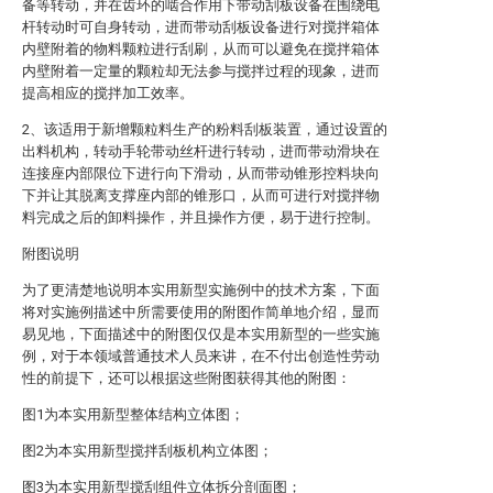
备等转动，并在齿环的啮合作用下带动刮板设备在围绕电
杆转动时可自身转动，进而带动刮板设备进行对搅拌箱体
内壁附着的物料颗粒进行刮刷，从而可以避免在搅拌箱体
内壁附着一定量的颗粒却无法参与搅拌过程的现象，进而
提高相应的搅拌加工效率。
2、该适用于新增颗粒料生产的粉料刮板装置，通过设置的
出料机构，转动手轮带动丝杆进行转动，进而带动滑块在
连接座内部限位下进行向下滑动，从而带动锥形控料块向
下并让其脱离支撑座内部的锥形口，从而可进行对搅拌物
料完成之后的卸料操作，并且操作方便，易于进行控制。
附图说明
为了更清楚地说明本实用新型实施例中的技术方案，下面
将对实施例描述中所需要使用的附图作简单地介绍，显而
易见地，下面描述中的附图仅仅是本实用新型的一些实施
例，对于本领域普通技术人员来讲，在不付出创造性劳动
性的前提下，还可以根据这些附图获得其他的附图：
图1为本实用新型整体结构立体图；
图2为本实用新型搅拌刮板机构立体图；
图3为本实用新型搅刮组件立体拆分剖面图；