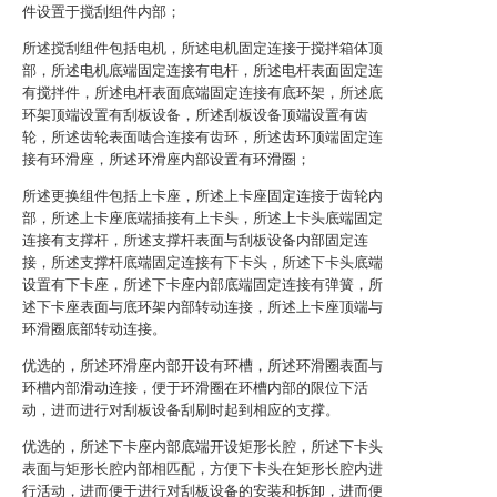
件设置于搅刮组件内部；
所述搅刮组件包括电机，所述电机固定连接于搅拌箱体顶
部，所述电机底端固定连接有电杆，所述电杆表面固定连
有搅拌件，所述电杆表面底端固定连接有底环架，所述底
环架顶端设置有刮板设备，所述刮板设备顶端设置有齿
轮，所述齿轮表面啮合连接有齿环，所述齿环顶端固定连
接有环滑座，所述环滑座内部设置有环滑圈；
所述更换组件包括上卡座，所述上卡座固定连接于齿轮内
部，所述上卡座底端插接有上卡头，所述上卡头底端固定
连接有支撑杆，所述支撑杆表面与刮板设备内部固定连
接，所述支撑杆底端固定连接有下卡头，所述下卡头底端
设置有下卡座，所述下卡座内部底端固定连接有弹簧，所
述下卡座表面与底环架内部转动连接，所述上卡座顶端与
环滑圈底部转动连接。
优选的，所述环滑座内部开设有环槽，所述环滑圈表面与
环槽内部滑动连接，便于环滑圈在环槽内部的限位下活
动，进而进行对刮板设备刮刷时起到相应的支撑。
优选的，所述下卡座内部底端开设矩形长腔，所述下卡头
表面与矩形长腔内部相匹配，方便下卡头在矩形长腔内进
行活动，进而便于进行对刮板设备的安装和拆卸，进而便