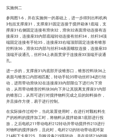
实施例二
参阅图1-6，并在实施例一的基础上，进一步得到出料机构
3包括支撑座31，支撑座31固定连接于搅拌箱体1底端，支
撑座31右侧固定连接有滑块32，滑块32表面滑动连接有连
接座33，连接座33内部底端转动连接有丝杆34，丝杆34顶
端固定连接有手轮35，连接座33右端顶部固定连接有锥形
控料块36，滑块32内部与丝杆34表面螺纹连接，连接座33
顶端开设通孔，丝杆34上表面贯穿于连接座33顶端开设通
孔。
进一步的，支撑座31内底部开设锥形口，锥形控料块36上
表面与锥形口内部相匹配，转动手轮35带动丝杆34进行转
动，进而带动滑块32在连接座33内部限位下进行向下滑
动，从而带动锥形控料块36向下并让其脱离支撑座31内部
的锥形口，从而可进行对搅拌物料完成之后的卸料操作，
并且操作方便，易于进行控制。
在实际操作过程中，当此装置使用时，在进行对颗粒料生
产的粉料的搅拌加工时，将物料从搅拌箱体1底部进行投
放，之后电机211带动电杆212转动并带动搅拌件213进行
对物料的搅拌操作，且此时，电杆212的转动带动底环架
214和下卡座225、刮板设备219等转动，并在齿环216的啮