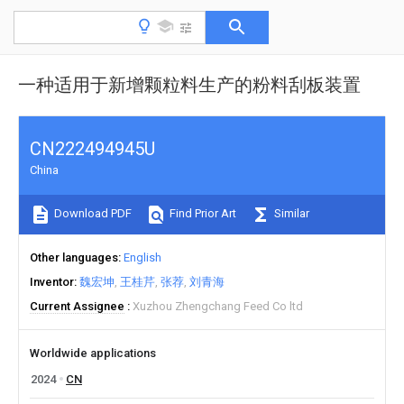
一种适用于新增颗粒料生产的粉料刮板装置
CN222494945U
China
Download PDF
Find Prior Art
Similar
Other languages
English
Inventor
魏宏坤
王桂芹
张荐
刘青海
Current Assignee
Xuzhou Zhengchang Feed Co ltd
Worldwide applications
2024
CN