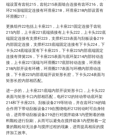
端设置有齿轮215，齿轮215表面啮合连接有齿环216，齿
环216顶端固定连接有环滑座218，环滑座218内部设置有
环滑圈217；
更换组件22包括上卡座221，上卡座221固定连接于齿轮
215内部，上卡座221底端插接有上卡头222，上卡头222底
端固定连接有支撑杆223，支撑杆223表面与刮板设备219
内部固定连接，支撑杆223底端固定连接有下卡头224，下
卡头224底端设置有下卡座225，下卡座225内部底端固定
连接有弹簧226，下卡座225表面与底环架214内部转动连
接，上卡座221顶端与环滑圈217底部转动连接，环滑座
218内部开设有环槽，环滑圈217表面与环槽内部滑动连
接，下卡座225内部底端开设矩形长腔，下卡头224表面与
矩形长腔内部相匹配。
进一步的，上卡座221底端内部开设矩形卡口，上卡头222
表面与矩形卡口内部相匹配，电杆212的转动带动底环架
214和下卡座225、刮板设备219等转动，并在齿环216的啮
合作用下带动刮板设备219在围绕电杆212转动时可自身转
动，进而带动刮板设备219进行对搅拌箱体1内壁附着的物
料颗粒进行刮刷，从而可以避免在搅拌箱体1内壁附着一定
量的颗粒却无法参与搅拌过程的现象，进而提高相应的搅
拌加工效率。