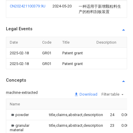
CN202421100379.9U
2024-05-20
一种适用于新增颗粒料生
产的粉料刮板装置
Legal Events
Date
Code
Title
Description
2025-02-18
GR01
Patent grant
2025-02-18
GR01
Patent grant
Concepts
machine-extracted
Download
Filter table
Name
powder
title,claims,abstract,description
24
0.000
granular
title,claims,abstract,description
23
0.000
material