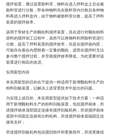
搅拌装置，通过设置散料管，物料在进入拌料盒之后会被
散料管进行分散，即各种物料先在散料管内分散后各种物
料再进入拌料盒内，由于物料被散料管分散，提高了拌料
装置的搅拌效率。
该用于带材生产的颗粒料搅拌装置，其在进行对颗粒粉料
原料的搅拌加工过程中，虽然可以将物料利用散料管进行
分散，提高了拌料装置的搅拌效率，但是在搅拌箱内部，
可能存在着在内壁附着一定量的颗粒，进而在搅拌时无法
参与整个搅拌过程，并导致搅拌效率降低，为此需要对该
装置进行相应的改进。
实用新型内容
本实用新型的目的在于提供一种适用于新增颗粒料生产的
粉料刮板装置，以解决上述背景技术中提出的问题。
为实现上述目的，本实用新型提供如下技术方案：一种适
用于新增颗粒料生产的粉料刮板装置，包括搅拌箱体，所
述搅拌箱体顶部固定连接有搅拌刮板机构，所述搅拌箱体
底部中间固定连接有出料机构，所述搅拌箱体底端固定连
接有支杆；
所述搅拌刮板机构包括搅刮组件和更换组件，所述更换组