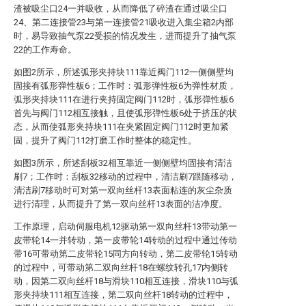
渣被吸尘口24一并吸收，从而降低了碎渣在通过吸尘口
24、第二连接管23与第一连接管21吸收进入集尘箱2内部
时，易导致抽气泵22受损的情况发生，进而提升了抽气泵
22的工作寿命。
如图2所示，所述弧形夹持块111靠近阀门112一侧侧壁均
固接有弧形弹性板6；工作时：弧形弹性板6为弹性材质，
弧形夹持块111在进行夹持固定阀门112时，弧形弹性板6
首先与阀门112相互接触，且使弧形弹性板6处于挤压的状
态，从而使弧形夹持块111在夹紧固定阀门112时更加紧
固，提升了阀门112打磨工作时整体的稳定性。
如图3所示，所述刮板32相互靠近一侧侧壁均固接有清洁
刷7；工作时：刮板32移动的过程中，清洁刷7跟随移动，
清洁刷7移动时可对第一双向丝杆13表面粘连的灰尘杂质
进行清理，从而提升了第一双向丝杆13表面的洁净度。
工作原理，启动伺服电机12驱动第一双向丝杆13带动第一
皮带轮14一并转动，第一皮带轮14转动的过程中通过传动
带16可带动第二皮带轮15同方向转动，第二皮带轮15转动
的过程中，可带动第二双向丝杆18在螺纹转孔17内侧转
动，因第二双向丝杆18与滑块110相互连接，滑块110与弧
形夹持块111相互连接，第二双向丝杆18转动的过程中，