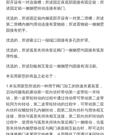
部开设有一对连接槽；所述固定座底部固接有固定箱；所
述固定箱一侧侧壁转动连接有箱门。
优选的，所述固定箱内侧底部开设有一对第二滑槽；所述
第二滑槽内侧均滑动连接有置物箱；所述置物箱一侧侧壁
固接有把手。
优选的，所述吸尘口一端端口固接有多孔防护罩。
优选的，所述弧形夹持块靠近阀门一侧侧壁均固接有弧形
弹性板。
优选的，所述刮板相互靠近一侧侧壁均固接有清洁刷。
本实用新型的有益之处在于：
1.本实用新型所述的一种用于阀门加工的快速夹紧装置，
启动伺服电机驱动第一双向丝杆带动第一皮带轮一并转
动，第一皮带轮转动的过程中通过传动带可带动第二皮带
轮同方向转动，第二皮带轮转动的过程中，可带动第二双
向丝杆在螺纹转孔内侧转动，因第二双向丝杆与滑块相互
连接，滑块与弧形夹持块相互连接，第二双向丝杆转动的
过程中，使滑块与弧形夹持块向靠近阀门一侧移动，当弧
形夹持块内侧壁移动至与阀门表面相互贴合时，即可达到
快速将阀门夹紧固定的效果，从而降低了因通过来回转动