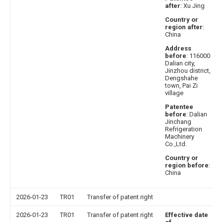
after
: Xu Jing
Country or
region after
:
China
Address
before
: 116000
Dalian city,
Jinzhou district,
Dengshahe
town, Pai Zi
village
Patentee
before
: Dalian
Jinchang
Refrigeration
Machinery
Co.,Ltd.
Country or
region before
:
China
2026-01-23
TR01
Transfer of patent right
2026-01-23
TR01
Transfer of patent right
Effective date