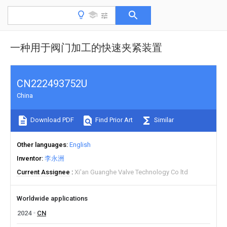
一种用于阀门加工的快速夹紧装置
CN222493752U
China
Download PDF
Find Prior Art
Similar
Other languages
English
Inventor
李永洲
Current Assignee
Xi'an Guanghe Valve Technology Co ltd
Worldwide applications
2024
CN