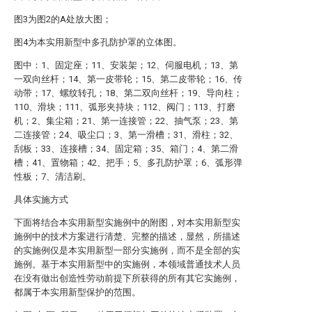
图3为图2的A处放大图；
图4为本实用新型中多孔防护罩的立体图。
图中：1、固定座；11、安装架；12、伺服电机；13、第
一双向丝杆；14、第一皮带轮；15、第二皮带轮；16、传
动带；17、螺纹转孔；18、第二双向丝杆；19、导向柱；
110、滑块；111、弧形夹持块；112、阀门；113、打磨
机；2、集尘箱；21、第一连接管；22、抽气泵；23、第
二连接管；24、吸尘口；3、第一滑槽；31、滑柱；32、
刮板；33、连接槽；34、固定箱；35、箱门；4、第二滑
槽；41、置物箱；42、把手；5、多孔防护罩；6、弧形弹
性板；7、清洁刷。
具体实施方式
下面将结合本实用新型实施例中的附图，对本实用新型实
施例中的技术方案进行清楚、完整的描述，显然，所描述
的实施例仅是本实用新型一部分实施例，而不是全部的实
施例。基于本实用新型中的实施例，本领域普通技术人员
在没有做出创造性劳动前提下所获得的所有其它实施例，
都属于本实用新型保护的范围。