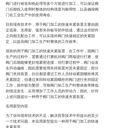
阀门进行铸造和热处理等多个方面进行加工，可以保证阀
门后期投入使用时整体的结构强度与耐用性，以及确保阀
门在工业生产中的使用寿命。
目前现有技术中，用于阀门加工的快速夹紧装置主要由固
定底座、支撑架、弧形夹持板等部件组成，通过这些部件
之间相互配合工作，可以实现对阀门快速稳定的夹紧固
定，以提高阀门加工生产时整体的工作效率。
现有的用于阀门加工的快速夹紧装置，在工作中，因阀门
生产的过程中，需要通过打磨机对阀门两端进行打磨，使
阀门后期能够更好地紧密连接，但打磨过程中，阀门会发
生抖动偏移，因此需要使用夹持装置对其夹紧固定，部分
阀门夹持装置，往往都是通过工作人员转动紧固螺栓将其
夹紧固定，但通过来回转动紧固螺栓对阀门进行夹持固定
工作，操作较为繁琐，导致阀门加工生产时整体效率降低
的情况发生，从而增加了工作人员的劳动力；因此，针对
上述问题提出一种用于阀门加工的快速夹紧装置。
实用新型内容
为了弥补现有技术的不足，解决背景技术中所提出的至少
一个技术问题，本实用新型提出一种用于阀门加工的快速
夹紧装置。