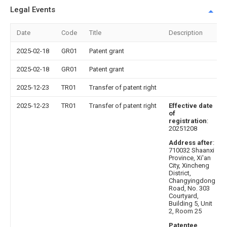
Legal Events
Date
Code
Title
Description
2025-02-18
GR01
Patent grant
2025-02-18
GR01
Patent grant
2025-12-23
TR01
Transfer of patent right
2025-12-23
TR01
Transfer of patent right
Effective date
of
registration
:
20251208
Address after
:
710032 Shaanxi
Province, Xi'an
City, Xincheng
District,
Changyingdong
Road, No. 303
Courtyard,
Building 5, Unit
2, Room 25
Patentee