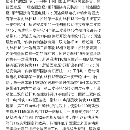
如图1与图2所示，一种用于阀门加工的快速夹紧装置，包
括固定座1；所述固定座1顶部固接有安装架11；所述固定
座1顶部固接有伺服电机12；所述伺服电机12输出端固接
有第一双向丝杆13；所述第一双向丝杆13另一端固接有第
一皮带轮14；所述安装架11一侧侧壁转动连接有第二皮带
轮15；所述第一皮带轮14与第二皮带轮15内侧均套设有传
动带16；所述安装架11内侧侧壁开设有螺纹转孔17；所述
螺纹转孔17内侧转动连接有第二双向丝杆18；所述第二双
向丝杆18另一端与第二皮带轮15相互连接；所述安装架11
内侧侧壁固接有一对导向柱19；所述导向柱19外侧壁滑动
连接有一对滑块110；所述滑块110相互靠近一侧侧壁均固
接有弧形夹持块111；所述固定座1顶部设有阀门112；所
述安装架11内侧顶部固接有打磨机113；工作时：启动伺
服电机12驱动第一双向丝杆13带动第一皮带轮14一并转
动，第一皮带轮14转动的过程中通过传动带16可带动第二
皮带轮15同方向转动，第二皮带轮15转动的过程中，可带
动第二双向丝杆18在螺纹转孔17内侧转动，因第二双向丝
杆18与滑块110相互连接，滑块110与弧形夹持块111相互
连接，第二双向丝杆18转动的过程中，使滑块110与弧形
夹持块111向靠近阀门112一侧移动，当弧形夹持块111内
侧壁移动至与阀门112表面相互贴合时，即可达到快速将
阀门112夹紧固定的效果，从而降低了因通过来回转动紧
固螺栓对阀门进行夹持固定工作，操作较为繁琐，导致阀