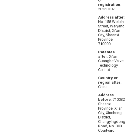
of
registration
:
20260107
Address after
:
No. 158 Weibin
Street, Weiyang
District, Xi'an
City, Shaanxi
Province,
710000
Patentee
after
: Xi'an
Guanghe Valve
Technology
Co.,Ltd.
Country or
region after
:
China
Address
before
: 710032
Shaanxi
Province, Xi'an
City, Xincheng
District,
Changyingdong
Road, No. 303
Courtyard,