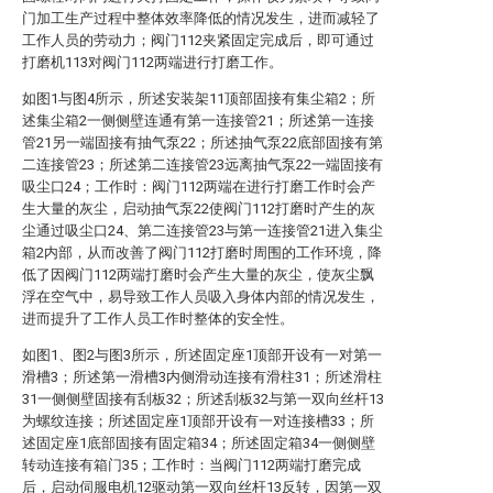
门加工生产过程中整体效率降低的情况发生，进而减轻了
工作人员的劳动力；阀门112夹紧固定完成后，即可通过
打磨机113对阀门112两端进行打磨工作。
如图1与图4所示，所述安装架11顶部固接有集尘箱2；所
述集尘箱2一侧侧壁连通有第一连接管21；所述第一连接
管21另一端固接有抽气泵22；所述抽气泵22底部固接有第
二连接管23；所述第二连接管23远离抽气泵22一端固接有
吸尘口24；工作时：阀门112两端在进行打磨工作时会产
生大量的灰尘，启动抽气泵22使阀门112打磨时产生的灰
尘通过吸尘口24、第二连接管23与第一连接管21进入集尘
箱2内部，从而改善了阀门112打磨时周围的工作环境，降
低了因阀门112两端打磨时会产生大量的灰尘，使灰尘飘
浮在空气中，易导致工作人员吸入身体内部的情况发生，
进而提升了工作人员工作时整体的安全性。
如图1、图2与图3所示，所述固定座1顶部开设有一对第一
滑槽3；所述第一滑槽3内侧滑动连接有滑柱31；所述滑柱
31一侧侧壁固接有刮板32；所述刮板32与第一双向丝杆13
为螺纹连接；所述固定座1顶部开设有一对连接槽33；所
述固定座1底部固接有固定箱34；所述固定箱34一侧侧壁
转动连接有箱门35；工作时：当阀门112两端打磨完成
后，启动伺服电机12驱动第一双向丝杆13反转，因第一双