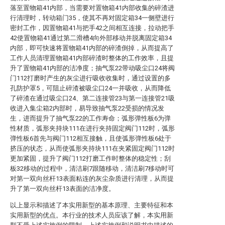
落至置物箱41内部，当需要对置物箱41内部收集的碎渣进
行清理时，转动箱门35，使其不再对固定箱34一侧壁进行
密封工作，因置物箱41与把手42之间相互连接，拉动把手
42使置物箱41通过第二滑槽4向外部移动并脱离固定箱34
内部，即可快速将置物箱41内部的碎渣倒掉，从而提高了
工作人员清理置物箱41内部碎渣时整体的工作效率，且提
升了置物箱41内部的洁净度；抽气泵22带动吸尘口24将阀
门112打磨时产生的灰尘进行吸收收集时，通过设置的多
孔防护罩5，可阻止碎渣被吸尘口24一并吸收，从而降低
了碎渣在通过吸尘口24、第二连接管23与第一连接管21吸
收进入集尘箱2内部时，易导致抽气泵22受损的情况发
生，进而提升了抽气泵22的工作寿命；弧形弹性板6为弹
性材质，弧形夹持块111在进行夹持固定阀门112时，弧形
弹性板6首先与阀门112相互接触，且使弧形弹性板6处于
挤压的状态，从而使弧形夹持块111在夹紧固定阀门112时
更加紧固，提升了阀门112打磨工作时整体的稳定性；刮
板32移动的过程中，清洁刷7跟随移动，清洁刷7移动时可
对第一双向丝杆13表面粘连的灰尘杂质进行清理，从而提
升了第一双向丝杆13表面的洁净度。
以上显示和描述了本实用新型的基本原理、主要特征和本
实用新型的优点。本行业的技术人员应该了解，本实用新