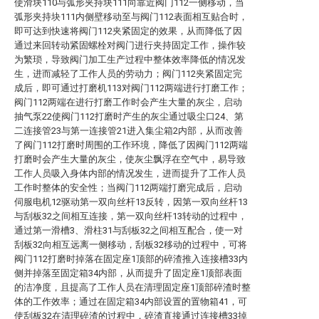
使滑块110与弧形夹持块111向靠近阀门112一侧移动，当
弧形夹持块111内侧壁移动至与阀门112表面相互贴合时，
即可达到快速将阀门112夹紧固定的效果，从而降低了因
通过来回转动紧固螺栓对阀门进行夹持固定工作，操作较
为繁琐，导致阀门加工生产过程中整体效率降低的情况发
生，进而减轻了工作人员的劳动力；阀门112夹紧固定完
成后，即可通过打磨机113对阀门112两端进行打磨工作；
阀门112两端在进行打磨工作时会产生大量的灰尘，启动
抽气泵22使阀门112打磨时产生的灰尘通过吸尘口24、第
二连接管23与第一连接管21进入集尘箱2内部，从而改善
了阀门112打磨时周围的工作环境，降低了因阀门112两端
打磨时会产生大量的灰尘，使灰尘飘浮在空气中，易导致
工作人员吸入身体内部的情况发生，进而提升了工作人员
工作时整体的安全性；当阀门112两端打磨完成后，启动
伺服电机12驱动第一双向丝杆13反转，因第一双向丝杆13
与刮板32之间相互连接，第一双向丝杆13转动的过程中，
通过第一滑槽3、滑柱31与刮板32之间相互配合，使一对
刮板32向相互远离一侧移动，刮板32移动的过程中，可将
阀门112打磨时掉落在固定座1顶部的碎渣推入连接槽33内
侧并掉落至固定箱34内部，从而提升了固定座1顶部表面
的洁净度，且提高了工作人员在清理固定座1顶部碎渣时整
体的工作效率；通过在固定箱34内部设置的置物箱41，可
使刮板32在清理碎渣的过程中，碎渣直接通过连接槽33掉