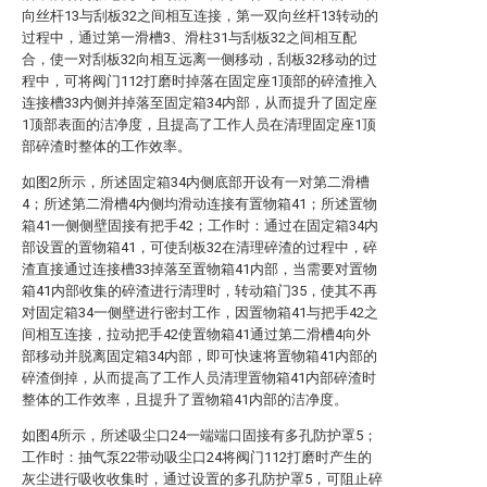
向丝杆13与刮板32之间相互连接，第一双向丝杆13转动的
过程中，通过第一滑槽3、滑柱31与刮板32之间相互配
合，使一对刮板32向相互远离一侧移动，刮板32移动的过
程中，可将阀门112打磨时掉落在固定座1顶部的碎渣推入
连接槽33内侧并掉落至固定箱34内部，从而提升了固定座
1顶部表面的洁净度，且提高了工作人员在清理固定座1顶
部碎渣时整体的工作效率。
如图2所示，所述固定箱34内侧底部开设有一对第二滑槽
4；所述第二滑槽4内侧均滑动连接有置物箱41；所述置物
箱41一侧侧壁固接有把手42；工作时：通过在固定箱34内
部设置的置物箱41，可使刮板32在清理碎渣的过程中，碎
渣直接通过连接槽33掉落至置物箱41内部，当需要对置物
箱41内部收集的碎渣进行清理时，转动箱门35，使其不再
对固定箱34一侧壁进行密封工作，因置物箱41与把手42之
间相互连接，拉动把手42使置物箱41通过第二滑槽4向外
部移动并脱离固定箱34内部，即可快速将置物箱41内部的
碎渣倒掉，从而提高了工作人员清理置物箱41内部碎渣时
整体的工作效率，且提升了置物箱41内部的洁净度。
如图4所示，所述吸尘口24一端端口固接有多孔防护罩5；
工作时：抽气泵22带动吸尘口24将阀门112打磨时产生的
灰尘进行吸收收集时，通过设置的多孔防护罩5，可阻止碎