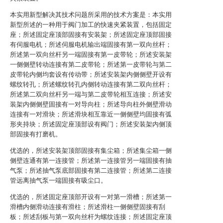
本实用新型解决其技术问题所采用的技术方案是：本实用
新型所述的一种用于阀门加工的快速夹紧装置，包括固定
座；所述固定座顶部固接有安装架；所述固定座顶部固接
有伺服电机；所述伺服电机输出端固接有第一双向丝杆；
所述第一双向丝杆另一端固接有第一皮带轮；所述安装架
一侧侧壁转动连接有第二皮带轮；所述第一皮带轮与第二
皮带轮内侧均套设有传动带；所述安装架内侧侧壁开设有
螺纹转孔；所述螺纹转孔内侧转动连接有第二双向丝杆；
所述第二双向丝杆另一端与第二皮带轮相互连接；所述安
装架内侧侧壁固接有一对导向柱；所述导向柱外侧壁滑动
连接有一对滑块；所述滑块相互靠近一侧侧壁均固接有弧
形夹持块；所述固定座顶部设有阀门；所述安装架内侧顶
部固接有打磨机。
优选的，所述安装架顶部固接有集尘箱；所述集尘箱一侧
侧壁连通有第一连接管；所述第一连接管另一端固接有抽
气泵；所述抽气泵底部固接有第二连接管；所述第二连接
管远离抽气泵一端固接有吸尘口。
优选的，所述固定座顶部开设有一对第一滑槽；所述第一
滑槽内侧滑动连接有滑柱；所述滑柱一侧侧壁固接有刮
板；所述刮板与第一双向丝杆为螺纹连接；所述固定座顶