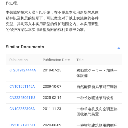
作过程。
本领域的技术人员可以明确，在不脱离本实用新型的总体
精神以及构思的情形下，可以做出对于以上实施例的各种
变型。其均落入本实用新型的保护范围之内。本实用新型
的保护方案以本实用新型所附的权利要求书为准。
Similar Documents
Publication
Publication Date
Title
JP2019124444A
2019-07-25
移動式クーラー・加熱一
体設備
CN101551145A
2009-10-07
自然能换新风节能空调器
CN222480611U
2025-02-14
一种长效暖通节能设备
CN102252396A
2011-11-23
一种单电机反向空调室热
回收换气装置
CN210717809U
2020-06-09
一种智能建筑物用的循环