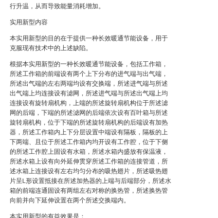
行升温，从而导致能量消耗增加。
实用新型内容
本实用新型的目的在于提供一种长效暖通节能设备，用于
克服现有技术中的上述缺陷。
根据本实用新型的一种长效暖通节能设备，包括工作箱，
所述工作箱的前端设有两个上下分布的进气端与出气端，
所述出气端的左右两端均设有交换端，所述进气端与所述
出气端上均连接设有滤网，所述进气端与所述出气端上均
连接设有旋转扇机构，上端的所述旋转扇机构位于所述滤
网的后端，下端的所述滤网的后端依次设有百叶箱与所述
旋转扇机构，位于下端的所述旋转扇机构的后端设有加热
器，所述工作箱内上下分层设置中端设有隔板，隔板的上
下两端、且位于所述工作箱内均开设有工作腔，位于下侧
的所述工作腔上固设有水箱，所述水箱内盛放有保温液，
所述水箱上设有向外延伸贯穿所述工作箱的连接管道，所
述水箱上连接设有左右均匀分布的吸热翅片，所述吸热翅
片呈L形设置抵接在所述加热器的上端与后端部分，所述水
箱的前端连通固设有两组左右对称的换热管，所述换热管
向前并向下延伸设置在两个所述交换端内。
本实用新型的有益效果是：