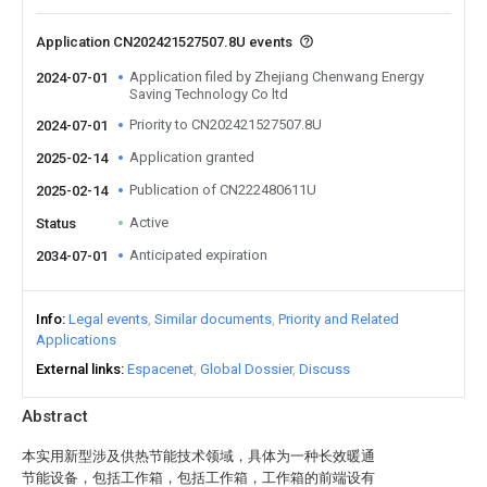
Application CN202421527507.8U events
Application filed by Zhejiang Chenwang Energy
2024-07-01
Saving Technology Co ltd
Priority to CN202421527507.8U
2024-07-01
Application granted
2025-02-14
Publication of CN222480611U
2025-02-14
Active
Status
Anticipated expiration
2034-07-01
Info
Legal events
Similar documents
Priority and Related
Applications
External links
Espacenet
Global Dossier
Discuss
Abstract
本实用新型涉及供热节能技术领域，具体为一种长效暖通
节能设备，包括工作箱，包括工作箱，工作箱的前端设有