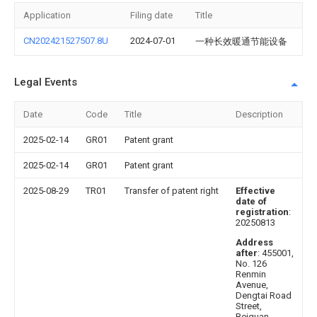
Application
Filing date
Title
CN202421527507.8U
2024-07-01
一种长效暖通节能设备
Legal Events
Date
Code
Title
Description
2025-02-14
GR01
Patent grant
2025-02-14
GR01
Patent grant
2025-08-29
TR01
Transfer of patent right
Effective
date of
registration
:
20250813
Address
after
: 455001,
No. 126
Renmin
Avenue,
Dengtai Road
Street,
Beiguan