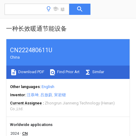
一种长效暖通节能设备
CN222480611U
China
Download PDF
Find Prior Art
Similar
Other languages
English
Inventor
汪恭坤
吕放蔚
宋岩锴
Current Assignee
Zhongrun Jianneng Technology (Henan)
Co.,Ltd.
Worldwide applications
2024
CN