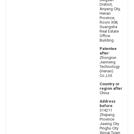
District,
Anyang City,
Henan
Province,
Room 308,
Guangsha
Real Estate
Office
Building
Patentee
after
:
Zhongrun
Jianneng
Technology
(Henan)
Co.,Ltd.
Country or
region after
:
China
Address
before
:
314211
Zhejiang
Province
Jiaxing City
Pinghu City
Xincai Town