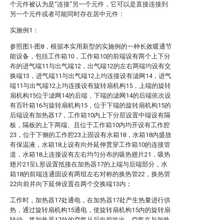
个元件被认为是“连接”另一个元件，它可以是直接连接到
另一个元件或者可能同时存在居中元件：
实施例1：
参照图1-图8，根据本实用新型的实施例的一种长效暖通节
能设备，包括工作箱10，工作箱10的前端设有两个上下分
布的进气端11与出气端12，出气端12的左右两端均设有交
换端13，进气端11与出气端12上均连接设有滤网14，进气
端11与出气端12上均连接设有旋转扇机构15，上端的旋转
扇机构15位于滤网14的后端，下端的滤网14的后端依次设
有百叶箱16与旋转扇机构15，位于下端的旋转扇机构15的
后端设有加热器17，工作箱10内上下分层设置中端设有隔
板，隔板的上下两端、且位于工作箱10内均开设有工作腔
23，位于下侧的工作腔23上固设有水箱18，水箱18内盛放
有保温液，水箱18上设有向外延伸贯穿工作箱10的连接管
道，水箱18上连接设有左右均匀分布的吸热翅片21，吸热
翅片21呈L形设置抵接在加热器17的上端与后端部分，水
箱18的前端连通固设有两组左右对称的换热管22，换热管
22向前并向下延伸设置在两个交换端13内；
工作时，加热器17处通电，在加热器17处产生热量进行供
热，通过旋转扇机构15通电，使旋转扇机构15内的旋转扇
转动，将加热器17处的空气从后向前吹出，空气在与加热