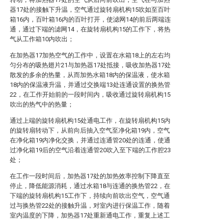
器17处的接触下升温，空气通过旋转扇机构15吹如至百叶
箱16内，百叶箱16内的百叶打开，使滤网14的前后两端连
通，通过下端的滤网14，在旋转扇机构15的工作下，将热
气从工作箱10内吹出；
在加热器17加热空气的工作中，设置在水箱18上的左右均
匀分布的吸热翅片21与加热器17处抵接，吸收加热器17处
散发的多余的热量，从而加热水箱18内的保温液，使水箱
18内的保温液升温，并通过交换端13处连通设置的换热管
22，在工作开始前的一段时间内，吸收通过旋转扇机构15
吹出的热气中的热量；
通过上端的旋转扇机构15处通电工作，在旋转扇机构15内
的旋转扇转动下，从前向后抽入空气至净化箱19内，空气
在净化箱19内净化交换，并通过连通管20处的连通，使通
过净化箱19后的空气沿着连通管20吹入至下端的工作腔23
处；
在工作一段时间后，加热器17处的加热效率控制下降直至
停止，降低能源消耗，通过水箱18与连通的换热管22，在
下端的旋转扇机构15工作下，持续向前吹出空气，空气通
过与换热管22处的接触升温，对室内进行保温工作，随着
室内温度的下降，加热器17处重新通电工作，重复上述工