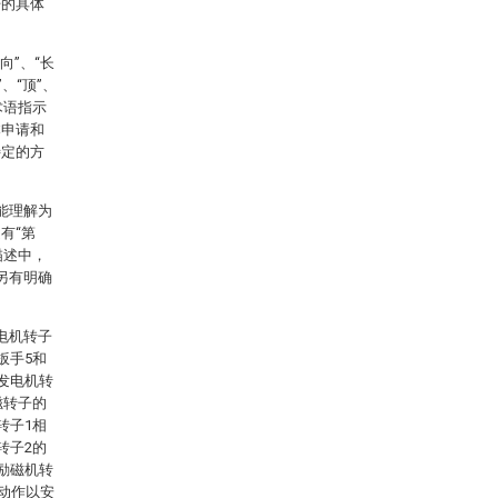
开的具体
向”、“长
”、“顶”、
些术语指示
本申请和
特定的方
能理解为
有“第
描述中，
另有明确
电机转子
扳手5和
发电机转
磁转子的
转子1相
转子2的
励磁机转
向动作以安