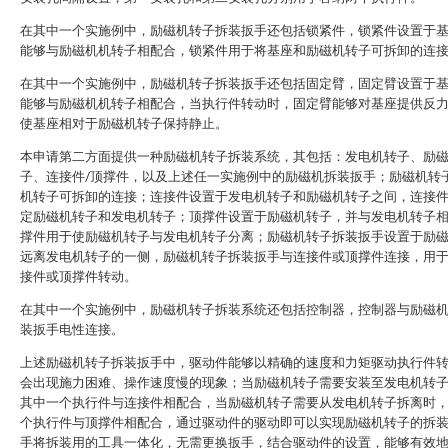
在其中一个实施例中，励磁机转子拆装扳手还包括锁紧件，锁紧件设置于
能够与励磁机机转子相配合，锁紧件用于将基座和励磁机转子可拆卸的连
在其中一个实施例中，励磁机转子拆装扳手还包括固定臂，固定臂设置于
能够与励磁机机转子相配合，当执行件转动时，固定臂能够对基座提供反
使基座相对于励磁机转子保持静止。
本申请第二方面提供一种励磁机转子拆装系统，其包括：发电机转子、励
子、连接件/顶撑件，以及上述任一实施例中的励磁机拆装扳手；励磁机转
机转子可拆卸的连接；连接件设置于发电机转子和励磁机转子之间，连接
定励磁机转子和发电机转子；顶撑件设置于励磁机转子，并与发电机转子
撑件用于使励磁机转子与发电机转子分离；励磁机转子拆装扳手设置于励
远离发电机转子的一侧，励磁机转子拆装扳手与连接件或顶撑件连接，用
接件或顶撑件转动。
在其中一个实施例中，励磁机转子拆装系统还包括控制器，控制器与励磁
装扳手电性连接。
上述励磁机转子拆装扳手中，驱动件能够以精确的速度和力矩驱动执行件
会出现施力困难、操作速度慢的现象；当励磁机转子需要安装至发电机转
其中一个执行件与连接件相配合，当励磁机转子需要从发电机转子拆离时
个执行件与顶撑件相配合，通过驱动件的驱动即可以实现励磁机转子的拆
手将拆装用的工具一体化，无需更换扳手，结合驱动件的设置，能够有效