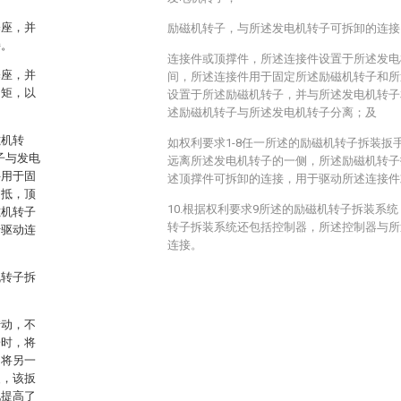
基座，并
励磁机转子，与所述发电机转子可拆卸的连接
接。
连接件或顶撑件，所述连接件设置于所述发电
基座，并
间，所述连接件用于固定所述励磁机转子和所
力矩，以
设置于所述励磁机转子，并与所述发电机转子
述励磁机转子与所述发电机转子分离；及
磁机转
如权利要求1-8任一所述的励磁机转子拆装扳
子与发电
远离所述发电机转子的一侧，所述励磁机转子
件用于固
述顶撑件可拆卸的连接，用于驱动所述连接件
相抵，顶
10.根据权利要求9所述的励磁机转子拆装系
磁机转子
转子拆装系统还包括控制器，所述控制器与所
于驱动连
连接。
机转子拆
转动，不
子时，将
，将另一
装，该扳
地提高了