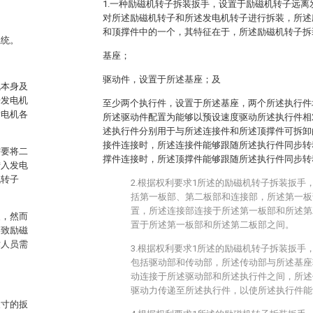
1.一种励磁机转子拆装扳手，设置于励磁机转子远
对所述励磁机转子和所述发电机转子进行拆装，所述
和顶撑件中的一个，其特征在于，所述励磁机转子拆
系统。
基座；
驱动件，设置于所述基座；及
机本身及
据发电机
至少两个执行件，设置于所述基座，两个所述执行件
发电机各
所述驱动件配置为能够以预设速度驱动所述执行件相
述执行件分别用于与所述连接件和所述顶撑件可拆卸
接件连接时，所述连接件能够跟随所述执行件同步转
需要将二
撑件连接时，所述顶撑件能够跟随所述执行件同步转
拧入发电
机转子
2.根据权利要求1所述的励磁机转子拆装扳手
括第一板部、第二板部和连接部，所述第一板
置，所述连接部连接于所述第一板部和所述第
装，然而
置于所述第一板部和所述第二板部之间。
导致励磁
术人员需
3.根据权利要求1所述的励磁机转子拆装扳手
包括驱动部和传动部，所述传动部与所述基座
动连接于所述驱动部和所述执行件之间，所述
驱动力传递至所述执行件，以使所述执行件能
尺寸的扳