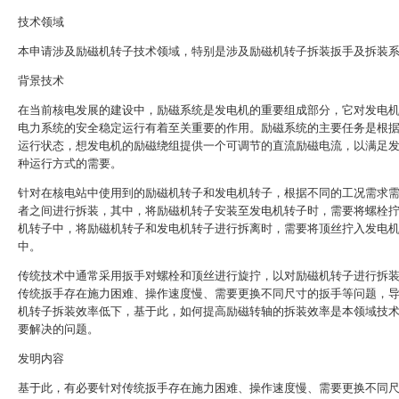
技术领域
本申请涉及励磁机转子技术领域，特别是涉及励磁机转子拆装扳手及拆装
背景技术
在当前核电发展的建设中，励磁系统是发电机的重要组成部分，它对发电
电力系统的安全稳定运行有着至关重要的作用。励磁系统的主要任务是根
运行状态，想发电机的励磁绕组提供一个可调节的直流励磁电流，以满足
种运行方式的需要。
针对在核电站中使用到的励磁机转子和发电机转子，根据不同的工况需求
者之间进行拆装，其中，将励磁机转子安装至发电机转子时，需要将螺栓
机转子中，将励磁机转子和发电机转子进行拆离时，需要将顶丝拧入发电
中。
传统技术中通常采用扳手对螺栓和顶丝进行旋拧，以对励磁机转子进行拆
传统扳手存在施力困难、操作速度慢、需要更换不同尺寸的扳手等问题，
机转子拆装效率低下，基于此，如何提高励磁转轴的拆装效率是本领域技
要解决的问题。
发明内容
基于此，有必要针对传统扳手存在施力困难、操作速度慢、需要更换不同