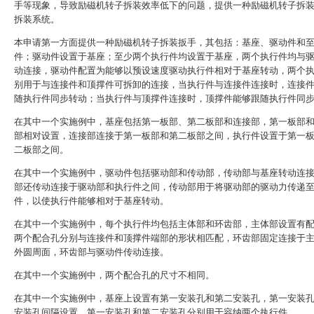
手等现象，导致励磁机转子拆装效率低下的问题，提供一种励磁机转子拆
拆装系统。
本申请第一方面提供一种励磁机转子拆装扳手，其包括：基座、驱动件和
件；驱动件设置于基座；至少两个执行件均设置于基座，两个执行件均与
动连接，驱动件配置为能够以预设速度驱动执行件相对于基座转动，两个
别用于与连接件和顶撑件可拆卸的连接，当执行件与连接件连接时，连接
随执行件同步转动；当执行件与顶撑件连接时，顶撑件能够跟随执行件同
在其中一个实施例中，基座包括第一板部、第二板部和连接部，第一板部
部相对设置，连接部连接于第一板部和第二板部之间，执行件设置于第一
二板部之间。
在其中一个实施例中，驱动件包括驱动部和传动部，传动部与基座转动连
部还传动连接于驱动部和执行件之间，传动部用于将驱动部的驱动力传递
件，以使执行件能够相对于基座转动。
在其中一个实施例中，每个执行件均包括主体部和环齿部，主体部设置有
两个配合孔分别与连接件和顶撑件端部的形状相匹配，环齿部固定连接于
外圆周面，环齿部与驱动件传动连接。
在其中一个实施例中，两个配合孔的尺寸不相同。
在其中一个实施例中，基座上设置有第一安装孔和第二安装孔，第一安装
安装孔间隔设置，第一安装孔和第二安装孔分别用于容纳两个执行件。