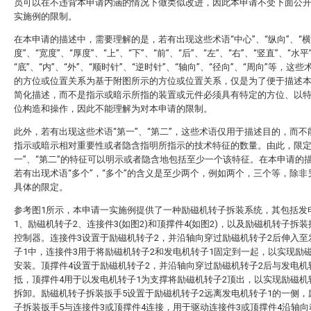
员可以在不违背本申请内涵的情况下做类似改进，因此本申请不受下面公
实施例的限制。
在本申请的描述中，需要理解的是，若有出现这些术语“中心”、“纵向”、“横
度”、“宽度”、“厚度”、“上”、“下”、“前”、“后”、“左”、“右”、“竖直”、“水平
“底”、“内”、“外”、“顺时针”、“逆时针”、“轴向”、“径向”、“周向”等，这
的方位或位置关系为基于附图所示的方位或位置关系，仅是为了便于描述
简化描述，而不是指示或暗示所指的装置或元件必须具有特定的方位、以
位构造和操作，因此不能理解为对本申请的限制。
此外，若有出现这些术语“第一”、“第二”，这些术语仅用于描述目的，而不
指示或暗示相对重要性或者隐含指明所指示的技术特征的数量。由此，限定
一”、“第二”的特征可以明示或者隐含地包括至少一个该特征。在本申请的
若有出现术语“多个”，“多个”的含义是至少两个，例如两个，三个等，除非
具体的限定。
参考图1所示，本申请一实施例提供了一种励磁机转子拆装系统，其包括发
1、励磁机转子2、连接件3(如图2)和顶撑件4(如图2)，以及励磁机转子拆装
控制器。连接件3设置于励磁机转子2，并沿轴向穿过励磁机转子2后伸入至
子1中，连接件3用于将励磁机转子2和发电机转子1固定到一起，以实现励
安装。顶撑件4设置于励磁机转子2，并沿轴向穿过励磁机转子2后与发电机
抵，顶撑件4用于以发电机转子1为支撑将励磁机转子2顶出，以实现励磁机
拆卸。励磁机转子拆装扳手5设置于励磁机转子2远离发电机转子1的一侧，
子拆装扳手5与连接件3或顶撑件4连接，用于驱动连接件3或顶撑件4沿轴