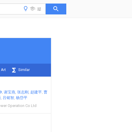
 Art
Similar
坤
谢宝燕
张志刚
赵建平
曹
新
吕铭智
杨岱平
ower Operation Co Ltd