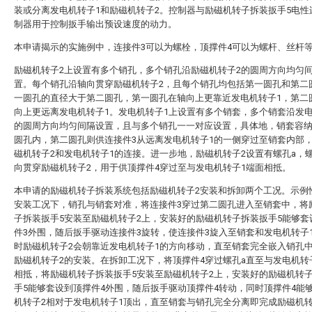
装或分离发电机转子1和励磁机转子2。控制器与励磁机转子拆装扳手5电性
制器用于控制扳手输出预设速度的动力。
本申请揭示的实施例中，连接件3可以为螺栓，顶撑件4可以为螺杆、丝杆
励磁机转子2上设置有多个销孔，多个销孔沿励磁机转子2的圆周方向均匀
置。每个销孔沿轴向贯穿励磁机转子2，且每个销孔均包括第一圆孔和第二
一圆孔的直径大于第二圆孔，第一圆孔在轴向上更靠近发电机转子1，第二
向上更远离发电机转子1。发电机转子1上设置有多个销套，多个销套沿发电
的圆周方向均匀间隔设置，且与多个销孔一一对应设置，具体地，销套容
圆孔内，第二圆孔则供连接件3从远离发电机转子1的一侧穿过至销套内部
磁机转子2和发电机转子1的连接。进一步地，励磁机转子2设置有螺孔a，
向贯穿励磁机转子2，用于供顶撑件4穿过至与发电机转子1端面相抵。
本申请的励磁机转子拆装系统包括励磁机转子2安装和拆卸两个工况。示例
安装工况下，销孔与销套对准，将连接件3穿过第二圆孔进入至销套中，将
子拆装扳手5安装至励磁机转子2上，安装好的励磁机转子拆装扳手5能够套
件3外围，随后扳手驱动连接件3旋转，使连接件3旋入至销套和发电机转子
时励磁机转子2会朝靠近发电机转子1的方向移动，直至销套完全嵌入销孔
励磁机转子2的安装。在拆卸工况下，将顶撑件4穿过螺孔a直至与发电机转
相抵，将励磁机转子拆装扳手5安装至励磁机转子2上，安装好的励磁机转
手5能够套设到顶撑件4外围，随后扳手驱动顶撑件4转动，同时顶撑件4能
机转子2相对于发电机转子1顶出，直至销套与销孔完全分离即完成励磁机转