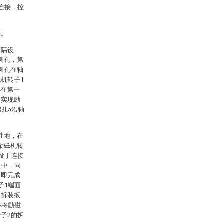
连接，控
等。
间隔设
圆孔，第
圆孔在轴
机转子1
纳在第一
，实现励
螺孔a沿轴
性地，在
励磁机转
设于连接
1中，同
中即完成
子1端面
子拆装扳
够将励磁
子2的拆