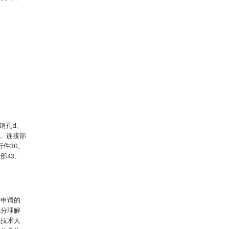
销孔d、
2、连接部
行件30、
部43、
本申请的
充分理解
域技术人