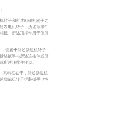
；
机转子和所述励磁机转子之
述发电机转子；所述顶撑件
相抵，所述顶撑件用于使所
手，设置于所述励磁机转子
拆装扳手与所述连接件或所
或所述顶撑件转动。
统，其特征在于，所述励磁机
述励磁机转子拆装扳手电性