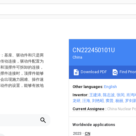
CN222450101U
括：基座、驱动件和只是两
China
件传动连接，驱动件配置为
件和顶撑件可拆卸的连接，
Download PDF
Find Prior
顶撑件连接时，顶撑件能够
不会出现施力困难、操作速
驱动件的设置，能够有效地
Other languages
English
Inventor
王建涛
陈志波
张闰
肖鸿
龙研
汪海
刘艳昭
窦普
杨丽
罗剑
Current Assignee
China Nuclear P
Worldwide applications
2023
CN