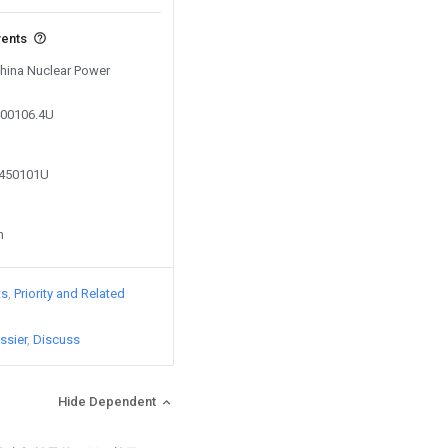
vents
China Nuclear Power
400106.4U
2450101U
n
ts
Priority and Related
ssier
Discuss
Hide Dependent