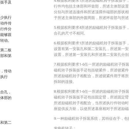
4.根据权利要求1所述的励磁机转子拆装扳手
装扳手及
行件均包括主体部和环齿部，所述主体部设置
分别与所述连接件和所述顶撑件端部的形状相
至少执行
于所述主体部的外圆周面，所述环齿部与所述
驱动件传
5.根据权利要求4所述的励磁机转子拆装扳手
执行件分
合孔的尺寸不相同。
件能够跟
步转动。
6.根据权利要求1所述的励磁机转子拆装扳手
设置有第一安装孔和第二安装孔，所述第一安
和第二板
设置，所述第一安装孔和所述第二安装孔分别
板部和第
7.根据权利要求1-6任一所述的励磁机转子
磁机转子拆装扳手还包括锁紧件，所述锁紧件
接，传动
所述励磁机转子相配合，所述锁紧件用于将所
至执行
拆卸的连接。
8.根据权利要求1-6任一所述的励磁机转子
配合孔，
磁机转子拆装扳手还包括固定臂，所述固定臂
主体部的
所述励磁机转子相配合，当所述执行件转动时
座提供反力矩，以使所述基座相对于所述励磁
9.一种励磁机转子拆装系统，其特征在于，包
孔和第二
发电机转子；