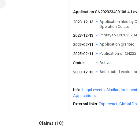
Application CN202323400106.4U e
Application filed by 
2023-12-13
Operation Co Ltd
Priority to CN202323
2023-12-13
Application granted
2025-02-11
Publication of CN22
2025-02-11
Active
Status
Anticipated expiratio
2033-12-13
Info
Legal events
Similar documen
Applications
External links
Espacenet
Global Do
Claims
(10)