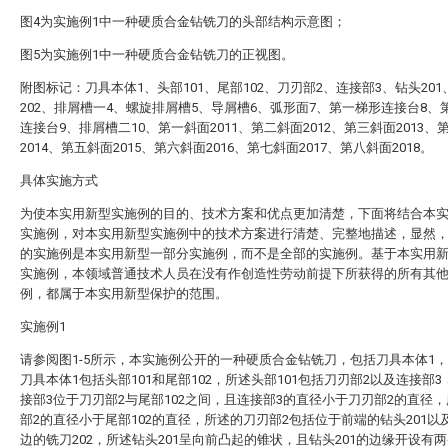
图4为实施例1中一种硬质合金钻铣刀的头部结构示意图；
图5为实施例1中一种硬质合金钻铣刀的正视图。
附图标记：刀具本体1、头部101、尾部102、刀刃部2、连接部3、钻头201
202、排屑槽一4、螺旋排屑槽5、导屑槽6、弧形面7、第一梯形连接台8、
连接台9、排屑槽二10、第一斜面2011、第二斜面2012、第三斜面2013、
2014、第五斜面2015、第六斜面2016、第七斜面2017、第八斜面2018。
具体实施方式
为使本实用新型实施例的目的、技术方案和优点更加清楚，下面将结合本
实施例，对本实用新型实施例中的技术方案进行清楚、完整地描述，显然
的实施例是本实用新型一部分实施例，而不是全部的实施例。基于本实用
实施例，本领域普通技术人员在没有作创造性劳动前提下所获得的所有其
例，都属于本实用新型保护的范围。
实施例1
请参阅图1-5所示，本实施例公开的一种硬质合金钻铣刀，包括刀具本体1
刀具本体1包括头部101和尾部102，所述头部101包括刀刃部2以及连接部
接部3位于刀刃部2与尾部102之间，且连接部3的直径小于刀刃部2的直径
部2的直径小于尾部102的直径，所述的刀刃部2包括位于前端的钻头201以
边的铣刀202，所述钻头201呈向前凸起的锥状，且钻头201的边缘开设有