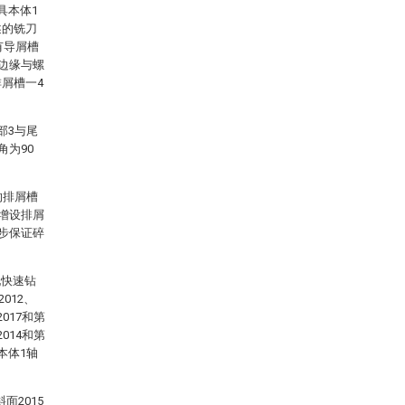
具本体1
述的铣刀
有导屑槽
下边缘与螺
屑槽一4
部3与尾
角为90
的排屑槽
步增设排屑
一步保证碎
现快速钻
012、
017和第
014和第
本体1轴
面2015