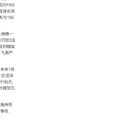
2015分
7连接在第
角为150
排屑槽一
刀刃部2连
送到螺旋
致飞屑严
本体1前
一定进深
进行钻孔
对腰型孔
实施例所
何修改、