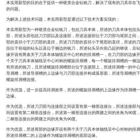
本实用新型的目的在于提供一种硬质合金钻铣刀，解决了现有的刀具存在
的问题。
为解决上述技术问题，本实用新型是通过以下技术方案实现的：
本实用新型为一种硬质合金钻铣刀，包括刀具本体，所述的刀具本体包括
部，所述头部包括刀刃部以及连接部，所述连接部位于刀刃部与尾部之间
部的直径小于刀刃部的直径，所述刀刃部的直径小于尾部的直径，所述的
括位于前端的钻头以及位于侧边的铣刀，所述钻头呈向前凸起的锥状，且
缘开设有两条关于刀具本体轴线呈中心对称的排屑槽一，在刀刃部的边缘
个关于刀具本体轴线呈中心对称的螺旋排屑槽，每一个螺旋排屑槽的一侧
有所述的铣刀，且所述螺旋排屑槽部分位于连接部上，所述排屑槽一的中
导屑槽，所述导屑槽的上边缘与刀刃部连接并构成弧形面，所述导屑槽的
螺旋排屑槽连接。
作为优选，进一步提高排屑效率，所述的螺旋排屑槽的上边缘作为排屑槽
边缘。
作为优选，所述刀刃部与连接部之间设置有第一梯形连接台，所述连接部
间设置有第二梯形连接台，所述第一梯形连接台的两腰之间的夹角为90度
二梯形连接台的两腰之间的夹角为90度。
作为优选，所述尾部的边缘开设有两个关于刀具本体轴线呈中心对称的排
所述排屑槽二的上边缘作为螺旋排屑槽的底部边缘。