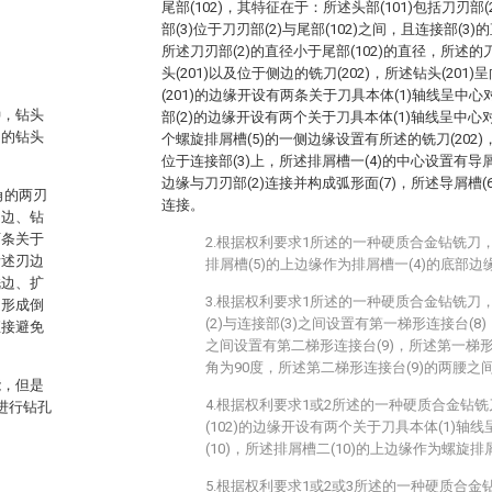
尾部(102)，其特征在于：所述头部(101)包括刀刃部(
部(3)位于刀刃部(2)与尾部(102)之间，且连接部(3
所述刀刃部(2)的直径小于尾部(102)的直径，所述的
头(201)以及位于侧边的铣刀(202)，所述钻头(20
(201)的边缘开设有两条关于刀具本体(1)轴线呈中心
种，钻头
部(2)的边缘开设有两个关于刀具本体(1)轴线呈中心
用的钻头
个螺旋排屑槽(5)的一侧边缘设置有所述的铣刀(202)
位于连接部(3)上，所述排屑槽一(4)的中心设置有导屑
边缘与刀刃部(2)连接并构成弧形面(7)，所述导屑槽(
角的两刃
连接。
刃边、钻
两条关于
2.根据权利要求1所述的一种硬质合金钻铣刀
所述刃边
排屑槽(5)的上边缘作为排屑槽一(4)的底部边
铣边、扩
3.根据权利要求1所述的一种硬质合金钻铣刀
处形成倒
(2)与连接部(3)之间设置有第一梯形连接台(8)，
直接避免
之间设置有第二梯形连接台(9)，所述第一梯形
角为90度，所述第二梯形连接台(9)的两腰之
能，但是
4.根据权利要求1或2所述的一种硬质合金钻
进行钻孔
(102)的边缘开设有两个关于刀具本体(1)轴
(10)，所述排屑槽二(10)的上边缘作为螺旋排
5.根据权利要求1或2或3所述的一种硬质合