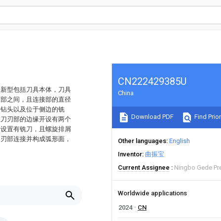
CN222429385U
用新型包括刀具本体，刀具
China
尾部之间，且连接部的直径
的钻头以及位于侧边的铣
Download PDF
Find Prior
在刀刃部的边缘开设有两个
缘设置有铣刀，且螺旋排屑
刀刃部连接并构成弧形面，
Other languages
English
Inventor
曲振宝
Current Assignee
Ningbo Gede Pre
Worldwide applications
2024
CN