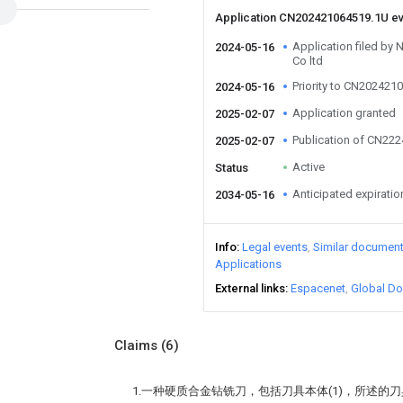
Application CN202421064519.1U e
Application filed by
2024-05-16
Co ltd
Priority to CN202421
2024-05-16
Application granted
2025-02-07
Publication of CN22
2025-02-07
Active
Status
Anticipated expiratio
2034-05-16
Info
Legal events
Similar documen
Applications
External links
Espacenet
Global Do
Claims
(6)
1.一种硬质合金钻铣刀，包括刀具本体(1)，所述的刀具本