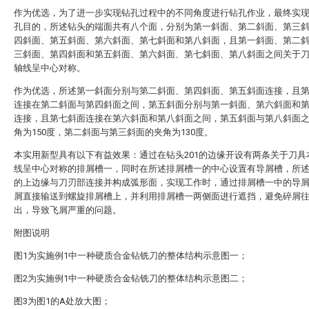
作为优选，为了进一步实现钻孔过程中的不同角度进行钻孔作业，最终实
孔目的，所述钻头的端面共有八个面，分别为第一斜面、第二斜面、第三
四斜面、第五斜面、第六斜面、第七斜面和第八斜面，且第一斜面、第二
三斜面、第四斜面和第五斜面、第六斜面、第七斜面、第八斜面之间关于
轴线呈中心对称。
作为优选，所述第一斜面分别与第二斜面、第四斜面、第五斜面连接，且
连接在第二斜面与第四斜面之间，第五斜面分别与第一斜面、第六斜面和
连接，且第七斜面连接在第六斜面和第八斜面之间，第五斜面与第八斜面
角为150度，第二斜面与第三斜面的夹角为130度。
本实用新型具有以下有益效果：通过在钻头201的边缘开设有两条关于刀具
线呈中心对称的排屑槽一，同时在所述排屑槽一的中心设置有导屑槽，所
的上边缘与刀刃部连接并构成弧形面，实现工作时，通过排屑槽一中的导
屑直接输送到螺旋排屑槽上，并利用排屑槽一两侧面进行遮挡，避免碎屑
出，导致飞屑严重的问题。
附图说明
图1为实施例1中一种硬质合金钻铣刀的整体结构示意图一；
图2为实施例1中一种硬质合金钻铣刀的整体结构示意图二；
图3为图1的A处放大图；