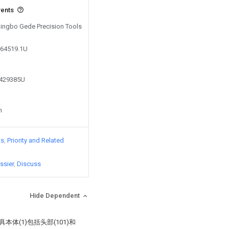
vents
 Ningbo Gede Precision Tools
064519.1U
2429385U
n
ts
Priority and Related
ssier
Discuss
Hide Dependent
体(1)包括头部(101)和