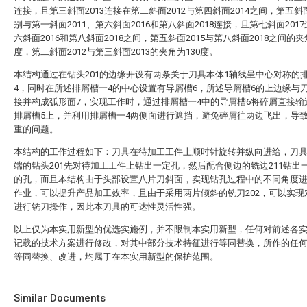
连接，且第三斜面2013连接在第二斜面2012与第四斜面2014之间，第五斜面
别与第一斜面2011、第六斜面2016和第八斜面2018连接，且第七斜面201
六斜面2016和第八斜面2018之间，第五斜面2015与第八斜面2018之间的夹
度，第二斜面2012与第三斜面2013的夹角为130度。
本结构通过在钻头201的边缘开设有两条关于刀具本体1轴线呈中心对称的
4，同时在所述排屑槽一4的中心设置有导屑槽6，所述导屑槽6的上边缘与
接并构成弧形面7，实现工作时，通过排屑槽一4中的导屑槽6将碎屑直接输
排屑槽5上，并利用排屑槽一4两侧面进行遮挡，避免碎屑往两边飞出，导
重的问题。
本结构的工作过程如下：刀具在待加工工件上顺时针旋转并纵向进给，刀具
端的钻头201先对待加工工件上钻出一定孔，然后配合侧边的铣边211钻出
的孔，而且本结构由于头部设置八片刀斜面，实现钻孔过程中的不同角度
作业，可以提升产品加工效率，且由于采用两片倾斜的铣刀202，可以实现
进行铣刀操作，因此本刀具的可达性灵活性强。
以上仅为本实用新型的优选实施例，并不限制本实用新型，任何对前述各
记载的技术方案进行修改，对其中部分技术特征进行等同替换，所作的任
等同替换、改进，均属于在本实用新型的保护范围。
Similar Documents