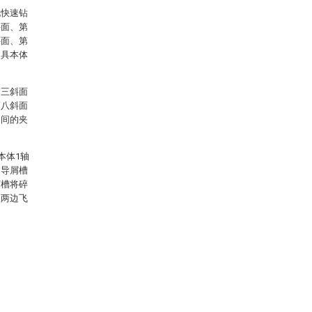
现快速钻
斜面、第
斜面、第
刀具本体
第三斜面
第八斜面
之间的夹
本体1轴
述导屑槽
屑槽将碎
往两边飞