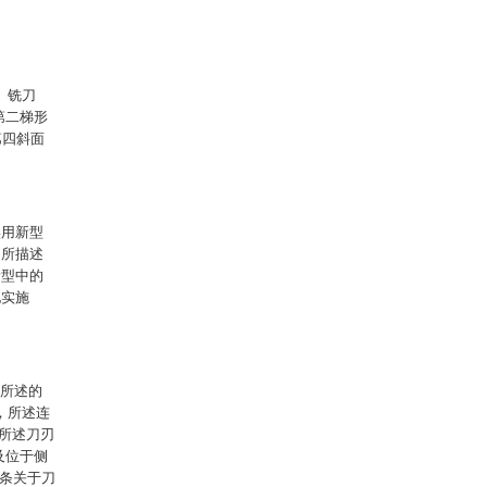
、铣刀
第二梯形
第四斜面
实用新型
，所描述
新型中的
他实施
，所述的
3，所述连
，所述刀刃
及位于侧
两条关于刀