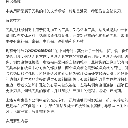
技术领域
本实用新型属于刀具的相关技术领域，特别是涉及一种硬质合金钻铣刀。
背景技术
刀具是机械制造中用于切削加工的工具，又称切削工具。钻头就是其中一
是用以在实体材料上钻削出通孔或盲孔，并能对已有的孔扩孔的刀具。常
主要有麻花钻、扁钻、中心钻、深孔钻和套料钻
现有专利号为202020585205.1的中国专利，其公开了一种钻、扩、铣、倒
复合刀具，包括刀具本体，所述刀具本体的前端设有刀头，所述刀头包括
头、倒角边和螺旋槽，所述钻头呈向前凸起的锥状，且钻头的边缘开设有
刀具本体轴线呈中心对称的螺旋槽，两个螺旋槽之间形成螺旋状的刃边，
包括铣边和扩孔边，所述铣边和扩孔边均为螺旋状向外突起的边条，所述
孔边和刀具本体的连接处通过弧形斜面衔接，弧形斜面和刀具本体的连接
角边，所述铣边和扩孔边的右端与钻头连接，左端与倒角边相连接，能够
更换刀具、调试刀具的繁琐，并且加快生产加工的进程，缩短生产周期。
上述专利也是本公司申请的在先专利，虽然能够同时实现钻、扩、铣等功
还是存在以下问题：1、头部位置钻头处未直接设置排屑槽，导致从上往上
时，飞屑严重，故此需要改进。
实用新型内容