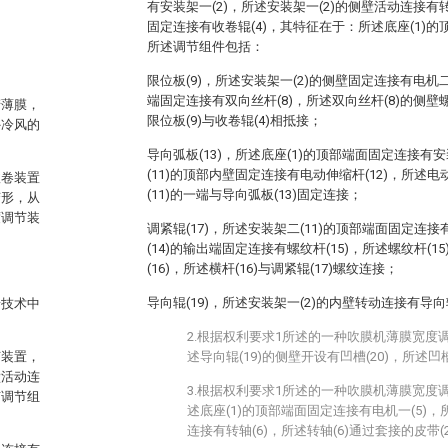
有安装架一(2)，所述安装架一(2)的侧壁活动连接有转
固定连接有收卷辊(4)，其特征在于：所述底座(1)
所述调节组件包括：
限位板(9)，所述安装架一(2)的侧壁固定连接有电机二
端固定连接有双向丝杆(8)，所述双向丝杆(8)的侧壁
产薄膜，
限位板(9)与收卷辊(4)相抵接；
外冷风的
。
导向弧板(13)，所述底座(1)的顶部端面固定连接有安
(11)的顶部内壁固定连接有电动伸缩杆(12)，所述电
收卷装置
(11)的一端与导向弧板(13)固定连接；
变形，从
度调节装
调紧辊(17)，所述安装架二(11)的顶部端面固定连接
(14)的输出端固定连接有螺纹杆(15)，所述螺纹杆(
(16)，所述横杆(16)与调紧辊(17)螺纹连接；
导向辊(19)，所述安装架一(2)的内壁转动连接有导向辊
景技术中
2.根据权利要求1所述的一种吹膜机薄膜宽度
节装置，
述导向辊(19)的侧壁开设有凹槽(20)，所述凹
壁活动连
3.根据权利要求1所述的一种吹膜机薄膜宽度
有调节组
述底座(1)的顶部端面固定连接有电机一(5)，
连接有转轴(6)，所述转轴(6)通过套接的皮带(2