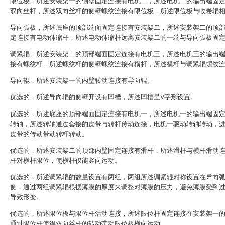
限位板，所述安装架一的侧壁固定连接有电机二，所述电机二的输出端固
双向丝杆，所述双向丝杆的侧壁螺纹连接有限位板，所述限位板与收卷辊
导向弧板，所述底座的顶部端面固定连接有安装架二，所述安装架二的顶
定连接有电动伸缩杆，所述电动伸缩杆远离安装架二的一端与导向弧板固
调紧辊，所述安装架二的顶部端面固定连接有电机三，所述电机三的输出
接有螺纹杆，所述螺纹杆的侧壁螺纹连接有横杆，所述横杆与调紧辊螺纹
导向辊，所述安装架一的内壁转动连接有导向辊。
优选的，所述导向辊的侧壁开设有凹槽，所述凹槽呈V字形设置。
优选的，所述底座的顶部端面固定连接有电机一，所述电机一的输出端固
转轴，所述转轴通过套接的皮带与转杆传动连接，电机一驱动转轴转动，
皮带的传动带动转杆转动。
优选的，所述安装架二的顶部内壁固定连接有滑杆，所述滑杆与横杆滑动
杆对横杆限位，使横杆仅能竖向运动。
优选的，所述调紧辊的数量设置有两组，两组所述调紧辊对称设置在导向
侧，通过两组调紧辊根据薄膜的厚度来调整对薄膜的压力，避免薄膜受到
导致形变。
优选的，所述限位板与限位杆活动连接，所述限位杆固定连接在安装架一
通过限位杆使得双向丝杆的转动带动限位板横向运动。