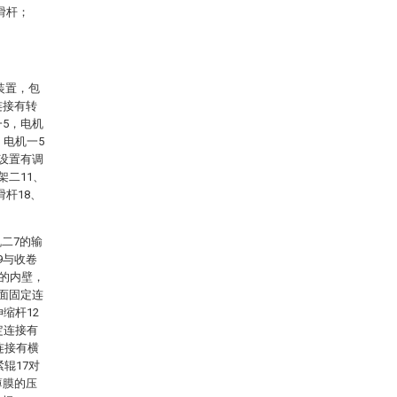
滑杆；
装置，包
连接有转
一5，电机
，电机一5
面设置有调
架二11、
滑杆18、
二7的输
9与收卷
2的内壁，
端面固定连
缩杆12
定连接有
连接有横
辊17对
薄膜的压