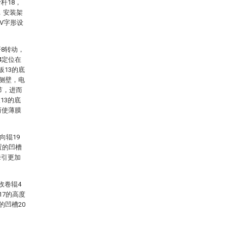
杆18，
，安装架
V字形设
8转动，
4定位在
板13的底
的侧壁，电
节，进而
13的底
而使薄膜
向辊19
置的凹槽
牵引更加
收卷辊4
17的高度
的凹槽20