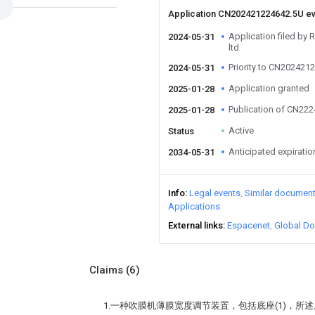
Application CN202421224642.5U e
Application filed by
2024-05-31
ltd
Priority to CN202421
2024-05-31
Application granted
2025-01-28
Publication of CN22
2025-01-28
Active
Status
Anticipated expiratio
2034-05-31
Info
Legal events
Similar documen
Applications
External links
Espacenet
Global Do
Claims
(6)
1.一种吹膜机薄膜宽度调节装置，包括底座(1)，所述