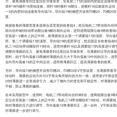
力，避免薄膜受到过度拉扯导致形变，安装架二11的顶部内壁固定连接有滑
滑杆18与横杆16滑动连接，滑杆18对横杆16限位，使横杆16仅能竖向运动
一2的内壁转动连接有导向辊19，导向辊19的侧壁开设有凹槽20，凹槽20呈
置。
根据收卷的薄膜宽度来选择合适宽度的收卷辊4，然后电机二7带动双向丝杆
双向丝杆8的转动带动限位板9横向相向运动，进而使两组限位板9将收卷辊
安装架一2横向上的正中间，将薄膜依次从第一个调紧辊17的顶部、导向弧
部、第二个调紧辊17的顶部、导向辊19的底部穿过，然后固定在收卷辊4
机三14启动带动螺纹杆15转动，进而对横杆16以及调紧辊17的高度进行调
调整对薄膜的压力，避免薄膜受到过度拉扯导致形变，当薄膜经过导向弧板
部时，由于导向弧板13两侧对薄膜的压力大于导向弧板13中间的压力，进
会向导向弧板13的正中间运动，进而将薄膜归正，提高薄膜收卷的效果。
另外，导向辊19的侧壁开设有凹槽20，凹槽20呈V字形设置，当薄膜带着导
转动时，薄膜的运动方向与V字形尖角所朝向的方向一致，进而使V字形设
20对薄膜进一步形成牵引力，减少了侧向力的变化和不稳定性，对薄膜的
平稳，防止薄膜的偏移。
在本实用新型中，使用时，电机二7带动双向丝杆8转动，使两组限位板9将
定位在安装架一2横向上的正中间，电机三14带动螺纹杆15转动，对调紧辊
和对薄膜的压力进行调节，导向弧板13将薄膜归正，进一步的，V字形设置
对薄膜进一步进行牵引。