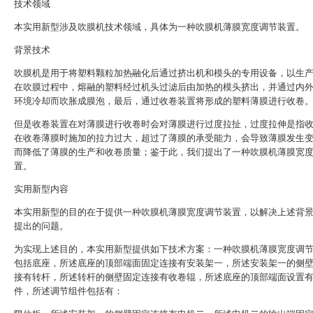
技术领域
本实用新型涉及吹膜机技术领域，具体为一种吹膜机薄膜宽度调节装置。
背景技术
吹膜机是用于将塑料颗粒加热融化后通过挤出机和模头的专用设备，以生
在吹膜过程中，熔融的塑料经过机头过滤后由加热的模头挤出，并通过内
环境冷却而吹胀成膜泡，最后，通过收卷装置将形成的塑料薄膜进行收卷
但是收卷装置在对薄膜进行收卷时会对薄膜进行过度拉扯，过度拉伸是指
在收卷薄膜时施加的拉力过大，超过了薄膜的承受能力，会导致薄膜发生
而降低了薄膜的生产和收卷质量；鉴于此，我们提出了一种吹膜机薄膜宽
置。
实用新型内容
本实用新型的目的在于提供一种吹膜机薄膜宽度调节装置，以解决上述背
提出的问题。
为实现上述目的，本实用新型提供如下技术方案：一种吹膜机薄膜宽度调
包括底座，所述底座的顶部端面固定连接有安装架一，所述安装架一的侧
接有转杆，所述转杆的侧壁固定连接有收卷辊，所述底座的顶部端面设置
件，所述调节组件包括有：