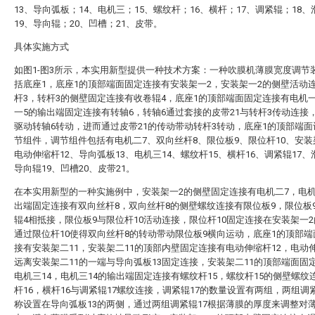
13、导向弧板；14、电机三；15、螺纹杆；16、横杆；17、调紧辊；18、
19、导向辊；20、凹槽；21、皮带。
具体实施方式
如图1-图3所示，本实用新型提供一种技术方案：一种吹膜机薄膜宽度调节
括底座1，底座1的顶部端面固定连接有安装架一2，安装架一2的侧壁活动
杆3，转杆3的侧壁固定连接有收卷辊4，底座1的顶部端面固定连接有电机
一5的输出端固定连接有转轴6，转轴6通过套接的皮带21与转杆3传动连接
驱动转轴6转动，进而通过皮带21的传动带动转杆3转动，底座1的顶部端
节组件，调节组件包括有电机二7、双向丝杆8、限位板9、限位杆10、安装
电动伸缩杆12、导向弧板13、电机三14、螺纹杆15、横杆16、调紧辊17、
导向辊19、凹槽20、皮带21。
在本实用新型的一种实施例中，安装架一2的侧壁固定连接有电机二7，电机
出端固定连接有双向丝杆8，双向丝杆8的侧壁螺纹连接有限位板9，限位板
辊4相抵接，限位板9与限位杆10活动连接，限位杆10固定连接在安装架一
通过限位杆10使得双向丝杆8的转动带动限位板9横向运动，底座1的顶部
接有安装架二11，安装架二11的顶部内壁固定连接有电动伸缩杆12，电动伸
远离安装架二11的一端与导向弧板13固定连接，安装架二11的顶部端面固
电机三14，电机三14的输出端固定连接有螺纹杆15，螺纹杆15的侧壁螺纹
杆16，横杆16与调紧辊17螺纹连接，调紧辊17的数量设置有两组，两组调紧
称设置在导向弧板13的两侧，通过两组调紧辊17根据薄膜的厚度来调整对