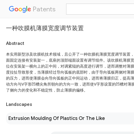
Patents
一种吹膜机薄膜宽度调节装置
Abstract
本实用新型涉及吹膜机技术领域，且公开了一种吹膜机薄膜宽度调节装置
面固定连接有安装架一，底座的顶部端面设置有调节组件。该吹膜机薄膜
位在安装架一横向上的正中间，对调紧辊的高度进行调节，进而调整对薄
度拉扯导致形变，当薄膜经过导向弧板的底部时，由于导向弧板两侧对薄
的压力，进而使薄膜会向导向弧板的正中间运动，进而将薄膜归正，提高
动方向与V字形凹槽尖角所朝向的方向一致，进而使V字形设置的凹槽对薄
了侧向力的变化和不稳定性，防止薄膜的偏移。
Landscapes
Extrusion Moulding Of Plastics Or The Like