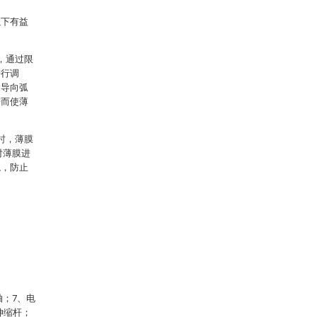
以下有益
，通过限
进行调
过导向弧
进而使薄
时，薄膜
对薄膜进
稳，防止
轴；7、电
伸缩杆；