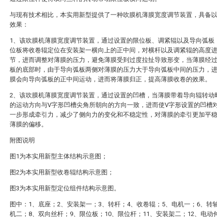
与现有技术相比，本实用新型提供了一种吹膜机薄膜宽度调节装置，具备
效果：
1、该吹膜机薄膜宽度调节装置，通过设置的限位板、调紧辊以及导向弧板
位板将收卷辊定位在安装架一横向上的正中间，对横杆以及调紧辊的高度
节，进而调整对薄膜的压力，避免薄膜受到过度拉扯导致形变，当薄膜经
板的底部时，由于导向弧板两侧对薄膜的压力大于导向弧板中间的压力，
膜会向导向弧板的正中间运动，进而将薄膜归正，提高薄膜收卷的效果。
2、该吹膜机薄膜宽度调节装置，通过设置的凹槽，当薄膜带着导向辊转动
的运动方向与V字形凹槽尖角所朝向的方向一致，进而使V字形设置的凹槽
一步形成牵引力，减少了侧向力的变化和不稳定性，对薄膜的牵引更加平
薄膜的偏移。
附图说明
图1为本实用新型主体结构示意图；
图2为本实用新型收卷辊结构示意图；
图3为本实用新型定位组件结构示意图。
图中：1、底座；2、安装架一；3、转杆；4、收卷辊；5、电机一；6、转
机二；8、双向丝杆；9、限位板；10、限位杆；11、安装架二；12、电动