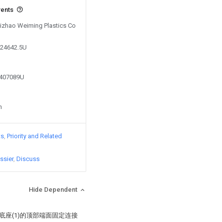
vents
 Rizhao Weiming Plastics Co
224642.5U
2407089U
n
ts
Priority and Related
ssier
Discuss
Hide Dependent
底座(1)的顶部端面固定连接