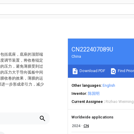
CN222407089U
，包括底座，底座的顶部端
China
宽度调节装置，将收卷辊定
膜的压力，避免薄膜受到过
Download PDF
Find Prior
膜的压力大于导向弧板中间
薄膜收卷的效果，薄膜的运
膜进一步形成牵引力，减少
Other languages
English
Inventor
陈国明
Current Assignee
Rizhao Weiming 
Worldwide applications
2024
CN