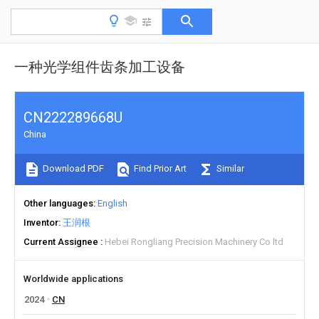
一种光学组件齿条加工设备
CN222289668U
China
Download PDF
Find Prior Art
Similar
Other languages
English
Inventor
王润根
Current Assignee
Hebei Rongliang Precision Machinery Co ltd
Worldwide applications
2024
CN