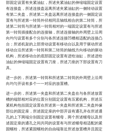
部固定设置有夹紧油缸，所述夹紧油缸的伸缩端固定设置
有连接盘，所述连接盘远离所述夹紧油缸的一侧转动设置
有第二夹盘，所述第二夹盘远离所述连接盘的一侧固定设
置有与所述第一转筒外径相同且轴线相合的第二转筒，所
述第二转筒与所述第一转筒相对的一端固定设置有与所述
第一转筒插接配合的连接轴，所述连接轴的外周壁上沿周
向均匀设置有多个分别与各所述连接凹槽相适配的连接凸
台；所述机架的上部滑动设置有移动台以及用于驱动所述
移动台沿所述第一转筒和第二转筒的轴线方向移动的驱动
机构，所述移动台的底部固定设置有进给油缸，所述进给
油缸的伸缩端固定设置有刀座，所述刀座的下部设置有刀
具。
进一步的，所述第一转筒和所述第二转筒的外周壁上沿周
向均匀开设有多个一一对应的放置槽。
进一步的，所述第一夹盘和所述第二夹盘在与各所述放置
槽的端部相对应的位置分别固定设置有压紧机构，所述压
紧机构包括固定设置在所述第一夹盘和所述第二夹盘外缘
部位的固定座，所述固定座的中部开设有通孔并在所述通
孔的上下两端分别固定设置有螺母，两个所述螺母以及所
述固定座的通孔之间共同的设置有与所述螺母相适配的紧
固螺栓，所述紧固螺栓的自由端靠近所述放置槽并且固定