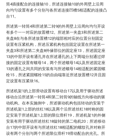
筒4插接配合的连接轴10，所述连接轴10的外周壁上沿周
向均匀设置有多个分别与各所述连接凹槽5相适配的连接凸
台11。
所述第一转筒4和所述第二转9的外周壁上沿周向均匀开设
有多个一一对应的放置槽12。所述第一夹盘3和所述第二
夹盘8在与各所述放置槽12的端部相对应的位置分别固定
设置有压紧机构，所述压紧机构包括固定设置在所述第一
夹盘3和所述第二夹盘8外缘部位的固定座13，所述固定座
13的中部开设有通孔并在所述通孔的上下两端分别通过焊
接的固定设置有螺母14，两个所述螺母14以及所述固定座
13的通孔之间共同的安装有与所述螺母14相适配的紧固螺
栓15，所述紧固螺栓15的自由端靠近所述放置槽12并且固
定设置有压紧块16。
所述机架1的上部滑动设置有移动台17以及用于驱动所述
移动台沿所述第一转筒4和第二转筒9的轴线方向移动的驱
动机构。在本实施例中，所述驱动机构包括转动的安装于
所述机架1上部的丝杠18以及两个沿所述丝杠18对称的固
定安装于所述机架1上部的限位滑杆19，所述机架1的外侧
安装有用于驱动所述丝杠18旋转的第二电机20；所述移动
台17的中部开设有与所述丝杠18相适配的螺纹孔并对称开
设有两个分别与两个所述限位滑杆19滑动配合的光孔。所