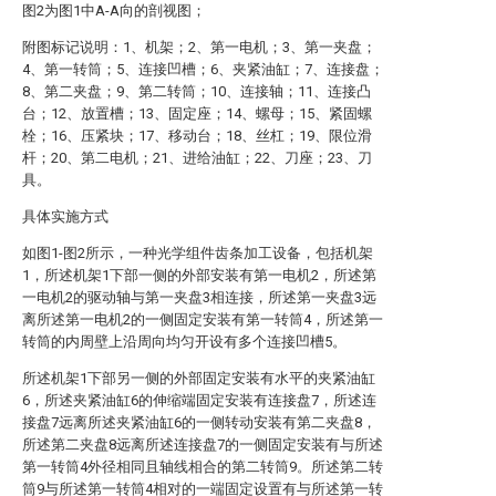
图2为图1中A-A向的剖视图；
附图标记说明：1、机架；2、第一电机；3、第一夹盘；
4、第一转筒；5、连接凹槽；6、夹紧油缸；7、连接盘；
8、第二夹盘；9、第二转筒；10、连接轴；11、连接凸
台；12、放置槽；13、固定座；14、螺母；15、紧固螺
栓；16、压紧块；17、移动台；18、丝杠；19、限位滑
杆；20、第二电机；21、进给油缸；22、刀座；23、刀
具。
具体实施方式
如图1-图2所示，一种光学组件齿条加工设备，包括机架
1，所述机架1下部一侧的外部安装有第一电机2，所述第
一电机2的驱动轴与第一夹盘3相连接，所述第一夹盘3远
离所述第一电机2的一侧固定安装有第一转筒4，所述第一
转筒的内周壁上沿周向均匀开设有多个连接凹槽5。
所述机架1下部另一侧的外部固定安装有水平的夹紧油缸
6，所述夹紧油缸6的伸缩端固定安装有连接盘7，所述连
接盘7远离所述夹紧油缸6的一侧转动安装有第二夹盘8，
所述第二夹盘8远离所述连接盘7的一侧固定安装有与所述
第一转筒4外径相同且轴线相合的第二转筒9。所述第二转
筒9与所述第一转筒4相对的一端固定设置有与所述第一转