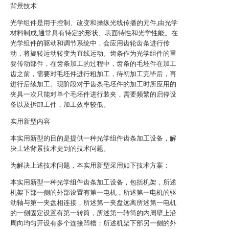
背景技术
光学组件是用于控制、改变和操纵光线传播的元件,由光学
材料制成,通常具有特定的形状、表面特性和光学性能。在
光学组件的驱动和调节系统中，会应用齿轮齿条进行传
动，将旋转运动转变为直线运动。齿条作为光学组件的重
要传动部件，在齿条加工的过程中，齿条的毛坯件在加工
齿之前，需要对毛坯件进行粗加工，待初加工完毕后，再
进行后续加工。现阶段对于齿条毛坯件的加工时所应用的
夹具一次只能对单个毛坯件进行装夹，需要频繁的启停设
备以及拆卸工件，加工效率较低。
实用新型内容
本实用新型的目的是提供一种光学组件齿条加工设备，解
决上述背景技术提到的技术问题。
为解决上述技术问题，本实用新型采用如下技术方案：
本实用新型一种光学组件齿条加工设备，包括机架，所述
机架下部一侧的外部设置有第一电机，所述第一电机的驱
动轴与第一夹盘相连接，所述第一夹盘远离所述第一电机
的一侧固定设置有第一转筒，所述第一转筒的内周壁上沿
周向均匀开设有多个连接凹槽；所述机架下部另一侧的外