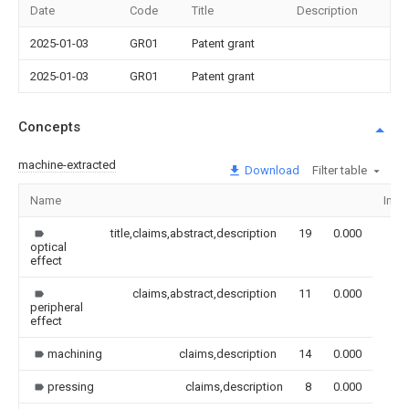
Date
Code
Title
Description
2025-01-03
GR01
Patent grant
2025-01-03
GR01
Patent grant
Concepts
machine-extracted
Download
Filter table
Name
Ima
title,claims,abstract,description
19
0.000
optical
effect
claims,abstract,description
11
0.000
peripheral
effect
machining
claims,description
14
0.000
pressing
claims,description
8
0.000