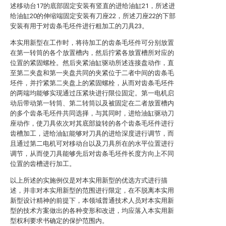
述移动台17的底部固定安装有竖直的进给油缸21，所述进
给油缸20的伸缩端固定安装有刀座22，所述刀座22的下部
安装有用于对齿条毛坯件进行粗加工的刀具23。
本实用新型在工作时，将待加工的齿条毛坯件可分别放置
在第一转筒的各个放置槽内，然后拧紧各放置槽所对应的
位置的紧固螺栓。然后夹紧油缸驱动所述连接盘动作，直
至第二夹盘和第一夹盘共同的夹紧位于二者中间的齿条毛
坯件，并拧紧第二夹盘上的紧固螺栓，从而对齿条毛坯件
的两端均能够实现通过压紧块进行限位固定。第一电机启
动后带动第一转筒、第二转筒以及被固定在二者放置槽内
的多个齿条毛坯件共同选择，与其同时，进给油缸驱动刀
座动作，使刀具依次对其底部旋转的各个齿条毛坯件进行
齿槽加工，进给油缸能够对刀具的进给深度进行调节，而
且通过第二电机可对移动台以及刀具所在的水平位置进行
调节，从而使刀具能够先后对齿条毛坯件长度方向上不同
位置的齿槽进行加工。
以上所述的实施例仅是对本实用新型的优选方式进行描
述，并非对本实用新型的范围进行限定，在不脱离本实用
新型设计精神的前提下，本领域普通技术人员对本实用新
型的技术方案做出的各种变形和改进，均应落入本实用新
型权利要求书确定的保护范围内。