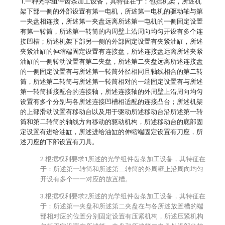
1.一种光学组件齿条加工设备，其特征在于：包括机架，所述机
架下部一侧的外部设置有第一电机，所述第一电机的驱动轴与第
一夹盘相连接，所述第一夹盘远离所述第一电机的一侧固定设置
有第一转筒，所述第一转筒的内周壁上沿周向均匀开设有多个连
接凹槽；所述机架下部另一侧的外部固定设置有夹紧油缸，所述
夹紧油缸的伸缩端固定设置有连接盘，所述连接盘远离所述夹紧
油缸的一侧转动设置有第二夹盘，所述第二夹盘远离所述连接盘
的一侧固定设置有与所述第一转筒外径相同且轴线相合的第二转
筒，所述第二转筒与所述第一转筒相对的一端固定设置有与所述
第一转筒插接配合的连接轴，所述连接轴的外周壁上沿周向均匀
设置有多个分别与各所述连接凹槽相适配的连接凸台；所述机架
的上部滑动设置有移动台以及用于驱动所述移动台沿所述第一转
筒和第二转筒的轴线方向移动的驱动机构，所述移动台的底部固
定设置有进给油缸，所述进给油缸的伸缩端固定设置有刀座，所
述刀座的下部设置有刀具。
2.根据权利要求1所述的光学组件齿条加工设备，其特征在
于：所述第一转筒和所述第二转筒的外周壁上沿周向均匀
开设有多个一一对应的放置槽。
3.根据权利要求2所述的光学组件齿条加工设备，其特征在
于：所述第一夹盘和所述第二夹盘在与各所述放置槽的端
部相对应的位置分别固定设置有压紧机构，所述压紧机构