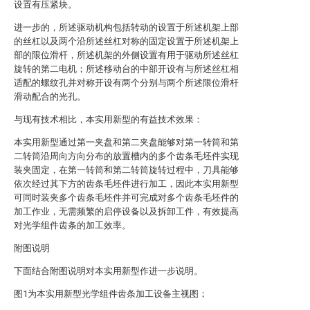
设置有压紧块。
进一步的，所述驱动机构包括转动的设置于所述机架上部
的丝杠以及两个沿所述丝杠对称的固定设置于所述机架上
部的限位滑杆，所述机架的外侧设置有用于驱动所述丝杠
旋转的第二电机；所述移动台的中部开设有与所述丝杠相
适配的螺纹孔并对称开设有两个分别与两个所述限位滑杆
滑动配合的光孔。
与现有技术相比，本实用新型的有益技术效果：
本实用新型通过第一夹盘和第二夹盘能够对第一转筒和第
二转筒沿周向方向分布的放置槽内的多个齿条毛坯件实现
装夹固定，在第一转筒和第二转筒旋转过程中，刀具能够
依次经过其下方的齿条毛坯件进行加工，因此本实用新型
可同时装夹多个齿条毛坯件并可完成对多个齿条毛坯件的
加工作业，无需频繁的启停设备以及拆卸工件，有效提高
对光学组件齿条的加工效率。
附图说明
下面结合附图说明对本实用新型作进一步说明。
图1为本实用新型光学组件齿条加工设备主视图；