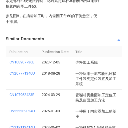
紧定螺杆30便无法转动，此时紧定螺杆30的伸出部31刚好
抵紧内齿圈工件60。
参见图8，在插齿加工时，内齿圈工件60的下侧悬空，便
于排屑。
Similar Documents
Publication
Publication Date
Title
CN108907736B
2023-12-05
连杆加工系统
CN207771340U
2018-08-28
一种应用于燃气轮机环状
工件装夹定位装置及加工
系统
CN107962423B
2024-03-29
管嘴相贯曲面加工定位工
装及曲面加工方法
CN222289024U
2025-01-03
一种用于内齿圈加工的基
座
CN219113414U
2023-06-02
一种机加TiAl6V薄壁高筒