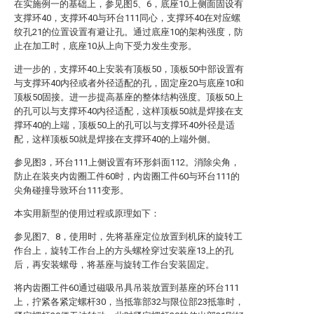
在实施例一的基础上，参见图5、6，底座10上侧面固设有
支撑环40，支撑环40与环台111同心，支撑环40在对应螺
纹孔21的位置设置有避让孔。通过底座10的架构强度，防
止在加工时，底座10从上向下受力发生变形。
进一步的，支撑环40上安装有顶板50，顶板50中部设置有
与支撑环40内径或者外径适配的孔，固定座20与底座10和
顶板50固接。进一步提高基座的整体结构强度。顶板50上
的孔可以与支撑环40内径适配，这样顶板50就是焊接在支
撑环40的上端，顶板50上的孔可以与支撑环40外径是适
配，这样顶板50就是焊接在支撑环40的上端外侧。
参见图3，环台111上侧设置有环形斜面112。消除尖角，
防止在装夹内齿圈工件60时，内齿圈工件60与环台111的
尖角碰撞导致环台111变形。
本实用新型的使用过程或原理如下：
参见图7、8，使用时，先将基座定位放置到机床的旋转工
作台上，旋转工作台上的方头螺栓穿过安装座13上的孔
后，再安装螺母，将基座与旋转工作台安装固定。
将内齿圈工件60通过磁吸吊具吊装放置到基座的环台111
上，拧紧各紧定螺杆30，当抵靠部32与限位部23抵靠时，