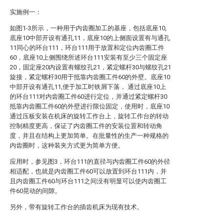
实施例一：
如图1-3所示，一种用于内齿圈加工的基座，包括底座10,
底座10中部开设有通孔11，底座10的上侧面设置有与通孔
11同心的环台111，环台111用于放置和定位内齿圈工件
60，底座10上侧围绕所述环台111安装有至少三个固定座
20，固定座20内设置有螺纹孔21，紧定螺杆30与螺纹孔21
旋接，紧定螺杆30用于抵靠内齿圈工件60的外壁。底座10
中部开设有通孔11,便于加工时铁屑下落， 通过底座10上
的环台111对内齿圈工件60进行定位，并通过紧定螺杆30
抵靠内齿圈工件60的外壁进行限位固定，使用时，底座10
通过压板安装在机床的旋转工作台上，旋转工作台的转动
控制精度更高，保证了内齿圈工件的安装位置和转动角
度，并且在结构上更加简单。在批量性的生产一种规格的
内齿圈时，这种装夹方式更为简单方便。
应用时，参见图3，环台111的直径与内齿圈工件60的外径
相适配，也就是内齿圈工件60可以放置到环台111内，并
且内齿圈工件60与环台111之间没有明显可以使内齿圈工
件60晃动的间隙。
另外，带有旋转工作台的插齿机床为现有技术。