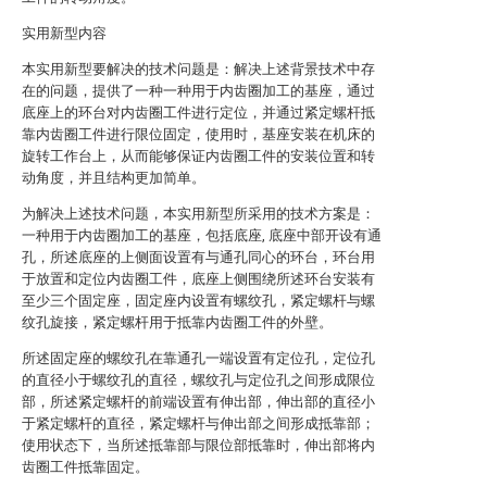
实用新型内容
本实用新型要解决的技术问题是：解决上述背景技术中存
在的问题，提供了一种一种用于内齿圈加工的基座，通过
底座上的环台对内齿圈工件进行定位，并通过紧定螺杆抵
靠内齿圈工件进行限位固定，使用时，基座安装在机床的
旋转工作台上，从而能够保证内齿圈工件的安装位置和转
动角度，并且结构更加简单。
为解决上述技术问题，本实用新型所采用的技术方案是：
一种用于内齿圈加工的基座，包括底座, 底座中部开设有通
孔，所述底座的上侧面设置有与通孔同心的环台，环台用
于放置和定位内齿圈工件，底座上侧围绕所述环台安装有
至少三个固定座，固定座内设置有螺纹孔，紧定螺杆与螺
纹孔旋接，紧定螺杆用于抵靠内齿圈工件的外壁。
所述固定座的螺纹孔在靠通孔一端设置有定位孔，定位孔
的直径小于螺纹孔的直径，螺纹孔与定位孔之间形成限位
部，所述紧定螺杆的前端设置有伸出部，伸出部的直径小
于紧定螺杆的直径，紧定螺杆与伸出部之间形成抵靠部；
使用状态下，当所述抵靠部与限位部抵靠时，伸出部将内
齿圈工件抵靠固定。