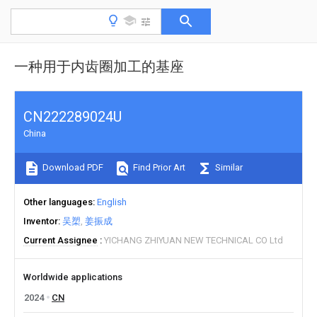
一种用于内齿圈加工的基座
CN222289024U
China
Download PDF
Find Prior Art
Similar
Other languages
English
Inventor
吴槊
姜振成
Current Assignee
YICHANG ZHIYUAN NEW TECHNICAL CO Ltd
Worldwide applications
2024
CN