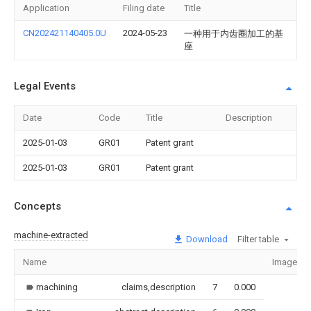
Application
Filing date
Title
CN202421140405.0U
2024-05-23
一种用于内齿圈加工的基
座
Legal Events
Date
Code
Title
Description
2025-01-03
GR01
Patent grant
2025-01-03
GR01
Patent grant
Concepts
machine-extracted
Download
Filter table
Name
Image
machining
claims,description
7
0.000