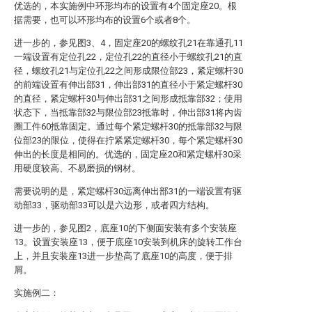
优选的，本实施例中环形均布的设置有4个固定座20。根
据需要，也可以环形均布的设置6个或者8个。
进一步的，参见图3、4，固定座20的螺纹孔21在靠通孔11
一端设置有定位孔22，定位孔22的直径小于螺纹孔21的直
径，螺纹孔21与定位孔22之间形成限位部23，紧定螺杆30
的前端设置有伸出部31，伸出部31的直径小于紧定螺杆30
的直径，紧定螺杆30与伸出部31之间形成抵靠部32；使用
状态下，当抵靠部32与限位部23抵靠时，伸出部31将内齿
圈工件60抵靠固定。通过每个紧定螺杆30的抵靠部32与限
位部23的限位，使得在拧紧紧定螺杆30，每个紧定螺杆30
伸出的长度是相同的。优选的，固定座20和紧定螺杆30采
用硬度较高、不易磨损的钢材。
需要说明的是，紧定螺杆30远离伸出部31的一端设置有驱
动部33，驱动部33可以是六边形，或者四方结构。
进一步的，参见图2，底座10的下侧面安装有多个安装座
13。设置安装座13，便于底座10安装到机床的旋转工作台
上，并且安装座13进一步垫高了底座10的高度，便于排
屑。
实施例二：