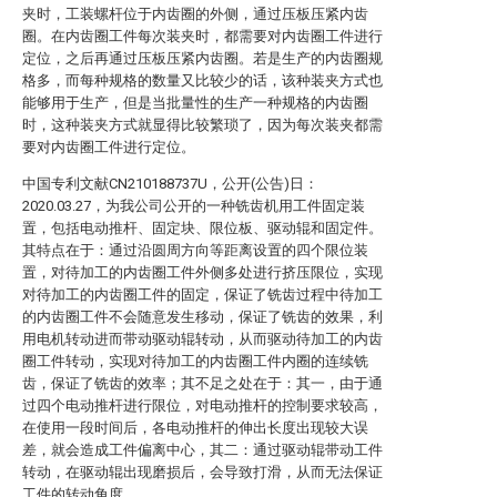
夹时，工装螺杆位于内齿圈的外侧，通过压板压紧内齿
圈。在内齿圈工件每次装夹时，都需要对内齿圈工件进行
定位，之后再通过压板压紧内齿圈。若是生产的内齿圈规
格多，而每种规格的数量又比较少的话，该种装夹方式也
能够用于生产，但是当批量性的生产一种规格的内齿圈
时，这种装夹方式就显得比较繁琐了，因为每次装夹都需
要对内齿圈工件进行定位。
中国专利文献CN210188737U，公开(公告)日：
2020.03.27，为我公司公开的一种铣齿机用工件固定装
置，包括电动推杆、固定块、限位板、驱动辊和固定件。
其特点在于：通过沿圆周方向等距离设置的四个限位装
置，对待加工的内齿圈工件外侧多处进行挤压限位，实现
对待加工的内齿圈工件的固定，保证了铣齿过程中待加工
的内齿圈工件不会随意发生移动，保证了铣齿的效果，利
用电机转动进而带动驱动辊转动，从而驱动待加工的内齿
圈工件转动，实现对待加工的内齿圈工件内圈的连续铣
齿，保证了铣齿的效率；其不足之处在于：其一，由于通
过四个电动推杆进行限位，对电动推杆的控制要求较高，
在使用一段时间后，各电动推杆的伸出长度出现较大误
差，就会造成工件偏离中心，其二：通过驱动辊带动工件
转动，在驱动辊出现磨损后，会导致打滑，从而无法保证
工件的转动角度。