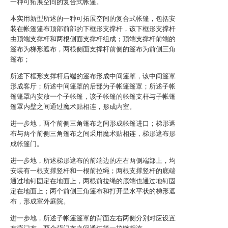
一种可拓展空间的复合式帐篷。
本实用新型所述的一种可拓展空间的复合式帐篷，包括安
装在帐篷篷布顶部前部的下框形支撑杆，该下框形支撑杆
由顶端支撑杆和两根侧面支撑杆组成；顶端支撑杆前端的
篷布为梯形遮布，两根侧面支撑杆前侧的篷布为前侧三角
篷布；
所述下框形支撑杆后端的篷布形成中间篷罩，该中间篷罩
形成客厅；所述中间篷罩的后部为子帐篷篷罩；所述子帐
篷篷罩内安放一个子帐篷，该子帐篷的帐篷支杆与子帐篷
篷罩内壁之间通过魔术贴相连，形成内室。
进一步地，两个前侧三角篷布之间形成帐篷进口；梯形遮
布与两个前侧三角篷布之间采用魔术贴相连，梯形遮布形
成帐篷门。
进一步地，所述梯形遮布的前端边的左右两侧端部上，均
安装有一根支撑竖杆和一根前拉绳；两根支撑竖杆的底端
通过地钉固定在地面上，两根前拉绳的底端也通过地钉固
定在地面上；两个前侧三角篷布和打开呈水平状的梯形遮
布，形成室外庭院。
进一步地，所述子帐篷篷罩的背面左右两侧分别对应设置