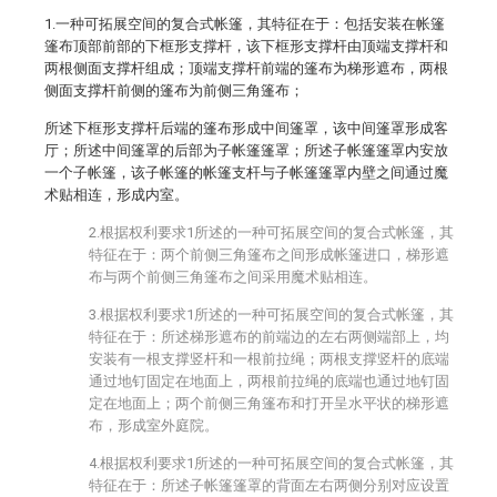
1.一种可拓展空间的复合式帐篷，其特征在于：包括安装在帐篷
篷布顶部前部的下框形支撑杆，该下框形支撑杆由顶端支撑杆和
两根侧面支撑杆组成；顶端支撑杆前端的篷布为梯形遮布，两根
侧面支撑杆前侧的篷布为前侧三角篷布；
所述下框形支撑杆后端的篷布形成中间篷罩，该中间篷罩形成客
厅；所述中间篷罩的后部为子帐篷篷罩；所述子帐篷篷罩内安放
一个子帐篷，该子帐篷的帐篷支杆与子帐篷篷罩内壁之间通过魔
术贴相连，形成内室。
2.根据权利要求1所述的一种可拓展空间的复合式帐篷，其
特征在于：两个前侧三角篷布之间形成帐篷进口，梯形遮
布与两个前侧三角篷布之间采用魔术贴相连。
3.根据权利要求1所述的一种可拓展空间的复合式帐篷，其
特征在于：所述梯形遮布的前端边的左右两侧端部上，均
安装有一根支撑竖杆和一根前拉绳；两根支撑竖杆的底端
通过地钉固定在地面上，两根前拉绳的底端也通过地钉固
定在地面上；两个前侧三角篷布和打开呈水平状的梯形遮
布，形成室外庭院。
4.根据权利要求1所述的一种可拓展空间的复合式帐篷，其
特征在于：所述子帐篷篷罩的背面左右两侧分别对应设置