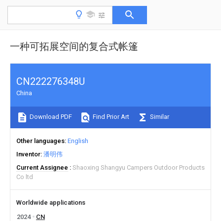
一种可拓展空间的复合式帐篷
CN222276348U
China
Download PDF
Find Prior Art
Similar
Other languages
English
Inventor
潘明伟
Current Assignee
Shaoxing Shangyu Campers Outdoor Products
Co ltd
Worldwide applications
2024
CN