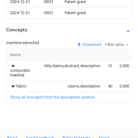
2024-12-31
GR01
Patent grant
2024-12-31
GR01
Patent grant
Concepts
machine-extracted
Download
Filter table
Name
title,claims,abstract,description
12
0.000
composite
material
fabric
claims,description
40
0.000
Show all concepts from the description section
About
Send Feedback
Public Datasets
Terms