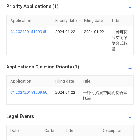
Priority Applications (1)
Application
Priority date
Filing date
Title
CN202420151909.6U
2024-01-22
2024-01-22
一种可拓
展空间的
复合式帐
篷
Applications Claiming Priority (1)
Application
Filing date
Title
CN202420151909.6U
2024-01-22
一种可拓展空间的复合式
帐篷
Legal Events
Date
Code
Title
Description