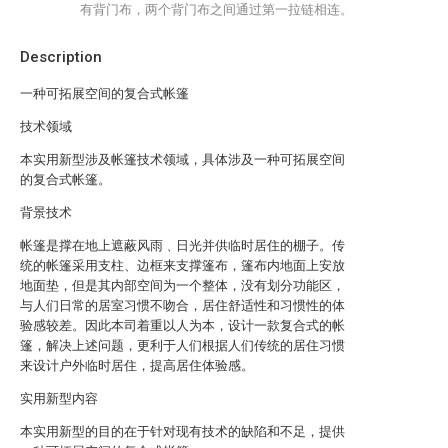
有背门布，两个背门布之间通过第一拉链相连。
Description
一种可拓展空间的复合式帐篷
技术领域
本实用新型涉及帐篷技术领域，具体涉及一种可拓展空间
的复合式帐篷。
背景技术
帐篷是撑在地上遮蔽风雨﹑日光并供临时居住的棚子。传
统的帐篷采用支柱、边框来支撑篷布，篷布内地面上安放
地面垫，但是其内部空间为一个整体，没有划分功能区，
与人们日常的居室习惯不吻合，居住舒适性和习惯性的体
验感较差。因此本司着重以人为本，设计一款复合式的帐
篷，解决上述问题，更利于人们根据人们传统的居住习惯
来设计户外临时居住，提高居住体验感。
实用新型内容
本实用新型的目的在于针对现有技术的缺陷和不足，提供