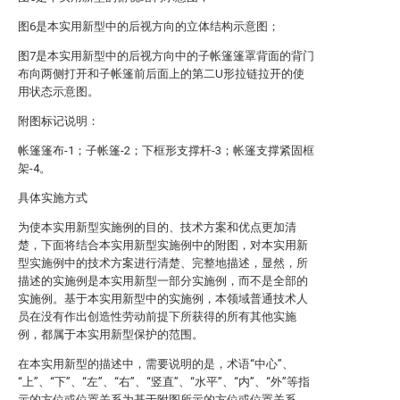
图6是本实用新型中的后视方向的立体结构示意图；
图7是本实用新型中的后视方向中的子帐篷篷罩背面的背门
布向两侧打开和子帐篷前后面上的第二U形拉链拉开的使
用状态示意图。
附图标记说明：
帐篷篷布-1；子帐篷-2；下框形支撑杆-3；帐篷支撑紧固框
架-4。
具体实施方式
为使本实用新型实施例的目的、技术方案和优点更加清
楚，下面将结合本实用新型实施例中的附图，对本实用新
型实施例中的技术方案进行清楚、完整地描述，显然，所
描述的实施例是本实用新型一部分实施例，而不是全部的
实施例。基于本实用新型中的实施例，本领域普通技术人
员在没有作出创造性劳动前提下所获得的所有其他实施
例，都属于本实用新型保护的范围。
在本实用新型的描述中，需要说明的是，术语“中心”、
“上”、“下”、“左”、“右”、“竖直”、“水平”、“内”、“外”等指
示的方位或位置关系为基于附图所示的方位或位置关系，