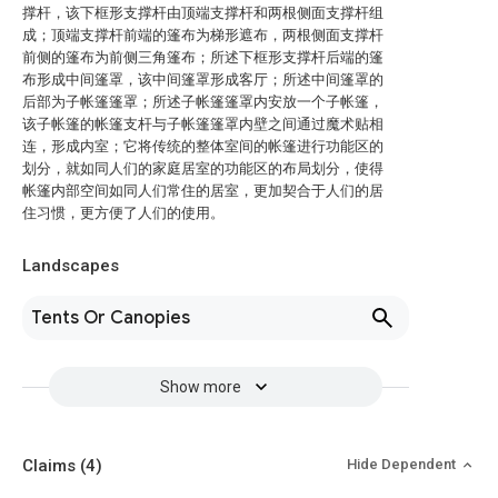
撑杆，该下框形支撑杆由顶端支撑杆和两根侧面支撑杆组
成；顶端支撑杆前端的篷布为梯形遮布，两根侧面支撑杆
前侧的篷布为前侧三角篷布；所述下框形支撑杆后端的篷
布形成中间篷罩，该中间篷罩形成客厅；所述中间篷罩的
后部为子帐篷篷罩；所述子帐篷篷罩内安放一个子帐篷，
该子帐篷的帐篷支杆与子帐篷篷罩内壁之间通过魔术贴相
连，形成内室；它将传统的整体室间的帐篷进行功能区的
划分，就如同人们的家庭居室的功能区的布局划分，使得
帐篷内部空间如同人们常住的居室，更加契合于人们的居
住习惯，更方便了人们的使用。
Landscapes
Tents Or Canopies
Show more
Claims
(4)
Hide Dependent