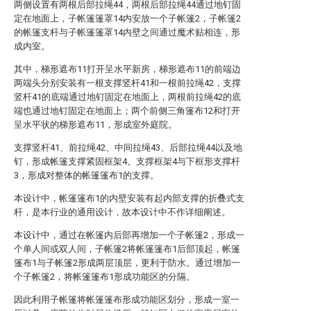
两侧设置有两根后部拉绳44，两根后部拉绳44通过地钉固
定在地面上，子帐篷篷罩14内安放一个子帐篷2，子帐篷2
的帐篷支杆与子帐篷篷罩14内壁之间通过魔术贴相连，形
成内室。
其中，梯形遮布11打开呈水平新房，梯形遮布11的前端边
两端头分别安装有一根支撑竖杆41和一根前拉绳42，支撑
竖杆41的底端通过地钉固定在地面上，两根前拉绳42的底
端也通过地钉固定在地面上；两个前侧三角篷布12和打开
呈水平状的梯形遮布11，形成室外庭院。
支撑竖杆41、前拉绳42、中间拉绳43、后部拉绳44以及地
钉，形成帐篷支撑紧固框架4。支撑框架4与下框形支撑杆
3，形成对整体的帐篷篷布1的支撑。
本设计中，帐篷篷布1的内壁安装有起内部支撑的折叠式支
杆，是本行业的通用设计，故本设计中不作详细阐述。
本设计中，通过在帐篷内后部再增加一个子帐篷2，形成一
个单人间或双人间，子帐篷2将帐篷篷布1后部顶起，帐篷
篷布1与子帐篷2形成两层顶层，更利于防水。通过增加一
个子帐篷2，将帐篷篷布1形成功能区的分隔。
因此利用子帐篷将帐篷篷布形成功能区划分，形成一室一