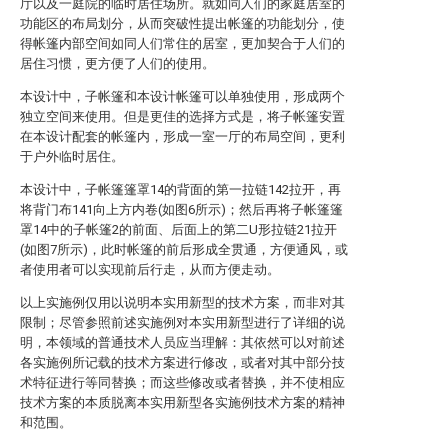
厅以及一庭院的临时居住场所。就如同人们的家庭居室的
功能区的布局划分，从而突破性提出帐篷的功能划分，使
得帐篷内部空间如同人们常住的居室，更加契合于人们的
居住习惯，更方便了人们的使用。
本设计中，子帐篷和本设计帐篷可以单独使用，形成两个
独立空间来使用。但是更佳的选择方式是，将子帐篷安置
在本设计配套的帐篷内，形成一室一厅的布局空间，更利
于户外临时居住。
本设计中，子帐篷篷罩14的背面的第一拉链142拉开，再
将背门布141向上方内卷(如图6所示)；然后再将子帐篷篷
罩14中的子帐篷2的前面、后面上的第二U形拉链21拉开
(如图7所示)，此时帐篷的前后形成全贯通，方便通风，或
者使用者可以实现前后行走，从而方便走动。
以上实施例仅用以说明本实用新型的技术方案，而非对其
限制；尽管参照前述实施例对本实用新型进行了详细的说
明，本领域的普通技术人员应当理解：其依然可以对前述
各实施例所记载的技术方案进行修改，或者对其中部分技
术特征进行等同替换；而这些修改或者替换，并不使相应
技术方案的本质脱离本实用新型各实施例技术方案的精神
和范围。