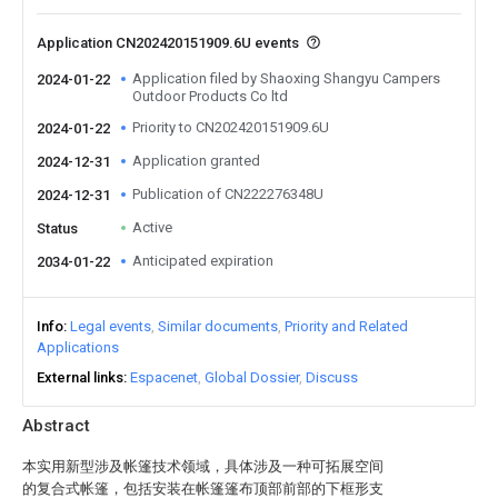
Application CN202420151909.6U events
Application filed by Shaoxing Shangyu Campers
2024-01-22
Outdoor Products Co ltd
Priority to CN202420151909.6U
2024-01-22
Application granted
2024-12-31
Publication of CN222276348U
2024-12-31
Active
Status
Anticipated expiration
2034-01-22
Info
Legal events
Similar documents
Priority and Related
Applications
External links
Espacenet
Global Dossier
Discuss
Abstract
本实用新型涉及帐篷技术领域，具体涉及一种可拓展空间
的复合式帐篷，包括安装在帐篷篷布顶部前部的下框形支