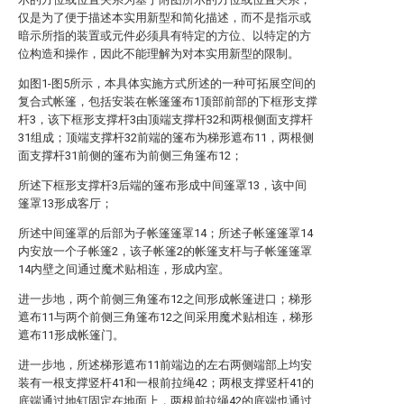
仅是为了便于描述本实用新型和简化描述，而不是指示或
暗示所指的装置或元件必须具有特定的方位、以特定的方
位构造和操作，因此不能理解为对本实用新型的限制。
如图1-图5所示，本具体实施方式所述的一种可拓展空间的
复合式帐篷，包括安装在帐篷篷布1顶部前部的下框形支撑
杆3，该下框形支撑杆3由顶端支撑杆32和两根侧面支撑杆
31组成；顶端支撑杆32前端的篷布为梯形遮布11，两根侧
面支撑杆31前侧的篷布为前侧三角篷布12；
所述下框形支撑杆3后端的篷布形成中间篷罩13，该中间
篷罩13形成客厅；
所述中间篷罩的后部为子帐篷篷罩14；所述子帐篷篷罩14
内安放一个子帐篷2，该子帐篷2的帐篷支杆与子帐篷篷罩
14内壁之间通过魔术贴相连，形成内室。
进一步地，两个前侧三角篷布12之间形成帐篷进口；梯形
遮布11与两个前侧三角篷布12之间采用魔术贴相连，梯形
遮布11形成帐篷门。
进一步地，所述梯形遮布11前端边的左右两侧端部上均安
装有一根支撑竖杆41和一根前拉绳42；两根支撑竖杆41的
底端通过地钉固定在地面上，两根前拉绳42的底端也通过