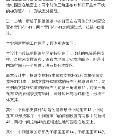
地钉固定在地面上；两个前侧三角篷布12和打开呈水平状
的梯形遮布11，形成室外庭院。
进一步地，所述子帐篷篷罩14的背面左右两侧分别对应设
置有背门布141，两个背门布141之间通过第一拉链142相
连。
本实用新型的工作原理，具体阐述如下：
本设计与传统的帐篷的区别特征在于：传统的帐篷采用支
柱、边框来支撑篷布，篷布内地面上安放地面垫，但是其
内部空间为一个整体，没有划分功能区。
而本设计中，框形支撑杆3由顶端支撑杆32和两根侧面支
撑杆31组成；顶端支撑杆32前端的篷布为梯形遮布11，两
根侧面支撑杆31前侧的篷布为前侧三角篷布12，前侧三角
篷布12的底端铰接有钩环，通过钩环与地钉相连，形成主
体支撑。
其中，下框形支撑杆3后端的篷布形成中间篷罩13，中间
篷罩13形成客厅；中间篷罩13的两侧设置有两根中间拉绳
43，两根中间拉绳43的底端通过地钉固定在地面上。
其中，中间篷罩的后部为子帐篷篷罩14，子帐篷篷罩14的