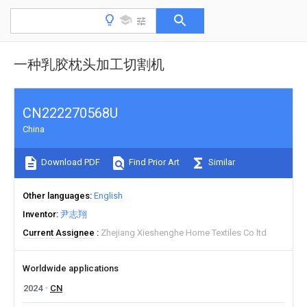
一种乳胶枕头加工切割机
CN222270568U
China
Download PDF
Find Prior Art
Similar
Other languages
English
Inventor
尹志翔
Current Assignee
Zhejiang Xieshenghe Home Textiles Co ltd
Worldwide applications
2024
CN