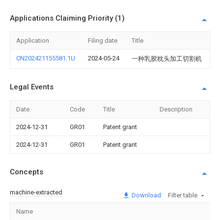
Applications Claiming Priority (1)
Application
Filing date
Title
CN202421155581.1U
2024-05-24
一种乳胶枕头加工切割机
Legal Events
Date
Code
Title
Description
2024-12-31
GR01
Patent grant
2024-12-31
GR01
Patent grant
Concepts
machine-extracted
Download
Filter table
Name
Im