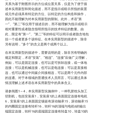
关系为基于附图所示的方位或位置关系，仅是为了便于描
述本实用新型和简化描述，而不是指示或暗示所指的装置
或元件必须具有特定的方位、以特定的方位构造和操作，
因此不能理解为对本实用新型的限制。此外，术语“第
一”、“第二”等仅用于描述目的，而不能理解为指示或暗示
相对重要性或者隐含指明所指示的技术特征的数量。由
此，限定有“第一”、“第二”等的特征可以明示或者隐含地包
括一个或者更多个该特征。在本实用新型的描述中，除非
另有说明，“多个”的含义是两个或两个以上。
在本实用新型的描述中，需要说明的是，除非另有明确的
规定和限定，术语“安装”、“相连”、“连接”应做广义理解，
例如，可以是固定连接，也可以是可拆卸连接，或一体地
连接；可以是机械连接，也可以是电连接；可以是直接相
连，也可以通过中间媒介间接相连，可以是两个元件内部
的连通。对于本领域的普通技术人员而言，可以通过具体
情况理解上述术语在本实用新型中的具体含义。
请参阅图1～4，本实用新型实施例中，一种乳胶枕头加工
切割机，包括安装座1，安装座1的上表面固定连接有电机
6，安装座1的上表面固定镶嵌有滚动轴承15，滚动轴承15
的内圈固定连接有转杆16，转杆16的顶端与电机6的输出
端固定连接，转杆16的底端固定连接有转盘10，转盘10的