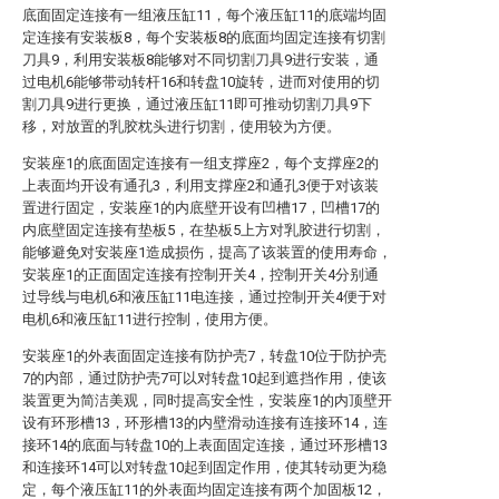
底面固定连接有一组液压缸11，每个液压缸11的底端均固
定连接有安装板8，每个安装板8的底面均固定连接有切割
刀具9，利用安装板8能够对不同切割刀具9进行安装，通
过电机6能够带动转杆16和转盘10旋转，进而对使用的切
割刀具9进行更换，通过液压缸11即可推动切割刀具9下
移，对放置的乳胶枕头进行切割，使用较为方便。
安装座1的底面固定连接有一组支撑座2，每个支撑座2的
上表面均开设有通孔3，利用支撑座2和通孔3便于对该装
置进行固定，安装座1的内底壁开设有凹槽17，凹槽17的
内底壁固定连接有垫板5，在垫板5上方对乳胶进行切割，
能够避免对安装座1造成损伤，提高了该装置的使用寿命，
安装座1的正面固定连接有控制开关4，控制开关4分别通
过导线与电机6和液压缸11电连接，通过控制开关4便于对
电机6和液压缸11进行控制，使用方便。
安装座1的外表面固定连接有防护壳7，转盘10位于防护壳
7的内部，通过防护壳7可以对转盘10起到遮挡作用，使该
装置更为简洁美观，同时提高安全性，安装座1的内顶壁开
设有环形槽13，环形槽13的内壁滑动连接有连接环14，连
接环14的底面与转盘10的上表面固定连接，通过环形槽13
和连接环14可以对转盘10起到固定作用，使其转动更为稳
定，每个液压缸11的外表面均固定连接有两个加固板12，