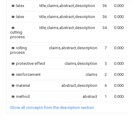
latex
title,claims,abstract,description
36
0.000
latex
title,claims,abstract,description
36
0.000
title,claims,abstract,description
34
0.000
cutting
process
rolling
claims,abstract,description
7
0.000
process
protective effect
claims,description
5
0.000
reinforcement
claims
2
0.000
material
abstract,description
6
0.000
method
abstract
1
0.000
Show all concepts from the description section