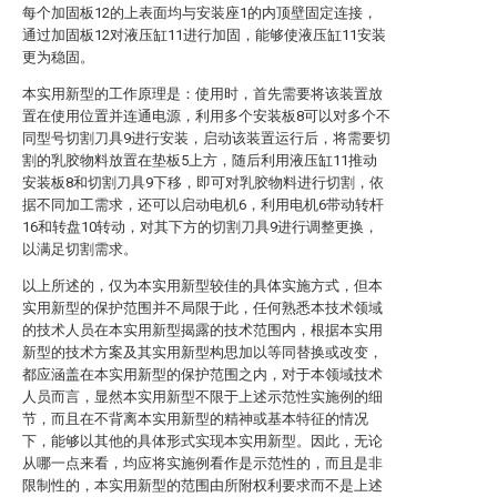
每个加固板12的上表面均与安装座1的内顶壁固定连接，
通过加固板12对液压缸11进行加固，能够使液压缸11安装
更为稳固。
本实用新型的工作原理是：使用时，首先需要将该装置放
置在使用位置并连通电源，利用多个安装板8可以对多个不
同型号切割刀具9进行安装，启动该装置运行后，将需要切
割的乳胶物料放置在垫板5上方，随后利用液压缸11推动
安装板8和切割刀具9下移，即可对乳胶物料进行切割，依
据不同加工需求，还可以启动电机6，利用电机6带动转杆
16和转盘10转动，对其下方的切割刀具9进行调整更换，
以满足切割需求。
以上所述的，仅为本实用新型较佳的具体实施方式，但本
实用新型的保护范围并不局限于此，任何熟悉本技术领域
的技术人员在本实用新型揭露的技术范围内，根据本实用
新型的技术方案及其实用新型构思加以等同替换或改变，
都应涵盖在本实用新型的保护范围之内，对于本领域技术
人员而言，显然本实用新型不限于上述示范性实施例的细
节，而且在不背离本实用新型的精神或基本特征的情况
下，能够以其他的具体形式实现本实用新型。因此，无论
从哪一点来看，均应将实施例看作是示范性的，而且是非
限制性的，本实用新型的范围由所附权利要求而不是上述