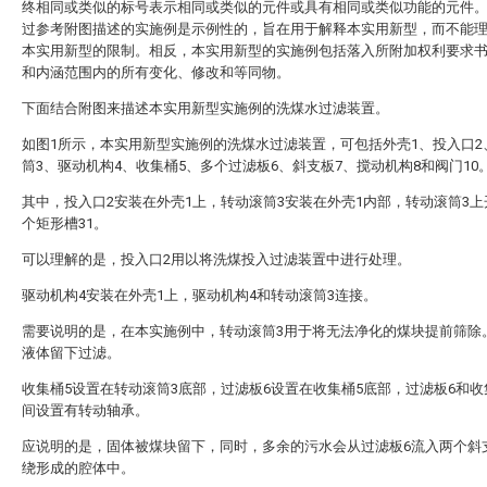
终相同或类似的标号表示相同或类似的元件或具有相同或类似功能的元件
过参考附图描述的实施例是示例性的，旨在用于解释本实用新型，而不能
本实用新型的限制。相反，本实用新型的实施例包括落入所附加权利要求
和内涵范围内的所有变化、修改和等同物。
下面结合附图来描述本实用新型实施例的洗煤水过滤装置。
如图1所示，本实用新型实施例的洗煤水过滤装置，可包括外壳1、投入口2
筒3、驱动机构4、收集桶5、多个过滤板6、斜支板7、搅动机构8和阀门10
其中，投入口2安装在外壳1上，转动滚筒3安装在外壳1内部，转动滚筒3
个矩形槽31。
可以理解的是，投入口2用以将洗煤投入过滤装置中进行处理。
驱动机构4安装在外壳1上，驱动机构4和转动滚筒3连接。
需要说明的是，在本实施例中，转动滚筒3用于将无法净化的煤块提前筛除
液体留下过滤。
收集桶5设置在转动滚筒3底部，过滤板6设置在收集桶5底部，过滤板6和收
间设置有转动轴承。
应说明的是，固体被煤块留下，同时，多余的污水会从过滤板6流入两个斜
绕形成的腔体中。