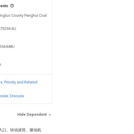
vents
Pingluo County Penghui Coal
073294.6U
2266448U
n
ts
Priority and Related
ssier
Discuss
Hide Dependent
投入口、转动滚筒、驱动机