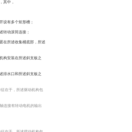
，其中，
开设有多个矩形槽；
述转动滚筒连接；
置在所述收集桶底部，所述
机构安装在所述斜支板之
述排水口和所述斜支板之
特征在于，所述驱动机构包
轴连接有转动电机的输出
特征在于，所述搅动机构包