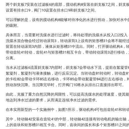
两个斜支板7安装在过滤板6的底部，搅动机构8安装在斜支板7之间，斜支
设置有排水口9，阀门10设置在排水口9和斜支板7之间。
可以理解的是，设有的搅动机构8能够对待净化的水进行扰动，加快对水中
的吸附。
具体而言，当需要对洗煤水进行过滤时，将待处理的洗煤水从投入口2投入
洗煤水混合物会经过转动滚筒3，转动滚筒3上设有的矩形槽31会将不能经
留置在转动滚筒3内部，液体从矩形槽31中流出。同时，打开驱动机构4，转
带动齿轮41转动，齿轮41与矩形槽31相互卡合，带动转动滚筒3进行移动
分离。
当水从过滤板6流置斜支板7内部时，斜支板7会带动水下流，提前在絮凝管
絮凝剂，絮凝剂与液体接触，进行反应沉淀。当转动盘81转动时，转动盘8
的卡柱82会带动卡环85左右移动，卡环85会带动絮凝管84进行左右移动，
扰动加快沉降。当沉降完毕时，打开阀门10将水从排出口直接排出即可。
由此，克服了重力自然沉降的局限性，可以提高洗煤水的处理速度，使其
地达到净水过滤的要求，从而满足连续净水过滤的需求。
在本实用新型的一个实施例中，如图1所示，驱动机构4可包括齿轮41和转动
其中，转动轴42安装在齿轮41的中部，转动轴42连接有转动电机的输出轴，
上的齿块和矩形槽31相互卡合。同时，齿块间的弧长和多个矩形槽31之间