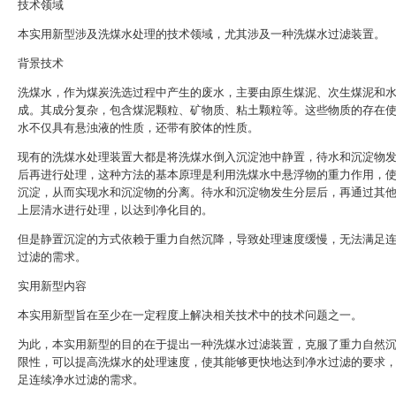
技术领域
本实用新型涉及洗煤水处理的技术领域，尤其涉及一种洗煤水过滤装置。
背景技术
洗煤水，作为煤炭洗选过程中产生的废水，主要由原生煤泥、次生煤泥和
成。其成分复杂，包含煤泥颗粒、矿物质、粘土颗粒等。这些物质的存在
水不仅具有悬浊液的性质，还带有胶体的性质。
现有的洗煤水处理装置大都是将洗煤水倒入沉淀池中静置，待水和沉淀物
后再进行处理，这种方法的基本原理是利用洗煤水中悬浮物的重力作用，
沉淀，从而实现水和沉淀物的分离。待水和沉淀物发生分层后，再通过其
上层清水进行处理，以达到净化目的。
但是静置沉淀的方式依赖于重力自然沉降，导致处理速度缓慢，无法满足
过滤的需求。
实用新型内容
本实用新型旨在至少在一定程度上解决相关技术中的技术问题之一。
为此，本实用新型的目的在于提出一种洗煤水过滤装置，克服了重力自然
限性，可以提高洗煤水的处理速度，使其能够更快地达到净水过滤的要求
足连续净水过滤的需求。