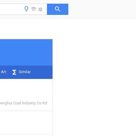
 Art
Similar
enghui Coal Industry Co ltd