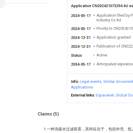
Application CN202421073294.6U e
Application filed by 
2024-05-17
Industry Co ltd
Priority to CN202421
2024-05-17
Application granted
2024-12-31
Publication of CN22
2024-12-31
Active
Status
Anticipated expiratio
2034-05-17
Info
Legal events
Similar documen
Applications
External links
Espacenet
Global Do
Claims
(5)
1.一种洗煤水过滤装置，其特征在于，包括外壳、