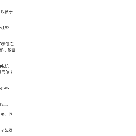
，以便于
。
柱82、
3安装在
端部，絮凝
动电机，
进而使卡
板7移
5上。
更换。同
入至絮凝