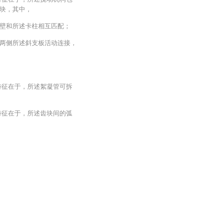
块，其中，
壁和所述卡柱相互匹配；
两侧所述斜支板活动连接，
特征在于，所述絮凝管可拆
特征在于，所述齿块间的弧