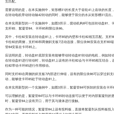
互匹配。
需要说明的是，在本实施例中，矩形槽31的长度大于齿轮41上齿块的长度
在转动电机带动转动轴42转动的同时，能够便于筛分的水从矩形槽31流出
在本实用新型的一个实施例中，如图3所示，搅动机构8可包括转动盘81、卡
支杆83、絮凝管84、卡环85和限位块86。
其中，卡柱82安装在转动盘81上，卡环85的内壁和卡柱82相互匹配。支杆8
卡柱82的两侧，支杆83和两侧斜支板7活动连接，限位块86安装在支杆83
管84安装在卡环85上。
应说明的是，转动盘81底部安装有能够带动转动盘81转动的电机，例如转
在转动盘81进行转动时，转动盘81上设有的卡柱82会与卡环85相互结合，
柱82带动卡环85进行作用移动。
同时支杆83在两侧的斜支板7内部进行伸缩，设有的限位块86可以穿过斜支
动，能够使卡环85处于转动盘81上。
在本实用新型的一个实施例中，如图3所示，絮凝管84可拆卸的安装在卡环8
可以理解的是，絮凝管84可以与卡环85转动连接可以便于对内部絮凝剂的
时，絮凝管84上设有开口，用于其与液体进行接触。
作为一种可能的情况，絮凝管84上设有投料板，直接将絮凝剂从投料板投