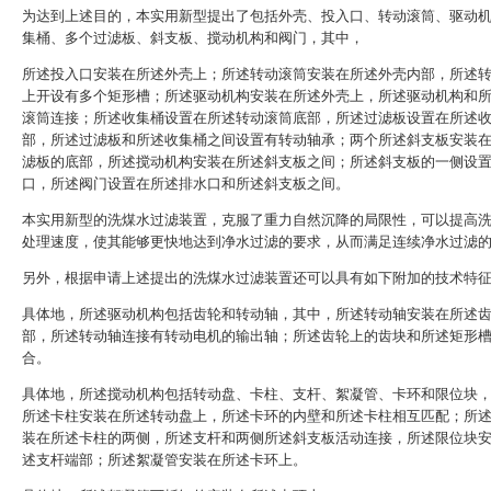
为达到上述目的，本实用新型提出了包括外壳、投入口、转动滚筒、驱动
集桶、多个过滤板、斜支板、搅动机构和阀门，其中，
所述投入口安装在所述外壳上；所述转动滚筒安装在所述外壳内部，所述
上开设有多个矩形槽；所述驱动机构安装在所述外壳上，所述驱动机构和
滚筒连接；所述收集桶设置在所述转动滚筒底部，所述过滤板设置在所述
部，所述过滤板和所述收集桶之间设置有转动轴承；两个所述斜支板安装
滤板的底部，所述搅动机构安装在所述斜支板之间；所述斜支板的一侧设
口，所述阀门设置在所述排水口和所述斜支板之间。
本实用新型的洗煤水过滤装置，克服了重力自然沉降的局限性，可以提高
处理速度，使其能够更快地达到净水过滤的要求，从而满足连续净水过滤
另外，根据申请上述提出的洗煤水过滤装置还可以具有如下附加的技术特
具体地，所述驱动机构包括齿轮和转动轴，其中，所述转动轴安装在所述
部，所述转动轴连接有转动电机的输出轴；所述齿轮上的齿块和所述矩形
合。
具体地，所述搅动机构包括转动盘、卡柱、支杆、絮凝管、卡环和限位块
所述卡柱安装在所述转动盘上，所述卡环的内壁和所述卡柱相互匹配；所
装在所述卡柱的两侧，所述支杆和两侧所述斜支板活动连接，所述限位块
述支杆端部；所述絮凝管安装在所述卡环上。