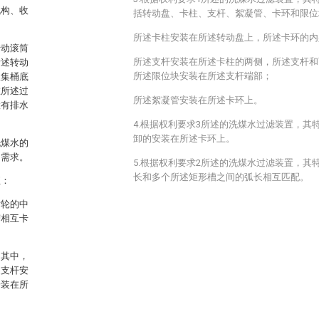
机构、收
括转动盘、卡柱、支杆、絮凝管、卡环和限位
所述卡柱安装在所述转动盘上，所述卡环的内
转动滚筒
所述支杆安装在所述卡柱的两侧，所述支杆和
所述转动
所述限位块安装在所述支杆端部；
收集桶底
在所述过
所述絮凝管安装在所述卡环上。
置有排水
4.根据权利要求3所述的洗煤水过滤装置，其
卸的安装在所述卡环上。
洗煤水的
的需求。
5.根据权利要求2所述的洗煤水过滤装置，其
长和多个所述矩形槽之间的弧长相互匹配。
征：
齿轮的中
槽相互卡
，其中，
述支杆安
安装在所