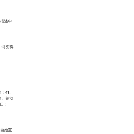
的描述中
中将变得
；41、
1、转动
水口；
中自始至