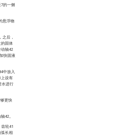
板7的一侧
的悬浮物
，之后，
过的固体
动轴42
，加快固液
84中放入
1上设有
对水进行
能够更快
轴42。
齿轮41
的弧长相