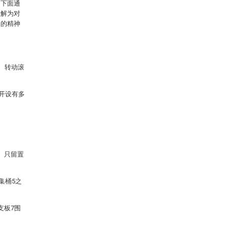
。下面通
理解为对
书的精神
、转动滚
。
上开设有多
。只留置
集桶5之
支板7围