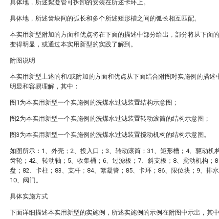
具体地，所述絮凝管可拆卸的安装在所述卡环上。
具体地，所述齿块间的弧长和多个所述矩形槽之间的弧长相互匹配。
本实用新型附加的方面和优点将在下面的描述中部分给出，部分将从下面
变得明显，或通过本实用新型的实践了解到。
附图说明
本实用新型上述的和/或附加的方面和优点从下面结合附图对实施例的描述
明显和容易理解，其中：
图1为本实用新型一个实施例的洗煤水过滤装置结构示意图；
图2为本实用新型一个实施例的洗煤水过滤装置转动滚筒的结构示意图；
图3为本实用新型一个实施例的洗煤水过滤装置搅动机构的结构示意图。
如图所示：1、外壳；2、投入口；3、转动滚筒；31、矩形槽；4、驱动机构
齿轮；42、转动轴；5、收集桶；6、过滤板；7、斜支板；8、搅动机构；8
盘；82、卡柱；83、支杆；84、絮凝管；85、卡环；86、限位块；9、排
10、阀门。
具体实施方式
下面详细描述本实用新型的实施例，所述实施例的示例在附图中示出，其