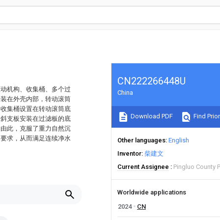
CN222266448U
驱动机构、收集桶、多个过
China
安装在外壳内部，转动滚筒
；收集桶设置在转动滚筒底
Download PDF
Find Prior
个斜支板安装在过滤板的底
。由此，克服了重力自然沉
的要求，从而满足连续净水
Other languages
English
Inventor
柴建文
Current Assignee
Pingluo County P
Worldwide applications
2024
CN