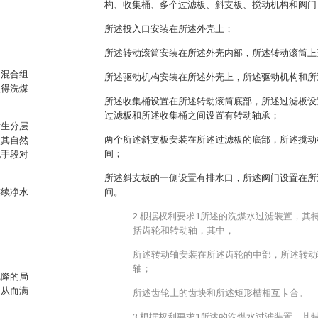
构、收集桶、多个过滤板、斜支板、搅动机构和阀门
所述投入口安装在所述外壳上；
所述转动滚筒安装在所述外壳内部，所述转动滚筒上
水混合组
所述驱动机构安装在所述外壳上，所述驱动机构和所
使得洗煤
所述收集桶设置在所述转动滚筒底部，所述过滤板设
过滤板和所述收集桶之间设置有转动轴承；
发生分层
两个所述斜支板安装在所述过滤板的底部，所述搅动
使其自然
间；
他手段对
所述斜支板的一侧设置有排水口，所述阀门设置在所
连续净水
间。
2.根据权利要求1所述的洗煤水过滤装置，其
括齿轮和转动轴，其中，
所述转动轴安装在所述齿轮的中部，所述转动
轴；
沉降的局
，从而满
所述齿轮上的齿块和所述矩形槽相互卡合。
3.根据权利要求1所述的洗煤水过滤装置，其