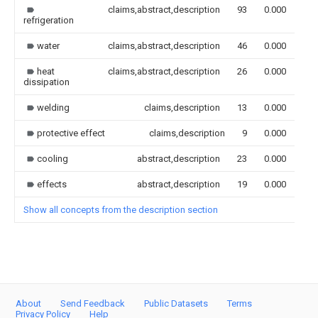
claims,abstract,description
93
0.000
refrigeration
water
claims,abstract,description
46
0.000
heat
claims,abstract,description
26
0.000
dissipation
welding
claims,description
13
0.000
protective effect
claims,description
9
0.000
cooling
abstract,description
23
0.000
effects
abstract,description
19
0.000
Show all concepts from the description section
About
Send Feedback
Public Datasets
Terms
Privacy Policy
Help