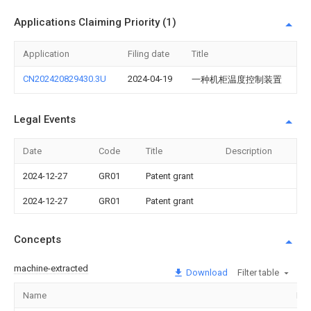
Applications Claiming Priority (1)
Application
Filing date
Title
CN202420829430.3U
2024-04-19
一种机柜温度控制装置
Legal Events
Date
Code
Title
Description
2024-12-27
GR01
Patent grant
2024-12-27
GR01
Patent grant
Concepts
machine-extracted
Download
Filter table
Name
Im