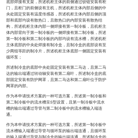
底部焊接有支架，所述机柜主体的前侧通过铰链安装有柜
门，且柜门的前侧设有主机，所述机柜主体内部后侧的中
央处固定安装有温度传感器，所述机柜主体内部后侧的顶
部和底部均设有散热口，且散热口的内部安装有散热结
构，所述机柜主体内部一侧焊接有第一制冷板，且机柜主
体内部背向于第一制冷板的一侧焊接有第二制冷板，所述
第一制冷板和第二制冷板的内部均设有流水槽，所述机柜
主体底部的中央处焊接有制冷盒，且制冷盒的底部设有至
少两组等距的制冷片，所述机柜主体底部一侧固定安装有
循环泵；
所述制冷盒的底部中央处固定安装有第二马达，且第二马
达的输出端通过转动轴安装有第二扇叶，所述制冷盒的底
部固定安装有防护网罩，且第二马达和第二扇叶位于防护
网罩的内部。
作为本申请技术方案的一种可选方案，所述第一制冷板和
第二制冷板中的流水槽呈S型设置，且第一制冷板中流水
槽的输出端通过导管与第二制冷板中的流水槽输入端连
通。
作为本申请技术方案的一种可选方案，所述第一制冷板中
流水槽输入端通过导管与循环泵的输出端连通，且循环泵
的输入端通过导管与制冷盒的输出端连通，所述制冷盒的