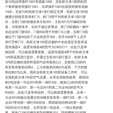
架10包括焊接杆1001和底板1002，且机柜主体1底部的四
个角焊接有焊接杆1001，且焊接杆1001的底部焊接有底板
1002，支架10对机柜主体1进行固定支撑，机柜主体1的前
侧通过铰链安装有柜门5，柜门5用于对机柜主体1进行密
封，且柜门5的前侧设有主机501，主机501为可编程控制
器，为现有技术，在此不做过多赘述，柜门5前侧的一侧中
央处设有门锁502，门锁502用于对柜门5上锁，且柜门5前
侧位于门锁502的下方设有把手503，把手503便于人员手
持打开柜门5，机柜主体1内部后侧的中央处固定安装有温
度传感器4，温度传感器4的型号为CWDZ11，此处只是举
例说明，可以根据需要更换，温度传感器4用于对机柜主体
1内部温度进行监控，并通过主机501进行显示，机柜主体
1内部后侧的顶部和底部均设有散热口2，且散热口2的内
部安装有散热结构3，上方的散热结构3为进风，下方的散
热结构3为出风，因此在机柜主体1内部设备工作时，可以
实现机柜主体1内部空气流通，从而实现散热效果，散热结
构3包括第一马达301和第一扇叶302，散热口2的内部安装
有第一马达301，第一马达301和第二马达902的型号为
R300C，此处只是举例说明，可以根据需要更换，且第一
马达301的输出端通过转动轴安装有第一扇叶302，第一马
达301带动第一扇叶302转动，两组散热结构3的第一扇叶
302转动方向相反，从而实现一组送风，一组出风的效
果，散热口2的后侧设有防护网板201，防护网板201对散