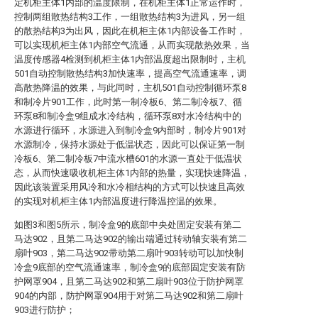
定机柜主体1内部的温度限制，在机柜主体1正常运作时，
控制两组散热结构3工作，一组散热结构3为进风，另一组
的散热结构3为出风，因此在机柜主体1内部设备工作时，
可以实现机柜主体1内部空气流通，从而实现散热效果，当
温度传感器4检测到机柜主体1内部温度超出限制时，主机
501自动控制散热结构3加快速率，提高空气流通速率，调
高散热降温的效果，与此同时，主机501自动控制循环泵8
和制冷片901工作，此时第一制冷板6、第二制冷板7、循
环泵8和制冷盒9组成水冷结构，循环泵8对水冷结构中的
水源进行循环，水源进入到制冷盒9内部时，制冷片901对
水源制冷，保持水源处于低温状态，因此可以保证第一制
冷板6、第二制冷板7中流水槽601的水源一直处于低温状
态，从而快速吸收机柜主体1内部的热量，实现快速降温，
因此该装置采用风冷和水冷相结构的方式可以快速且高效
的实现对机柜主体1内部温度进行降温控温的效果。
如图3和图5所示，制冷盒9的底部中央处固定安装有第二
马达902，且第二马达902的输出端通过转动轴安装有第二
扇叶903，第二马达902带动第二扇叶903转动可以加快制
冷盒9底部的空气流通速率，制冷盒9的底部固定安装有防
护网罩904，且第二马达902和第二扇叶903位于防护网罩
904的内部，防护网罩904用于对第二马达902和第二扇叶
903进行防护；