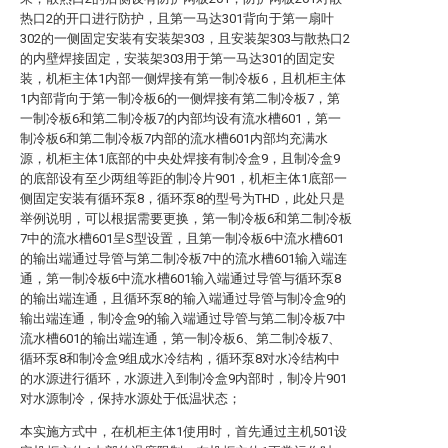
热口2的开口进行防护，且第一马达301背向于第一扇叶
302的一侧固定安装有安装架303，且安装架303与散热口2
的内壁焊接固定，安装架303用于第一马达301的固定安
装，机柜主体1内部一侧焊接有第一制冷板6，且机柜主体
1内部背向于第一制冷板6的一侧焊接有第二制冷板7，第
一制冷板6和第二制冷板7的内部均设有流水槽601，第一
制冷板6和第二制冷板7内部的流水槽601内部均充满水
源，机柜主体1底部的中央处焊接有制冷盒9，且制冷盒9
的底部设有至少两组等距的制冷片901，机柜主体1底部一
侧固定安装有循环泵8，循环泵8的型号为THD，此处只是
举例说明，可以根据需要更换，第一制冷板6和第二制冷板
7中的流水槽601呈S型设置，且第一制冷板6中流水槽601
的输出端通过导管与第二制冷板7中的流水槽601输入端连
通，第一制冷板6中流水槽601输入端通过导管与循环泵8
的输出端连通，且循环泵8的输入端通过导管与制冷盒9的
输出端连通，制冷盒9的输入端通过导管与第二制冷板7中
流水槽601的输出端连通，第一制冷板6、第二制冷板7、
循环泵8和制冷盒9组成水冷结构，循环泵8对水冷结构中
的水源进行循环，水源进入到制冷盒9内部时，制冷片901
对水源制冷，保持水源处于低温状态；
本实施方式中，在机柜主体1使用时，首先通过主机501设