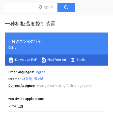
一种机柜温度控制装置
CN222263279U
China
Download PDF
Find Prior Art
Similar
Other languages
English
Inventor
林鲁刚
周龙斌
Current Assignee
Guangzhou Maijing Technology Co ltd
Worldwide applications
2024
CN