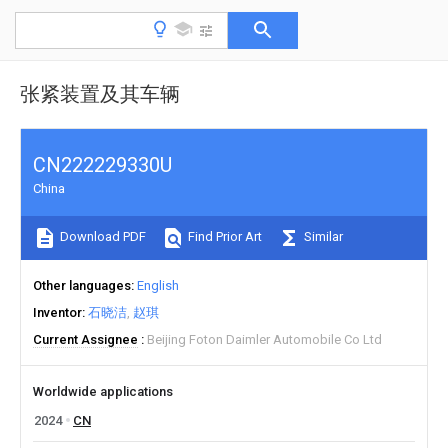
张紧装置及其车辆
CN222229330U
China
Download PDF
Find Prior Art
Similar
Other languages
English
Inventor
石晓洁
赵琪
Current Assignee
Beijing Foton Daimler Automobile Co Ltd
Worldwide applications
2024
CN