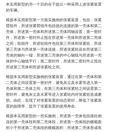
本实用新型的另一个目的在于提出一种采用上述张紧装置
的车辆。
根据本实用新型第一方面实施例的张紧装置，包括：张紧
臂组件，所述张紧臂组件包括彼此连接的第一壳体和第二
壳体，所述第一壳体和所述第二壳体同轴设置；第一密封
件，所述第一密封件止抵在所述第一壳体和所述第二壳体
之间；轮组件，所述轮组件包括第三壳体和张紧轮，所述
第三壳体与所述第一壳体连接，所述张紧轮设在所述第三
壳体的轴向一端，所述第三壳体的中心轴线与所述第一壳
体的中心轴线平行；第二密封件，所述第二密封件止抵在
所述第三壳体和所述张紧轮之间。
根据本实用新型实施例的张紧装置，通过在第一壳体和第
二壳体之间设置第一密封件，避免灰尘及水雾等进入第一
壳体和第二壳体之间，在第三壳体和张紧轮之间设置第二
密封件，避免灰尘及水雾等进入张紧轮内对张紧轮造成磨
损。由此，实现了对张紧装置的动态密封，降低了张紧装
置的故障率，提升了张紧装置的使用寿命。
根据本实用新型的一些实施例，所述第一壳体包括彼此相
连的第一壳体段和第二壳体段，所述第一壳体段的横截面
积小于所述第二壳体段的横截面积；所述第二壳体形成有