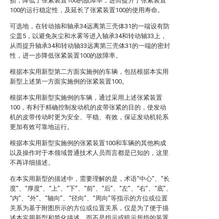
损，降低了张紧装置100的故障率，进而提升了张紧装置
100的运行稳定性，及延长了张紧装置100的使用寿命。
可选地，在转动抽和轴承34远离第三壳体31的一端设有防
尘盖5，以避免灰尘和水雾等进入轴承34和转动轴33上，
从而提升轴承34和转动轴33远离第三壳体31的一端的密封
性，进一步降低张紧装置100的故障率。
根据本实用新型第二方面实施例的车辆，包括根据本实用
新型上述第一方面实施例的张紧装置100。
根据本实用新型实施例的车辆，通过采用上述张紧装置
100，有利于精确控制发动机的皮带张紧的目的，使发动
机的皮带传动时更为安全、平稳、有效，保证发动机轮系
更加有效可靠地运行。
根据本实用新型实施例的张紧装置100和车辆的其他构成
以及操作对于本领域普通技术人员而言都是已知的，这里
不再详细描述。
在本实用新型的描述中，需要理解的是，术语“中心”、“长
度”、“厚度”、“上”、“下”、“前”、“后”、“左”、“右”、“底”、
“内”、“外”、“轴向”、“径向”、“周向”等指示的方位或位置
关系为基于附图所示的方位或位置关系，仅是为了便于描
述本实用新型和简化描述，而不是指示或暗示所指的装置