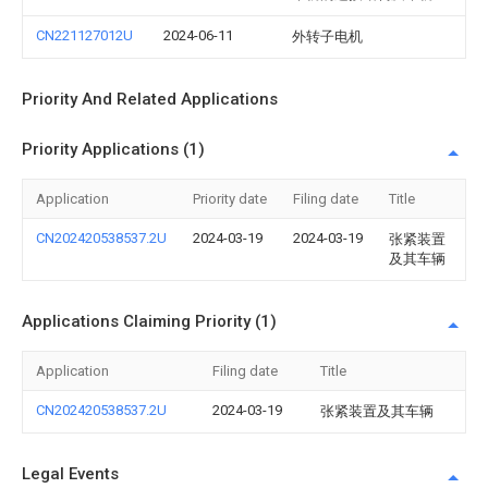
CN221127012U
2024-06-11
外转子电机
Priority And Related Applications
Priority Applications (1)
Application
Priority date
Filing date
Title
CN202420538537.2U
2024-03-19
2024-03-19
张紧装置
及其车辆
Applications Claiming Priority (1)
Application
Filing date
Title
CN202420538537.2U
2024-03-19
张紧装置及其车辆
Legal Events