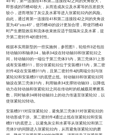
45°时，第一连接段41和第二连接段42之间的夹角较大，
即形成的凹槽43较大，从而造成灰尘及水雾等的压差损失
较小，进而增加了灰尘及水雾等进入张紧轮32内的风险。
由此，通过将第一连接段41和第二连接段42之间的夹角设
置为43°≤α≤45°，使凹槽43的设计更加合理，即使凹槽43
时产生磨阻效应和流体收束效应适于阻隔灰尘及水雾，提
升第二密封件4的密封性。
根据本实用新型的一些实施例，参照图1，轮组件3还包括
转动轴33和轴承34，轴承34设在转动轴33和张紧轮32之
间，转动轴33的一端位于第三壳体31内，第三壳体31上形
成有安装槽311，部分张紧轮32位于安装槽311内，第二密
封件4设在安装槽311内，且第二密封件4的两端分别与张
紧轮32和安装槽311的底壁止抵。转动轴33和张紧轮32同
轴设在第三壳体31内，利用轴承34支撑转动轴33，以降低
动力在转动抽和张紧轮32之间在传动时的机械载荷摩擦系
数，同时轴承34将转动轴33上的动力传递至张紧轮32，以
使张紧轮32转动。
安装槽311对应张紧轮32，避免第三壳体31对张紧轮32的
转动形成干涉。第二密封件4通过止抵在张紧轮32和安装
槽311的底壁上，以避免灰尘和水雾等从张紧轮32和第三
壳体31的间隙进入张紧轮32内，从而避免张紧轮32的磨