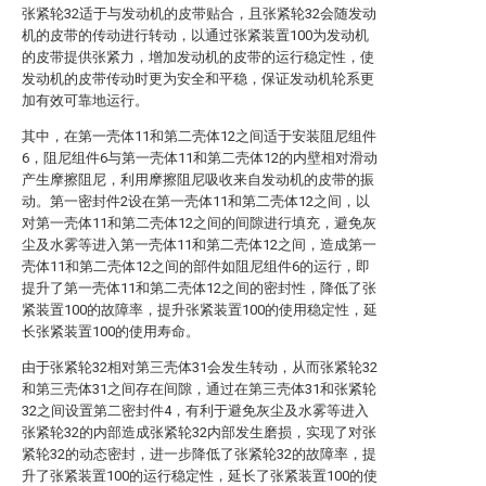
张紧轮32适于与发动机的皮带贴合，且张紧轮32会随发动
机的皮带的传动进行转动，以通过张紧装置100为发动机
的皮带提供张紧力，增加发动机的皮带的运行稳定性，使
发动机的皮带传动时更为安全和平稳，保证发动机轮系更
加有效可靠地运行。
其中，在第一壳体11和第二壳体12之间适于安装阻尼组件
6，阻尼组件6与第一壳体11和第二壳体12的内壁相对滑动
产生摩擦阻尼，利用摩擦阻尼吸收来自发动机的皮带的振
动。第一密封件2设在第一壳体11和第二壳体12之间，以
对第一壳体11和第二壳体12之间的间隙进行填充，避免灰
尘及水雾等进入第一壳体11和第二壳体12之间，造成第一
壳体11和第二壳体12之间的部件如阻尼组件6的运行，即
提升了第一壳体11和第二壳体12之间的密封性，降低了张
紧装置100的故障率，提升张紧装置100的使用稳定性，延
长张紧装置100的使用寿命。
由于张紧轮32相对第三壳体31会发生转动，从而张紧轮32
和第三壳体31之间存在间隙，通过在第三壳体31和张紧轮
32之间设置第二密封件4，有利于避免灰尘及水雾等进入
张紧轮32的内部造成张紧轮32内部发生磨损，实现了对张
紧轮32的动态密封，进一步降低了张紧轮32的故障率，提
升了张紧装置100的运行稳定性，延长了张紧装置100的使