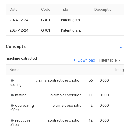
Date
Code
Title
Description
2024-12-24
GR01
Patent grant
2024-12-24
GR01
Patent grant
Concepts
machine-extracted
Download
Filter table
Name
Image
claims,abstract,description
56
0.000
sealing
mating
claims,description
11
0.000
decreasing
claims,description
2
0.000
effect
reductive
abstract,description
12
0.000
effect