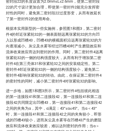
密封段22的长度设置为2.0mm≤L≤2.6mm，使第二密封段
22的尺寸设计更加合理，即使第一密封件2能充分发挥密
封性的同时，避免第二密封段22过度形变，从而有效延长
了第一密封件2的使用寿命。
根据本实用新型的一些实施例，参照图1和图3，第二密封
件4的邻近张紧轮32的一侧表面朝远离张紧轮32的方向凹
入以形成凹槽43，凹槽43的横截面积沿远离张紧轮32的方
向逐渐减小。灰尘及水雾等经过凹槽43时产生磨阻效应和
流体收束效应而达到密封的作用。同时，第二密封件4远离
张紧轮32的一侧的结构强度较大，从而有利于增加第二密
封件4在第三壳体31和张紧轮32之间的安装稳定性。第二
密封件4邻近张紧轮32的一侧的结构强度较小，避免第二
密封件4影响张紧轮32的转动。由此，在保证第二密封件4
的密封性的同时，减小第二密封件4对张紧轮32的影响。
进一步地，如图1和图3所示，第二密封件4包括彼此相连
的第一连接段41和第二连接段42，第一连接段41和第二连
接段42共同限定出凹槽43，第一连接段41和第二连接段42
之间的夹角为α，其中，α满足：43°≤α≤45°。当α＜43°
时，第一连接段41和第二连接段42之间的夹角较小，即形
成的凹槽43较小，进而灰尘及水雾等在凹槽43产生的磨阻
效应和流体收束效应较差，难以达到密封的作用；当α＞