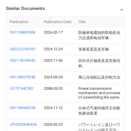
Similar Documents
Publication
Publication Date
Title
CN119483093B
2026-02-17
防轴承电腐蚀的双电机动
力总成和电动车辆
CN222229330U
2024-12-24
张紧装置及其车辆
CN211874934U
2020-11-06
径向箔片轴承及其安装结
构
CN118407929B
2024-09-20
离心压缩机以及控制方法
US7374407B2
2008-05-20
Power transmission
mechanism and process
of assembling the same
CN118944325A
2024-11-12
分体式气液内循环主动散
热驱动装置
JP2026509643A
2026-03-23
パワートレイン及びパワ
ートレインの組立方法