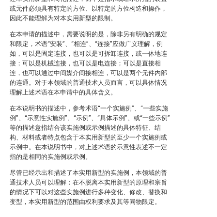
或元件必须具有特定的方位、以特定的方位构造和操作，
因此不能理解为对本实用新型的限制。
在本申请的描述中，需要说明的是，除非另有明确的规定
和限定，术语“安装”、“相连”、“连接”应做广义理解，例
如，可以是固定连接，也可以是可拆卸连接，或一体地连
接；可以是机械连接，也可以是电连接；可以是直接相
连，也可以通过中间媒介间接相连，可以是两个元件内部
的连通。对于本领域的普通技术人员而言，可以具体情况
理解上述术语在本申请中的具体含义。
在本说明书的描述中，参考术语“一个实施例”、“一些实施
例”、“示意性实施例”、“示例”、“具体示例”、或“一些示例”
等的描述意指结合该实施例或示例描述的具体特征、结
构、材料或者特点包含于本实用新型的至少一个实施例或
示例中。在本说明书中，对上述术语的示意性表述不一定
指的是相同的实施例或示例。
尽管已经示出和描述了本实用新型的实施例，本领域的普
通技术人员可以理解：在不脱离本实用新型的原理和宗旨
的情况下可以对这些实施例进行多种变化、修改、替换和
变型，本实用新型的范围由权利要求及其等同物限定。