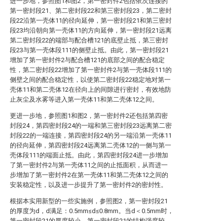
进一步地，参照图1和图2，第一密封件2包括依次连接的
第一密封段21、第二密封段22和第三密封段23，第二密封
段22沿第一壳体11的径向延伸，第一密封段21和第三密封
段23均沿朝向第一壳体11的方向延伸，第一密封段21远离
第二密封段22的端部与配合槽121的底壁止抵，第三密封
段23与第一壳体段111的侧壁止抵。由此，第一密封段21
增加了第一密封件2与配合槽121的底部之间的配合稳定
性，第二密封段22增加了第一密封件2与第一壳体段111的
侧壁之间的配合稳定性，以使第二密封段22稳定地对第一
壳体11和第二壳体12在径向上的间隙进行密封，有效地防
止灰尘及水雾等进入第一壳体11和第二壳体12之间。
更进一步地，参照图1和图2，第一密封件2还包括第四密
封段24，第四密封段24的一端和第三密封段23远离第二密
封段22的一端连接，第四密封段24的另一端沿第一壳体11
的径向延伸，第四密封段24远离第二壳体12的一侧与第一
壳体段111的端面止抵。由此，第四密封段24进一步增加
了第一密封件2与第一壳体11之间的止抵面积，从而进一
步增加了第一密封件2在第一壳体11和第二壳体12之间的
安装稳定性，以及进一步提升了第一密封件2的密封性。
根据本实用新型的一些实施例，参照图2，第一密封段21
的厚度为d，d满足：0.5mm≤d≤0.8mm。当d＜0.5mm时，
第一密封段21的厚度较小，第一密封段21的结构强度较